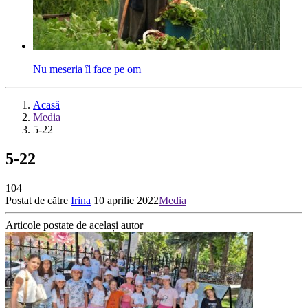
Nu meseria îl face pe om
Acasă
Media
5-22
5-22
104
Postat de către
Irina
10 aprilie 2022
Media
Articole postate de același autor