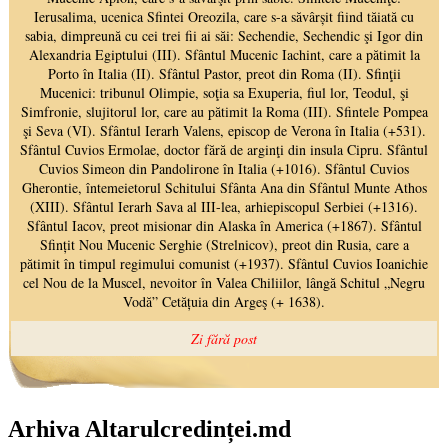
Arhiva Altarulcredinței.md