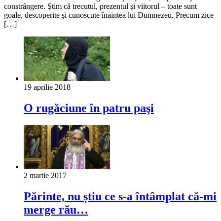
constrângere. Ştim că trecutul, prezentul şi viitorul – toate sunt
goale, descoperite şi cunoscute înaintea lui Dumnezeu. Precum zice
[…]
19 aprilie 2018
O rugăciune în patru paşi
2 martie 2017
Părinte, nu știu ce s-a întâmplat că-mi
merge rău…