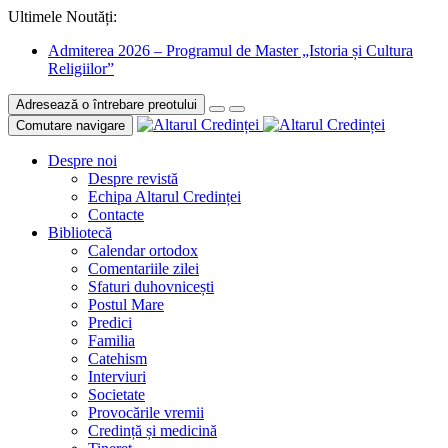
Ultimele Noutăți:
Admiterea 2026 – Programul de Master „Istoria și Cultura
Religiilor”
Adresează o întrebare preotului
Comutare navigare
Despre noi
Despre revistă
Echipa Altarul Credinței
Contacte
Bibliotecă
Calendar ortodox
Comentariile zilei
Sfaturi duhovnicești
Postul Mare
Predici
Familia
Catehism
Interviuri
Societate
Provocările vremii
Credință și medicină