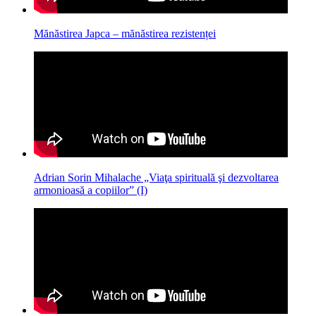
Mănăstirea Japca – mănăstirea rezistenței
Adrian Sorin Mihalache „Viaţa spirituală şi dezvoltarea
armonioasă a copiilor” (I)