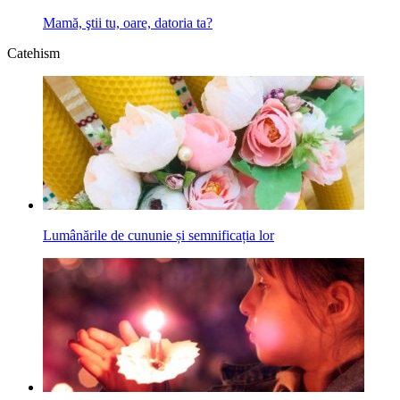
Mamă, ştii tu, oare, datoria ta?
Catehism
Lumânările de cununie și semnificația lor