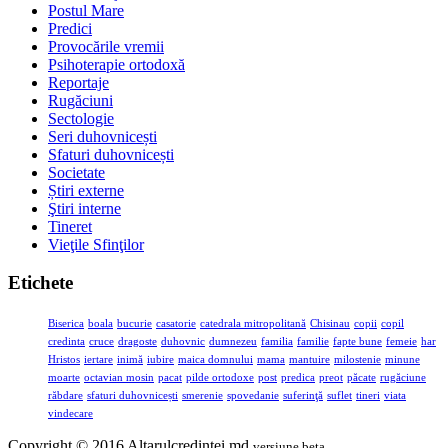
Postul Mare
Predici
Provocările vremii
Psihoterapie ortodoxă
Reportaje
Rugăciuni
Sectologie
Seri duhovnicești
Sfaturi duhovnicești
Societate
Știri externe
Ştiri interne
Tineret
Vieţile Sfinţilor
Etichete
Biserica
boala
bucurie
casatorie
catedrala mitropolitană
Chisinau
copii
copil
credinta
cruce
dragoste
duhovnic
dumnezeu
familia
familie
fapte bune
femeie
har
Hristos
iertare
inimă
iubire
maica domnului
mama
mantuire
milostenie
minune
moarte
octavian mosin
pacat
pilde ortodoxe
post
predica
preot
păcate
rugăciune
răbdare
sfaturi duhovnicești
smerenie
spovedanie
suferinţă
suflet
tineri
viata
vindecare
Copyright © 2016 Altarulcredinței.md
versiune beta