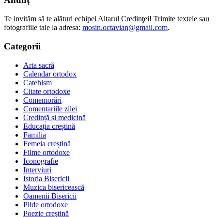
Te invităm să te alături echipei Altarul Credinţei! Trimite textele sau
fotografiile tale la adresa:
mosin.octavian@gmail.com
.
Categorii
Arta sacră
Calendar ortodox
Catehism
Citate ortodoxe
Comemorări
Comentariile zilei
Credință și medicină
Educația creștină
Familia
Femeia creștină
Filme ortodoxe
Iconografie
Interviuri
Istoria Bisericii
Muzica bisericească
Oamenii Bisericii
Pilde ortodoxe
Poezie creştină