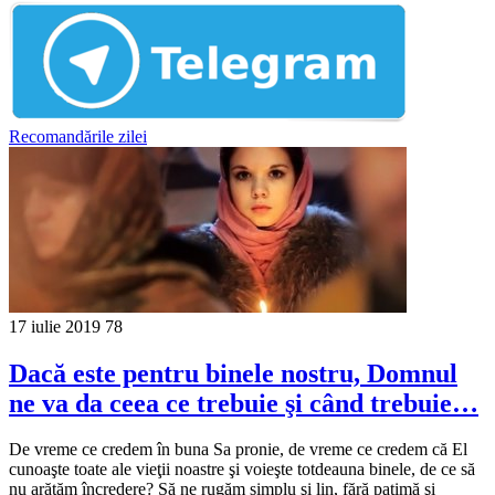
Recomandările zilei
17 iulie 2019
78
Dacă este pentru binele nostru, Domnul
ne va da ceea ce trebuie şi când trebuie…
De vreme ce credem în buna Sa pronie, de vreme ce credem că El
cunoaşte toate ale vieţii noastre şi voieşte totdeauna binele, de ce să
nu arătăm încredere? Să ne rugăm simplu şi lin, fără patimă şi