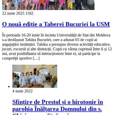
22 iunie 2025
1182
O nouă ediție a Taberei Bucuriei la USM
În perioada 16-20 iunie în incinta Universității de Stat din Moldova
s-a desfășurat Tabăra Bucuriei, care a adunat 65 de copii ai
angajaților instituției. Tabăra a presupus diverse activități educative,
jocuri, excursii și alte distracții. Copii cu vârsta cuprinsă între 6 și 12
ani, avut posibilitatea să interacționeze între ei, să participe la
competiții sportive […]
4 iunie 2022
Sfințire de Prestol și o hirotonie în
parohia Înălțarea Domnului din s.