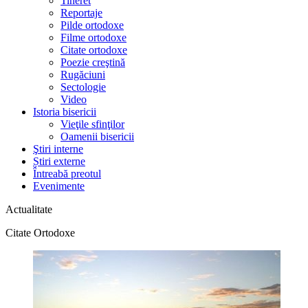
Tineret
Reportaje
Pilde ortodoxe
Filme ortodoxe
Citate ortodoxe
Poezie creştină
Rugăciuni
Sectologie
Video
Istoria bisericii
Vieţile sfinţilor
Oamenii bisericii
Ştiri interne
Știri externe
Întreabă preotul
Evenimente
Actualitate
Citate Ortodoxe