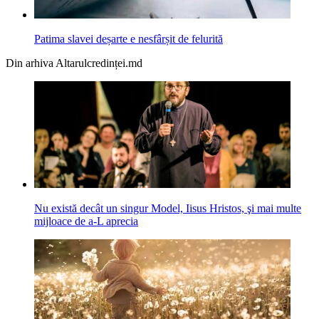
Patima slavei deșarte e nesfârșit de felurită
Din arhiva Altarulcredinței.md
Nu există decât un singur Model, Iisus Hristos, şi mai multe
mijloace de a-L aprecia