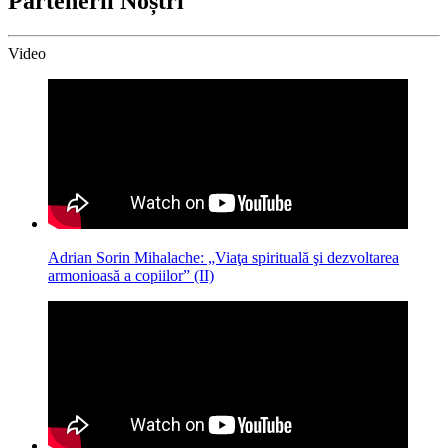
Partenerii Noștri
Video
Adrian Sorin Mihalache: „Viaţa spirituală şi dezvoltarea
armonioasă a copiilor” (II)