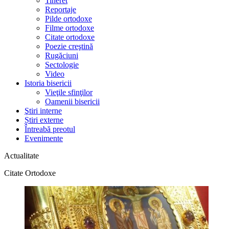
Tineret
Reportaje
Pilde ortodoxe
Filme ortodoxe
Citate ortodoxe
Poezie creştină
Rugăciuni
Sectologie
Video
Istoria bisericii
Vieţile sfinţilor
Oamenii bisericii
Ştiri interne
Știri externe
Întreabă preotul
Evenimente
Actualitate
Citate Ortodoxe