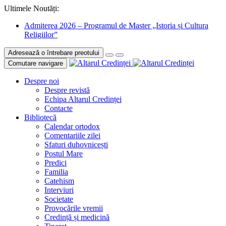
Ultimele Noutăți:
Admiterea 2026 – Programul de Master „Istoria și Cultura
Religiilor”
Adresează o întrebare preotului
Comutare navigare
Despre noi
Despre revistă
Echipa Altarul Credinței
Contacte
Bibliotecă
Calendar ortodox
Comentariile zilei
Sfaturi duhovnicești
Postul Mare
Predici
Familia
Catehism
Interviuri
Societate
Provocările vremii
Credință și medicină