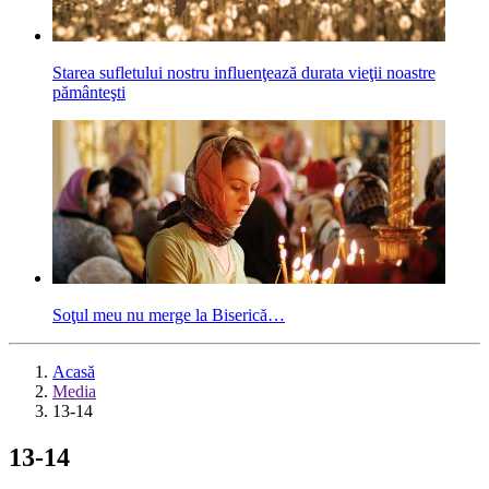
Starea sufletului nostru influenţează durata vieţii noastre
pământeşti
Soţul meu nu merge la Biserică…
Acasă
Media
13-14
13-14