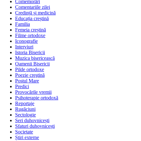
Comemorări
Comentariile zilei
Credință și medicină
Educația creștină
Familia
Femeia creștină
Filme ortodoxe
Iconografie
Interviuri
Istoria Bisericii
Muzica bisericească
Oamenii Bisericii
Pilde ortodoxe
Poezie creştină
Postul Mare
Predici
Provocările vremii
Psihoterapie ortodoxă
Reportaje
Rugăciuni
Sectologie
Seri duhovnicești
Sfaturi duhovnicești
Societate
Știri externe