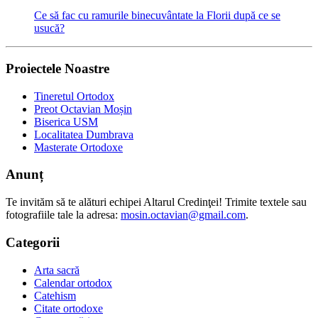
Ce să fac cu ramurile binecuvântate la Florii după ce se
usucă?
Proiectele Noastre
Tineretul Ortodox
Preot Octavian Moșin
Biserica USM
Localitatea Dumbrava
Masterate Ortodoxe
Anunț
Te invităm să te alături echipei Altarul Credinţei! Trimite textele sau
fotografiile tale la adresa:
mosin.octavian@gmail.com
.
Categorii
Arta sacră
Calendar ortodox
Catehism
Citate ortodoxe