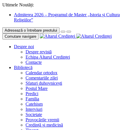
Ultimele Noutăți:
Admiterea 2026 – Programul de Master „Istoria și Cultura
Religiilor”
Adresează o întrebare preotului
Comutare navigare
Despre noi
Despre revistă
Echipa Altarul Credinței
Contacte
Bibliotecă
Calendar ortodox
Comentariile zilei
Sfaturi duhovnicești
Postul Mare
Predici
Familia
Catehism
Interviuri
Societate
Provocările vremii
Credință și medicină