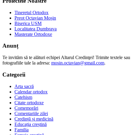
Proiectele Noastre
Tineretul Ortodox
Preot Octavian Moșin
Biserica USM
Localitatea Dumbrava
Masterate Ortodoxe
Anunț
Te invităm să te alături echipei Altarul Credinţei! Trimite textele sau
fotografiile tale la adresa:
mosin.octavian@gmail.com
.
Categorii
Arta sacră
Calendar ortodox
Catehism
Citate ortodoxe
Comemorări
Comentariile zilei
Credință și medicină
Educația creștină
Familia