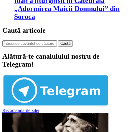
Ioan a liturghisit în Catedrala
„Adormirea Maicii Domnului” din
Soroca
Caută articole
Căută
Alătură-te canalulului nostru de
Telegram!
Recomandările zilei