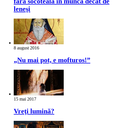
fără socoteală în muncă decât de
leneşi
8 august 2016
„Nu mai pot, e mofturos!”
15 mai 2017
Vreţi lumină?