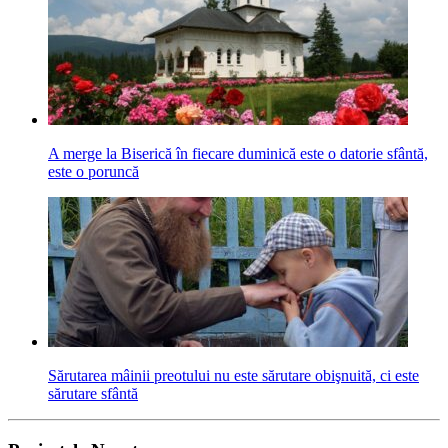
A merge la Biserică în fiecare duminică este o datorie sfântă,
este o poruncă
Sărutarea mâinii preotului nu este sărutare obişnuită, ci este
sărutare sfântă