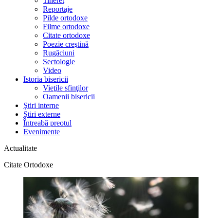
Tineret
Reportaje
Pilde ortodoxe
Filme ortodoxe
Citate ortodoxe
Poezie creştină
Rugăciuni
Sectologie
Video
Istoria bisericii
Vieţile sfinţilor
Oamenii bisericii
Ştiri interne
Știri externe
Întreabă preotul
Evenimente
Actualitate
Citate Ortodoxe