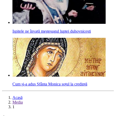
Ispitele ne învață meşteşugul luptei duhovniceşti
Cum și-a adus Sfânta Monica soțul la credință
Acasă
Media
1