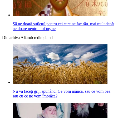
Să ne doară sufletul pentru cei care ne fac rău, mai mult decât
ne doare pentru noi înşine
Din arhiva Altarulcredinței.md
Nu vă faceţi griji spunând: Ce vom mânca, sau ce vom bea,
sau cu ce ne vom îmbrăca?