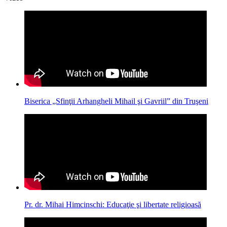
Biserica „Sfinţii Arhangheli Mihail şi Gavriil” din Truşeni
Pr. dr. Mihai Himcinschi: Educaţie şi libertate religioasă