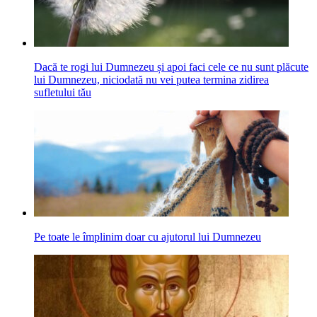
Dacă te rogi lui Dumnezeu și apoi faci cele ce nu sunt plăcute
lui Dumnezeu, niciodată nu vei putea termina zidirea
sufletului tău
Pe toate le împlinim doar cu ajutorul lui Dumnezeu