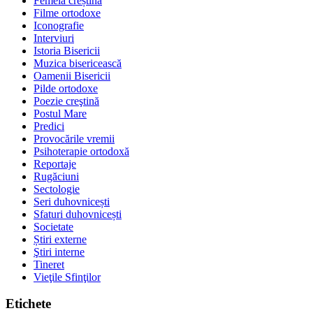
Femeia creștină
Filme ortodoxe
Iconografie
Interviuri
Istoria Bisericii
Muzica bisericească
Oamenii Bisericii
Pilde ortodoxe
Poezie creştină
Postul Mare
Predici
Provocările vremii
Psihoterapie ortodoxă
Reportaje
Rugăciuni
Sectologie
Seri duhovnicești
Sfaturi duhovnicești
Societate
Știri externe
Ştiri interne
Tineret
Vieţile Sfinţilor
Etichete