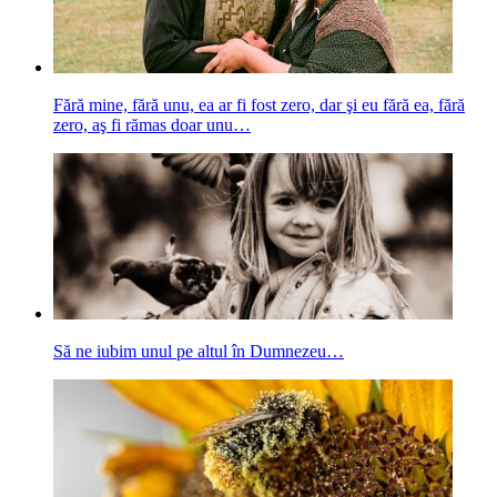
Fără mine, fără unu, ea ar fi fost zero, dar şi eu fără ea, fără
zero, aş fi rămas doar unu…
Să ne iubim unul pe altul în Dumnezeu…