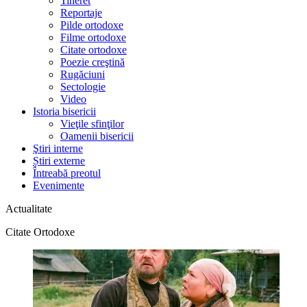
Tineret
Reportaje
Pilde ortodoxe
Filme ortodoxe
Citate ortodoxe
Poezie creştină
Rugăciuni
Sectologie
Video
Istoria bisericii
Vieţile sfinţilor
Oamenii bisericii
Ştiri interne
Știri externe
Întreabă preotul
Evenimente
Actualitate
Citate Ortodoxe