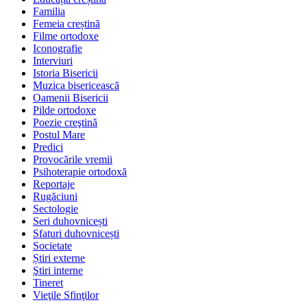
Familia
Femeia creștină
Filme ortodoxe
Iconografie
Interviuri
Istoria Bisericii
Muzica bisericească
Oamenii Bisericii
Pilde ortodoxe
Poezie creştină
Postul Mare
Predici
Provocările vremii
Psihoterapie ortodoxă
Reportaje
Rugăciuni
Sectologie
Seri duhovnicești
Sfaturi duhovnicești
Societate
Știri externe
Ştiri interne
Tineret
Vieţile Sfinţilor