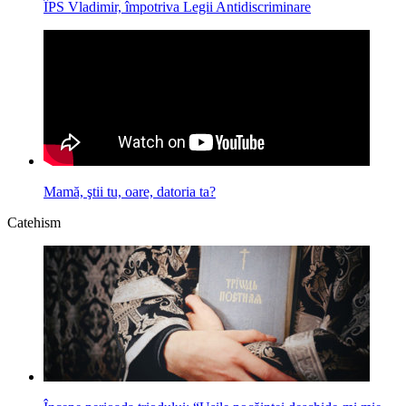
ÎPS Vladimir, împotriva Legii Antidiscriminare
Mamă, ştii tu, oare, datoria ta?
Catehism