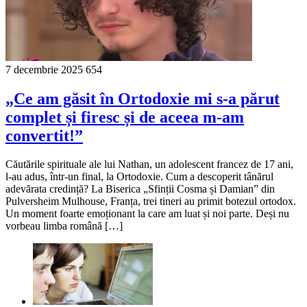
7 decembrie 2025
654
„Ce am găsit în Ortodoxie mi s-a părut
complet și firesc și de aceea m-am
convertit!”
Căutările spirituale ale lui Nathan, un adolescent francez de 17 ani,
l-au adus, într-un final, la Ortodoxie. Cum a descoperit tânărul
adevărata credință? La Biserica „Sfinții Cosma și Damian” din
Pulversheim Mulhouse, Franța, trei tineri au primit botezul ortodox.
Un moment foarte emoționant la care am luat și noi parte. Deși nu
vorbeau limba română […]