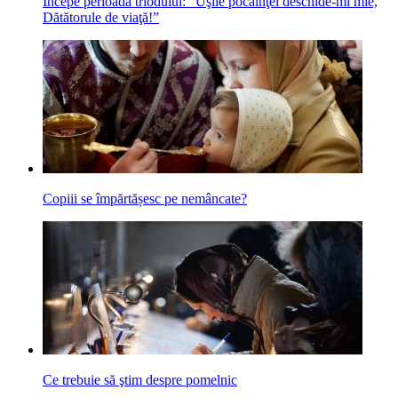
Începe perioada triodului: “Uşile pocăinţei deschide-mi mie,
Dătătorule de viaţă!”
Copiii se împărtășesc pe nemâncate?
Ce trebuie să ştim despre pomelnic