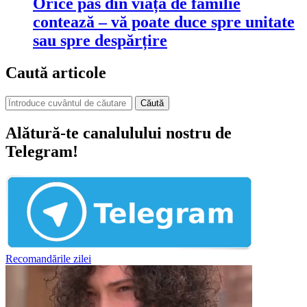
Orice pas din viața de familie
contează ‒ vă poate duce spre unitate
sau spre despărțire
Caută articole
Căută
Alătură-te canalulului nostru de
Telegram!
Recomandările zilei