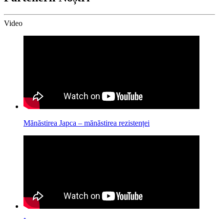
Video
Mănăstirea Japca – mănăstirea rezistenței