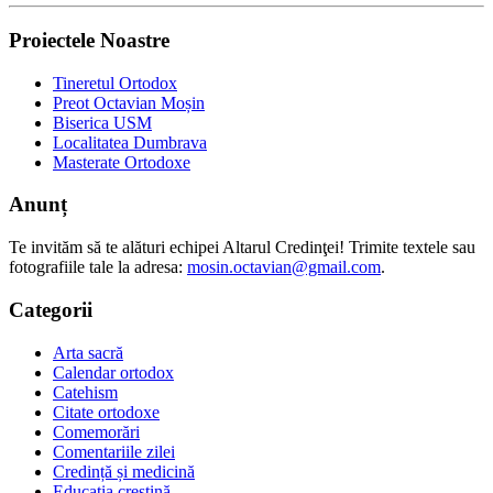
Proiectele Noastre
Tineretul Ortodox
Preot Octavian Moșin
Biserica USM
Localitatea Dumbrava
Masterate Ortodoxe
Anunț
Te invităm să te alături echipei Altarul Credinţei! Trimite textele sau
fotografiile tale la adresa:
mosin.octavian@gmail.com
.
Categorii
Arta sacră
Calendar ortodox
Catehism
Citate ortodoxe
Comemorări
Comentariile zilei
Credință și medicină
Educația creștină