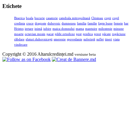
Etichete
Biserica
boala
bucurie
casatorie
catedrala mitropolitană
Chisinau
copii
copil
credinta
cruce
dragoste
duhovnic
dumnezeu
familia
familie
fapte bune
femeie
har
Hristos
iertare
inimă
iubire
maica domnului
mama
mantuire
milostenie
minune
moarte
octavian mosin
pacat
pilde ortodoxe
post
predica
preot
păcate
rugăciune
răbdare
sfaturi duhovnicești
smerenie
spovedanie
suferinţă
suflet
tineri
viata
vindecare
Copyright © 2016 Altarulcredinței.md
versiune beta