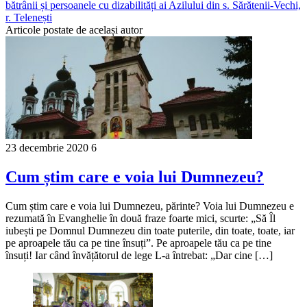
bătrânii și persoanele cu dizabilități ai Azilului din s. Sărătenii-Vechi,
r. Telenești
Articole postate de același autor
23 decembrie 2020
6
Cum știm care e voia lui Dumnezeu?
Cum știm care e voia lui Dumnezeu, părinte? Voia lui Dumnezeu e
rezumată în Evanghelie în două fraze foarte mici, scurte: „Să Îl
iubești pe Domnul Dumnezeu din toate puterile, din toate, toate, iar
pe aproapele tău ca pe tine însuți”. Pe aproapele tău ca pe tine
însuți! Iar când învățătorul de lege L-a întrebat: „Dar cine […]