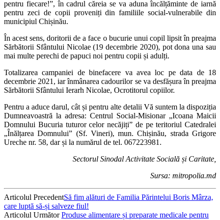
pentru fiecare!”, în cadrul căreia se va aduna încălțăminte de iarnă
pentru zeci de copii proveniți din familiile social-vulnerabile din
municipiul Chișinău.
În acest sens, doritorii de a face o bucurie unui copil lipsit în preajma
Sărbătorii Sfântului Nicolae (19 decembrie 2020), pot dona una sau
mai multe perechi de papuci noi pentru copii și adulți.
Totalizarea campaniei de binefacere va avea loc pe data de 18
decembrie 2021, iar înmânarea cadourilor se va desfășura în preajma
Sărbătorii Sfântului Ierarh Nicolae, Ocrotitorul copiilor.
Pentru a aduce darul, cât și pentru alte detalii Vă suntem la dispoziția
Dumneavoastră la adresa: Centrul Social-Misionar „Icoana Maicii
Domnului Bucuria tuturor celor necăjiți” de pe teritoriul Catedralei
„Înălțarea Domnului” (Sf. Vineri), mun. Chișinău, strada Grigore
Ureche nr. 58, dar și la numărul de tel. 067223981.
Sectorul Sinodal Activitate Socială și Caritate,
Sursa: mitropolia.md
Articolul Precedent
Să fim alături de Familia Părintelui Boris Mârza,
care luptă să-și salveze fiul!
Articolul Următor
Produse alimentare și preparate medicale pentru