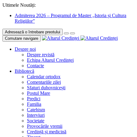
Ultimele Noutăți:
Admiterea 2026 – Programul de Master „Istoria și Cultura
Religiilor”
Adresează o întrebare preotului
Comutare navigare
Despre noi
Despre revistă
Echipa Altarul Credinței
Contacte
Bibliotecă
Calendar ortodox
Comentariile zilei
Sfaturi duhovnicești
Postul Mare
Predici
Familia
Catehism
Interviuri
Societate
Provocările vremii
Credință și medicină