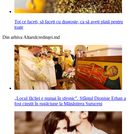
Tot ce faceţi, să faceţi cu dragoste, ca să aveţi plată pentru
toate
Din arhiva Altarulcredinței.md
„Locul făcliei e numai în sfeșnic”. Sfântul Dionisie Erhan a
fost cinstit în rugăciune la Mănăstirea Suruceni