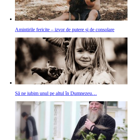
Amintirile fericite – izvor de putere și de consolare
Să ne iubim unul pe altul în Dumnezeu…