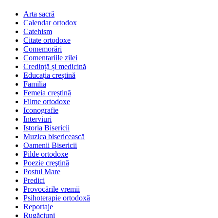
Arta sacră
Calendar ortodox
Catehism
Citate ortodoxe
Comemorări
Comentariile zilei
Credință și medicină
Educația creștină
Familia
Femeia creștină
Filme ortodoxe
Iconografie
Interviuri
Istoria Bisericii
Muzica bisericească
Oamenii Bisericii
Pilde ortodoxe
Poezie creştină
Postul Mare
Predici
Provocările vremii
Psihoterapie ortodoxă
Reportaje
Rugăciuni