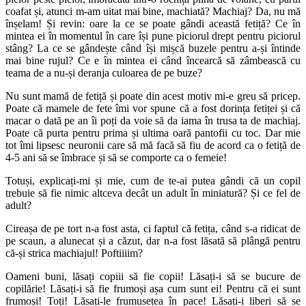
coafat și, atunci m-am uitat mai bine, machiată? Machiaj? Da, nu mă
înșelam! Și revin: oare la ce se poate gândi această fetiță? Ce în
mintea ei în momentul în care își pune piciorul drept pentru piciorul
stâng? La ce se gândește când își mișcă buzele pentru a-și întinde
mai bine rujul? Ce e în mintea ei când încearcă să zâmbească cu
teama de a nu-și deranja culoarea de pe buze?
Nu sunt mamă de fetiță și poate din acest motiv mi-e greu să pricep.
Poate că mamele de fete îmi vor spune că a fost dorința fetiței și că
macar o dată pe an îi poți da voie să da iama în trusa ta de machiaj.
Poate că purta pentru prima și ultima oară pantofii cu toc. Dar mie
tot îmi lipsesc neuronii care să mă facă să fiu de acord ca o fetiță de
4-5 ani să se îmbrace și să se comporte ca o femeie!
Totuși, explicați-mi și mie, cum de te-ai putea gândi că un copil
trebuie să fie nimic altceva decât un adult în miniatură? Și ce fel de
adult?
Cireașa de pe tort n-a fost asta, ci faptul că fetița, când s-a ridicat de
pe scaun, a alunecat și a căzut, dar n-a fost lăsată să plângă pentru
că-și strica machiajul! Poftiiiim?
Oameni buni, lăsați copiii să fie copii! Lăsați-i să se bucure de
copilărie! Lăsați-i să fie frumoși așa cum sunt ei! Pentru că ei sunt
frumoși! Toți! Lăsați-le frumusețea în pace! Lăsați-i liberi să se