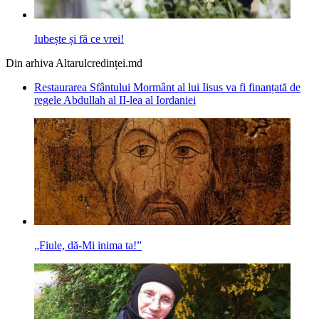
Iubește și fă ce vrei!
Din arhiva Altarulcredinței.md
Restaurarea Sfântului Mormânt al lui Iisus va fi finanțată de
regele Abdullah al II-lea al Iordaniei
„Fiule, dă-Mi inima ta!”