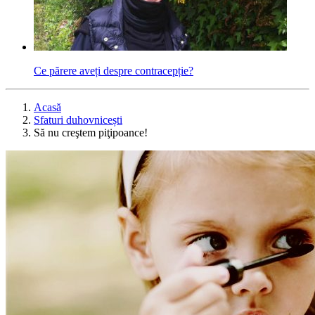
Ce părere aveți despre contracepție?
Acasă
Sfaturi duhovnicești
Să nu creştem piţipoance!