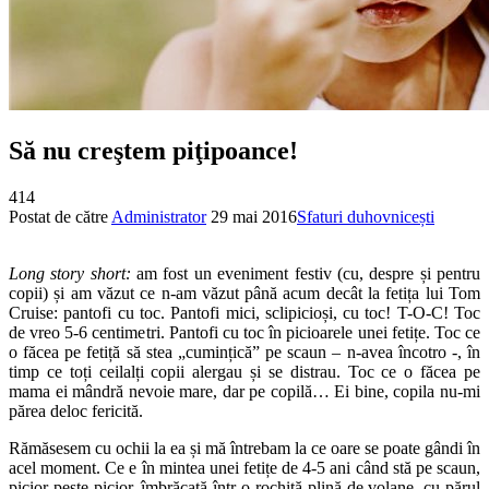
Să nu creştem piţipoance!
414
Postat de către
Administrator
29 mai 2016
Sfaturi duhovnicești
Long story short:
am fost un eveniment festiv (cu, despre și pentru
copii) și am văzut ce n-am văzut până acum decât la fetița lui Tom
Cruise: pantofi cu toc. Pantofi mici, sclipicioși, cu toc! T-O-C! Toc
de vreo 5-6 centimetri. Pantofi cu toc în picioarele unei fetițe. Toc ce
o făcea pe fetiță să stea „cumințică” pe scaun – n-avea încotro -, în
timp ce toți ceilalți copii alergau și se distrau. Toc ce o făcea pe
mama ei mândră nevoie mare, dar pe copilă… Ei bine, copila nu-mi
părea deloc fericită.
Rămăsesem cu ochii la ea și mă întrebam la ce oare se poate gândi în
acel moment. Ce e în mintea unei fetițe de 4-5 ani când stă pe scaun,
picior peste picior, îmbrăcată într-o rochiță plină de volane, cu părul