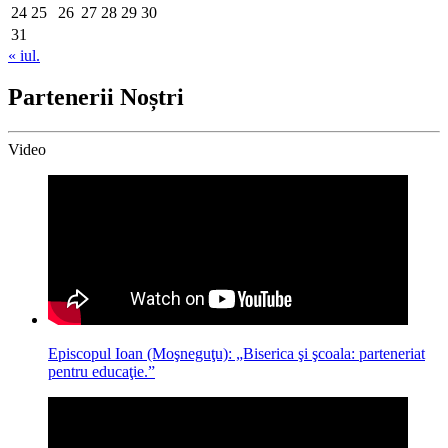
24
25
26
27
28
29
30
31
« iul.
Partenerii Noștri
Video
Episcopul Ioan (Moşneguţu): „Biserica şi şcoala: parteneriat
pentru educaţie.”