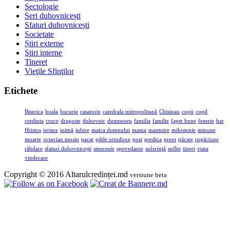
Sectologie
Seri duhovnicești
Sfaturi duhovnicești
Societate
Știri externe
Ştiri interne
Tineret
Vieţile Sfinţilor
Etichete
Biserica
boala
bucurie
casatorie
catedrala mitropolitană
Chisinau
copii
copil
credinta
cruce
dragoste
duhovnic
dumnezeu
familia
familie
fapte bune
femeie
har
Hristos
iertare
inimă
iubire
maica domnului
mama
mantuire
milostenie
minune
moarte
octavian mosin
pacat
pilde ortodoxe
post
predica
preot
păcate
rugăciune
răbdare
sfaturi duhovnicești
smerenie
spovedanie
suferinţă
suflet
tineri
viata
vindecare
Copyright © 2016 Altarulcredinței.md
versiune beta