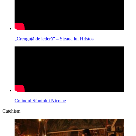
„Crenguţă de iederă” – Steaua lui Hristos
Colindul Sfantului Nicolae
Catehism