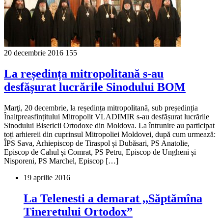
20 decembrie 2016
155
La reședința mitropolitană s-au
desfășurat lucrările Sinodului BOM
Marţi, 20 decembrie, la reședința mitropolitană, sub președinția
Înaltpreasfințitului Mitropolit VLADIMIR s-au desfășurat lucrările
Sinodului Bisericii Ortodoxe din Moldova. La întrunire au participat
toți arhiereii din cuprinsul Mitropoliei Moldovei, după cum urmează:
ÎPS Sava, Arhiepiscop de Tiraspol și Dubăsari, PS Anatolie,
Episcop de Cahul și Comrat, PS Petru, Episcop de Ungheni și
Nisporeni, PS Marchel, Episcop […]
19 aprilie 2016
La Telenesti a demarat ,,Săptămîna
Tineretului Ortodox”