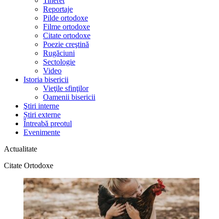
Tineret
Reportaje
Pilde ortodoxe
Filme ortodoxe
Citate ortodoxe
Poezie creştină
Rugăciuni
Sectologie
Video
Istoria bisericii
Vieţile sfinţilor
Oamenii bisericii
Ştiri interne
Știri externe
Întreabă preotul
Evenimente
Actualitate
Citate Ortodoxe