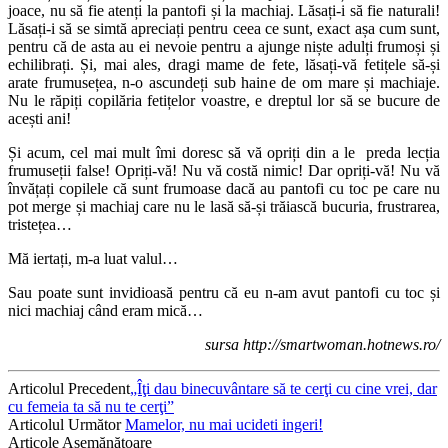
joace, nu să fie atenți la pantofi și la machiaj. Lăsați-i să fie naturali!
Lăsați-i să se simtă apreciați pentru ceea ce sunt, exact așa cum sunt,
pentru că de asta au ei nevoie pentru a ajunge niște adulți frumoși și
echilibrați. Și, mai ales, dragi mame de fete, lăsați-vă fetițele să-și
arate frumusețea, n-o ascundeți sub haine de om mare și machiaje.
Nu le răpiți copilăria fetițelor voastre, e dreptul lor să se bucure de
acești ani!
Și acum, cel mai mult îmi doresc să vă opriți din a le preda lecția
frumuseții false! Opriți-vă! Nu vă costă nimic! Dar opriți-vă! Nu vă
învățați copilele că sunt frumoase dacă au pantofi cu toc pe care nu
pot merge și machiaj care nu le lasă să-și trăiască bucuria, frustrarea,
tristețea…
Mă iertați, m-a luat valul…
Sau poate sunt invidioasă pentru că eu n-am avut pantofi cu toc și
nici machiaj când eram mică…
sursa http://smartwoman.hotnews.ro/
Articolul Precedent
„Îţi dau binecuvântare să te cerţi cu cine vrei, dar
cu femeia ta să nu te cerţi”
Articolul Următor
Mamelor, nu mai ucideti ingeri!
Articole Asemănătoare