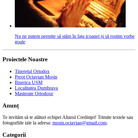
Nu ne putem permite să stăm în fața icoanei și să rostim vorbe
goale
Proiectele Noastre
Tineretul Ortodox
Preot Octavian Moșin
Biserica USM
Localitatea Dumbrava
Masterate Ortodoxe
Anunț
Te invităm să te alături echipei Altarul Credinţei! Trimite textele sau
fotografiile tale la adresa:
mosin.octavian@gmail.com
.
Categorii