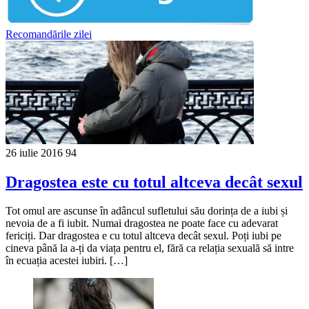
Recomandările zilei
26 iulie 2016
94
Dragostea este cu totul altceva decât sexul
Tot omul are ascunse în adâncul sufletului său dorința de a iubi și
nevoia de a fi iubit. Numai dragostea ne poate face cu adevarat
fericiți. Dar dragostea e cu totul altceva decât sexul. Poți iubi pe
cineva până la a-ți da viața pentru el, fără ca relația sexuală să intre
în ecuația acestei iubiri. […]