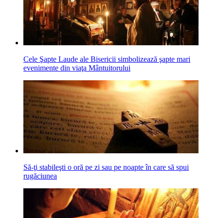
Cele Şapte Laude ale Bisericii simbolizează şapte mari
evenimente din viaţa Mântuitorului
Să-ţi stabileşti o oră pe zi sau pe noapte în care să spui
rugăciunea