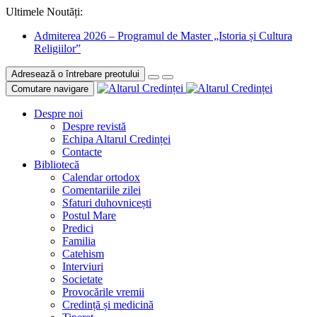
Ultimele Noutăți:
Admiterea 2026 – Programul de Master „Istoria și Cultura
Religiilor”
Adresează o întrebare preotului
Comutare navigare
Despre noi
Despre revistă
Echipa Altarul Credinței
Contacte
Bibliotecă
Calendar ortodox
Comentariile zilei
Sfaturi duhovnicești
Postul Mare
Predici
Familia
Catehism
Interviuri
Societate
Provocările vremii
Credință și medicină