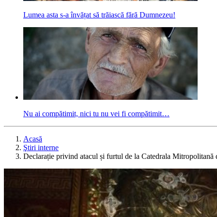
Lumea asta s-a învățat să trăiască fără Dumnezeu!
Nu ai compătimit, nici tu nu vei fi compătimit…
Acasă
Ştiri interne
Declarație privind atacul și furtul de la Catedrala Mitropolitană