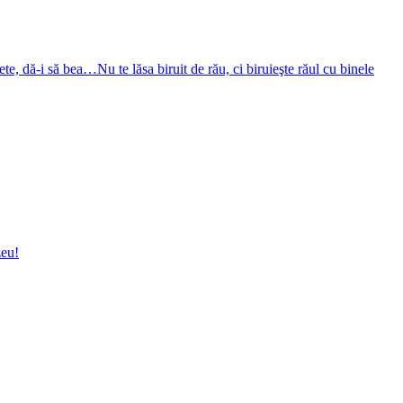
te, dă-i să bea…Nu te lăsa biruit de rău, ci biruieşte răul cu binele
zeu!