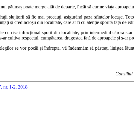
mul pătimaș poate merge atât de departe, încât să curme viața aproapelui
ții slujitorii să fie mai precauți, asigurând paza sfintelor locașe. Tot
nțați și credincioșii din localitate, care ar fi cu atenție sporită față de edif
le cu risc infracțional sporit din localitate, prin intermediul cărora s-ar
e s-ar cultiva respectul, cumpătarea, dragostea față de aproapele și s-ar p
delegilor se vor pocăi și îndrepta, vă îndemnăm să păstrați liniștea lăun
Consiliul
”, nr. 1-2, 2018