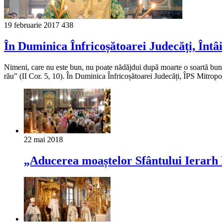
19 februarie 2017
438
În Duminica Înfricoșătoarei Judecăți, Întâi
Nimeni, care nu este bun, nu poate nădăjdui după moarte o soartă bună, c
rău” (II Cor. 5, 10). În Duminica Înfricoșătoarei Judecăți, ÎPS Mitropo
22 mai 2018
„Aducerea moaștelor Sfântului Ierarh 