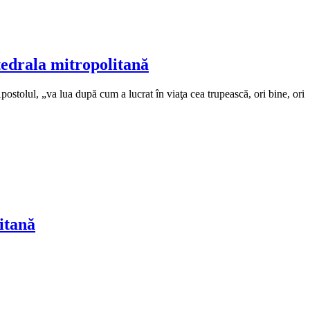
atedrala mitropolitană
postolul, „va lua după cum a lucrat în viaţa cea trupească, ori bine, ori
itană