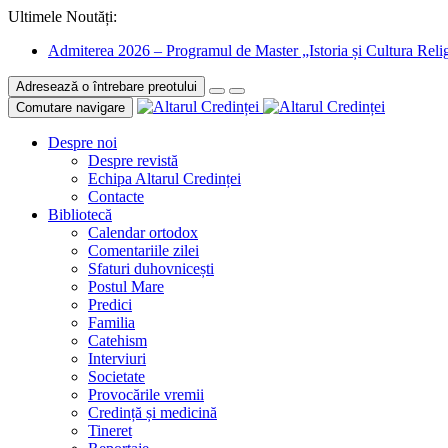
Ultimele Noutăți:
Admiterea 2026 – Programul de Master „Istoria și Cultura Relig
Adresează o întrebare preotului
Comutare navigare
Despre noi
Despre revistă
Echipa Altarul Credinței
Contacte
Bibliotecă
Calendar ortodox
Comentariile zilei
Sfaturi duhovnicești
Postul Mare
Predici
Familia
Catehism
Interviuri
Societate
Provocările vremii
Credință și medicină
Tineret