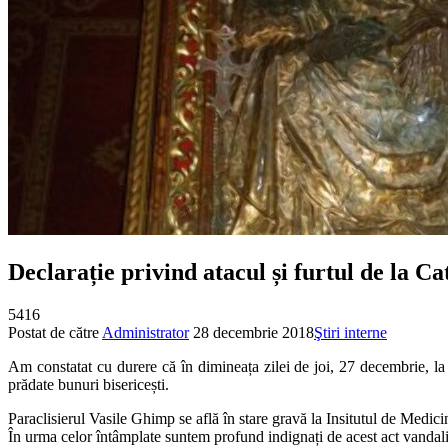
Declarație privind atacul și furtul de la C
5416
Postat de către
Administrator
28 decembrie 2018
Ştiri interne
Am constatat cu durere că în dimineața zilei de joi, 27 decembrie, la 
prădate bunuri bisericești.
Paraclisierul Vasile Ghimp se află în stare gravă la Insitutul de Medici
În urma celor întâmplate suntem profund indignați de acest act vandalic,