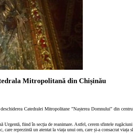
atedrala Mitropolitană din Chișinău
deschiderea Catedralei Mitropolitane ”Nașterea Domnului” din centrul ca
nă Urgentă, fiind în secția de reanimare. Astfel, cerem sfintele rugăciuni
 care reprezintă un atentat la viața unui om, care și-a consacrat viața s