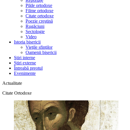
Reportaje
Pilde ortodoxe
Filme ortodoxe
Citate ortodoxe
Poezie creştină
Rugăciuni
Sectologie
Video
Istoria bisericii
Vieţile sfinţilor
Oamenii bisericii
Ştiri interne
Știri externe
Întreabă preotul
Evenimente
Actualitate
Citate Ortodoxe