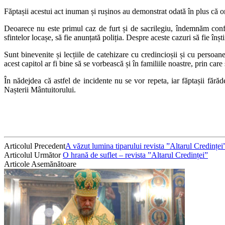
Făptașii acestui act inuman și rușinos au demonstrat odată în plus că o
Deoarece nu este primul caz de furt și de sacrilegiu, îndemnăm confra
sfintelor locașe, să fie anunțată poliția. Despre aceste cazuri să fie înștii
Sunt binevenite și lecțiile de catehizare cu credincioșii și cu persoane
acest capitol ar fi bine să se vorbească și în familiile noastre, prin car
În nădejdea că astfel de incidente nu se vor repeta, iar făptașii fără
Nașterii Mântuitorului.
Articolul Precedent
A văzut lumina tiparului revista ”Altarul Credinței
Articolul Următor
O hrană de suflet – revista ”Altarul Credinței”
Articole Asemănătoare