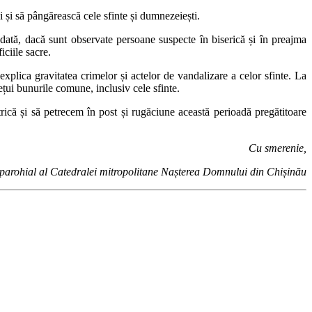
 și să pângărească cele sfinte și dumnezeiești.
odată, dacă sunt observate persoane suspecte în biserică și în preajma
iciile sacre.
 explica gravitatea crimelor și actelor de vandalizare a celor sfinte. La
rețui bunurile comune, inclusiv cele sfinte.
trică și să petrecem în post și rugăciune această perioadă pregătitoare
Cu smerenie,
 parohial al Catedralei mitropolitane Nașterea Domnului din Chișinău