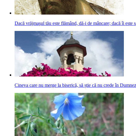
Dacă vrăjmaşul tău este flămând, dă-i de mâncare; dacă îi este se
Cineva care nu merge la biserică, să știe că nu crede în Dumne