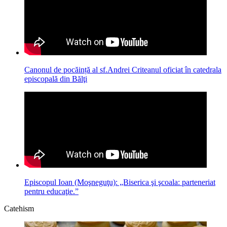
Canonul de pocăință al sf.Andrei Criteanul oficiat în catedrala
episcopală din Bălţi
Episcopul Ioan (Moşneguţu): „Biserica şi şcoala: parteneriat
pentru educaţie.”
Catehism