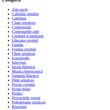
Arta sacră
Calendar ortodox
Catehism
Citate ortodoxe
Comemorări
Comentariile zilei
Credință și medicină
Educația creștină
Familia
Femeia creștină
Filme ortodoxe
Iconografie
Interviuri
Istoria Bisericii
Muzica bisericească
Oamenii Bisericii
Pilde ortodoxe
Poezie creştină
Postul Mare
Predici
Provocările vremii
Psihoterapie ortodoxă
Reportaje