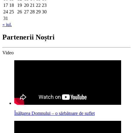
17
18
19
20
21
22
23
24
25
26
27
28
29
30
31
« iul.
Partenerii Noștri
Video
Înălţarea Domnului – o sărbătoare de suflet