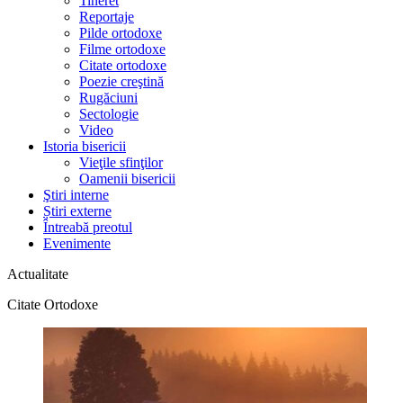
Tineret
Reportaje
Pilde ortodoxe
Filme ortodoxe
Citate ortodoxe
Poezie creştină
Rugăciuni
Sectologie
Video
Istoria bisericii
Vieţile sfinţilor
Oamenii bisericii
Ştiri interne
Știri externe
Întreabă preotul
Evenimente
Actualitate
Citate Ortodoxe