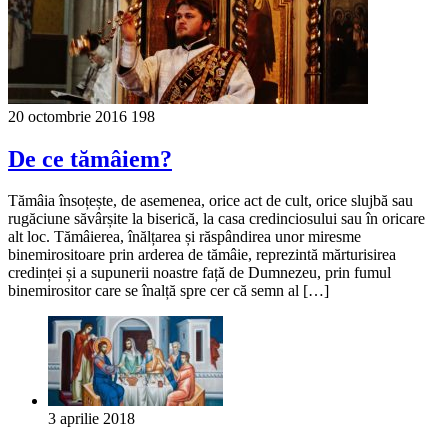
20 octombrie 2016
198
De ce tămâiem?
Tămâia însoțește, de asemenea, orice act de cult, orice slujbă sau
rugăciune săvârșite la biserică, la casa credinciosului sau în oricare
alt loc. Tămâierea, înălțarea și răspândirea unor miresme
binemirositoare prin arderea de tămâie, reprezintă mărturisirea
credinței și a supunerii noastre față de Dumnezeu, prin fumul
binemirositor care se înalță spre cer că semn al […]
3 aprilie 2018