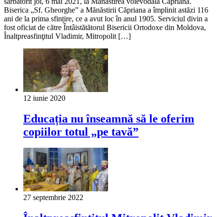
sărbătorit joi, 6 mai 2021, la Mănăstirea voievodală Căpriana.
Biserica „Sf. Gheorghe” a Mănăstirii Căpriana a împlinit astăzi 116
ani de la prima sfințire, ce a avut loc în anul 1905. Serviciul divin a
fost oficiat de către Întâistătătorul Bisericii Ortodoxe din Moldova,
Înaltpreasfinţitul Vladimir, Mitropolit […]
12 iunie 2020
Educația nu înseamnă să le oferim
copiilor totul „pe tavă”
27 septembrie 2022