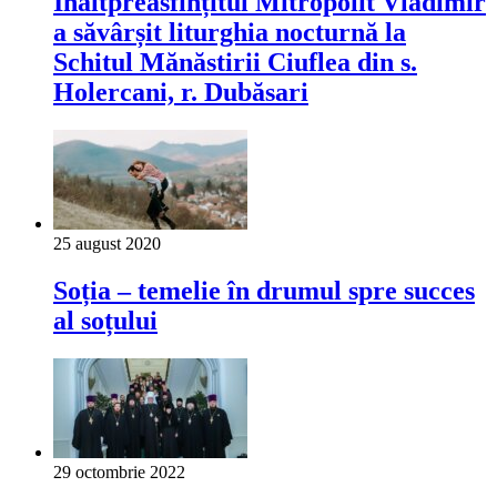
Înaltpreasfințitul Mitropolit Vladimir
a săvârșit liturghia nocturnă la
Schitul Mănăstirii Ciuflea din s.
Holercani, r. Dubăsari
25 august 2020
Soția – temelie în drumul spre succes
al soțului
29 octombrie 2022