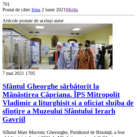
701
Postat de către
Irina
2 iunie 2021
Media
Articole postate de același autor
7 mai 2021
1705
Sfântul Gheorghe sărbătorit la
Mănăstirea Căpriana. ÎPS Mitropolit
Vladimir a liturghisit și a oficiat slujba de
sfințire a Muzeului Sfântului Ierarh
Gavriil
Sfântul Mare Mucenic Gherorghe, Purtătorul de Biruință, a fost