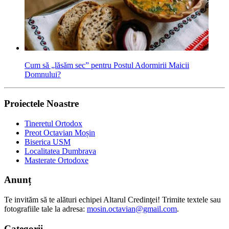
Cum să „lăsăm sec” pentru Postul Adormirii Maicii
Domnului?
Proiectele Noastre
Tineretul Ortodox
Preot Octavian Moșin
Biserica USM
Localitatea Dumbrava
Masterate Ortodoxe
Anunț
Te invităm să te alături echipei Altarul Credinţei! Trimite textele sau
fotografiile tale la adresa:
mosin.octavian@gmail.com
.
Categorii