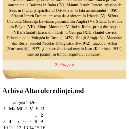
Arhiva Altarulcredinței.md
august 2026
L
Ma
Mi
J
V
S
D
1
2
3
4
5
6
7
8
9
10
11
12
13
14
15
16