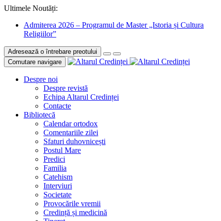
Ultimele Noutăți:
Admiterea 2026 – Programul de Master „Istoria și Cultura
Religiilor”
Adresează o întrebare preotului
Comutare navigare
Despre noi
Despre revistă
Echipa Altarul Credinței
Contacte
Bibliotecă
Calendar ortodox
Comentariile zilei
Sfaturi duhovnicești
Postul Mare
Predici
Familia
Catehism
Interviuri
Societate
Provocările vremii
Credință și medicină