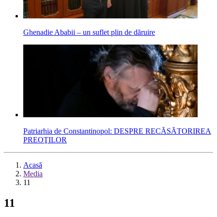
Ghenadie Ababii – un suflet plin de dăruire
Patriarhia de Constantinopol: DESPRE RECĂSĂTORIREA
PREOŢILOR
Acasă
Media
11
11