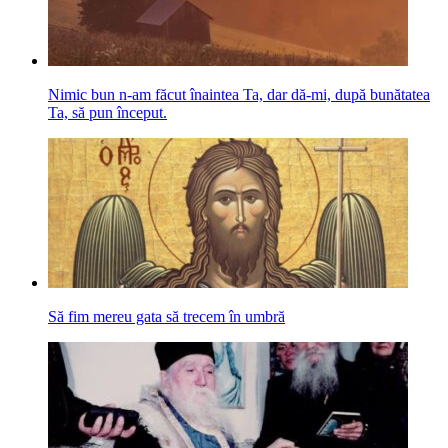
Nimic bun n-am făcut înaintea Ta, dar dă-mi, după bunătatea
Ta, să pun început.
Să fim mereu gata să trecem în umbră