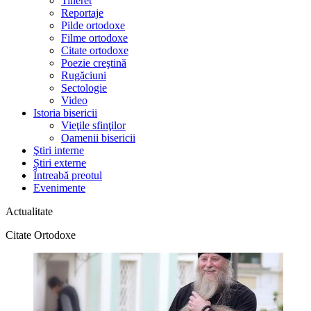
Tineret
Reportaje
Pilde ortodoxe
Filme ortodoxe
Citate ortodoxe
Poezie creştină
Rugăciuni
Sectologie
Video
Istoria bisericii
Vieţile sfinţilor
Oamenii bisericii
Ştiri interne
Știri externe
Întreabă preotul
Evenimente
Actualitate
Citate Ortodoxe