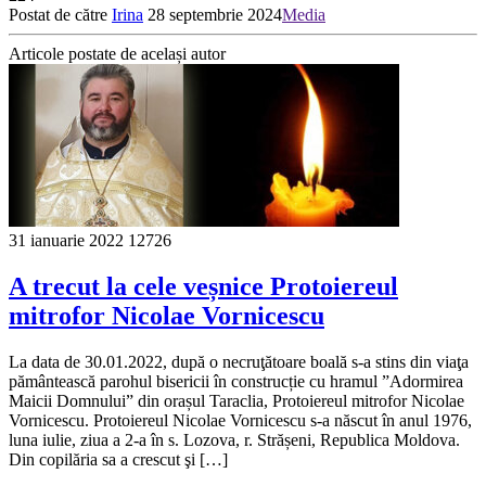
Postat de către
Irina
28 septembrie 2024
Media
Articole postate de același autor
31 ianuarie 2022
12726
A trecut la cele veșnice Protoiereul
mitrofor Nicolae Vornicescu
La data de 30.01.2022, după o necruţătoare boală s-a stins din viaţa
pământească parohul bisericii în construcție cu hramul ”Adormirea
Maicii Domnului” din orașul Taraclia, Protoiereul mitrofor Nicolae
Vornicescu. Protoiereul Nicolae Vornicescu s-a născut în anul 1976,
luna iulie, ziua a 2-a în s. Lozova, r. Strășeni, Republica Moldova.
Din copilăria sa a crescut şi […]