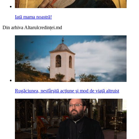
Iată mama noastră!
Din arhiva Altarulcredinței.md
Rugăciunea, nesfârşită acţiune şi mod de viaţă altruist