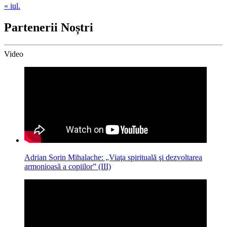
« iul.
Partenerii Noștri
Video
Adrian Sorin Mihalache: „Viaţa spirituală şi dezvoltarea
armonioasă a copiilor” (III)