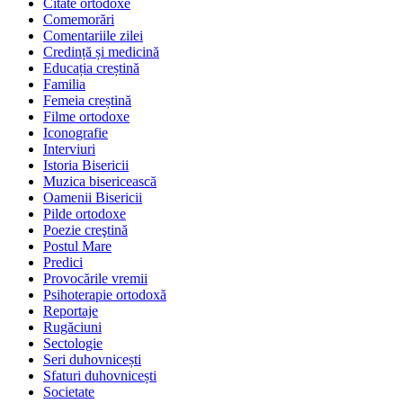
Citate ortodoxe
Comemorări
Comentariile zilei
Credință și medicină
Educația creștină
Familia
Femeia creștină
Filme ortodoxe
Iconografie
Interviuri
Istoria Bisericii
Muzica bisericească
Oamenii Bisericii
Pilde ortodoxe
Poezie creştină
Postul Mare
Predici
Provocările vremii
Psihoterapie ortodoxă
Reportaje
Rugăciuni
Sectologie
Seri duhovnicești
Sfaturi duhovnicești
Societate