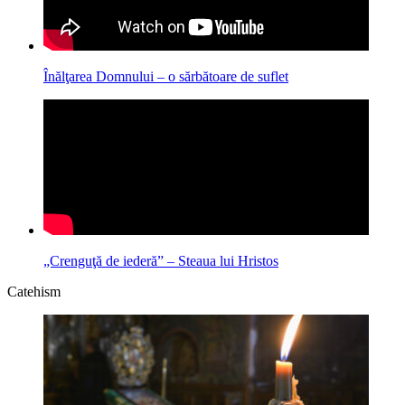
Înălţarea Domnului – o sărbătoare de suflet
„Crenguţă de iederă” – Steaua lui Hristos
Catehism