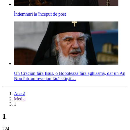
Îndemnuri la început de post
Un Crăciun fără Iisus, o Bobotează fără aghiasmă, dar un An
Nou într-un revelion fără sfârşit…
Acasă
Media
1
1
224