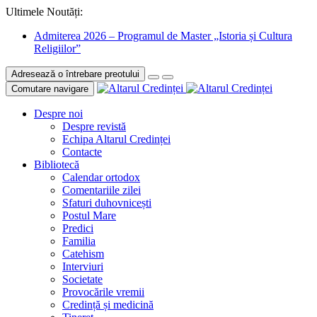
Ultimele Noutăți:
Admiterea 2026 – Programul de Master „Istoria și Cultura
Religiilor”
Adresează o întrebare preotului
Comutare navigare
Despre noi
Despre revistă
Echipa Altarul Credinței
Contacte
Bibliotecă
Calendar ortodox
Comentariile zilei
Sfaturi duhovnicești
Postul Mare
Predici
Familia
Catehism
Interviuri
Societate
Provocările vremii
Credință și medicină