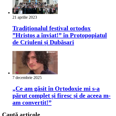
21 aprilie 2023
Tradiționalul festival ortodox
”Hristos a înviat!” în Protopopiatul
de Criuleni și Dubăsari
7 decembrie 2025
„Ce am găsit în Ortodoxie mi s-a
părut complet și firesc și de aceea m-
am convertit!”
Caută articole