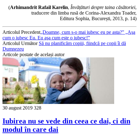
(
Arhimandrit Rafail Karelin
,
Învățături despre taina căsătoriei
,
traducere din limba rusă de Corina-Alexandra Toader,
Editura Sophia, București, 2013, p. 14)
Articolul Precedent
„Doamne, cum s-o mai iubesc eu pe asta?” „Aşa
cum o iubesc Eu. Eu aşa cum este o iubesc!”
Articolul Următor
Să nu planificăm copiii, fiindcă pe copii îi dă
Dumnezeu
Articole postate de același autor
30 august 2019
328
Iubirea nu se vede din ceea ce dai, ci din
modul în care dai