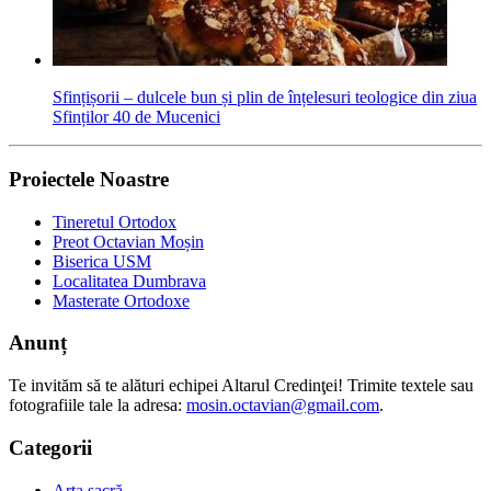
Sfințișorii – dulcele bun și plin de înțelesuri teologice din ziua
Sfinților 40 de Mucenici
Proiectele Noastre
Tineretul Ortodox
Preot Octavian Moșin
Biserica USM
Localitatea Dumbrava
Masterate Ortodoxe
Anunț
Te invităm să te alături echipei Altarul Credinţei! Trimite textele sau
fotografiile tale la adresa:
mosin.octavian@gmail.com
.
Categorii
Arta sacră