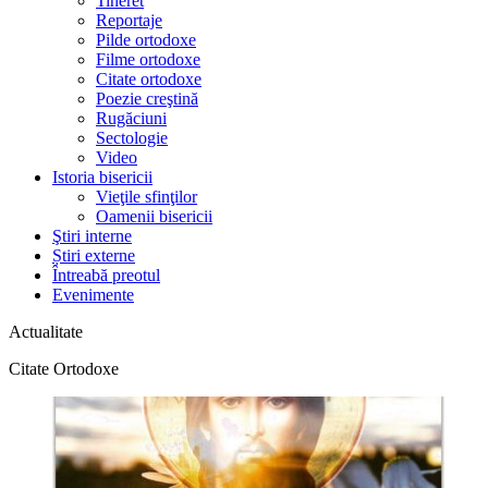
Tineret
Reportaje
Pilde ortodoxe
Filme ortodoxe
Citate ortodoxe
Poezie creştină
Rugăciuni
Sectologie
Video
Istoria bisericii
Vieţile sfinţilor
Oamenii bisericii
Ştiri interne
Știri externe
Întreabă preotul
Evenimente
Actualitate
Citate Ortodoxe