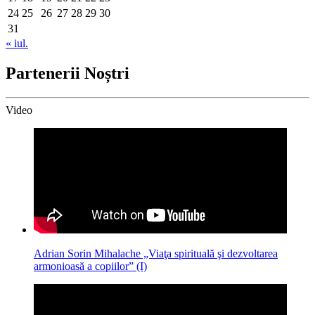
24
25
26
27
28
29
30
31
« iul.
Partenerii Noștri
Video
Adrian Sorin Mihalache „Viaţa spirituală şi dezvoltarea
armonioasă a copiilor” (I)