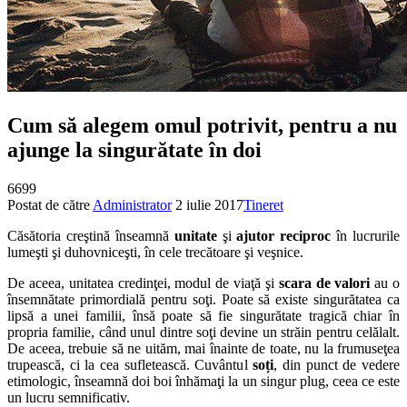
Cum să alegem omul potrivit, pentru a nu
ajunge la singurătate în doi
6699
Postat de către
Administrator
2 iulie 2017
Tineret
Căsătoria creştină înseamnă
unitate
şi
ajutor reciproc
în lucrurile
lumeşti şi duhovniceşti, în cele trecătoare şi veşnice.
De aceea, unitatea credinţei, modul de viaţă şi
scara de valori
au o
însemnătate primordială pentru soţi. Poate să existe singurătatea ca
lipsă a unei familii, însă poate să fie singurătate tragică chiar în
propria familie, când unul dintre soţi devine un străin pentru celălalt.
De aceea, trebuie să ne uităm, mai înainte de toate, nu la frumuseţea
trupească, ci la cea sufletească. Cuvântul
soți
, din punct de vedere
etimologic, înseamnă doi boi înhămaţi la un singur plug, ceea ce este
un lucru semnificativ.