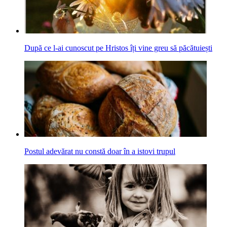
După ce l-ai cunoscut pe Hristos îți vine greu să păcătuiești
Postul adevărat nu constă doar în a istovi trupul