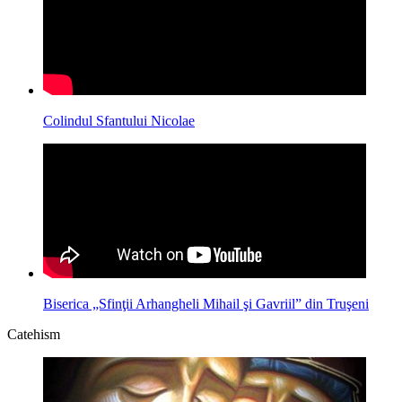
Colindul Sfantului Nicolae
Biserica „Sfinţii Arhangheli Mihail şi Gavriil” din Truşeni
Catehism