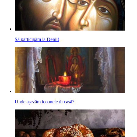
Să participăm la Denii!
Unde așezăm icoanele în casă?