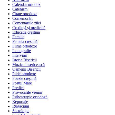
Calendar ortodox
Catehism
Citate ortodoxe
Comemorări
Comentariile zilei
Credință și medicină
Educația creștină
Familia
Femeia creștină
Filme ortodoxe
Iconografie
Interviuri
Istoria Bisericii
Muzica bisericească
Oamenii Bisericii
Pilde ortodoxe
Poezie creştină
Postul Mare
Predici
Provocările vremii
Psihoterapie ortodoxă
Reportaje
Rugăciuni
Sectologie