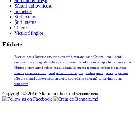
Seri duhovnicești
Sfaturi duhovnicești
Societate
Știri externe
Ştiri interne
Tineret
Vieţile Sfinţilor
Etichete
Biserica
boala
bucurie
casatorie
catedrala mitropolitană
Chisinau
copii
copil
credinta
cruce
dragoste
duhovnic
dumnezeu
familia
familie
fapte bune
femeie
har
Hristos
iertare
inimă
iubire
maica domnului
mama
mantuire
milostenie
minune
moarte
octavian mosin
pacat
pilde ortodoxe
post
predica
preot
păcate
rugăciune
răbdare
sfaturi duhovnicești
smerenie
spovedanie
suferinţă
suflet
tineri
viata
vindecare
Copyright © 2016 Altarulcredinței.md
versiune beta