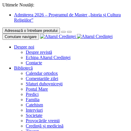
Ultimele Noutăți:
Admiterea 2026 – Programul de Master „Istoria și Cultura
Religiilor”
Adresează o întrebare preotului
Comutare navigare
Despre noi
Despre revistă
Echipa Altarul Credinței
Contacte
Bibliotecă
Calendar ortodox
Comentariile zilei
Sfaturi duhovnicești
Postul Mare
Predici
Familia
Catehism
Interviuri
Societate
Provocările vremii
Credință și medicină