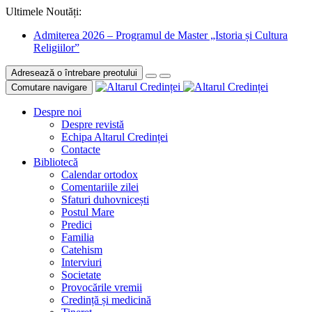
Ultimele Noutăți:
Admiterea 2026 – Programul de Master „Istoria și Cultura
Religiilor”
Adresează o întrebare preotului
Comutare navigare
Despre noi
Despre revistă
Echipa Altarul Credinței
Contacte
Bibliotecă
Calendar ortodox
Comentariile zilei
Sfaturi duhovnicești
Postul Mare
Predici
Familia
Catehism
Interviuri
Societate
Provocările vremii
Credință și medicină