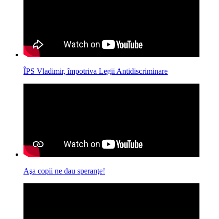
ÎPS Vladimir, împotriva Legii Antidiscriminare
Aşa copii ne dau speranţe!