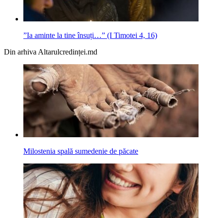
”Ia aminte la tine însuți…” (I Timotei 4, 16)
Din arhiva Altarulcredinței.md
Milostenia spală sumedenie de păcate