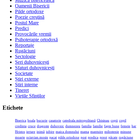
Muzica bisericească
Oamenii Bisericii
Pilde ortodoxe
Poezie creştină
Postul Mare
Predici
Provocările vremii
Psihoterapie ortodoxă
Reportaje
Rugăciuni
Sectologie
Seri duhovnicești
Sfaturi duhovnicești
Societate
Știri externe
Ştiri interne
Tineret
Vieţile Sfinţilor
Etichete
Biserica
boala
bucurie
casatorie
catedrala mitropolitană
Chisinau
copii
copil
credinta
cruce
dragoste
duhovnic
dumnezeu
familia
familie
fapte bune
femeie
har
Hristos
iertare
inimă
iubire
maica domnului
mama
mantuire
milostenie
minune
moarte
octavian mosin
pacat
pilde ortodoxe
post
predica
preot
păcate
rugăciune