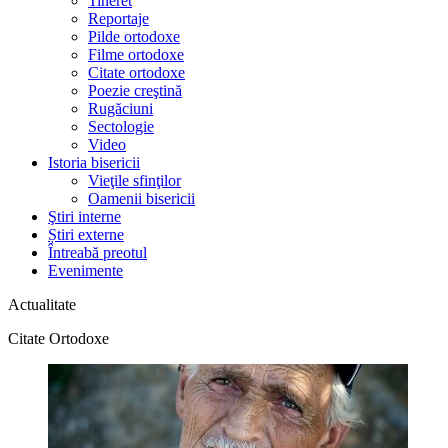
Tineret
Reportaje
Pilde ortodoxe
Filme ortodoxe
Citate ortodoxe
Poezie creştină
Rugăciuni
Sectologie
Video
Istoria bisericii
Vieţile sfinţilor
Oamenii bisericii
Ştiri interne
Știri externe
Întreabă preotul
Evenimente
Actualitate
Citate Ortodoxe