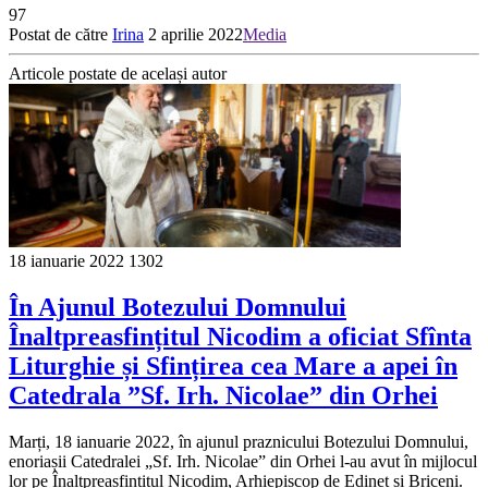
97
Postat de către
Irina
2 aprilie 2022
Media
Articole postate de același autor
18 ianuarie 2022
1302
În Ajunul Botezului Domnului
Înaltpreasfințitul Nicodim a oficiat Sfînta
Liturghie și Sfințirea cea Mare a apei în
Catedrala ”Sf. Irh. Nicolae” din Orhei
Marți, 18 ianuarie 2022, în ajunul praznicului Botezului Domnului,
enoriașii Catedralei „Sf. Irh. Nicolae” din Orhei l-au avut în mijlocul
lor pe Înaltpreasfințitul Nicodim, Arhiepiscop de Edineț și Briceni.