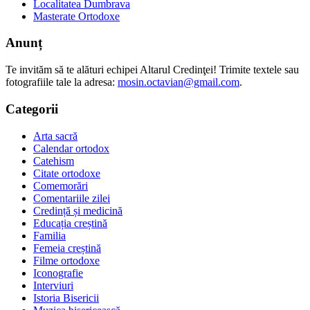
Localitatea Dumbrava
Masterate Ortodoxe
Anunț
Te invităm să te alături echipei Altarul Credinţei! Trimite textele sau
fotografiile tale la adresa:
mosin.octavian@gmail.com
.
Categorii
Arta sacră
Calendar ortodox
Catehism
Citate ortodoxe
Comemorări
Comentariile zilei
Credință și medicină
Educația creștină
Familia
Femeia creștină
Filme ortodoxe
Iconografie
Interviuri
Istoria Bisericii