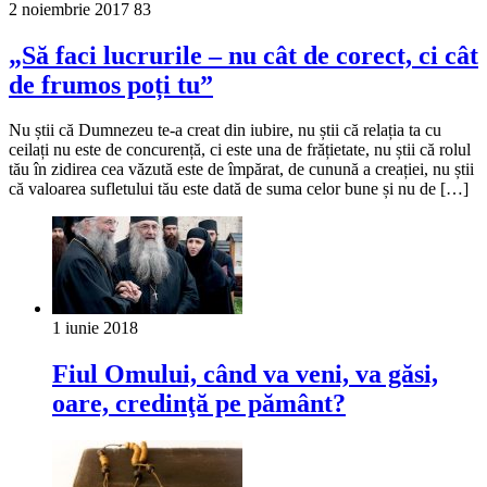
2 noiembrie 2017
83
„Să faci lucrurile – nu cât de corect, ci cât
de frumos poți tu”
Nu știi că Dumnezeu te-a creat din iubire, nu știi că relația ta cu
ceilați nu este de concurență, ci este una de frățietate, nu știi că rolul
tău în zidirea cea văzută este de împărat, de cunună a creației, nu știi
că valoarea sufletului tău este dată de suma celor bune și nu de […]
1 iunie 2018
Fiul Omului, când va veni, va găsi,
oare, cre­dinţă pe pământ?