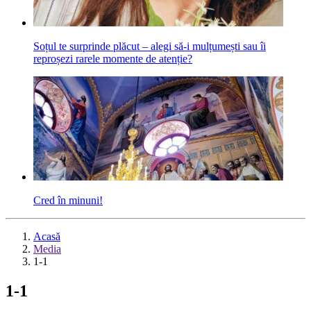
Soțul te surprinde plăcut – alegi să-i mulțumești sau îi
reproșezi rarele momente de atenție?
Cred în minuni!
Acasă
Media
1-1
1-1