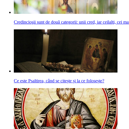
Credincioşii sunt de două categorii: unii cred, iar ceilalţi, cei ma
Ce este Psaltirea, când se citește și la ce folosește?