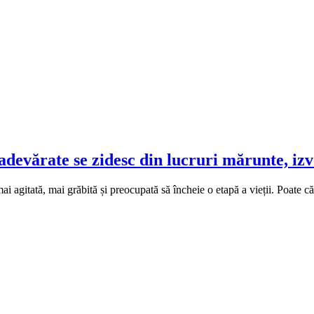
 adevărate se zidesc din lucruri mărunte, iz
mai agitată, mai grăbită și preocupată să încheie o etapă a vieții. Poate că