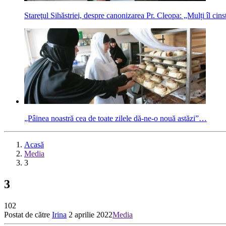
Stareţul Sihăstriei, despre canonizarea Pr. Cleopa: „Mulți îl cins
„Pâinea noastră cea de toate zilele dă-ne-o nouă astăzi”…
Acasă
Media
3
3
102
Postat de către
Irina
2 aprilie 2022
Media