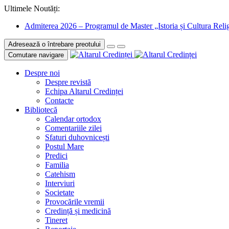
Ultimele Noutăți:
Admiterea 2026 – Programul de Master „Istoria și Cultura Relig
Adresează o întrebare preotului
Comutare navigare
Despre noi
Despre revistă
Echipa Altarul Credinței
Contacte
Bibliotecă
Calendar ortodox
Comentariile zilei
Sfaturi duhovnicești
Postul Mare
Predici
Familia
Catehism
Interviuri
Societate
Provocările vremii
Credință și medicină
Tineret