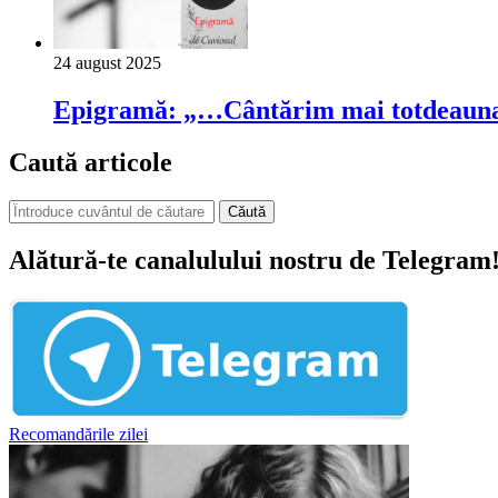
24 august 2025
Epigramă: „…Cântărim mai totdeauna
Caută articole
Căută
Alătură-te canalulului nostru de Telegram
Recomandările zilei