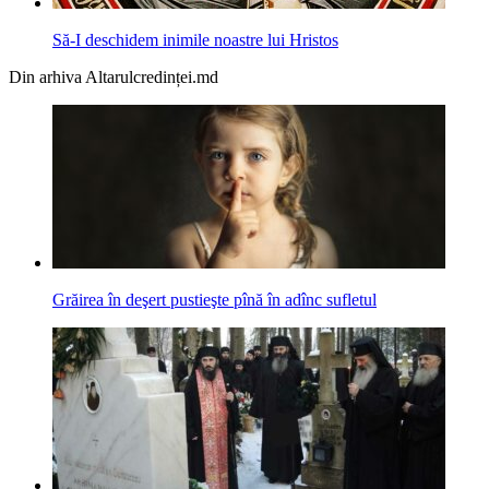
Să-I deschidem inimile noastre lui Hristos
Din arhiva Altarulcredinței.md
Grăirea în deşert pustieşte pînă în adînc sufletul