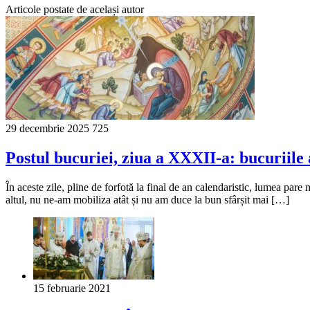
Articole postate de același autor
29 decembrie 2025
725
Postul bucuriei, ziua a XXXII-a: bucuriile
În aceste zile, pline de forfotă la final de an calendaristic, lumea pare 
altul, nu ne-am mobiliza atât și nu am duce la bun sfârșit mai […]
15 februarie 2021