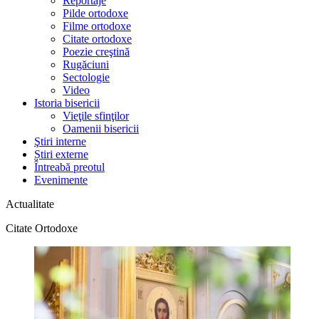
Reportaje
Pilde ortodoxe
Filme ortodoxe
Citate ortodoxe
Poezie creştină
Rugăciuni
Sectologie
Video
Istoria bisericii
Vieţile sfinţilor
Oamenii bisericii
Ştiri interne
Știri externe
Întreabă preotul
Evenimente
Actualitate
Citate Ortodoxe