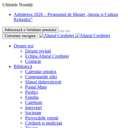
Ultimele Noutăți:
Admiterea 2026 – Programul de Master „Istoria și Cultura
Religiilor”
Adresează o întrebare preotului
Comutare navigare
Despre noi
Despre revistă
Echipa Altarul Credinței
Contacte
Bibliotecă
Calendar ortodox
Comentariile zilei
Sfaturi duhovnicești
Postul Mare
Predici
Familia
Catehism
Interviuri
Societate
Provocările vremii
Credință și medicină