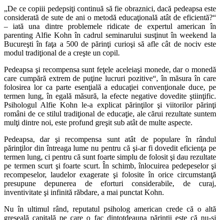
„De ce copiii pedepsiţi continuă să fie obraznici, dacă pedeapsa este
considerată de sute de ani o metodă educaţională atât de eficientă?“
– iată una dintre problemele ridicate de expertul american în
parenting Alfie Kohn în cadrul seminarului susţinut în weekend la
Bucureşti în faţa a 500 de părinţi curioşi să afle cât de nociv este
modul tradiţional de a creşte un copil.
Pedeapsa şi recompensa sunt feţele aceleiaşi monede, dar o monedă
care cumpără extrem de puţine lucruri pozitive“, în măsura în care
folosirea lor ca parte esenţială a educaţiei convenţionale duce, pe
termen lung, în egală măsură, la efecte negative dovedite ştiinţific.
Psihologul Alfie Kohn le-a explicat părinţilor şi viitorilor părinţi
români de ce stilul tradiţional de educaţie, ale cărui rezultate suntem
mulţi dintre noi, este profund greşit sub atât de multe aspecte.
Pedeapsa, dar şi recompensa sunt atât de populare în rândul
părinţilor din întreaga lume nu pentru că şi-ar fi dovedit eficienţa pe
termen lung, ci pentru că sunt foarte simplu de folosit şi dau rezultate
pe termen scurt şi foarte scurt. În schimb, înlocuirea pedepeselor şi
recompeselor, laudelor exagerate şi folosite în orice circumstanţă
presupune depunerea de eforturi considerabile, de curaj,
inventivitate şi infinită răbdare, a mai punctat Kohn.
Nu în ultimul rând, reputatul psiholog american crede că o altă
greşeală capitală pe care o fac dintotdeauna părinţii este că nu-şi