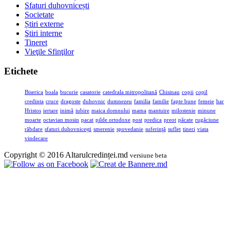
Sfaturi duhovnicești
Societate
Știri externe
Ştiri interne
Tineret
Vieţile Sfinţilor
Etichete
Biserica
boala
bucurie
casatorie
catedrala mitropolitană
Chisinau
copii
copil
credinta
cruce
dragoste
duhovnic
dumnezeu
familia
familie
fapte bune
femeie
har
Hristos
iertare
inimă
iubire
maica domnului
mama
mantuire
milostenie
minune
moarte
octavian mosin
pacat
pilde ortodoxe
post
predica
preot
păcate
rugăciune
răbdare
sfaturi duhovnicești
smerenie
spovedanie
suferinţă
suflet
tineri
viata
vindecare
Copyright © 2016 Altarulcredinței.md
versiune beta