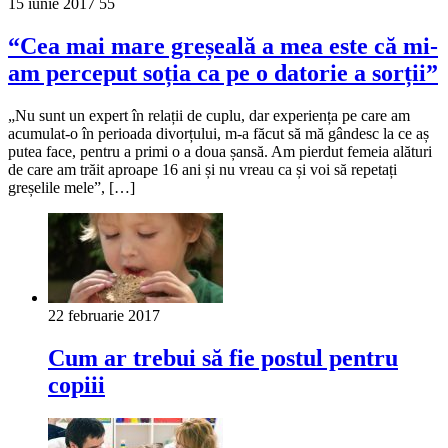
15 iunie 2017
55
“Cea mai mare greșeală a mea este că mi-
am perceput soția ca pe o datorie a sorții”
„Nu sunt un expert în relații de cuplu, dar experiența pe care am
acumulat-o în perioada divorțului, m-a făcut să mă gândesc la ce aș
putea face, pentru a primi o a doua șansă. Am pierdut femeia alături
de care am trăit aproape 16 ani și nu vreau ca și voi să repetați
greșelile mele”, […]
22 februarie 2017
Cum ar trebui să fie postul pentru
copiii