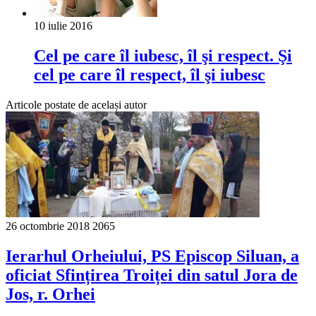
10 iulie 2016
Cel pe care îl iubesc, îl şi respect. Şi
cel pe care îl respect, îl şi iubesc
Articole postate de același autor
26 octombrie 2018
2065
Ierarhul Orheiului, PS Episcop Siluan, a
oficiat Sfințirea Troiței din satul Jora de
Jos, r. Orhei