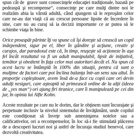
spun cât de grave sunt consecinţele educaţiei tradiţionale, bazată pe
pedeaspă şi recompense“, consecinţe pe care mulţi dintre noi le
realizăm abia la vârstă adultă, când ajungem să le reproşăm celor
care ne-au dat viaţă că au crescut persoane lipsite de încredere în
sine, care nu au curaj să ia decizii importante ce ar putea să le
schimbe viaţa în bine.
Orice proaspăt părinte îţi va spune că îşi doreşte să crească un copil
independent, sigur pe el, liber în gândire şi acţiune, creativ şi
curajos, dar paradoxul este că, în timp, reuşeşte să acţioneze în aşa
fel încât rezultatul va fi un adult manipulabil, lipsit de iniţiativă,
temător şi obedient în faţa celor mai autoritari decât el. Nu spun că
acest lucru se întâmplă în 100% din situaţii, pentru că sunt o
mulţime de factori care pot înclina balanţa într-un sens sau altul. În
proporţie copleşitoare, avem însă de-a face cu copii care ori devin
adulţi nesiguri, care aşteaptă să primească ordine de la alţii (ideea
de „yes man“) ori ajung firi tiranice, care îi manipulează pe cei din
jur, în opinia lui Alfie Kohn.
Aceste rezultate pe care nu le dorim, dar le obţinem sunt încurajate şi
perpetuate inclusiv la nivelul sistemului de învăţământ, unde copilul
este condiţionat să înveţe sub ameninţarea notelor sau a
calificativelor, ori a recompenselor, în loc să-i fie stimulată plăcerea
de a descoperi lucruri noi şi astfel de încuraja studiul benevol, care
dezvoltă creativitatea.