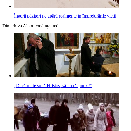
Îngerii păzitori ne apără realmente în împrejurările vieţii
Din arhiva Altarulcredinței.md
„Dacă nu te sună Hristos, să nu răspunzi!”