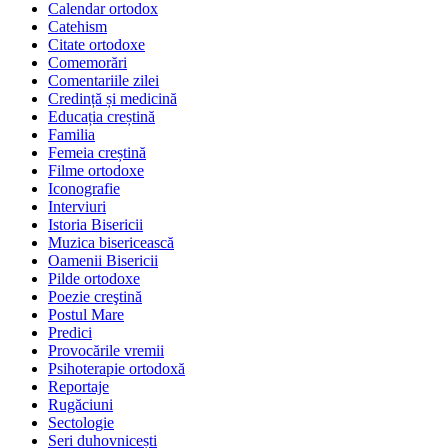
Calendar ortodox
Catehism
Citate ortodoxe
Comemorări
Comentariile zilei
Credință și medicină
Educația creștină
Familia
Femeia creștină
Filme ortodoxe
Iconografie
Interviuri
Istoria Bisericii
Muzica bisericească
Oamenii Bisericii
Pilde ortodoxe
Poezie creştină
Postul Mare
Predici
Provocările vremii
Psihoterapie ortodoxă
Reportaje
Rugăciuni
Sectologie
Seri duhovnicești