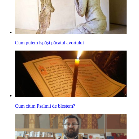
Cum putem ispăşi păcatul avortului
Cum citim Psalmii de blestem?