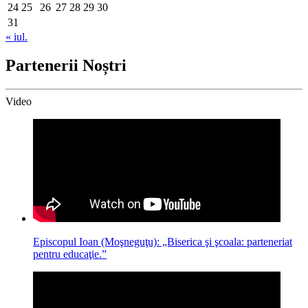
24
25
26
27
28
29
30
31
« iul.
Partenerii Noștri
Video
Episcopul Ioan (Moşneguţu): „Biserica şi şcoala: parteneriat
pentru educaţie.”