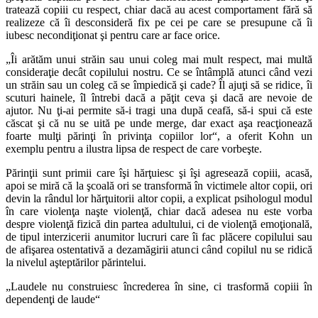
tratează copiii cu respect, chiar dacă au acest comportament fără să
realizeze că îi desconsideră fix pe cei pe care se presupune că îi
iubesc necondiţionat şi pentru care ar face orice.
„Îi arătăm unui străin sau unui coleg mai mult respect, mai multă
consideraţie decât copilului nostru. Ce se întâmplă atunci când vezi
un străin sau un coleg că se împiedică şi cade? Îl ajuţi să se ridice, îi
scuturi hainele, îl întrebi dacă a păţit ceva şi dacă are nevoie de
ajutor. Nu ţi-ai permite să-i tragi una după ceafă, să-i spui că este
căscat şi că nu se uită pe unde merge, dar exact aşa reacţionează
foarte mulţi părinţi în privinţa copiilor lor“, a oferit Kohn un
exemplu pentru a ilustra lipsa de respect de care vorbeşte.
Părinţii sunt primii care îşi hărţuiesc şi îşi agresează copiii, acasă,
apoi se miră că la şcoală ori se transformă în victimele altor copii, ori
devin la rândul lor hărţuitorii altor copii, a explicat psihologul modul
în care violenţa naşte violenţă, chiar dacă adesea nu este vorba
despre violenţă fizică din partea adultului, ci de violenţă emoţională,
de tipul interzicerii anumitor lucruri care îi fac plăcere copilului sau
de afişarea ostentativă a dezamăgirii atunci când copilul nu se ridică
la nivelul aşteptărilor părintelui.
„Laudele nu construiesc încrederea în sine, ci trasformă copiii în
dependenţi de laude“