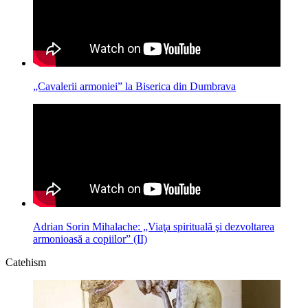
„Cavalerii armoniei” la Biserica din Dumbrava
Adrian Sorin Mihalache: „Viaţa spirituală şi dezvoltarea
armonioasă a copiilor” (II)
Catehism