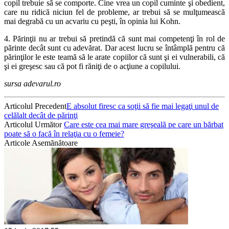
copil trebuie să se comporte. Cine vrea un copil cuminte şi obedient,
care nu ridică niciun fel de probleme, ar trebui să se mulţumească
mai degrabă cu un acvariu cu peşti, în opinia lui Kohn.
4. Părinţii nu ar trebui să pretindă că sunt mai competenţi în rol de
părinte decât sunt cu adevărat. Dar acest lucru se întâmplă pentru că
părinţilor le este teamă să le arate copiilor că sunt şi ei vulnerabili, că
şi ei greşesc sau că pot fi răniţi de o acţiune a copilului.
sursa adevarul.ro
Articolul Precedent
E absolut firesc ca soţii să fie mai legaţi unul de
celălalt decât de părinţi
Articolul Următor
Care este cea mai mare greşeală pe care un bărbat
poate să o facă în relaţia cu o femeie?
Articole Asemănătoare