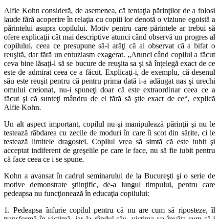
Alfie Kohn consideră, de asemenea, că tentaţia părinţilor de a folosi
laude fără acoperire în relaţia cu copiii lor denotă o viziune egoistă a
părintelui asupra copilului. Motiv pentru care părintele ar trebui să
ofere explicaţii cât mai descriptive atunci când observă un progres al
copilului, ceea ce presupune să-i arăţi că ai observat că a bifat o
reuşită, dar fără un entuziasm exagerat. „Atunci când copilul a făcut
ceva bine lăsaţi-l să se bucure de reuşita sa şi să înţelegă exact de ce
este de admirat ceea ce a făcut. Explicaţi-i, de exemplu, că desenul
său este reuşit pentru că pentru prima dată i-a adăugat nas şi urechi
omului creionat, nu-i spuneţi doar că este extraordinar ceea ce a
făcut şi că sunteţi mândru de el fără să ştie exact de ce“, explică
Alfie Kohn.
Un alt aspect important, copilul nu-şi manipulează părinţii şi nu le
testează răbdarea cu zecile de moduri în care îi scot din sărite, ci le
testează limitele dragostei. Copilul vrea să simtă că este iubit şi
acceptat indiferent de greşelile pe care le face, nu să fie iubit pentru
că face ceea ce i se spune.
Kohn a avansat în cadrul seminarului de la Bucureşti şi o serie de
motive demonstrate ştiinţific, de-a lungul timpului, pentru care
pedeapsa nu funcţionează în educaţia copilului:
1. Pedeapsa înfurie copilul pentru că nu are cum să riposteze, îl
transformă în victimă, iar la rândul său, victima va învăţa cum să-i