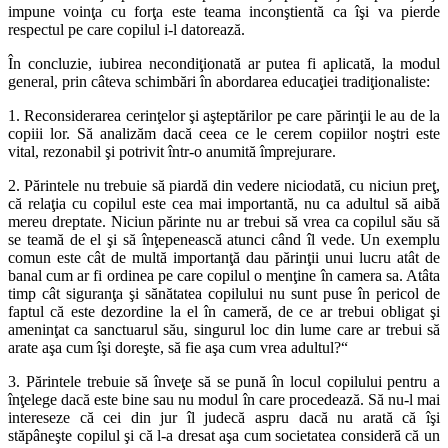
impune voinţa cu forţa este teama inconştientă ca îşi va pierde
respectul pe care copilul i-l datorează.
În concluzie, iubirea necondiţionată ar putea fi aplicată, la modul
general, prin câteva schimbări în abordarea educaţiei tradiţionaliste:
1. Reconsiderarea cerinţelor şi aşteptărilor pe care părinţii le au de la
copiii lor. Să analizăm dacă ceea ce le cerem copiilor noştri este
vital, rezonabil şi potrivit într-o anumită împrejurare.
2. Părintele nu trebuie să piardă din vedere niciodată, cu niciun preţ,
că relaţia cu copilul este cea mai importantă, nu ca adultul să aibă
mereu dreptate. Niciun părinte nu ar trebui să vrea ca copilul său să
se teamă de el şi să înţepenească atunci când îl vede. Un exemplu
comun este cât de multă importanţă dau părinţii unui lucru atât de
banal cum ar fi ordinea pe care copilul o menţine în camera sa. Atâta
timp cât siguranţa şi sănătatea copilului nu sunt puse în pericol de
faptul că este dezordine la el în cameră, de ce ar trebui obligat şi
ameninţat ca sanctuarul său, singurul loc din lume care ar trebui să
arate aşa cum îşi doreşte, să fie aşa cum vrea adultul?“
3. Părintele trebuie să înveţe să se pună în locul copilului pentru a
înţelege dacă este bine sau nu modul în care procedează. Să nu-l mai
intereseze că cei din jur îl judecă aspru dacă nu arată că îşi
stăpâneşte copilul şi că l-a dresat aşa cum societatea consideră că un