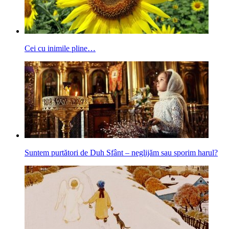
Cei cu inimile pline…
Suntem purtători de Duh Sfânt – neglijăm sau sporim harul?