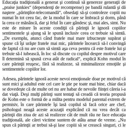
Educaţia tradiţională a generat şi continuă să genereze generaţii de
„praise junkies“ (dependenţi de recompense) pe bandă rulantă şi dă
naştere „părinţilor-telecomandă“, obsedaţi să-şi controleze copiii nu
numai în tot ceea fac, de la modul în care se îmbracă şi dorm, până
la ceea ce mănâncă, dar şi felul în care gândesc şi, mai ales, simt. Nu
este de mirare în aceste condiţii că părinţii le ignoră copiilor
sentimentele şi ajung să le spună inclusiv ceea ce trebuie să simtă.
„De exemplu, atunci când fratele mai mare izbucneşte supărat şi
spune că îşi urăşte fratele mai mic, părintele încearcă să-l convingă
de faptul că nu are cum să simtă aşa ceva pentru că este fratele lui şi
trebuie să-l iubească, în loc să discute cu copilul despre motivul care
îl determină să spună ceva atât de radical“, explică Kohn modul în
care părinţii reuşesc, fără să realizeze, să minimalizeze emoţiile şi
sentimentele copiilor lor.
Adesea, părintele ignoră aceste nevoi emoţionale doar pe motivul că
sunt mici şi adultul este cel care le ştie pe toate mai bine, chiar dacă
se dovedeşte că de multe ori nu are habar de nevoile fiinţei căreia i-a
dat viaţă. Deşi mulţi părinţi sunt tentaţi să creadă că teoria propusă
de Kohn este o formă de a milita pentru modelul parental extrem de
permisiv, în care părintele îşi lasă copilul să facă orice are chef,
psihologul neagă aceste acuzaţii explicând că nu vrea decât ca
părinţii din ziua de azi să realizeze cât de mult rău ne face educaţia
tradiţională, ale cărei victime suntem de atâta amar de vreme. „Nu
spun că părinţii ar trebui să-şi lase copiii să se crească singuri, ci le