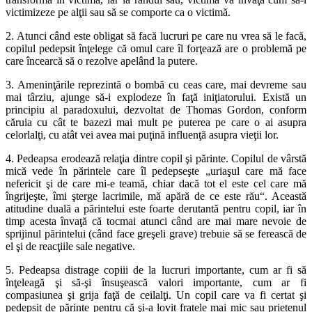
victimizeze pe alţii sau să se comporte ca o victimă.
2. Atunci când este obligat să facă lucruri pe care nu vrea să le facă,
copilul pedepsit înţelege că omul care îl forţează are o problemă pe
care încearcă să o rezolve apelând la putere.
3. Ameninţările reprezintă o bombă cu ceas care, mai devreme sau
mai târziu, ajunge să-i explodeze în faţă iniţiatorului. Există un
principiu al paradoxului, dezvoltat de Thomas Gordon, conform
căruia cu cât te bazezi mai mult pe puterea pe care o ai asupra
celorlalţi, cu atât vei avea mai puţină influenţă asupra vieţii lor.
4. Pedeapsa erodează relaţia dintre copil şi părinte. Copilul de vârstă
mică vede în părintele care îl pedepseşte „uriaşul care mă face
nefericit şi de care mi-e teamă, chiar dacă tot el este cel care mă
îngrijeşte, îmi şterge lacrimile, mă apără de ce este rău“. Această
atitudine duală a părintelui este foarte derutantă pentru copil, iar în
timp acesta învaţă că tocmai atunci când are mai mare nevoie de
sprijinul părintelui (când face greşeli grave) trebuie să se ferească de
el şi de reacţiile sale negative.
5. Pedeapsa distrage copiii de la lucruri importante, cum ar fi să
înţeleagă şi să-şi însuşească valori importante, cum ar fi
compasiunea şi grija faţă de ceilalţi. Un copil care va fi certat şi
pedepsit de părinte pentru că şi-a lovit fratele mai mic sau prietenul