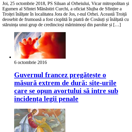
Joi, 25 octombrie 2018, PS Siluan al Orheiului, Vicar mitropolitan și
Egumen al Sfintei Mănăstiri Curchi, a oficiat Slujba de Sfințire a
Troiței înălțate în localitatea Jora de Jos, r-nul Orhei. Această Troiță
deosebit de frumoasă a fost cioplită în piatră de Cosăuți și înălțată cu
stăruința unui grup de credincioși mărinimoși din parohie și […]
6 octombrie 2016
Guvernul francez pregătește o
măsură extrem de dură: site-urile
care se opun avortului să intre sub
incidența legii penale