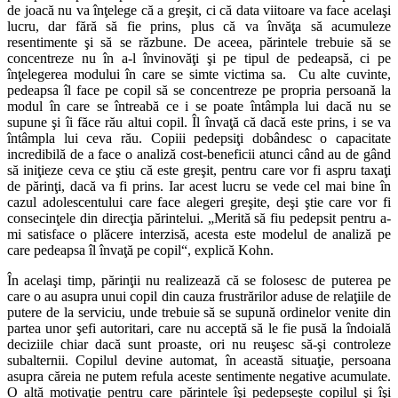
de joacă nu va înţelege că a greşit, ci că data viitoare va face acelaşi
lucru, dar fără să fie prins, plus că va învăţa să acumuleze
resentimente şi să se răzbune. De aceea, părintele trebuie să se
concentreze nu în a-l învinovăţi şi pe tipul de pedeapsă, ci pe
înţelegerea modului în care se simte victima sa. Cu alte cuvinte,
pedeapsa îl face pe copil să se concentreze pe propria persoană la
modul în care se întreabă ce i se poate întâmpla lui dacă nu se
supune şi îi făce rău altui copil. Îl învaţă că dacă este prins, i se va
întâmpla lui ceva rău. Copiii pedepsiţi dobândesc o capacitate
incredibilă de a face o analiză cost-beneficii atunci când au de gând
să iniţieze ceva ce ştiu că este greşit, pentru care vor fi aspru taxaţi
de părinţi, dacă va fi prins. Iar acest lucru se vede cel mai bine în
cazul adolescentului care face alegeri greşite, deşi ştie care vor fi
consecinţele din direcţia părintelui. „Merită să fiu pedepsit pentru a-
mi satisface o plăcere interzisă, acesta este modelul de analiză pe
care pedeapsa îl învaţă pe copil“, explică Kohn.
În acelaşi timp, părinţii nu realizează că se folosesc de puterea pe
care o au asupra unui copil din cauza frustrărilor aduse de relaţiile de
putere de la serviciu, unde trebuie să se supună ordinelor venite din
partea unor şefi autoritari, care nu acceptă să le fie pusă la îndoială
deciziile chiar dacă sunt proaste, ori nu reuşesc să-şi controleze
subalternii. Copilul devine automat, în această situaţie, persoana
asupra căreia ne putem refula aceste sentimente negative acumulate.
O altă motivaţie pentru care părintele îşi pedepseşte copilul şi îşi