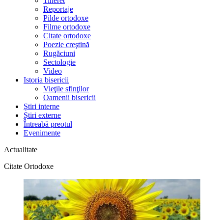
Tineret
Reportaje
Pilde ortodoxe
Filme ortodoxe
Citate ortodoxe
Poezie creştină
Rugăciuni
Sectologie
Video
Istoria bisericii
Vieţile sfinţilor
Oamenii bisericii
Ştiri interne
Știri externe
Întreabă preotul
Evenimente
Actualitate
Citate Ortodoxe