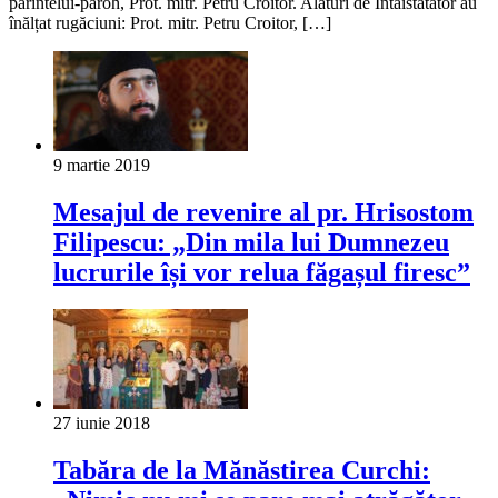
părintelui-paroh, Prot. mitr. Petru Croitor. Alături de Întâistătător au
înălțat rugăciuni: Prot. mitr. Petru Croitor, […]
9 martie 2019
Mesajul de revenire al pr. Hrisostom
Filipescu: „Din mila lui Dumnezeu
lucrurile își vor relua făgașul firesc”
27 iunie 2018
Tabăra de la Mănăstirea Curchi: