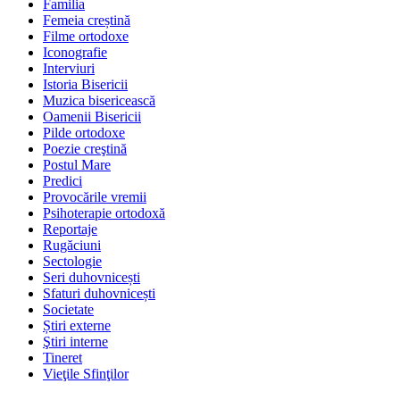
Familia
Femeia creștină
Filme ortodoxe
Iconografie
Interviuri
Istoria Bisericii
Muzica bisericească
Oamenii Bisericii
Pilde ortodoxe
Poezie creştină
Postul Mare
Predici
Provocările vremii
Psihoterapie ortodoxă
Reportaje
Rugăciuni
Sectologie
Seri duhovnicești
Sfaturi duhovnicești
Societate
Știri externe
Ştiri interne
Tineret
Vieţile Sfinţilor