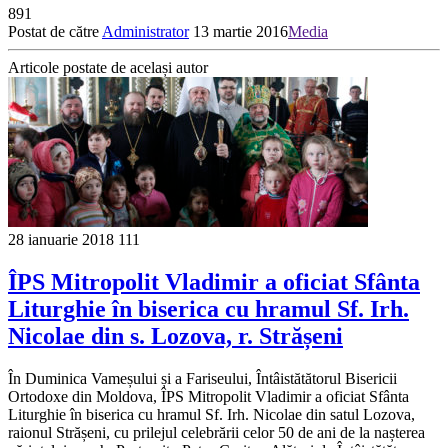
891
Postat de către
Administrator
13 martie 2016
Media
Articole postate de același autor
28 ianuarie 2018
111
ÎPS Mitropolit Vladimir a oficiat Sfânta
Liturghie în biserica cu hramul Sf. Irh.
Nicolae din s. Lozova, r. Strășeni
În Duminica Vameșului și a Fariseului, Întâistătătorul Bisericii
Ortodoxe din Moldova, ÎPS Mitropolit Vladimir a oficiat Sfânta
Liturghie în biserica cu hramul Sf. Irh. Nicolae din satul Lozova,
raionul Strășeni, cu prilejul celebrării celor 50 de ani de la nașterea