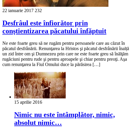
22 ianuarie 2017
232
Desfrâul este înfiorător prin
conştientizarea păcatului înfăptuit
Ne este foarte greu să ne rugăm pentru persoanele care au căzut în
păcatul desfrânării. Renunţarea la Hristos şi păcatul desfrânării înalță
un zid între om şi Dumnezeu prin care ne este foarte greu să înălţăm
rugăciuni pentru rude şi pentru aproapele şi chiar pentru preoţi. Aşa
cum renunţarea la Fiul Omului duce la părăsirea […]
15 aprilie 2016
Nimic nu este întâmplător, nimic,
absolut nimic…