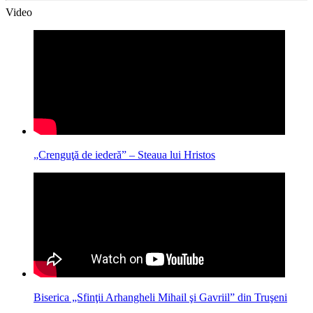
Video
„Crenguţă de iederă” – Steaua lui Hristos
Biserica „Sfinţii Arhangheli Mihail şi Gavriil” din Truşeni