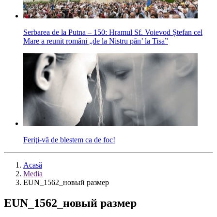
Serbarea de la Putna – 150: Hramul Sf. Voievod Ștefan cel
Mare a reunit români „de la Nistru pân’ la Tisa”
Feriţi-vă de blestem ca de foc!
Acasă
Media
EUN_1562_новый размер
EUN_1562_новый размер