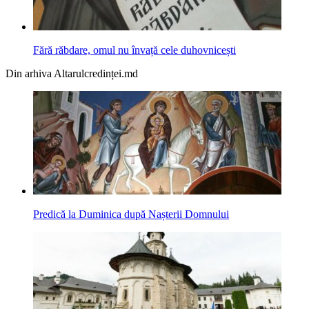
Fără răbdare, omul nu învață cele duhovnicești
Din arhiva Altarulcredinței.md
Predică la Duminica după Nașterii Domnului