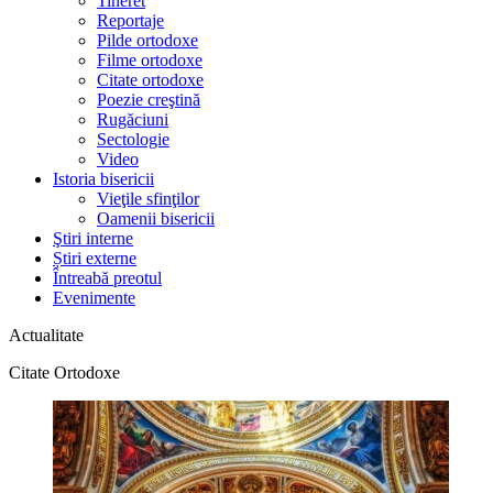
Tineret
Reportaje
Pilde ortodoxe
Filme ortodoxe
Citate ortodoxe
Poezie creştină
Rugăciuni
Sectologie
Video
Istoria bisericii
Vieţile sfinţilor
Oamenii bisericii
Ştiri interne
Știri externe
Întreabă preotul
Evenimente
Actualitate
Citate Ortodoxe