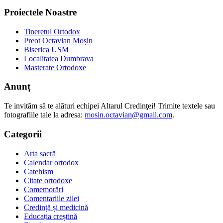
Proiectele Noastre
Tineretul Ortodox
Preot Octavian Moșin
Biserica USM
Localitatea Dumbrava
Masterate Ortodoxe
Anunț
Te invităm să te alături echipei Altarul Credinţei! Trimite textele sau
fotografiile tale la adresa:
mosin.octavian@gmail.com
.
Categorii
Arta sacră
Calendar ortodox
Catehism
Citate ortodoxe
Comemorări
Comentariile zilei
Credință și medicină
Educația creștină