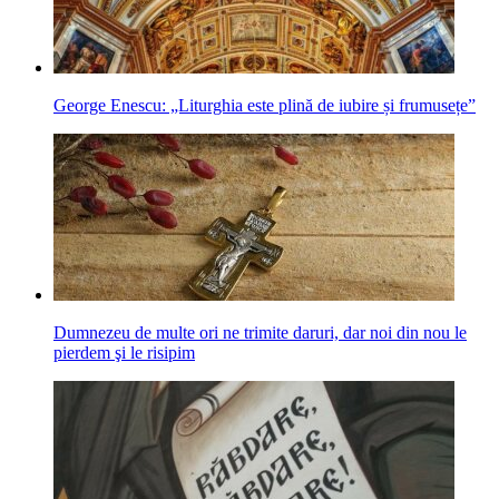
George Enescu: „Liturghia este plină de iubire și frumusețe”
Dumnezeu de multe ori ne trimite daruri, dar noi din nou le
pierdem şi le risipim