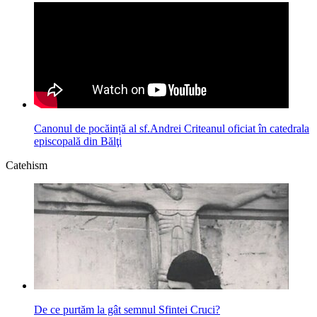
Canonul de pocăință al sf.Andrei Criteanul oficiat în catedrala
episcopală din Bălţi
Catehism
De ce purtăm la gât semnul Sfintei Cruci?