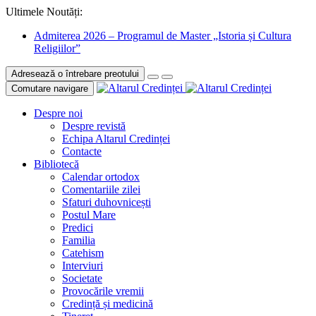
Ultimele Noutăți:
Admiterea 2026 – Programul de Master „Istoria și Cultura
Religiilor”
Adresează o întrebare preotului
Comutare navigare
Despre noi
Despre revistă
Echipa Altarul Credinței
Contacte
Bibliotecă
Calendar ortodox
Comentariile zilei
Sfaturi duhovnicești
Postul Mare
Predici
Familia
Catehism
Interviuri
Societate
Provocările vremii
Credință și medicină