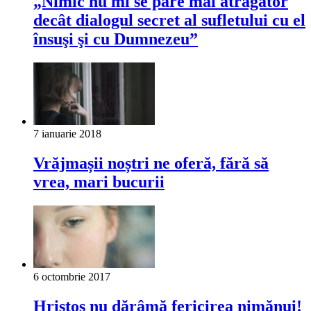
„Nimic nu mi se pare mai atrăgător
decât dialogul secret al sufletului cu el
însuşi şi cu Dumnezeu”
7 ianuarie 2018
Vrăjmașii noștri ne oferă, fără să
vrea, mari bucurii
6 octombrie 2017
Hristos nu dărâmă fericirea nimănui!