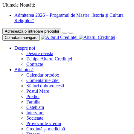
Ultimele Noutăți:
Admiterea 2026 – Programul de Master „Istoria și Cultura
Religiilor”
Adresează o întrebare preotului
Comutare navigare
Despre noi
Despre revistă
Echipa Altarul Credinței
Contacte
Bibliotecă
Calendar ortodox
Comentariile zilei
Sfaturi duhovnicești
Postul Mare
Predici
Familia
Catehism
Interviuri
Societate
Provocările vremii
Credință și medicină