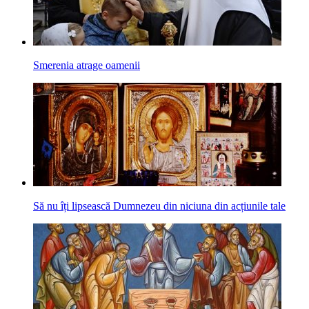
Smerenia atrage oamenii
Să nu îți lipsească Dumnezeu din niciuna din acțiunile tale