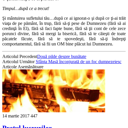
Timpul…dupã ce a trecut!
Şi mântuirea sufletului tău…după ce ai ignorat-o şi după ce ţi-ai trăit
viaţa de pe pământ, în trup, fără să-ţi pese de Dumnezeu (fără să ai
credinţă în El), fără să faci fapte bune, fără să ţii cont de cele zece
porunci divine, fără să mergi la biserică, fără să te căieşti de toate
păcatele făcute, fără să te spovedeşti, fără să-ţi îndrepţi
comportamentul, fără să fii un OM bine plăcut lui Dumnezeu.
Articolul Precedent
Două pilde despre bunătate
Articolul Următor
Sfânta Masă înconjurată de un foc dumnezeiesc
Articole Asemănătoare
14 martie 2017
447
Preţul lucrurilor