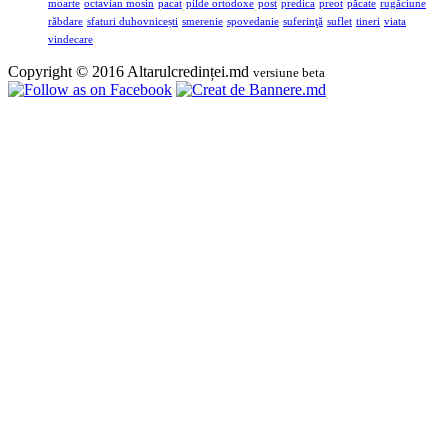
moarte
octavian mosin
pacat
pilde ortodoxe
post
predica
preot
păcate
rugăciune
răbdare
sfaturi duhovnicești
smerenie
spovedanie
suferinţă
suflet
tineri
viata
vindecare
Copyright © 2016 Altarulcredinței.md
versiune beta