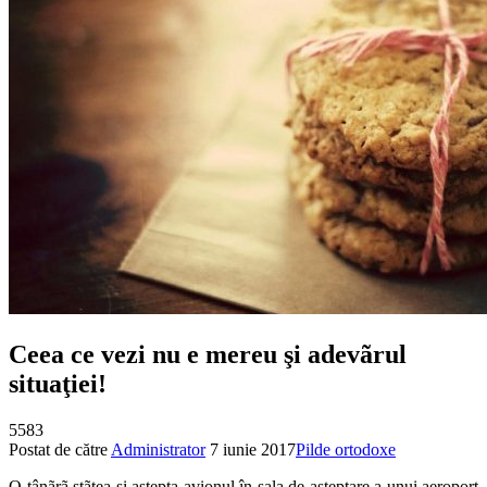
Ceea ce vezi nu e mereu şi adevãrul
situaţiei!
5583
Postat de către
Administrator
7 iunie 2017
Pilde ortodoxe
O tânãrã stãtea şi aştepta avionul în sala de aşteptare a unui aeroport