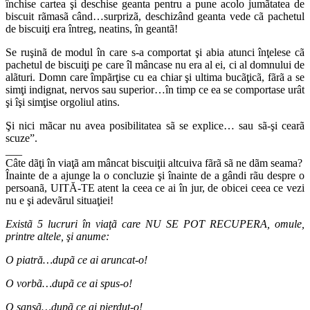
închise cartea şi deschise geanta pentru a pune acolo jumãtatea de
biscuit rãmasã când…surprizã, deschizând geanta vede cã pachetul
de biscuiţi era întreg, neatins, în geantã!
Se ruşinã de modul în care s-a comportat şi abia atunci înţelese cã
pachetul de biscuiţi pe care îl mâncase nu era al ei, ci al domnului de
alãturi. Domn care împãrţise cu ea chiar şi ultima bucãţicã, fãrã a se
simţi indignat, nervos sau superior…în timp ce ea se comportase urât
şi îşi simţise orgoliul atins.
Şi nici mãcar nu avea posibilitatea sã se explice… sau sã-şi cearã
scuze”.
___
Câte dãţi în viaţã am mâncat biscuiţii altcuiva fãrã sã ne dãm seama?
Înainte de a ajunge la o concluzie şi înainte de a gândi rãu despre o
persoanã, UITĂ-TE atent la ceea ce ai în jur, de obicei ceea ce vezi
nu e şi adevãrul situaţiei!
Existã 5 lucruri în viaţã care NU SE POT RECUPERA, omule,
printre altele, şi anume:
O piatră…dupã ce ai aruncat-o!
O vorbã…dupã ce ai spus-o!
O şansã…dupã ce ai pierdut-o!