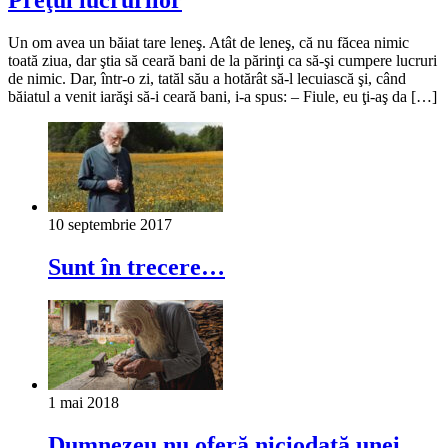
Un om avea un băiat tare leneş. Atât de leneş, că nu făcea nimic
toată ziua, dar ştia să ceară bani de la părinţi ca să-şi cumpere lucruri
de nimic. Dar, într-o zi, tatăl său a hotărât să-l lecuiască şi, când
băiatul a venit iarăşi să-i ceară bani, i-a spus: – Fiule, eu ţi-aş da […]
10 septembrie 2017
Sunt în trecere…
1 mai 2018
Dumnezeu nu oferă niciodată unei