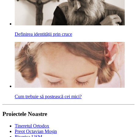
Definirea identităţii prin cruce
Cum trebuie să postească cei mici?
Proiectele Noastre
Tineretul Ortodox
Preot Octavian Moșin
Biserica USM