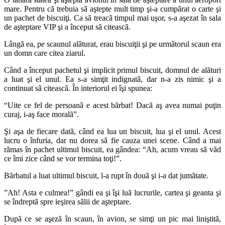
mare. Pentru cã trebuia sã aştepte mult timp şi-a cumpãrat o carte şi
un pachet de biscuiţi. Ca sã treacã timpul mai uşor, s-a aşezat în sala
de aşteptare VIP şi a început sã citeascã.
Lângã ea, pe scaunul alãturat, erau biscuiţii şi pe urmãtorul scaun era
un domn care citea ziarul.
Când a început pachetul şi implicit primul biscuit, domnul de alãturi
a luat şi el unul. Ea s-a simţit indignatã, dar n-a zis nimic şi a
continuat sã citeascã. În interiorul ei îşi spunea:
“Uite ce fel de persoanã e acest bãrbat! Dacã aş avea numai puţin
curaj, i-aş face moralã”.
Şi aşa de fiecare datã, când ea lua un biscuit, lua şi el unul. Acest
lucru o înfuria, dar nu dorea sã fie cauza unei scene. Când a mai
rãmas în pachet ultimul biscuit, ea gândea: “Ah, acum vreau sã vãd
ce îmi zice când se vor termina toţi!”.
Bãrbatul a luat ultimul biscuit, l-a rupt în douã şi i-a dat jumãtate.
”Ah! Asta e culmea!” gândi ea şi îşi luã lucrurile, cartea şi geanta şi
se îndreptã spre ieşirea sãlii de aşteptare.
Dupã ce se aşezã în scaun, în avion, se simţi un pic mai liniştitã,