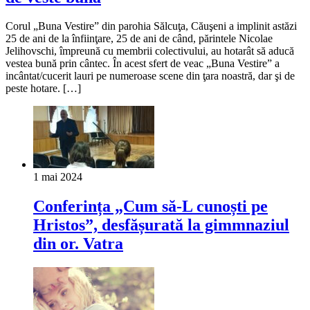
Corul „Buna Vestire” din parohia Sălcuţa, Căuşeni a implinit astăzi
25 de ani de la înfiinţare, 25 de ani de când, părintele Nicolae
Jelihovschi, împreună cu membrii colectivului, au hotarât să aducă
vestea bună prin cântec. În acest sfert de veac „Buna Vestire” a
incântat/cucerit lauri pe numeroase scene din ţara noastră, dar şi de
peste hotare. […]
1 mai 2024
Conferința „Cum să-L cunoști pe
Hristos”, desfășurată la gimmnaziul
din or. Vatra