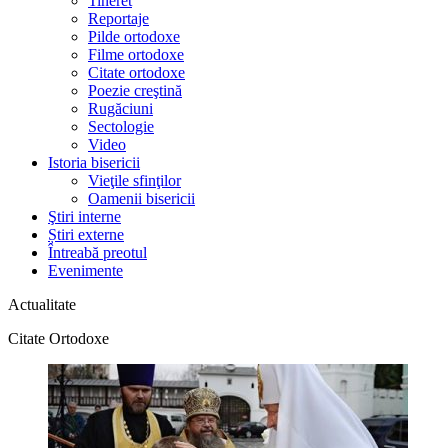
Tineret
Reportaje
Pilde ortodoxe
Filme ortodoxe
Citate ortodoxe
Poezie creştină
Rugăciuni
Sectologie
Video
Istoria bisericii
Vieţile sfinţilor
Oamenii bisericii
Ştiri interne
Știri externe
Întreabă preotul
Evenimente
Actualitate
Citate Ortodoxe