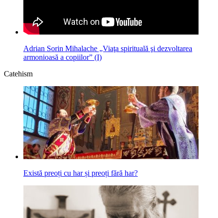
Adrian Sorin Mihalache „Viaţa spirituală şi dezvoltarea
armonioasă a copiilor” (I)
Catehism
Există preoți cu har și preoți fără har?