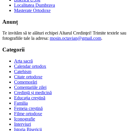
Localitatea Dumbrava
Masterate Ortodoxe
Anunț
Te invităm să te alături echipei Altarul Credinţei! Trimite textele sau
fotografiile tale la adresa:
mosin.octavian@gmail.com
.
Categorii
Arta sacră
Calendar ortodox
Catehism
Citate ortodoxe
Comemorări
Comentariile zilei
Credință și medicină
Educația creștină
Familia
Femeia creștină
Filme ortodoxe
Iconografie
Interviuri
Istoria Bisericii