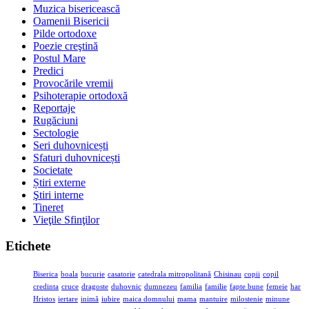
Muzica bisericească
Oamenii Bisericii
Pilde ortodoxe
Poezie creştină
Postul Mare
Predici
Provocările vremii
Psihoterapie ortodoxă
Reportaje
Rugăciuni
Sectologie
Seri duhovnicești
Sfaturi duhovnicești
Societate
Știri externe
Ştiri interne
Tineret
Vieţile Sfinţilor
Etichete
Biserica
boala
bucurie
casatorie
catedrala mitropolitană
Chisinau
copii
copil
credinta
cruce
dragoste
duhovnic
dumnezeu
familia
familie
fapte bune
femeie
har
Hristos
iertare
inimă
iubire
maica domnului
mama
mantuire
milostenie
minune