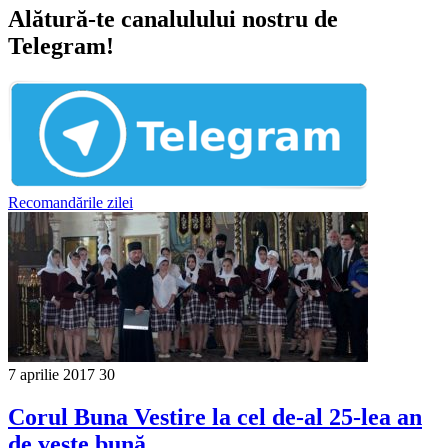
Alătură-te canalulului nostru de
Telegram!
Recomandările zilei
7 aprilie 2017
30
Corul Buna Vestire la cel de-al 25-lea an
de veste bună