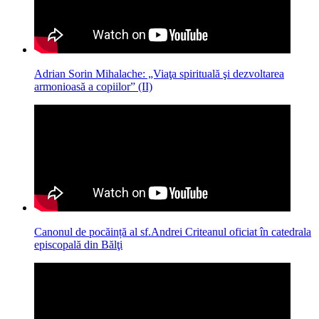
Adrian Sorin Mihalache: „Viaţa spirituală şi dezvoltarea
armonioasă a copiilor” (II)
Canonul de pocăință al sf.Andrei Criteanul oficiat în catedrala
episcopală din Bălţi