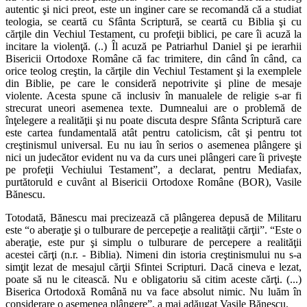
autentic şi nici preot, este un inginer care se recomandă că a studiat
teologia, se ceartă cu Sfânta Scriptură, se ceartă cu Biblia şi cu
cărţile din Vechiul Testament, cu profeţii biblici, pe care îi acuză la
incitare la violenţă. (..) Îl acuză pe Patriarhul Daniel şi pe ierarhii
Bisericii Ortodoxe Române că fac trimitere, din când în când, ca
orice teolog creştin, la cărţile din Vechiul Testament şi la exemplele
din Biblie, pe care le consideră nepotrivite şi pline de mesaje
violente. Acesta spune că inclusiv în manualele de religie s-ar fi
strecurat uneori asemenea texte. Dumnealui are o problemă de
înţelegere a realităţii şi nu poate discuta despre Sfânta Scriptură care
este cartea fundamentală atât pentru catolicism, cât şi pentru tot
creştinismul universal. Eu nu iau în serios o asemenea plângere şi
nici un judecător evident nu va da curs unei plângeri care îi priveşte
pe profeţii Vechiului Testament”, a declarat, pentru Mediafax,
purtătoruld e cuvânt al Bisericii Ortodoxe Române (BOR), Vasile
Bănescu.
Totodată, Bănescu mai precizează că plângerea depusă de Militaru
este “o aberaţie şi o tulburare de percepeţie a realităţii cărţii”. “Este o
aberaţie, este pur şi simplu o tulburare de percepere a realităţii
acestei cărţi (n.r. - Biblia). Nimeni din istoria creştinismului nu s-a
simţit lezat de mesajul cărţii Sfintei Scripturi. Dacă cineva e lezat,
poate să nu le citească. Nu e obligatoriu să citim aceste cărţi. (...)
Biserica Ortodoxă Română nu va face absolut nimic. Nu luăm în
considerare o asemenea plângere”, a mai adăugat Vasile Bănescu.