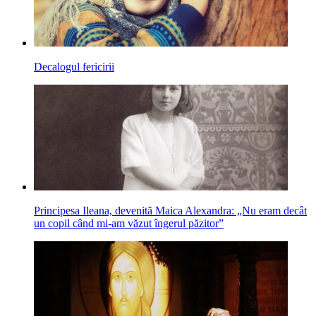
Decalogul fericirii
Principesa Ileana, devenită Maica Alexandra: „Nu eram decât
un copil când mi-am văzut îngerul păzitor”