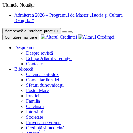
Ultimele Noutăți:
Admiterea 2026 – Programul de Master „Istoria și Cultura
Religiilor”
Adresează o întrebare preotului
Comutare navigare
Despre noi
Despre revistă
Echipa Altarul Credinței
Contacte
Bibliotecă
Calendar ortodox
Comentariile zilei
Sfaturi duhovnicești
Postul Mare
Predici
Familia
Catehism
Interviuri
Societate
Provocările vremii
Credință și medicină