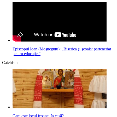
Episcopul Ioan (Moşneguţu): „Biserica şi şcoala: parteneriat
pentru educaţie.”
Catehism
Care este locul icoanei în casă?