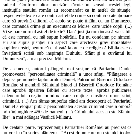
radical. Conform altor precizări făcute în sensul acestei legi,
instituţiile statului român au recomandat ca în astfel de situaţie,
respectivele texte care conţin astfel de crime să conţină o atenţionare
care să prevină cititorul că acolo se poate întâlni cu un Dumnezeu
care comandă crime şi un executant ca Moise, care ucide copii. (...)
Vi se pare normal astfel de texte? Dacă justiţia românească va stabili
că este normal, eu mă supun hotărârii. Eu nu condamn pe nimeni.
Eu am supus justiţiei un aspect care afectează grav moralitatea
copiilor noştri, pentru că ei învaţă la orele de religie că Biblia este o
învăţătură scrisă sub inspiraţia Duhului Sfânt şi e cuvântul lui
Dumnezeu”, a mai precizat Militaru.
De asemenea, autorul plângerii mai susţine că Patriarhul Daniel
promovează “personalitatea criminală” a unor sfinţi. “Plângerea e
depusă pe numele făptuitorului Daniel, Patriarhul Bisericii Ortodoxe
Române şi membrii Sfântului Sinod ai Bisericii Ortodoxe Române
care aprobă tipărirea Bibliei cu aceste texte, aprobă publicarea
calendarului creştin ortodox care conţine cinstirea unor sfinţi
criminali. (...) Am rămas stupefiat când am descoperit că Patriarhul
Daniel a elogiat public personalitatea acestui criminal care a omorât
prin înjunghiere 450 de oameni. (...) Criminalul acesta este Sfântul
Ilie”, a mai adăugat Vasilică Militaru.
De cealaltă parte, reprezentanţii Patriarhiei României au precizat că
nu vor lua în serios plângerea. “Acest domn care nu este nici teolog