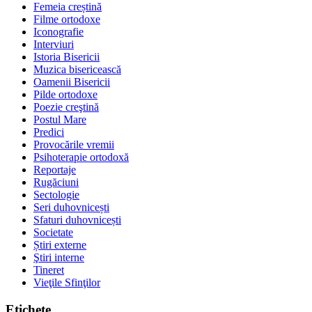
Femeia creștină
Filme ortodoxe
Iconografie
Interviuri
Istoria Bisericii
Muzica bisericească
Oamenii Bisericii
Pilde ortodoxe
Poezie creştină
Postul Mare
Predici
Provocările vremii
Psihoterapie ortodoxă
Reportaje
Rugăciuni
Sectologie
Seri duhovnicești
Sfaturi duhovnicești
Societate
Știri externe
Ştiri interne
Tineret
Vieţile Sfinţilor
Etichete