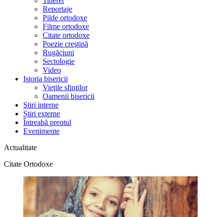
Tineret
Reportaje
Pilde ortodoxe
Filme ortodoxe
Citate ortodoxe
Poezie creştină
Rugăciuni
Sectologie
Video
Istoria bisericii
Vieţile sfinţilor
Oamenii bisericii
Ştiri interne
Știri externe
Întreabă preotul
Evenimente
Actualitate
Citate Ortodoxe