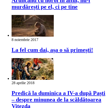
Aruncând cu noroi în altul, nu-l
murdărești pe el, ci pe tine
8 noiembrie 2017
La fel cum dai, așa o să primești!
28 aprilie 2018
Predică la duminica a IV-a după Paști
– despre minunea de la scăldătoarea
Vitezda