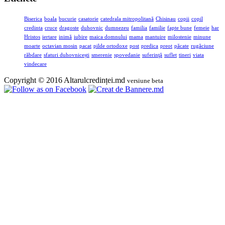
Biserica
boala
bucurie
casatorie
catedrala mitropolitană
Chisinau
copii
copil
credinta
cruce
dragoste
duhovnic
dumnezeu
familia
familie
fapte bune
femeie
har
Hristos
iertare
inimă
iubire
maica domnului
mama
mantuire
milostenie
minune
moarte
octavian mosin
pacat
pilde ortodoxe
post
predica
preot
păcate
rugăciune
răbdare
sfaturi duhovnicești
smerenie
spovedanie
suferinţă
suflet
tineri
viata
vindecare
Copyright © 2016 Altarulcredinței.md
versiune beta