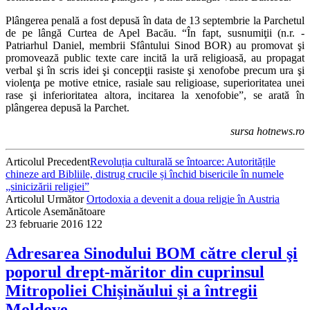
Plângerea penală a fost depusă în data de 13 septembrie la Parchetul
de pe lângă Curtea de Apel Bacău. “În fapt, susnumiţii (n.r. -
Patriarhul Daniel, membrii Sfântului Sinod BOR) au promovat şi
promovează public texte care incită la ură religioasă, au propagat
verbal şi în scris idei şi concepţii rasiste şi xenofobe precum ura şi
violenţa pe motive etnice, rasiale sau religioase, superioritatea unei
rase şi inferioritatea altora, incitarea la xenofobie”, se arată în
plângerea depusă la Parchet.
sursa hotnews.ro
Articolul Precedent
Revoluția culturală se întoarce: Autoritățile
chineze ard Bibliile, distrug crucile și închid bisericile în numele
„sinicizării religiei”
Articolul Următor
Ortodoxia a devenit a doua religie în Austria
Articole Asemănătoare
23 februarie 2016
122
Adresarea Sinodului BOM către clerul şi
poporul drept-măritor din cuprinsul
Mitropoliei Chişinăului şi a întregii
Moldove