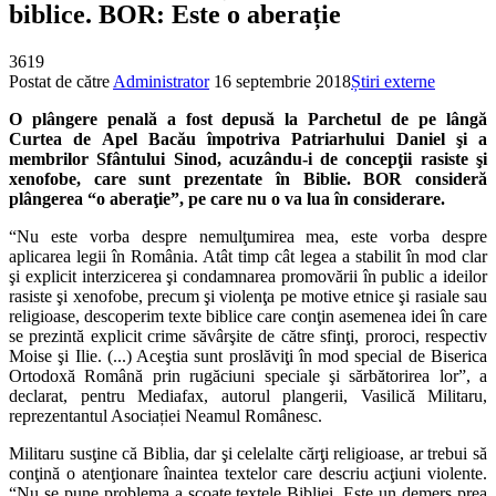
biblice. BOR: Este o aberație
3619
Postat de către
Administrator
16 septembrie 2018
Știri externe
O plângere penală a fost depusă la Parchetul de pe lângă
Curtea de Apel Bacău împotriva Patriarhului Daniel şi a
membrilor Sfântului Sinod, acuzându-i de concepţii rasiste şi
xenofobe, care sunt prezentate în Biblie. BOR consideră
plângerea “o aberaţie”, pe care nu o va lua în considerare.
“Nu este vorba despre nemulţumirea mea, este vorba despre
aplicarea legii în România. Atât timp cât legea a stabilit în mod clar
şi explicit interzicerea şi condamnarea promovării în public a ideilor
rasiste şi xenofobe, precum şi violenţa pe motive etnice şi rasiale sau
religioase, descoperim texte biblice care conţin asemenea idei în care
se prezintă explicit crime săvârşite de către sfinţi, proroci, respectiv
Moise şi Ilie. (...) Aceştia sunt proslăviţi în mod special de Biserica
Ortodoxă Română prin rugăciuni speciale şi sărbătorirea lor”, a
declarat, pentru Mediafax, autorul plangerii, Vasilică Militaru,
reprezentantul Asociației Neamul Românesc.
Militaru susţine că Biblia, dar şi celelalte cărţi religioase, ar trebui să
conţină o atenţionare înaintea textelor care descriu acţiuni violente.
“Nu se pune problema a scoate textele Bibliei. Este un demers prea