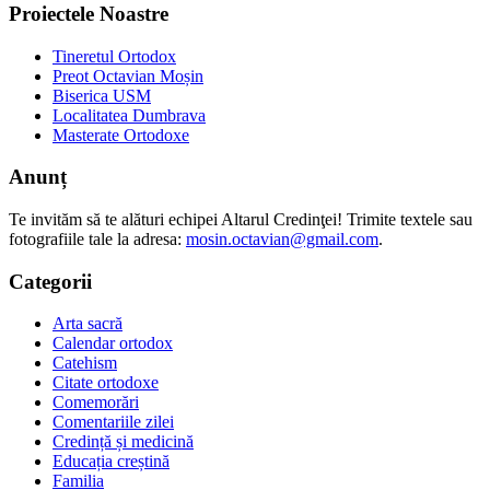
Proiectele Noastre
Tineretul Ortodox
Preot Octavian Moșin
Biserica USM
Localitatea Dumbrava
Masterate Ortodoxe
Anunț
Te invităm să te alături echipei Altarul Credinţei! Trimite textele sau
fotografiile tale la adresa:
mosin.octavian@gmail.com
.
Categorii
Arta sacră
Calendar ortodox
Catehism
Citate ortodoxe
Comemorări
Comentariile zilei
Credință și medicină
Educația creștină
Familia