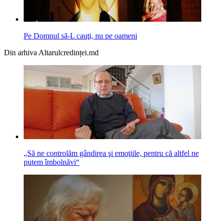
Pe Domnul să-L cauţi, nu pe oameni
Din arhiva Altarulcredinței.md
„Să ne controlăm gândirea şi emoţiile, pentru că altfel ne
putem îmbolnăvi“