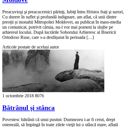
Preacuvioşi şi preacucernici părinţi, Iubiţi întru Hristos fraţi şi surori,
Cu durere în suflet şi profundă indignare, am aflat, că unii dintre
preoții și monahii Mitropoliei Moldovei, au publicat în mass-media
un comunicat, potrivit căruia, nu-l vor mai pomeni la slujbe pe
arhiereul locului. După lucrările Soborului Arhieresc al Bisericii
Ortodoxe Ruse, care s-a desfășurat în perioada […]
Articole postate de același autor
1 octombrie 2018
8076
Bătrânul şi stânca
Povestesc bătrânii că unui pustnic Dumnezeu i-ar fi cerut, drept
osteneală, să împingă în toate zilele vieţii lui o stâncă mare, aflată