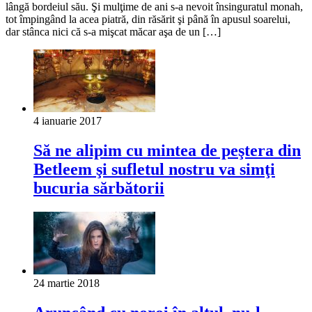
lângă bordeiul său. Şi mulţime de ani s-a nevoit însinguratul monah,
tot împingând la acea piatră, din răsărit şi până în apusul soarelui,
dar stânca nici că s-a mişcat măcar aşa de un […]
4 ianuarie 2017
Să ne alipim cu mintea de peştera din
Betleem şi sufletul nostru va simţi
bucuria sărbătorii
24 martie 2018