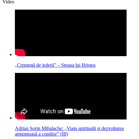
Video
„Crenguţă de iederă” – Steaua lui Hristos
Adrian Sorin Mihalache: „Viaţa spirituală şi dezvoltarea
armonioasă a copiilor” (III)