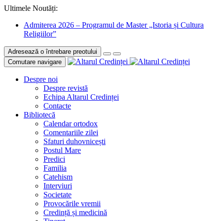
Ultimele Noutăți:
Admiterea 2026 – Programul de Master „Istoria și Cultura
Religiilor”
Adresează o întrebare preotului
Comutare navigare
Despre noi
Despre revistă
Echipa Altarul Credinței
Contacte
Bibliotecă
Calendar ortodox
Comentariile zilei
Sfaturi duhovnicești
Postul Mare
Predici
Familia
Catehism
Interviuri
Societate
Provocările vremii
Credință și medicină