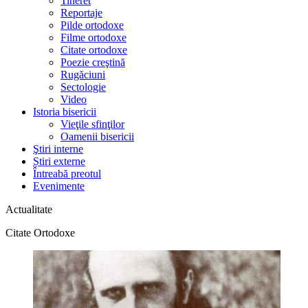
Tineret
Reportaje
Pilde ortodoxe
Filme ortodoxe
Citate ortodoxe
Poezie creştină
Rugăciuni
Sectologie
Video
Istoria bisericii
Vieţile sfinţilor
Oamenii bisericii
Ştiri interne
Știri externe
Întreabă preotul
Evenimente
Actualitate
Citate Ortodoxe