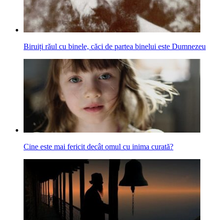
Biruiți răul cu binele, căci de partea binelui este Dumnezeu
Cine este mai fericit decât omul cu inima curată?