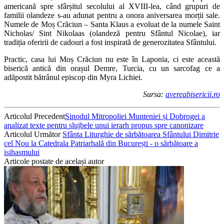
americană spre sfârșitul secolului al XVIII-lea, când grupuri de
familii olandeze s-au adunat pentru a onora aniversarea morții sale.
Numele de Moș Crăciun – Santa Klaus a evoluat de la numele Saint
Nicholas/ Sint Nikolaas (olandeză pentru Sfântul Nicolae), iar
tradiția oferirii de cadouri a fost inspirată de generozitatea Sfântului.
Practic, casa lui Moș Crăciun nu este în Laponia, ci este această
biserică antică din orașul Demre, Turcia, cu un sarcofag ce a
adăpostit bătrânul episcop din Myra Lichiei.
Sursa:
avereabisericii.ro
Articolul Precedent
Sinodul Mitropoliei Munteniei și Dobrogei a
analizat texte pentru slujbele unui ierarh propus spre canonizare
Articolul Următor
Sfânta Liturghie de sărbătoarea Sfântului Dimitrie
cel Nou la Catedrala Patriarhală din București - o sărbătoare a
isihasmului
Articole postate de același autor