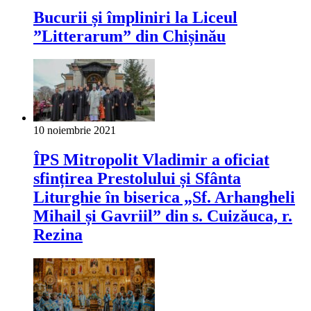
Bucurii și împliniri la Liceul
”Litterarum” din Chișinău
10 noiembrie 2021
ÎPS Mitropolit Vladimir a oficiat
sfințirea Prestolului și Sfânta
Liturghie în biserica „Sf. Arhangheli
Mihail și Gavriil” din s. Cuizăuca, r.
Rezina