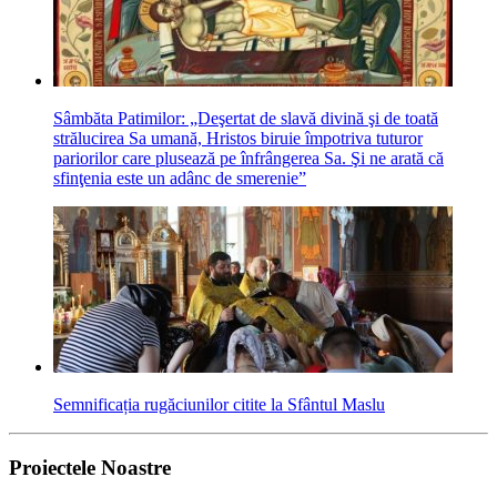
Sâmbăta Patimilor: „Deşertat de slavă divină şi de toată
strălucirea Sa umană, Hristos biruie împotriva tuturor
pariorilor care plusează pe înfrângerea Sa. Şi ne arată că
sfinţenia este un adânc de smerenie”
Semnificația rugăciunilor citite la Sfântul Maslu
Proiectele Noastre