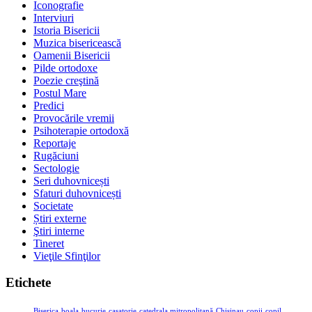
Iconografie
Interviuri
Istoria Bisericii
Muzica bisericească
Oamenii Bisericii
Pilde ortodoxe
Poezie creştină
Postul Mare
Predici
Provocările vremii
Psihoterapie ortodoxă
Reportaje
Rugăciuni
Sectologie
Seri duhovnicești
Sfaturi duhovnicești
Societate
Știri externe
Ştiri interne
Tineret
Vieţile Sfinţilor
Etichete
Biserica
boala
bucurie
casatorie
catedrala mitropolitană
Chisinau
copii
copil