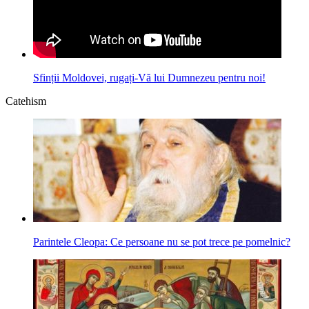
Sfinții Moldovei, rugați-Vă lui Dumnezeu pentru noi!
Catehism
Parintele Cleopa: Ce persoane nu se pot trece pe pomelnic?