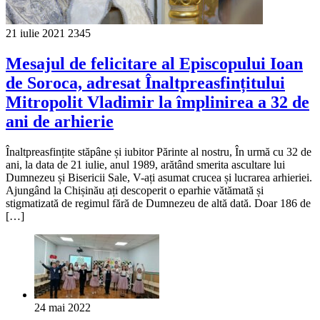
21 iulie 2021
2345
Mesajul de felicitare al Episcopului Ioan
de Soroca, adresat Înaltpreasfințitului
Mitropolit Vladimir la împlinirea a 32 de
ani de arhierie
Înaltpreasfințite stăpâne și iubitor Părinte al nostru, În urmă cu 32 de
ani, la data de 21 iulie, anul 1989, arătând smerita ascultare lui
Dumnezeu și Bisericii Sale, V-ați asumat crucea și lucrarea arhieriei.
Ajungând la Chișinău ați descoperit o eparhie vătămată și
stigmatizată de regimul fără de Dumnezeu de altă dată. Doar 186 de
[…]
24 mai 2022