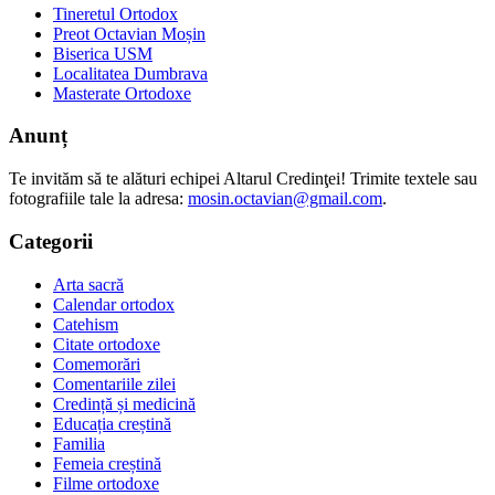
Tineretul Ortodox
Preot Octavian Moșin
Biserica USM
Localitatea Dumbrava
Masterate Ortodoxe
Anunț
Te invităm să te alături echipei Altarul Credinţei! Trimite textele sau
fotografiile tale la adresa:
mosin.octavian@gmail.com
.
Categorii
Arta sacră
Calendar ortodox
Catehism
Citate ortodoxe
Comemorări
Comentariile zilei
Credință și medicină
Educația creștină
Familia
Femeia creștină
Filme ortodoxe