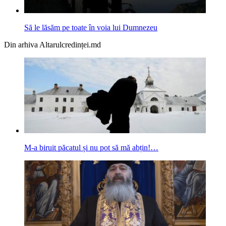
Să le lăsăm pe toate în voia lui Dumnezeu
Din arhiva Altarulcredinței.md
M-a biruit păcatul și nu pot să mă abțin!…