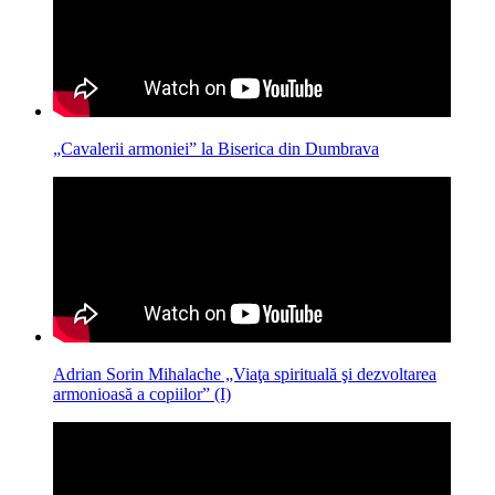
„Cavalerii armoniei” la Biserica din Dumbrava
Adrian Sorin Mihalache „Viaţa spirituală şi dezvoltarea
armonioasă a copiilor” (I)