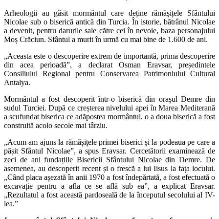
Arheologii au găsit mormântul care deține rămășițele Sfântului
Nicolae sub o biserică antică din Turcia. În istorie, bătrânul Nicolae
a devenit, pentru darurile sale către cei în nevoie, baza personajului
Moș Crăciun. Sfântul a murit în urmă cu mai bine de 1.600 de ani.
„Aceasta este o descoperire extrem de importantă, prima descoperire
din acea perioadă”, a declarat Osman Eravsar, președintele
Consiliului Regional pentru Conservarea Patrimoniului Cultural
Antalya.
Mormântul a fost descoperit într-o biserică din orașul Demre din
sudul Turciei. După ce creșterea nivelului apei în Marea Mediterană
a scufundat biserica ce adăpostea mormântul, o a doua biserică a fost
construită acolo secole mai târziu.
„Acum am ajuns la rămășițele primei biserici și la podeaua pe care a
pășit Sfântul Nicolae”, a spus Eravsar. Cercetătorii examinează de
zeci de ani fundațiile Bisericii Sfântului Nicolae din Demre. De
asemenea, au descoperit recent și o frescă a lui Iisus la fața locului.
„Când placa așezată în anii 1970 a fost îndepărtată, a fost efectuată o
excavație pentru a afla ce se află sub ea”, a explicat Eravsar.
„Rezultatul a fost această pardoseală de la începutul secolului al IV-
lea.”