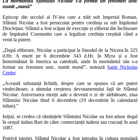
La mormântul Sfântului Nicolae s-a format un fenomen unic
numit „mană”
Episcop din secolul al IV-lea care a trăit sub Imperiul Roman,
Sfântul Nicolae a fost persecutat pentru credința sa sub împăratul
Dioclețian. Sfântul a fost scăpat de execuție și eliberat din închisoare
de împăratul Constantin care a legalizat credința creștină când a
venit la putere.
„După eliberare, Nicolae a participat la Sinodul de la Niceea în 325
d.Hr. A murit pe 6 decembrie 343 d.Hr. în Myra și a fost
înmormântat în biserica sa catedrală, unde în mormântul său s-a
format un fenomen unic, numit
mană
”, notează
Saint Nicholas
Center
.
„Această substanță lichidă, despre care se spunea că are puteri
vindecătoare, a stimulat creșterea devotamentului față de Sfântul
Nicolae. Aniversarea morții sale a devenit o zi de sărbătoare, ziua
Sfântului Nicolae fiind 6 decembrie (19 decembrie în calendarul
iulian).”
Inițial, se credea că rămășițele Sfântului Nicolae au fost aduse ilegal
în orașul italian Bari de către comercianții italieni sau cruciați în anul
1087.
Potrivit istoriei, Sfântul Nicolae a fost introdus în cultura populară