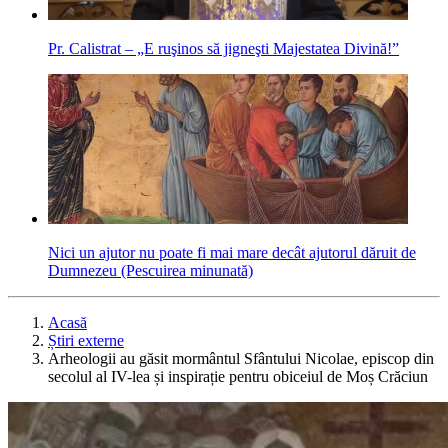
Pr. Calistrat – „E ruşinos să jigneşti Majestatea Divină!”
Nici un ajutor nu poate fi mai mare decât ajutorul dăruit de
Dumnezeu (Pescuirea minunată)
Acasă
Știri externe
Arheologii au găsit mormântul Sfântului Nicolae, episcop din
secolul al IV-lea și inspirație pentru obiceiul de Moș Crăciun