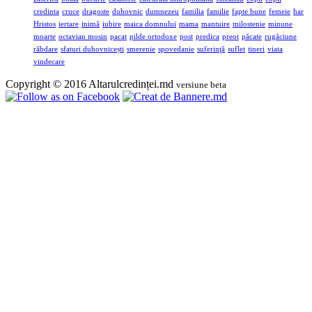
credinta
cruce
dragoste
duhovnic
dumnezeu
familia
familie
fapte bune
femeie
har
Hristos
iertare
inimă
iubire
maica domnului
mama
mantuire
milostenie
minune
moarte
octavian mosin
pacat
pilde ortodoxe
post
predica
preot
păcate
rugăciune
răbdare
sfaturi duhovnicești
smerenie
spovedanie
suferinţă
suflet
tineri
viata
vindecare
Copyright © 2016 Altarulcredinței.md
versiune beta