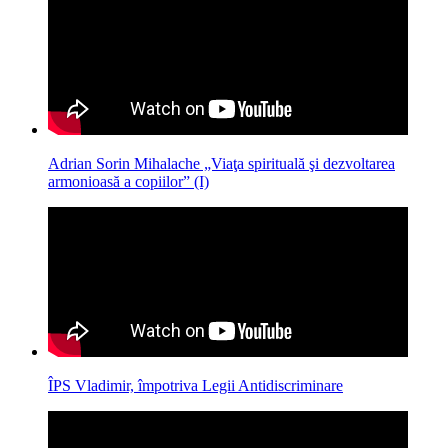
Adrian Sorin Mihalache „Viaţa spirituală şi dezvoltarea
armonioasă a copiilor” (I)
ÎPS Vladimir, împotriva Legii Antidiscriminare