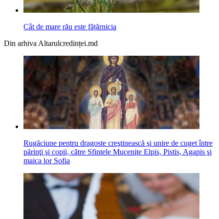
Cât de mare rău este fățărnicia
Din arhiva Altarulcredinței.md
Rugăciune pentru dragoste creştinească şi unire de cuget între
părinţi şi copii, către Sfintele Muceniţe Elpis, Pistis, Agapis şi
maica lor Sofia