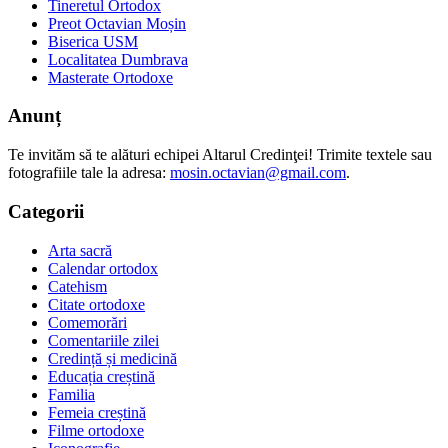
Tineretul Ortodox
Preot Octavian Moșin
Biserica USM
Localitatea Dumbrava
Masterate Ortodoxe
Anunț
Te invităm să te alături echipei Altarul Credinţei! Trimite textele sau
fotografiile tale la adresa:
mosin.octavian@gmail.com
.
Categorii
Arta sacră
Calendar ortodox
Catehism
Citate ortodoxe
Comemorări
Comentariile zilei
Credință și medicină
Educația creștină
Familia
Femeia creștină
Filme ortodoxe