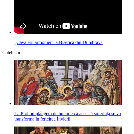
„Cavalerii armoniei” la Biserica din Dumbrava
Catehism
La Prohod plângem de bucurie că această suferinţă se va
transforma în fericirea Învierii