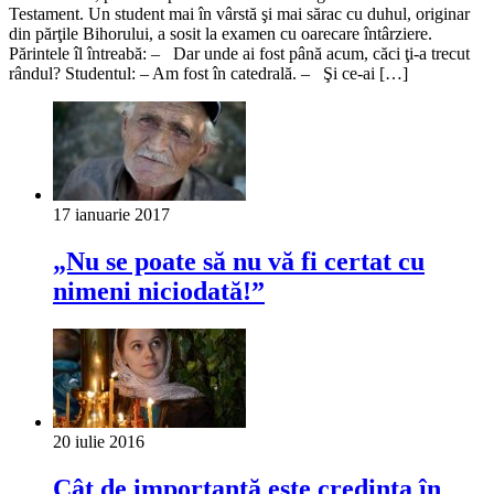
Testament. Un student mai în vârstă şi mai sărac cu duhul, originar
din părţile Bihorului, a sosit la examen cu oarecare întârziere.
Părintele îl întreabă: – Dar unde ai fost până acum, căci ţi-a trecut
rândul? Studentul: – Am fost în catedrală. – Şi ce-ai […]
17 ianuarie 2017
„Nu se poate să nu vă fi certat cu
nimeni niciodată!”
20 iulie 2016
Cât de importantă este credinţa în