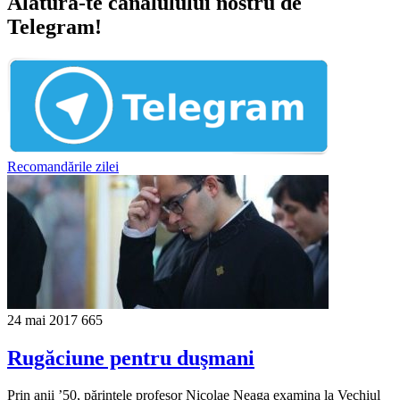
Alătură-te canalulului nostru de
Telegram!
Recomandările zilei
24 mai 2017
665
Rugăciune pentru duşmani
Prin anii ’50, părintele profesor Nicolae Neaga examina la Vechiul