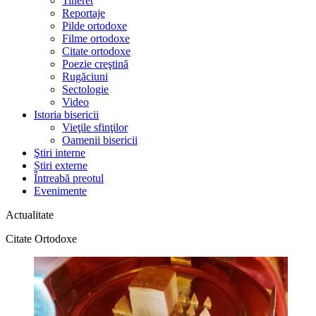
Tineret
Reportaje
Pilde ortodoxe
Filme ortodoxe
Citate ortodoxe
Poezie creştină
Rugăciuni
Sectologie
Video
Istoria bisericii
Vieţile sfinţilor
Oamenii bisericii
Ştiri interne
Știri externe
Întreabă preotul
Evenimente
Actualitate
Citate Ortodoxe