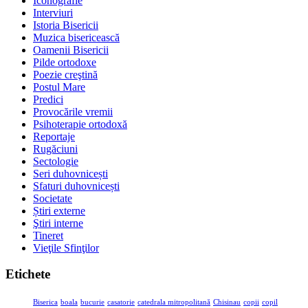
Iconografie
Interviuri
Istoria Bisericii
Muzica bisericească
Oamenii Bisericii
Pilde ortodoxe
Poezie creştină
Postul Mare
Predici
Provocările vremii
Psihoterapie ortodoxă
Reportaje
Rugăciuni
Sectologie
Seri duhovnicești
Sfaturi duhovnicești
Societate
Știri externe
Ştiri interne
Tineret
Vieţile Sfinţilor
Etichete
Biserica
boala
bucurie
casatorie
catedrala mitropolitană
Chisinau
copii
copil