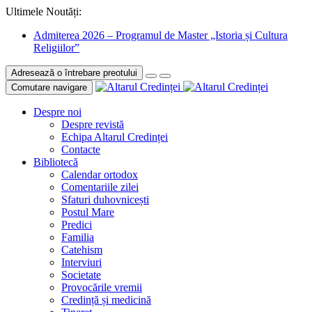
Ultimele Noutăți:
Admiterea 2026 – Programul de Master „Istoria și Cultura
Religiilor”
Adresează o întrebare preotului
Comutare navigare
Despre noi
Despre revistă
Echipa Altarul Credinței
Contacte
Bibliotecă
Calendar ortodox
Comentariile zilei
Sfaturi duhovnicești
Postul Mare
Predici
Familia
Catehism
Interviuri
Societate
Provocările vremii
Credință și medicină