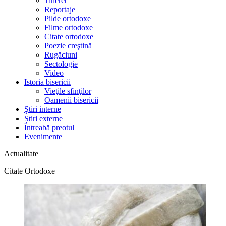
Tineret
Reportaje
Pilde ortodoxe
Filme ortodoxe
Citate ortodoxe
Poezie creştină
Rugăciuni
Sectologie
Video
Istoria bisericii
Vieţile sfinţilor
Oamenii bisericii
Ştiri interne
Știri externe
Întreabă preotul
Evenimente
Actualitate
Citate Ortodoxe