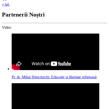
« iul.
Partenerii Noștri
Video
Pr. dr. Mihai Himcinschi: Educaţie şi libertate religioasă