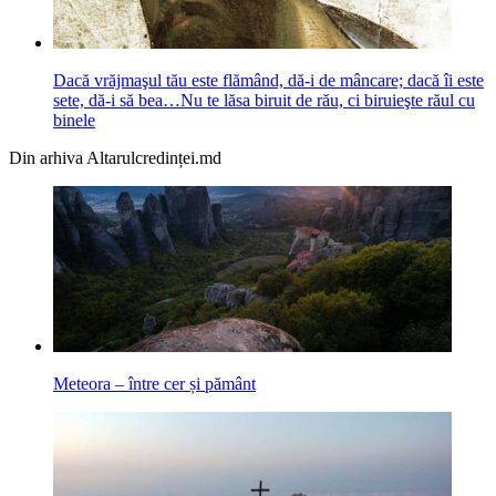
Dacă vrăjmaşul tău este flămând, dă-i de mâncare; dacă îi este
sete, dă-i să bea…Nu te lăsa biruit de rău, ci biruieşte răul cu
binele
Din arhiva Altarulcredinței.md
Meteora – între cer și pământ