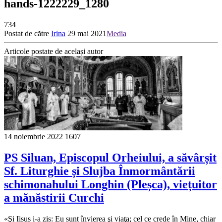
hands-1222229_1280
734
Postat de către
Irina
29 mai 2021
Media
Articole postate de același autor
14 noiembrie 2022
1607
PS Siluan, Episcopul Orheiului, a săvârșit
Sf. Liturghie și Slujba Înmormântării
schimonahului Longhin (Pleșca), viețuitor
a mănăstirii Curchi
«Şi Iisus i-a zis: Eu sunt învierea şi viaţa; cel ce crede în Mine, chiar