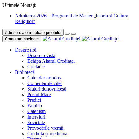
Ultimele Noutăți:
Admiterea 2026 – Programul de Master „Istoria și Cultura
Religiilor”
Adresează o întrebare preotului
Comutare navigare
Despre noi
Despre revistă
Echipa Altarul Credinței
Contacte
Bibliotecă
Calendar ortodox
Comentariile zilei
Sfaturi duhovnicești
Postul Mare
Predici
Familia
Catehism
Interviuri
Societate
Provocările vremii
Credință și medicină