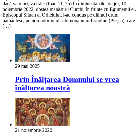
dacă va muri, va trăi» (Ioan 11, 25) În dimineața zilei de joi, 10
noiembrie 2022, obștea mănăstirii Curchi, în frunte cu Egumenul ei,
Episcopul Siluan al Orheiului, l-au condus pe ultimul drum
pământesc, pe nou-adormitul schimonahului Longhin (Pleșca), care
[…]
29 mai 2025
Prin Înălțarea Domnului se vrea
înălțarea noastră
21 noiembrie 2020