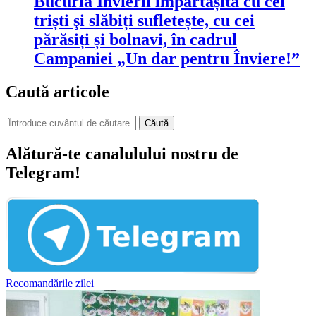
Bucuria Învierii împărtășită cu cei
triști şi slăbiți sufletește, cu cei
părăsiți și bolnavi, în cadrul
Campaniei „Un dar pentru Înviere!”
Caută articole
Căută
Alătură-te canalulului nostru de
Telegram!
Recomandările zilei