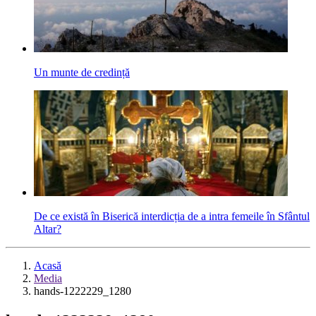
Un munte de credință
De ce există în Biserică interdicția de a intra femeile în Sfântul
Altar?
Acasă
Media
hands-1222229_1280