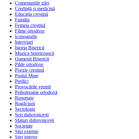
Comentariile zilei
Credință și medicină
Educația creștină
Familia
Femeia creștină
Filme ortodoxe
Iconografie
Interviuri
Istoria Bisericii
Muzica bisericească
Oamenii Bisericii
Pilde ortodoxe
Poezie creştină
Postul Mare
Predici
Provocările vremii
Psihoterapie ortodoxă
Reportaje
Rugăciuni
Sectologie
Seri duhovnicești
Sfaturi duhovnicești
Societate
Știri externe
Ştiri interne