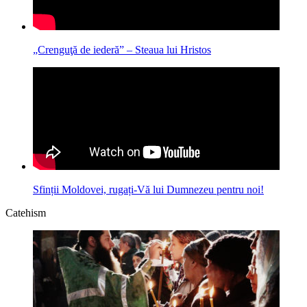
„Crenguţă de iederă” – Steaua lui Hristos
Sfinții Moldovei, rugați-Vă lui Dumnezeu pentru noi!
Catehism