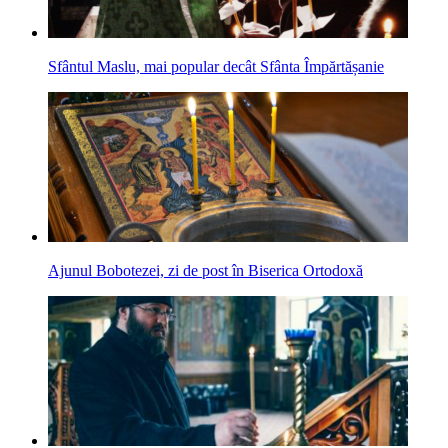
Sfântul Maslu, mai popular decât Sfânta Împărtășanie
Ajunul Bobotezei, zi de post în Biserica Ortodoxă