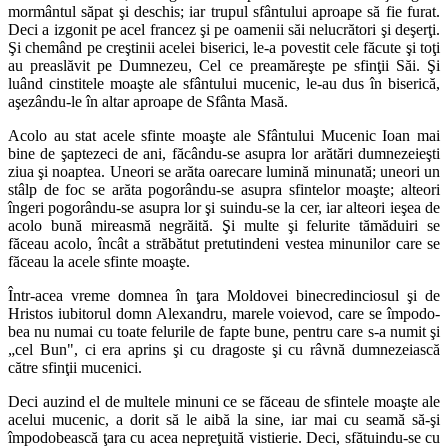
mormântul săpat şi deschis; iar trupul sfântului aproape să fie furat.
Deci a izgonit pe acel francez şi pe oamenii săi nelucrători şi deşerţi.
Şi chemând pe creştinii acelei biserici, le-a povestit cele făcute şi toţi
au preaslăvit pe Dumnezeu, Cel ce preamăreşte pe sfinţii Săi. Şi
luând cinstitele moaşte ale sfântului mucenic, le-au dus în biserică,
aşezându-le în altar aproape de Sfânta Masă.
Acolo au stat acele sfinte moaşte ale Sfântului Mucenic Ioan mai
bine de şaptezeci de ani, făcându-se asupra lor arătări dumne­zeieşti
ziua şi noaptea. Uneori se arăta oarecare lumină minunată; uneori un
stâlp de foc se arăta pogorându-se asupra sfintelor moaşte; alteori
îngeri pogorându-se asupra lor şi suindu-se la cer, iar alteori ieşea de
acolo bună mireasmă negrăită. Şi multe şi felurite tămăduiri se
făceau acolo, încât a străbătut pretutindeni vestea minunilor care se
făceau la acele sfinte moaşte.
Într-acea vreme domnea în ţara Moldovei binecredinciosul şi de
Hristos iubitorul domn Alexandru, marele voievod, care se împodo­
bea nu numai cu toate felurile de fapte bune, pentru care s-a numit şi
„cel Bun", ci era aprins şi cu dragoste şi cu râvnă dumnezeiască
către sfinţii mucenici.
Deci auzind el de multele minuni ce se făceau de sfintele moaşte ale
acelui mucenic, a dorit să le aibă la sine, iar mai cu seamă să-şi
împodobească ţara cu acea nepreţuită vistierie. Deci, sfătuindu-se cu