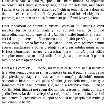
l păzească până a doua zi, spre o mai mare muncă. Şi neputând
mucenicul lui Hristos să meargă singur de cumplitele răni, muncitorii
l-au târât ca pe un mort şi astfel l-au închis în temniţă. Iar a doua zi,
tiranul acela cu chipul de fiară, şezând la locul lui cel obişnuit de
judecată, a poruncit să aducă înaintea lui pe Sfântul Mucenic Ioan.
Deci răbdătorul de chinuri şi viteazul ostaş al lui Hristos a venit
înaintea lui cu faţa luminată şi cu sufletul vesel. Şi privind
răucredinciosul cadiu spre el şi văzându-l astfel luminat şi vesel -
căci darul şi puterea lui Dumnezeu care a întărit pe sfinţii mucenici
cei de demult, aceea întărea şi pe Sfântul Ioan, care pătimea pentru
aceeaşi mărturisire a bunei credinţe şi a preasfântului nume al lui
Hristos Dumnezeul nostru -, s-a mirat foarte mult că, după atâtea
cumplite munci, se mai află suflet în el şi, ca şi cum n-ar fi pătimit
nimic, se arată aşa de vesel.
Deci a zis către el: „O, Ioane, nu vezi în ce fel de ruşine şi necinste
te-a adus neînduplecarea şi nesupunerea ta, încât puţin a lipsit de nu
ţi-ai pierdut şi viaţa, care este atât de scumpă şi de iubită tuturor
oamenilor. Însă de te vei pleca sfatului şi socotelii mele, este gata
însănătoşirea ta, căci în puţine zile, rănile şi zdrobirile trupului tău se
vor tămădui; fiindcă noi avem doctori foarte iscusiţi, veniţi din India
şi din Persia. Iar de nu voieşti să asculţi de sfatul meu, ci încă vrei să
mai petreci în creştinătatea ta, apoi să ştii că te aşteaptă mai multe şi
mai cumplite bătăi".