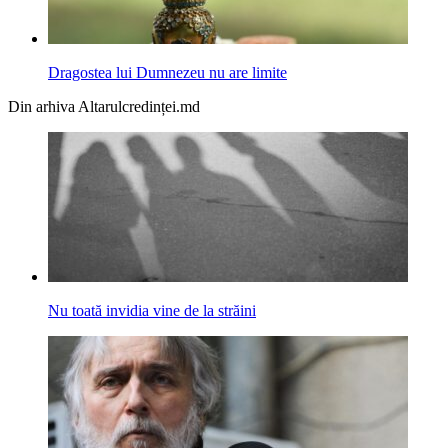
Dragostea lui Dumnezeu nu are limite
Din arhiva Altarulcredinței.md
Nu toată invidia vine de la străini