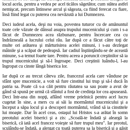
locul acela, pentru a vedea pe acel ticălos săgetător, cum stătea astfel
nemişcat, precum întinsese arcul şi săgeata, ca fiind fere­cat cu fiare,
însă fiind legat cu puterea cea nevăzută a lui Dumnezeu.
Deci iudeul acela, deşi nu voia, povestea tuturor cu de amănuntul
toate cele văzute de dânsul asupra trupului mucenicului şi cum i s-a
făcut de Dumnezeu acea răzbunare, pentru încercare cea cu
îndrăzneală a lucrului celui rău. Iar după ce a făcut către toţi de
multe ori arătarea şi mărturisirea acelei minuni, i s-au dezlegat
mâinile şi a scăpat de pedeapsă. Iar cadiul înştiinţându-se de această
minune, s-a temut foarte tare. Pentru aceea a poruncit creştinilor să ia
trupul mucenicului şi să-l îngroape. Deci creştinii luându-l, l-au
îngropat cu cinste lângă biserica lor.
Iar după ce au trecut câteva zile, francezul acela care vânduse pe
sfânt spre mucenicie, a voit să fure cinstitul lui trup şi să-l ducă în
patria sa. Poate că s-a căit pentru răutatea sa sau poate a avut de
gând să spună pe urmă că sfântul a fost de credinţa lor cea apuseană.
Deci într-una din nopţi, aflând vreme prielnică pentru acel lucru
cugetat în sine, a mers cu ai săi la mormântul mucenicului şi a
început a săpa locul şi a descoperi mormântul, vrând să ia cinstitele
lui moaşte. Dar în acel ceas, ostaşul lui Hristos s-a arătat în somn
preotului acelei biserici şi a zis: „Scoală-te îndată şi aleargă la
biserică, că iată acel francez voieşte să fure trupul meu". Iar preotul,
sculându-se îndată, a alergat cu toată puterea sa la biserică şi a găsit