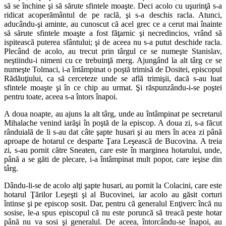
să se închine şi să sărute sfintele moaşte. Deci acolo cu uşurinţă s-a
ridicat acoperământul de pe raclă, şi s-a deschis racla. Atunci,
aducându-şi aminte, au cunoscut că acel grec ce a cerut mai înainte
să sărute sfintele moaşte a fost făţarnic şi necredincios, vrând să
ispitească puterea sfântului; şi de aceea nu s-a putut deschide racla.
Plecând de acolo, au trecut prin târgul ce se numeşte Stanislav,
neştiindu-i nimeni cu ce trebuinţă merg. Ajungând la alt târg ce se
numeşte Tolmaci, i-a întâmpinat o poştă trimisă de Dositei, episcopul
Rădăuţiului, ca să cerceteze unde se află trimişii, dacă s-au luat
sfintele moaşte şi în ce chip au urmat. Şi răspunzându-i-se poştei
pentru toate, aceea s-a întors înapoi.
A doua noapte, au ajuns la alt târg, unde au întâmpinat pe secretarul
Mihalache venind iarăşi în poştă de la episcop. A doua zi, s-a făcut
rânduială de li s-au dat câte şapte husari şi au mers în acea zi până
aproape de hotarul ce desparte Ţara Leşească de Bucovina. A treia
zi, s-au pornit către Sneaten, care este în marginea hotarului, unde,
până a se găti de plecare, i-a întâmpinat mult popor, care ieşise din
târg.
Dându-li-se de acolo alţi şapte husari, au pornit la Colacini, care este
hotarul Ţărilor Leşeşti şi al Bucovinei, iar acolo au găsit corturi
întinse şi pe episcop sosit. Dar, pentru că generalul Enţiverc încă nu
sosise, le-a spus episcopul că nu este poruncă să treacă peste hotar
până nu va sosi şi generalul. De aceea, întorcându-se înapoi, au