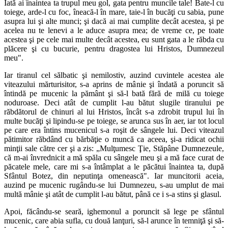
Iată ai înaintea ta trupul meu gol, gata pentru muncile tale! Bate-l cu
toiege, arde-l cu foc, îneacă-l în mare, taie-l în bucăţi cu sabia, pune
asupra lui şi alte munci; şi dacă ai mai cumplite decât acestea, şi pe
acelea nu te lenevi a le aduce asupra mea; de vreme ce, pe toate
acestea şi pe cele mai multe decât acestea, eu sunt gata a le răbda cu
plăcere şi cu bucurie, pentru dragostea lui Hristos, Dumnezeul
meu".
Iar tiranul cel sălbatic şi nemilostiv, auzind cuvintele acestea ale
viteazului mărturisitor, s-a aprins de mânie şi îndată a poruncit să
întindă pe mucenic la pământ şi să-l bată fără de milă cu toiege
noduroase. Deci atât de cumplit l-au bătut slugile tiranului pe
răbdătorul de chinuri al lui Hristos, încât s-a zdrobit trupul lui în
multe bucăţi şi lipindu-se pe toiege, se arunca sus în aer, iar tot locul
pe care era întins mucenicul s-a roşit de sângele lui. Deci viteazul
pătimitor răbdând cu bărbăţie o muncă ca aceea, şi-a ridicat ochii
minţii sale către cer şi a zis: „Mulţumesc Ţie, Stăpâne Dumnezeule,
că m-ai învrednicit a mă spăla cu sângele meu şi a mă face curat de
păcatele mele, care mi s-a întâmplat a le păcătui înaintea ta, după
Sfântul Botez, din neputinţa omenească". Iar muncitorii aceia,
auzind pe mucenic rugându-se lui Dumnezeu, s-au umplut de mai
multă mânie şi atât de cumplit l-au bătut, până ce i s-a stins şi glasul.
Apoi, făcându-se seară, ighemonul a poruncit să lege pe sfântul
mucenic, care abia sufla, cu două lanţuri, să-l arunce în temniţă şi să-