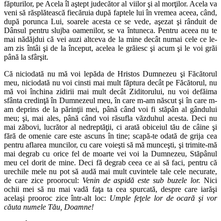
făpturilor, pe Acela îl aştept judecător al viilor şi al morţilor. Acela va
veni să răsplătească fiecăruia după faptele lui în vremea aceea, când,
după porunca Lui, soarele acesta ce se vede, aşezat şi rânduit de
Dânsul pentru slujba oamenilor, se va întuneca. Pentru aceea nu te
mai nădăjdui că vei auzi altceva de la mine decât numai cele ce le-
am zis întâi şi de la început, acelea le grăiesc şi acum şi le voi grăi
până la sfârşit.
Că niciodată nu mă voi lepăda de Hristos Dumnezeu şi Făcătorul
meu, niciodată nu voi cinsti mai mult făptura decât pe Făcătorul, nu
mă voi închina zidirii mai mult decât Ziditorului, nu voi defăima
sfânta credinţă în Dumnezeul meu, în care m-am născut şi în care m-
am deprins de la părinţii mei, până când voi fi stăpân al gândului
meu; şi, mai ales, până când voi răsufla văzduhul acesta. Deci nu
mai zăbovi, lucrător al nedreptăţii, ci arată obiceiul tău de câine şi
fără de omenie care este ascuns în tine; scapă-te odată de grija cea
pentru aflarea muncilor, cu care voieşti să mă munceşti, şi trimite-mă
mai degrab cu orice fel de moarte vei voi la Dumnezeu, Stăpânul
meu cel dorit de mine. Deci fă degrab ceea ce ai să faci, pentru că
urechile mele nu pot să audă mai mult cuvintele tale cele necurate,
de care zice proorocul:
Venin de aspidă este sub buzele lor.
Nici
ochii mei să nu mai vadă faţa ta cea spurcată, despre care iarăşi
acelaşi prooroc zice într-alt loc:
Umple feţele lor de ocară şi vor
căuta numele Tău, Doamne!