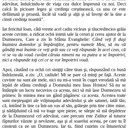
adevărat, îndulcindu-te de viaţa cea dulce împreună cu noi. Deci
calcă în picioare legea şi credinţa creştinească, ca una ce este
defăimată şi proastă, încât să vadă şi alţii şi să înveţe de la tine a
cinsti credinţa noastră".
Iar fericitul Ioan, câtă vreme acel cadiu viclean şi răucredincios grăia
aceste cuvinte, a ridicat ochii inimii sale la ceruri şi cerea ajutor de la
Dumnezeu, Care a zis în Sfânta Evanghelie:
Când veţi fi duşi
înaintea domnilor şi împăraţilor, pentru numele Meu, să nu vă
gândiţi mai înainte ce veţi grăi sau ce veţi răspunde în acel ceas, că
vi se va da vouă cuvânt căruia nimeni nu va putea a se împotrivi,
nici a răspunde toţi cei ce se vor împotrivi vouă.
Apoi, căutând cu ochii cei simţiţi către tiran şi, răspunzând cu bună
îndrăzneală, a zis: „O, cadiule! Mi se pare că minţi pe faţă. Aceste
cuvinte nu sunt ale mele, nici nu mi-a venit în cuget vreodată să mă
lepăd de sfânta credinţă a Domnului meu Iisus Hristos! Să nu se
întâmple un lucru necuvios ca acesta, nici să mă lase Dumnezeu să
primesc în mintea mea un gând păgânesc ca acesta. Acestea toate
sunt meşteşugiri ale vrăjmaşului adevărului şi ale satanei, tatăl tău;
că, intrând în tine ca într-un vas al său, grăieşte prin tine către mine,
şi nădăjduind că mă va trage spre pieire, se sileşte să mă depărteze
de la Dumnezeul cel adevărat, care precum este Ziditor al tuturor
făptu­rilor văzute şi nevăzute, aşa şi al soarelui acesta, pe care tu îl
cinsteşti ca pe un Dumnezeu. Iar tu, fiind cuprins cu întunericul