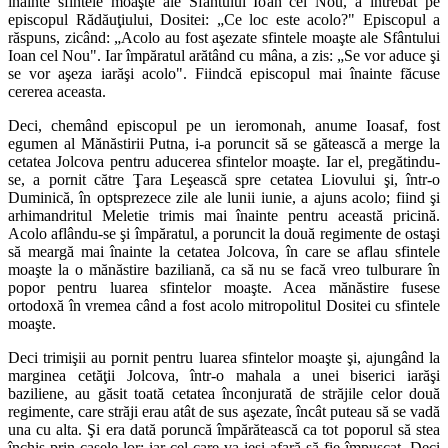
înainte sfintele moaşte ale Sfântului Ioan cel Nou, a întrebat pe
episcopul Rădăuţiului, Dositei: „Ce loc este acolo?" Episcopul a
răspuns, zicând: „Acolo au fost aşezate sfintele moaşte ale Sfântului
Ioan cel Nou". Iar împăratul arătând cu mâna, a zis: „Se vor aduce şi
se vor aşeza iarăşi acolo". Fiindcă episcopul mai înainte făcuse
cererea aceasta.
Deci, chemând episcopul pe un ieromonah, anume Ioasaf, fost
egumen al Mănăstirii Putna, i-a poruncit să se gătească a merge la
cetatea Jolcova pentru aducerea sfintelor moaşte. Iar el, pregătindu-
se, a pornit către Ţara Leşească spre cetatea Liovului şi, într-o
Duminică, în optsprezece zile ale lunii iunie, a ajuns acolo; fiind şi
arhimandritul Meletie trimis mai înainte pentru această pricină.
Acolo aflându-se şi împăratul, a poruncit la două regimente de ostaşi
să meargă mai înainte la cetatea Jolcova, în care se aflau sfintele
moaşte la o mănăstire baziliană, ca să nu se facă vreo tulburare în
popor pentru luarea sfintelor moaşte. Acea mănăstire fusese
ortodoxă în vremea când a fost acolo mitropolitul Dositei cu sfintele
moaşte.
Deci trimişii au pornit pentru luarea sfintelor moaşte şi, ajungând la
marginea cetăţii Jolcova, într-o mahala a unei biserici iarăşi
baziliene, au găsit toată cetatea înconjurată de străjile celor două
regimente, care străji erau atât de sus aşezate, încât puteau să se vadă
una cu alta. Şi era dată poruncă împărătească ca tot poporul să stea
închis prin casele lor; iar cel care va ieşi afară să fie împuşcat. Deci