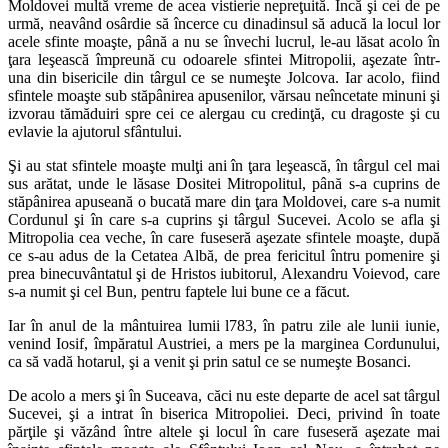
Moldovei multă vreme de acea vistierie nepreţuită. Încă şi cei de pe
urmă, neavând osârdie să încerce cu dinadinsul să aducă la locul lor
acele sfinte moaşte, până a nu se învechi lucrul, le-au lăsat acolo în
ţara leşească împreună cu odoarele sfintei Mitropolii, aşezate într-
una din bisericile din târgul ce se numeşte Jolcova. Iar acolo, fiind
sfintele moaşte sub stăpânirea apusenilor, vărsau neîncetate minuni şi
izvorau tămăduiri spre cei ce alergau cu credinţă, cu dragoste şi cu
evlavie la ajutorul sfântului.
Şi au stat sfintele moaşte mulţi ani în ţara leşească, în târgul cel mai
sus arătat, unde le lăsase Dositei Mitropolitul, până s-a cuprins de
stăpânirea apuseană o bucată mare din ţara Moldovei, care s-a numit
Cordunul şi în care s-a cuprins şi târgul Sucevei. Acolo se afla şi
Mitropolia cea veche, în care fuseseră aşezate sfintele moaşte, după
ce s-au adus de la Cetatea Albă, de prea fericitul întru pomenire şi
prea binecuvântatul şi de Hristos iubitorul, Alexandru Voievod, care
s-a numit şi cel Bun, pentru faptele lui bune ce a făcut.
Iar în anul de la mântuirea lumii l783, în patru zile ale lunii iunie,
venind Iosif, împăratul Austriei, a mers pe la marginea Cordunului,
ca să vadă hotarul, şi a venit şi prin satul ce se numeşte Bosanci.
De acolo a mers şi în Suceava, căci nu este departe de acel sat târgul
Sucevei, şi a intrat în biserica Mitropoliei. Deci, privind în toate
părţile şi văzând între altele şi locul în care fuseseră aşezate mai