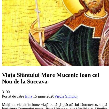
Viaţa Sfântului Mare Mucenic Ioan cel
Nou de la Suceava
3190
Postat de către
Irina
15 iunie 2020
Vieţile Sfinţilor
Mulţi au vieţuit în lume viaţă bună şi plăcută lui Dumnezeu, după
învăţătura Domnului nostru Iisus Hristos şi după învăţătura Sfinţilor