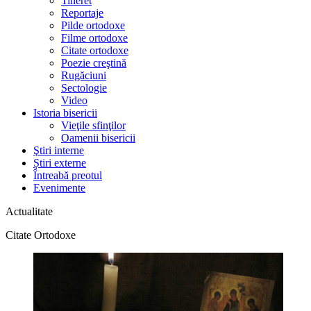
Tineret
Reportaje
Pilde ortodoxe
Filme ortodoxe
Citate ortodoxe
Poezie creştină
Rugăciuni
Sectologie
Video
Istoria bisericii
Vieţile sfinţilor
Oamenii bisericii
Ştiri interne
Știri externe
Întreabă preotul
Evenimente
Actualitate
Citate Ortodoxe