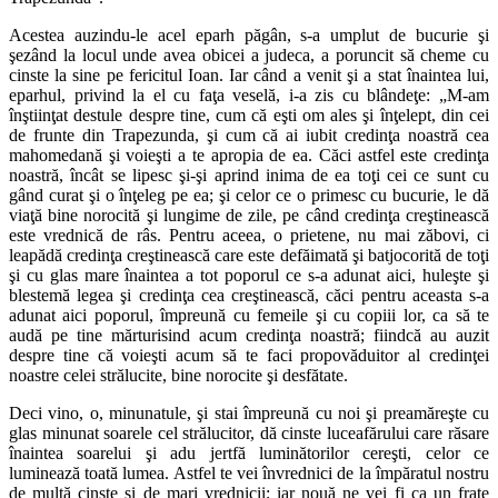
Acestea auzindu-le acel eparh păgân, s-a umplut de bucurie şi
şezând la locul unde avea obicei a judeca, a poruncit să cheme cu
cinste la sine pe fericitul Ioan. Iar când a venit şi a stat înaintea lui,
eparhul, privind la el cu faţa veselă, i-a zis cu blândeţe: „M-am
înştiinţat destule despre tine, cum că eşti om ales şi înţelept, din cei
de frunte din Trapezunda, şi cum că ai iubit credinţa noastră cea
mahomedană şi voieşti a te apropia de ea. Căci astfel este credinţa
noastră, încât se lipesc şi-şi aprind inima de ea toţi cei ce sunt cu
gând curat şi o înţeleg pe ea; şi celor ce o primesc cu bucurie, le dă
viaţă bine norocită şi lungime de zile, pe când credinţa creştinească
este vrednică de râs. Pentru aceea, o prietene, nu mai zăbovi, ci
leapădă credinţa creştinească care este defăimată şi batjocorită de toţi
şi cu glas mare înaintea a tot poporul ce s-a adunat aici, huleşte şi
blestemă legea şi credinţa cea creştinească, căci pentru aceasta s-a
adunat aici poporul, împreună cu femeile şi cu copiii lor, ca să te
audă pe tine mărturisind acum credinţa noastră; fiindcă au auzit
despre tine că voieşti acum să te faci propovăduitor al credinţei
noastre celei strălucite, bine norocite şi desfătate.
Deci vino, o, minunatule, şi stai împreună cu noi şi preamăreşte cu
glas minunat soarele cel strălucitor, dă cinste luceafărului care răsare
înaintea soarelui şi adu jertfă luminătorilor cereşti, celor ce
luminează toată lumea. Astfel te vei învrednici de la împăratul nostru
de multă cinste şi de mari vrednicii; iar nouă ne vei fi ca un frate