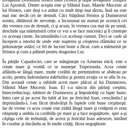
Lui Apostoli. Dintre aceştia este şi Sfântul Ioan, Marele Mucenic al
lui Hristos, care deşi s-a arătat cu mult timp mai târziu, însă nu este
mai mic decât cei de demult. Căci Stăpânul Hristos şi Dumnezeul
nostru, dătătorul de nevoinţe, a încununat nu numai pe ucenicii cei
din vremea cea de demult, ci şi acum, în vremea cea mai de pe urmă,
deschide uşa mărturisirii celor ce vor a se face mucenici şi îi cinsteşte
cu aceeaşi cinste, încununându-i cu aceleaşi cununi. Deci se cade să
începem a istorisi de unde este naşterea şi creşterea sfântului ce se
prăznuieşte astăzi, ce fel de lucruri bune a făcut, cum a mărturisit pe
Hristos şi cum a pătimit pentru dragostea Lui.
În părţile Capadociei, care se mărgineşte cu Armenia mică, este o
cetate mare şi vestită ce se numeşte Trapezunda. Acea cetate
aflându-se lângă mare, multe corăbii de pretutindeni se abăteau pe
acolo, pentru îndestularea mărfurilor şi pentru avuţia ce se afla în ea.
Din această cetate a odrăslit acest mare plăcut al lui Dumnezeu,
Sfântul Mare Mucenic Ioan. El s-a născut din părinţi creştini,
binecredincioşi, iubitori de Dumnezeu şi împodobiţi cu fapte bune;
întru care şi pe acest fiu iubit al lor, pe fericitul Ioan, crescându-l şi
deprinzându-l, l-au făcut desăvârşit în faptele cele bune creştineşti.
Iar de vreme ce acea cetate este zidită lângă mare şi cetăţenii ei erau
obişnuiţi a umbla cu corăbiile pe mare şi a face neguţătorie, spre a-şi
câştiga cele de trebuinţă, de aceea şi fericitul Ioan adeseori, intrând
în corabie şi ducându-se în multe cetăţi, făcea neguţătorie.