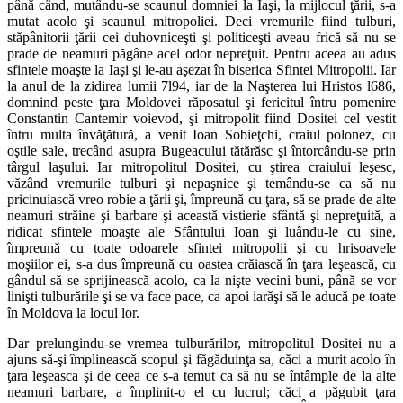
până când, mutându-se scaunul domniei la Iaşi, la mijlocul ţării, s-a
mutat acolo şi scaunul mitropoliei. Deci vremurile fiind tulburi,
stăpânitorii ţării cei duhovniceşti şi politiceşti aveau frică să nu se
prade de neamuri păgâne acel odor nepreţuit. Pentru aceea au adus
sfintele moaşte la Iaşi şi le-au aşezat în biserica Sfintei Mitropolii. Iar
la anul de la zidirea lumii 7l94, iar de la Naşterea lui Hristos l686,
domnind peste ţara Moldovei răposatul şi fericitul întru pomenire
Constantin Cantemir voievod, şi mitropolit fiind Dositei cel vestit
întru multa învăţătură, a venit Ioan Sobieţchi, craiul polonez, cu
oştile sale, trecând asupra Bugeacului tătărăsc şi întorcându-se prin
târgul laşului. Iar mitropolitul Dositei, cu ştirea craiului leşesc,
văzând vremurile tulburi şi nepaşnice şi temându-se ca să nu
pricinuiască vreo robie a ţării şi, împreună cu ţara, să se prade de alte
neamuri străine şi barbare şi această vistierie sfântă şi nepreţuită, a
ridicat sfintele moaşte ale Sfântului Ioan şi luându-le cu sine,
împreună cu toate odoarele sfintei mitropolii şi cu hrisoavele
moşiilor ei, s-a dus împreună cu oastea crăiască în ţara leşească, cu
gândul să se sprijinească acolo, ca la nişte vecini buni, până se vor
linişti tulburările şi se va face pace, ca apoi iarăşi să le aducă pe toate
în Moldova la locul lor.
Dar prelungindu-se vremea tulburărilor, mitropolitul Dositei nu a
ajuns să-şi împlinească scopul şi făgăduinţa sa, căci a murit acolo în
ţara leşeasca şi de ceea ce s-a temut ca să nu se întâmple de la alte
neamuri barbare, a împlinit-o el cu lucrul; căci a păgubit ţara