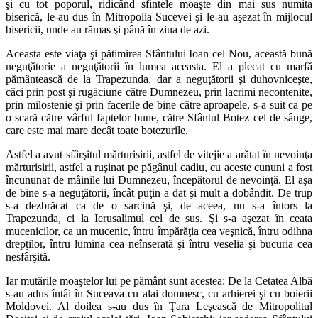
şi cu tot poporul, ridicând sfintele moaşte din mai sus numita
biserică, le-au dus în Mitropolia Sucevei şi le-au aşezat în mijlocul
bisericii, unde au rămas şi până în ziua de azi.
Aceasta este viaţa şi pătimirea Sfântului Ioan cel Nou, această bună
neguţătorie a neguţătorii în lumea aceasta. El a plecat cu marfă
pământească de la Trapezunda, dar a neguţătorii şi duhovniceşte,
căci prin post şi rugăciune către Dumnezeu, prin lacrimi necontenite,
prin milostenie şi prin facerile de bine către aproapele, s-a suit ca pe
o scară către vârful faptelor bune, către Sfântul Botez cel de sânge,
care este mai mare decât toate botezurile.
Astfel a avut sfârşitul mărturisirii, astfel de vitejie a arătat în nevoinţa
mărturisirii, astfel a ruşinat pe păgânul cadiu, cu aceste cununi a fost
încununat de mâinile lui Dumnezeu, începătorul de nevoinţă. El aşa
de bine s-a neguţătorii, încât puţin a dat şi mult a dobândit. De trup
s-a dezbrăcat ca de o sarcină şi, de aceea, nu s-a întors la
Trapezunda, ci la Ierusalimul cel de sus. Şi s-a aşezat în ceata
mucenicilor, ca un mucenic, întru împărăţia cea veşnică, întru odihna
drepţilor, întru lumina cea neînserată şi întru veselia şi bucuria cea
nesfârşită.
Iar mutările moaştelor lui pe pământ sunt acestea: De la Cetatea Albă
s-au adus întâi în Suceava cu alai domnesc, cu arhierei şi cu boierii
Moldovei. Al doilea s-au dus în Ţara Leşească de Mitropolitul