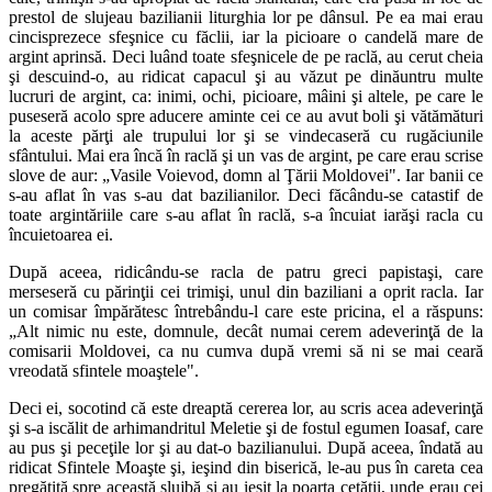
prestol de slujeau bazilianii liturghia lor pe dânsul. Pe ea mai erau
cincisprezece sfeşnice cu făclii, iar la picioare o candelă mare de
argint aprinsă. Deci luând toate sfeşnicele de pe raclă, au cerut cheia
şi descuind-o, au ridicat capacul şi au văzut pe dinăuntru multe
lucruri de argint, ca: inimi, ochi, picioare, mâini şi altele, pe care le
puseseră acolo spre aducere aminte cei ce au avut boli şi vătămături
la aceste părţi ale trupului lor şi se vindecaseră cu rugăciunile
sfântului. Mai era încă în raclă şi un vas de argint, pe care erau scrise
slove de aur: „Vasile Voievod, domn al Ţării Moldovei". Iar banii ce
s-au aflat în vas s-au dat bazilianilor. Deci făcându-se catastif de
toate argintăriile care s-au aflat în raclă, s-a încuiat iarăşi racla cu
încuietoarea ei.
După aceea, ridicându-se racla de patru greci papistaşi, care
merseseră cu părinţii cei trimişi, unul din baziliani a oprit racla. Iar
un comisar împărătesc întrebându-l care este pricina, el a răspuns:
„Alt nimic nu este, domnule, decât numai cerem adeverinţă de la
comisarii Moldovei, ca nu cumva după vremi să ni se mai ceară
vreodată sfintele moaştele".
Deci ei, socotind că este dreaptă cererea lor, au scris acea adeverinţă
şi s-a iscălit de arhimandritul Meletie şi de fostul egumen Ioasaf, care
au pus şi peceţile lor şi au dat-o bazilianului. După aceea, îndată au
ridicat Sfintele Moaşte şi, ieşind din biserică, le-au pus în careta cea
pregătită spre această slujbă şi au ieşit la poarta cetăţii, unde erau cei