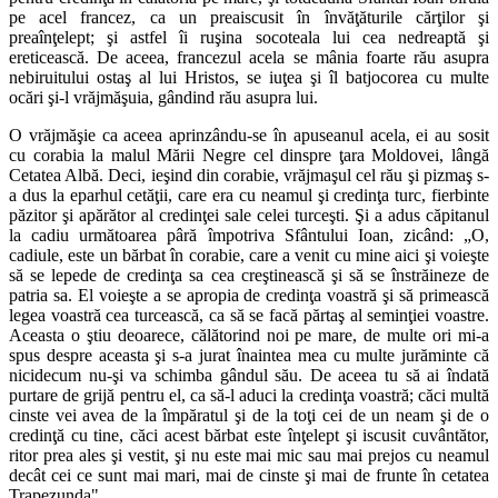
pe acel francez, ca un preaiscusit în învăţăturile cărţilor şi
preaînţelept; şi astfel îi ruşina socoteala lui cea nedreaptă şi
ereticească. De aceea, francezul acela se mânia foarte rău asupra
nebiruitului ostaş al lui Hristos, se iuţea şi îl batjocorea cu multe
ocări şi-l vrăjmăşuia, gândind rău asupra lui.
O vrăjmăşie ca aceea aprinzându-se în apuseanul acela, ei au sosit
cu corabia la malul Mării Negre cel dinspre ţara Moldovei, lângă
Cetatea Albă. Deci, ieşind din corabie, vrăjmaşul cel rău şi pizmaş s-
a dus la eparhul cetăţii, care era cu neamul şi credinţa turc, fierbinte
păzitor şi apărător al credinţei sale celei turceşti. Şi a adus căpitanul
la cadiu următoarea pâră împotriva Sfântului Ioan, zicând: „O,
cadiule, este un bărbat în corabie, care a venit cu mine aici şi voieşte
să se lepede de credinţa sa cea creştinească şi să se înstrăineze de
patria sa. El voieşte a se apropia de credinţa voastră şi să primească
legea voastră cea turcească, ca să se facă părtaş al seminţiei voastre.
Aceasta o ştiu deoarece, călătorind noi pe mare, de multe ori mi-a
spus despre aceasta şi s-a jurat înaintea mea cu multe jurăminte că
nicidecum nu-şi va schimba gândul său. De aceea tu să ai îndată
purtare de grijă pentru el, ca să-l aduci la credinţa voastră; căci multă
cinste vei avea de la împăratul şi de la toţi cei de un neam şi de o
credinţă cu tine, căci acest bărbat este înţelept şi iscusit cuvântător,
ritor prea ales şi vestit, şi nu este mai mic sau mai prejos cu neamul
decât cei ce sunt mai mari, mai de cinste şi mai de frunte în cetatea
Trapezunda".