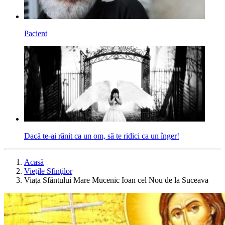
Pacient
Dacă te-ai rănit ca un om, să te ridici ca un înger!
Acasă
Vieţile Sfinţilor
Viaţa Sfântului Mare Mucenic Ioan cel Nou de la Suceava