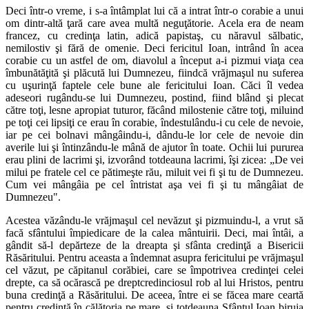
Deci într-o vreme, i s-a întâmplat lui că a intrat într-o corabie a unui
om dintr-altă ţară care avea multă neguţătorie. Acela era de neam
francez, cu credinţa latin, adică papistaş, cu năravul sălbatic,
nemilostiv şi fără de omenie. Deci fericitul Ioan, intrând în acea
corabie cu un astfel de om, diavolul a început a-i pizmui viaţa cea
îmbunătăţită şi plăcută lui Dumnezeu, fiindcă vrăjmaşul nu suferea
cu uşurinţă faptele cele bune ale fericitului Ioan. Căci îl vedea
adeseori rugându-se lui Dumnezeu, postind, fiind blând şi plecat
către toţi, lesne apropiat tuturor, făcând milostenie către toţi, miluind
pe toţi cei lipsiţi ce erau în corabie, îndestulându-i cu cele de nevoie,
iar pe cei bolnavi mângâindu-i, dându-le lor cele de nevoie din
averile lui şi întinzându-le mână de ajutor în toate. Ochii lui pururea
erau plini de lacrimi şi, izvorând totdeauna lacrimi, îşi zicea: „De vei
milui pe fratele cel ce pătimeşte rău, miluit vei fi şi tu de Dumnezeu.
Cum vei mângâia pe cel întristat aşa vei fi şi tu mângâiat de
Dumnezeu".
Acestea văzându-le vrăjmaşul cel nevăzut şi pizmuindu-l, a vrut să
facă sfântului împiedicare de la calea mântuirii. Deci, mai întâi, a
gândit să-l depărteze de la dreapta şi sfânta credinţă a Bisericii
Răsăritului. Pentru aceasta a îndemnat asupra fericitului pe vrăjmaşul
cel văzut, pe căpitanul corăbiei, care se împotrivea credinţei celei
drepte, ca să ocărască pe dreptcredinciosul rob al lui Hristos, pentru
buna credinţă a Răsăritului. De aceea, între ei se făcea mare ceartă
pentru credinţă în călătoria pe mare, şi totdeauna Sfântul Ioan biruia