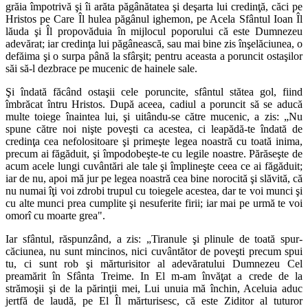
grăia împotrivă şi îi arăta păgânătatea şi deşarta lui credinţă, căci pe
Hristos pe Care Îl hulea păgânul ighemon, pe Acela Sfântul Ioan Îl
lăuda şi Îl propovăduia în mijlocul poporului că este Dumnezeu
adevărat; iar credinţa lui păgânească, sau mai bine zis înşelăciunea, o
defăima şi o surpa până la sfârşit; pentru aceasta a poruncit ostaşilor
săi să-l dezbrace pe mucenic de hainele sale.
Şi îndată făcând ostaşii cele poruncite, sfântul stătea gol, fiind
îmbrăcat întru Hristos. După aceea, cadiul a poruncit să se aducă
multe toiege înaintea lui, şi uitându-se către mucenic, a zis: „Nu
spune către noi nişte poveşti ca acestea, ci leapădă-te îndată de
credinţa cea nefolositoare şi primeşte legea noastră cu toată inima,
precum ai făgăduit, şi împodobeşte-te cu legile noastre. Părăseşte de
acum acele lungi cuvântări ale tale şi împlineşte ceea ce ai făgăduit;
iar de nu, apoi mă jur pe legea noastră cea bine norocită şi slăvită, că
nu numai îţi voi zdrobi trupul cu toiegele acestea, dar te voi munci şi
cu alte munci prea cumplite şi nesuferite firii; iar mai pe urmă te voi
omorî cu moarte grea".
Iar sfântul, răspunzând, a zis: „Tiranule şi plinule de toată spur­
căciunea, nu sunt mincinos, nici cuvântător de poveşti precum spui
tu, ci sunt rob şi mărturisitor al adevăratului Dumnezeu Cel
preamărit în Sfânta Treime. In El m-am învăţat a crede de la
strămoşii şi de la părinţii mei, Lui unuia mă închin, Aceluia aduc
jertfă de laudă, pe El Îl mărturisesc, că este Ziditor al tuturor