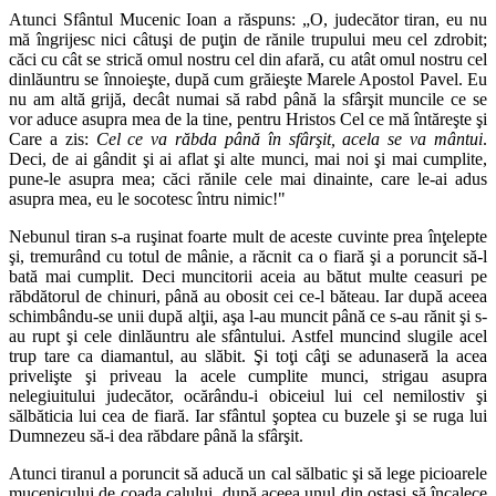
Atunci Sfântul Mucenic Ioan a răspuns: „O, judecător tiran, eu nu
mă îngrijesc nici câtuşi de puţin de rănile trupului meu cel zdrobit;
căci cu cât se strică omul nostru cel din afară, cu atât omul nostru cel
dinlăuntru se înnoieşte, după cum grăieşte Marele Apostol Pavel. Eu
nu am altă grijă, decât numai să rabd până la sfârşit muncile ce se
vor aduce asupra mea de la tine, pentru Hristos Cel ce mă întăreşte şi
Care a zis:
Cel ce va răbda până în sfârşit, acela se va mântui
.
Deci, de ai gândit şi ai aflat şi alte munci, mai noi şi mai cumplite,
pune-le asupra mea; căci rănile cele mai dinainte, care le-ai adus
asupra mea, eu le socotesc întru nimic!"
Nebunul tiran s-a ruşinat foarte mult de aceste cuvinte prea înţelepte
şi, tremurând cu totul de mânie, a răcnit ca o fiară şi a poruncit să-l
bată mai cumplit. Deci muncitorii aceia au bătut multe ceasuri pe
răbdătorul de chinuri, până au obosit cei ce-l băteau. Iar după aceea
schimbându-se unii după alţii, aşa l-au muncit până ce s-au rănit şi s-
au rupt şi cele dinlăuntru ale sfântului. Astfel muncind slugile acel
trup tare ca diamantul, au slăbit. Şi toţi câţi se adunaseră la acea
privelişte şi priveau la acele cumplite munci, strigau asupra
nelegiuitului judecător, ocărându-i obiceiul lui cel nemilostiv şi
sălbăticia lui cea de fiară. Iar sfântul şoptea cu buzele şi se ruga lui
Dumnezeu să-i dea răbdare până la sfârşit.
Atunci tiranul a poruncit să aducă un cal sălbatic şi să lege picioarele
mucenicului de coada calului, după aceea unul din ostaşi să încalece