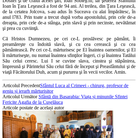
Dositei şi de craiul acelei ţări, Ioan Sobieţchi; iar şederea Sfântului
Ioan în Ţara Leşească a fost de 94 ani. Al treilea, din Ţara Leşească,
de la cetatea Jolcova, s-au adus în Suceava cu alai împărătesc, în
anul l783. Prin toate a trecut după vorba apostolului, prin cele de-a
dreapta, prin cele de-a stânga, prin slavă şi prin necinste, nevătămat
şi prea cu cuviinţă.
Că Hristos Dumnezeu, pe cei ce-L proslăvesc pe pământ, îi
preamăreşte cu îndoită slavă, şi cu cea cerească şi cu cea
pământească. Pe cei ce-L mărturisesc pe El înaintea oamenilor, şi El
îi mărturiseşte, nu numai înaintea sfinţilor îngeri, ci şi înaintea Tatălui
Său celui ceresc. Lui I se cuvine slava, cinstea şi stăpânirea,
împreună şi Părintelui Său celui fără de început şi Preasfântului şi de
viaţă Făcătorului Duh, acum şi pururea şi în vecii vecilor. Amin.
Articolul Precedent
Sfântul Luca al Crimeei - chirurg, profesor de
geniu și ierarh mărturisitor
Articolul Următor
Sfântă din Basarabia: Viața și minunile Sfintei
Fericite Agafia de la Cușelăuca
Articole postate de același autor