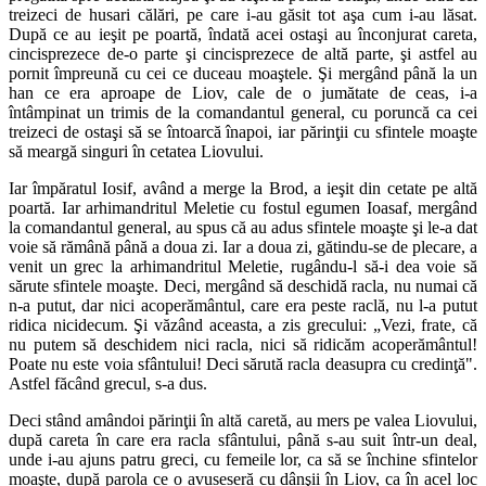
treizeci de husari călări, pe care i-au găsit tot aşa cum i-au lăsat.
După ce au ieşit pe poartă, îndată acei ostaşi au înconjurat careta,
cincisprezece de-o parte şi cincisprezece de altă parte, şi astfel au
pornit împreună cu cei ce duceau moaştele. Şi mergând până la un
han ce era aproape de Liov, cale de o jumătate de ceas, i-a
întâmpinat un trimis de la comandantul general, cu poruncă ca cei
treizeci de ostaşi să se întoarcă înapoi, iar părinţii cu sfintele moaşte
să meargă singuri în cetatea Liovului.
Iar împăratul Iosif, având a merge la Brod, a ieşit din cetate pe altă
poartă. Iar arhimandritul Meletie cu fostul egumen Ioasaf, mergând
la comandantul general, au spus că au adus sfintele moaşte şi le-a dat
voie să rămână până a doua zi. Iar a doua zi, gătindu-se de plecare, a
venit un grec la arhimandritul Meletie, rugându-l să-i dea voie să
sărute sfintele moaşte. Deci, mergând să deschidă racla, nu numai că
n-a putut, dar nici acoperământul, care era peste raclă, nu l-a putut
ridica nicidecum. Şi văzând aceasta, a zis grecului: „Vezi, frate, că
nu putem să deschidem nici racla, nici să ridicăm acoperământul!
Poate nu este voia sfântului! Deci sărută racla deasupra cu credinţă".
Astfel făcând grecul, s-a dus.
Deci stând amândoi părinţii în altă caretă, au mers pe valea Liovului,
după careta în care era racla sfântului, până s-au suit într-un deal,
unde i-au ajuns patru greci, cu femeile lor, ca să se închine sfintelor
moaşte, după parola ce o avuseseră cu dânşii în Liov, ca în acel loc