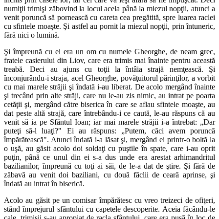
numiţii trimişi zăbovind la locul acela până la miezul nopţii, atunci a
venit poruncă să pornească cu careta cea pregătită, spre luarea raclei
cu sfintele moaşte. Şi astfel au pornit la miezul nopţii, prin întuneric,
fără nici o lumină.
Şi împreună cu ei era un om cu numele Gheorghe, de neam grec,
fratele casierului din Liov, care era trimis mai înainte pentru această
treabă. Deci au ajuns cu toţii la întâia strajă nemţească. Şi
înconjurându-i straja, acel Gheorghe, povăţuitorul părinţilor, a vorbit
cu mai marele străjii şi îndată i-au liberat. De acolo mergând înainte
şi trecând prin alte străji, care nu le-au zis nimic, au intrat pe poarta
cetăţii şi, mergând către biserica în care se aflau sfintele moaşte, au
dat peste altă strajă, care întrebându-i ce caută, le-au răspuns că au
venit să ia pe Sfântul Ioan; iar mai marele străjii i-a întrebat: „Dar
puteţi să-l luaţi?" Ei au răspuns: „Putem, căci avem poruncă
împărătească". Atunci îndată i-a lăsat şi, mergând ei printr-o boltă la
o uşă, au găsit acolo doi soldaţi cu puştile în spate, care i-au oprit
puţin, până ce unul din ei s-a dus unde era arestat arhimandritul
bazilianilor, împreună cu toţi ai săi, de le-a dat de ştire. Şi fără de
zăbavă au venit doi baziliani, cu două făclii de ceară aprinse, şi
îndată au intrat în biserică.
Acolo au găsit pe un comisar împărătesc cu vreo treizeci de ofiţeri,
stând împrejurul sfântului cu capetele descoperite. Aceia făcându-le
cale, trimişii s-au apropiat de racla sfântului, care era pusă în loc de