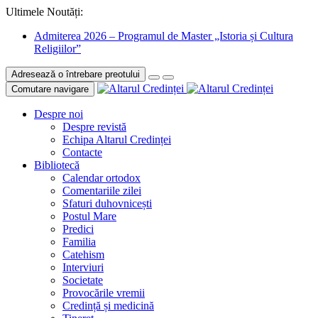
Ultimele Noutăți:
Admiterea 2026 – Programul de Master „Istoria și Cultura
Religiilor”
Adresează o întrebare preotului
Comutare navigare
Despre noi
Despre revistă
Echipa Altarul Credinței
Contacte
Bibliotecă
Calendar ortodox
Comentariile zilei
Sfaturi duhovnicești
Postul Mare
Predici
Familia
Catehism
Interviuri
Societate
Provocările vremii
Credință și medicină