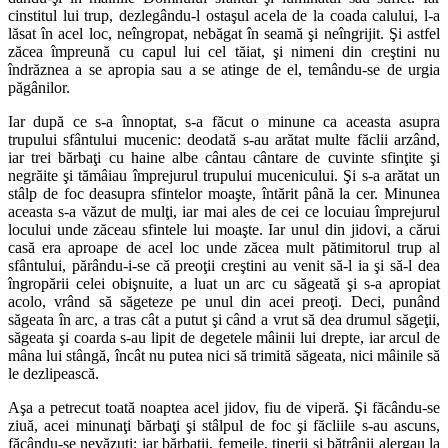
cinstitul lui trup, dezlegându-l ostaşul acela de la coada calului, l-a
lăsat în acel loc, neîngropat, nebăgat în seamă şi neîngrijit. Şi astfel
zăcea împreună cu capul lui cel tăiat, şi nimeni din creştini nu
îndrăznea a se apropia sau a se atinge de el, temându-se de urgia
păgânilor.
Iar după ce s-a înnoptat, s-a făcut o minune ca aceasta asupra
trupului sfântului mucenic: deodată s-au arătat multe făclii arzând,
iar trei bărbaţi cu haine albe cântau cântare de cuvinte sfinţite şi
negrăite şi tămâiau împrejurul trupului mucenicului. Şi s-a arătat un
stâlp de foc deasupra sfintelor moaşte, întărit până la cer. Minunea
aceasta s-a văzut de mulţi, iar mai ales de cei ce locuiau împrejurul
locului unde zăceau sfintele lui moaşte. Iar unul din jidovi, a cărui
casă era aproape de acel loc unde zăcea mult pătimitorul trup al
sfântului, părându-i-se că preoţii creştini au venit să-l ia şi să-l dea
îngropării celei obişnuite, a luat un arc cu săgeată şi s-a apropiat
acolo, vrând să săgeteze pe unul din acei preoţi. Deci, punând
săgeata în arc, a tras cât a putut şi când a vrut să dea drumul săgeţii,
săgeata şi coarda s-au lipit de degetele mâinii lui drepte, iar arcul de
mâna lui stângă, încât nu putea nici să trimită săgeata, nici mâinile să
le dezlipească.
Aşa a petrecut toată noaptea acel jidov, fiu de viperă. Şi făcându-se
ziuă, acei minunaţi bărbaţi şi stâlpul de foc şi făcliile s-au ascuns,
făcându-se nevăzuţi; iar bărbaţii, femeile, tinerii şi bătrânii alergau la