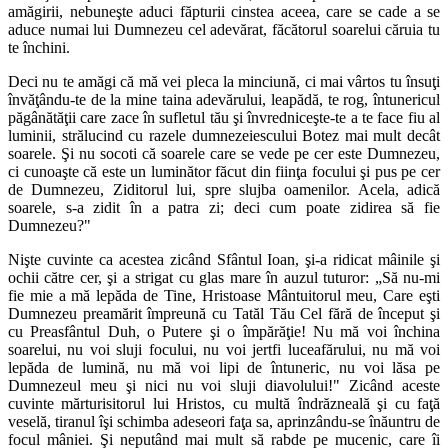
amăgirii, nebuneşte aduci făpturii cinstea aceea, care se cade a se
aduce numai lui Dumnezeu cel adevărat, făcătorul soarelui căruia tu
te închini.
Deci nu te amăgi că mă vei pleca la minciună, ci mai vârtos tu însuţi
învăţându-te de la mine taina adevărului, leapădă, te rog, întunericul
păgânătăţii care zace în sufletul tău şi învredniceşte-te a te face fiu al
luminii, strălucind cu razele dumnezeiescului Botez mai mult decât
soarele. Şi nu socoti că soarele care se vede pe cer este Dumnezeu,
ci cunoaşte că este un luminător făcut din fiinţa focului şi pus pe cer
de Dumnezeu, Ziditorul lui, spre slujba oamenilor. Acela, adică
soarele, s-a zidit în a patra zi; deci cum poate zidirea să fie
Dumnezeu?"
Nişte cuvinte ca acestea zicând Sfântul Ioan, şi-a ridicat mâinile şi
ochii către cer, şi a strigat cu glas mare în auzul tuturor: „Să nu-mi
fie mie a mă lepăda de Tine, Hristoase Mântuitorul meu, Care eşti
Dumnezeu preamărit împreună cu Tatăl Tău Cel fără de început şi
cu Preasfântul Duh, o Putere şi o împărăţie! Nu mă voi închina
soarelui, nu voi sluji focului, nu voi jertfi luceafărului, nu mă voi
lepăda de lumină, nu mă voi lipi de întuneric, nu voi lăsa pe
Dumnezeul meu şi nici nu voi sluji diavolului!" Zicând aceste
cuvinte mărturisitorul lui Hristos, cu multă îndrăzneală şi cu faţă
veselă, tiranul îşi schimba adeseori faţa sa, aprinzându-se înăuntru de
focul mâniei. Şi neputând mai mult să rabde pe mucenic, care îi