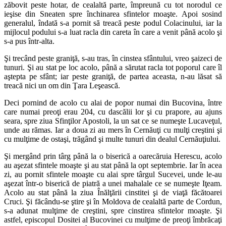
zăbovit peste hotar, de cealaltă parte, împreună cu tot norodul ce
ieşise din Sneaten spre închinarea sfintelor moaşte. Apoi sosind
generalul, îndată s-a pornit să treacă peste podul Colacinului, iar la
mijlocul podului s-a luat racla din careta în care a venit până acolo şi
s-a pus într-alta.
Şi trecând peste graniţă, s-au tras, în cinstea sfântului, vreo şaizeci de
tunuri. Şi au stat pe loc acolo, până a sărutat racla tot poporul care îl
aştepta pe sfânt; iar peste graniţă, de partea aceasta, n-au lăsat să
treacă nici un om din Ţara Leşească.
Deci pornind de acolo cu alai de popor numai din Bucovina, între
care numai preoţi erau 204, cu dascălii lor şi cu prapore, au ajuns
seara, spre ziua Sfinţilor Apostoli, la un sat ce se numeşte Lucaveţul,
unde au rămas. Iar a doua zi au mers în Cernăuţi cu mulţi creştini şi
cu mulţime de ostaşi, trăgând şi multe tunuri din dealul Cernăuţiului.
Şi mergând prin târg până la o biserică a oarecăruia Herescu, acolo
au aşezat sfintele moaşte şi au stat până la opt septembrie. Iar în acea
zi, au pornit sfintele moaşte cu alai spre târgul Sucevei, unde le-au
aşezat într-o biserică de piatră a unei mahalale ce se numeşte Iţeam.
Acolo au stat până la ziua Înălţării cinstitei şi de viaţă făcătoarei
Cruci. Şi făcându-se ştire şi în Moldova de cealaltă parte de Cordun,
s-a adunat mulţime de creştini, spre cinstirea sfintelor moaşte. Şi
astfel, episcopul Dositei al Bucovinei cu mulţime de preoţi îmbrăcaţi