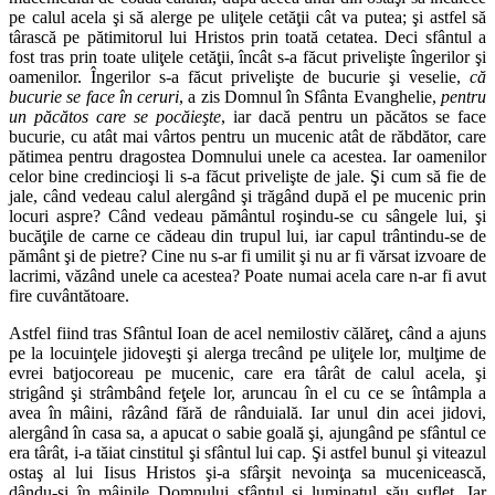
pe calul acela şi să alerge pe uliţele cetăţii cât va putea; şi astfel să
târască pe pătimitorul lui Hristos prin toată cetatea. Deci sfântul a
fost tras prin toate uliţele cetăţii, încât s-a făcut privelişte îngerilor şi
oamenilor. Îngerilor s-a făcut privelişte de bucurie şi veselie,
că
bucurie se face în ceruri
, a zis Domnul în Sfânta Evanghelie,
pentru
un păcătos care se pocăieşte
, iar dacă pentru un păcătos se face
bucurie, cu atât mai vârtos pentru un mucenic atât de răbdător, care
pătimea pentru dragostea Domnului unele ca acestea. Iar oamenilor
celor bine credincioşi li s-a făcut privelişte de jale. Şi cum să fie de
jale, când vedeau calul alergând şi trăgând după el pe mucenic prin
locuri aspre? Când vedeau pământul roşindu-se cu sângele lui, şi
bucăţile de carne ce cădeau din trupul lui, iar capul trântindu-se de
pământ şi de pietre? Cine nu s-ar fi umilit şi nu ar fi vărsat izvoare de
lacrimi, văzând unele ca acestea? Poate numai acela care n-ar fi avut
fire cuvântătoare.
Astfel fiind tras Sfântul Ioan de acel nemilostiv călăreţ, când a ajuns
pe la locuinţele jidoveşti şi alerga trecând pe uliţele lor, mulţime de
evrei batjocoreau pe mucenic, care era târât de calul acela, şi
strigând şi strâmbând feţele lor, aruncau în el cu ce se întâmpla a
avea în mâini, râzând fără de rânduială. Iar unul din acei jidovi,
alergând în casa sa, a apucat o sabie goală şi, ajungând pe sfântul ce
era târât, i-a tăiat cinstitul şi sfântul lui cap. Şi astfel bunul şi viteazul
ostaş al lui Iisus Hristos şi-a sfârşit nevoinţa sa mucenicească,
dându-şi în mâinile Domnului sfântul şi luminatul său suflet. Iar