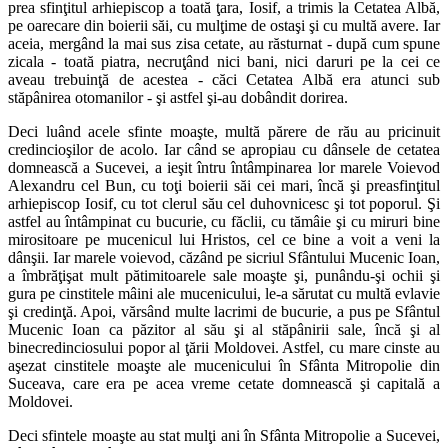
prea sfinţitul arhiepiscop a toată ţara, Iosif, a trimis la Cetatea Albă,
pe oarecare din boierii săi, cu mulţime de ostaşi şi cu multă avere. Iar
aceia, mergând la mai sus zisa cetate, au răsturnat - după cum spune
zicala - toată piatra, necruţând nici bani, nici daruri pe la cei ce
aveau trebuinţă de acestea - căci Cetatea Albă era atunci sub
stăpânirea otomanilor - şi astfel şi-au dobândit dorirea.
Deci luând acele sfinte moaşte, multă părere de rău au pricinuit
credincioşilor de acolo. Iar când se apropiau cu dânsele de cetatea
domnească a Sucevei, a ieşit întru întâmpinarea lor marele Voievod
Alexandru cel Bun, cu toţi boierii săi cei mari, încă şi preasfinţitul
arhiepiscop Iosif, cu tot clerul său cel duhovnicesc şi tot poporul. Şi
astfel au întâmpinat cu bucurie, cu făclii, cu tămâie şi cu miruri bine
mirositoare pe mucenicul lui Hristos, cel ce bine a voit a veni la
dânşii. Iar marele voievod, căzând pe sicriul Sfântului Mucenic Ioan,
a îmbrăţişat mult pătimitoarele sale moaşte şi, punându-şi ochii şi
gura pe cinstitele mâini ale mucenicului, le-a sărutat cu multă evlavie
şi credinţă. Apoi, vărsând multe lacrimi de bucurie, a pus pe Sfântul
Mucenic Ioan ca păzitor al său şi al stăpânirii sale, încă şi al
binecredinciosului popor al ţării Moldovei. Astfel, cu mare cinste au
aşezat cinstitele moaşte ale mucenicului în Sfânta Mitropolie din
Suceava, care era pe acea vreme cetate domnească şi capitală a
Moldovei.
Deci sfintele moaşte au stat mulţi ani în Sfânta Mitropolie a Sucevei,