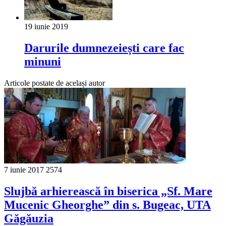
19 iunie 2019
Darurile dumnezeiești care fac
minuni
Articole postate de același autor
7 iunie 2017
2574
Slujbă arhierească în biserica „Sf. Mare
Mucenic Gheorghe” din s. Bugeac, UTA
Găgăuzia