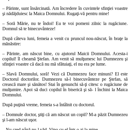
– Părinte, sunt însărcinată. Am încredere în cuvintele sfinţiei voastre
şi nădăjduiesc la Maica Domnului. Rugaţi-vă pentru mine!
– Soră Mărie, nu te îndoi! Eu te voi pomeni zilnic la rugăciune.
Domnul să te binecuvânteze!
După câteva luni, femeia a venit cu pruncul nou-născut, în braţe la
mănăstire:
– Părinte, am născut bine, cu ajutorul Maicii Domnului. Acesta-i
copilul! îl cheamă Ştefan. Am venit să mulţumesc lui Dumnezeu şi
sfinţiei voastre că dacă nu mă sfătuiaţi, el nu era pe lume.
– Slavă Domnului, soră! Vezi că Dumnezeu face minuni? El este
Doctorul doctorilor. Dumnezeu să-l binecuvânteze pe Ştefan, să
crească mare şi sănătos! Stai în genunchi să-ţi citesc o rugăciune de
mulţumire. Apoi să duci copilul în biserică şi să- l închini la Maica
Domnului.
După puţină vreme, femeia s-a întâlnit cu doctorul.
– Domnule doctor, ştiţi că am născut un copil? M-a păzit Dumnezeu
şi l-am născut uşor.
– Nu cred până nu-l văd. Vino cu el într-o zi la mine.