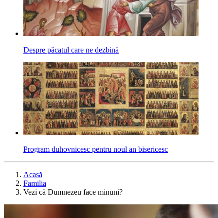
Despre păcatul care ne dezbină
Program duhovnicesc pentru noul an bisericesc
Acasă
Familia
Vezi că Dumnezeu face minuni?