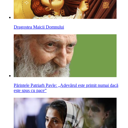
Dragostea Maicii Domnului
Părintele Patriarh Pavle: „Adevărul este primit numai dacă
este spus cu pace”