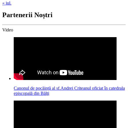
« iul.
Partenerii Noștri
Video
Canonul de pocăință al sf.Andrei Criteanul oficiat în catedrala
episcopală din Bălţi