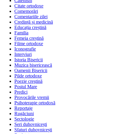
Catehism
Citate ortodoxe
Comemorări
Comentariile zilei
Credință și medicină
Educația creștină
Familia
Femeia creștină
Filme ortodoxe
Iconografie
Interviuri
Istoria Bisericii
Muzica bisericească
Oamenii Bisericii
Pilde ortodoxe
Poezie creştină
Postul Mare
Predici
Provocările vremii
Psihoterapie ortodoxă
Reportaje
Rugăciuni
Sectologie
Seri duhovnicești
Sfaturi duhovnicești