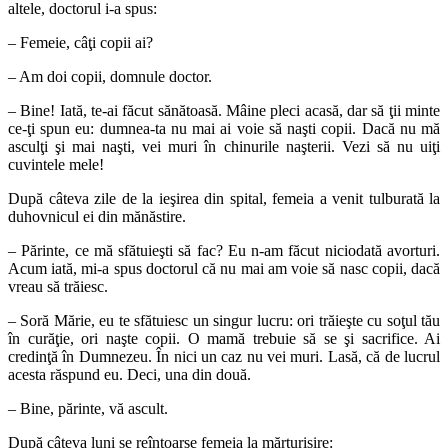
altele, doctorul i-a spus:
– Femeie, câţi copii ai?
– Am doi copii, domnule doctor.
– Bine! Iată, te-ai făcut sănătoasă. Mâine pleci acasă, dar să ţii minte
ce-ţi spun eu: dumnea-ta nu mai ai voie să naşti copii. Dacă nu mă
asculţi şi mai naşti, vei muri în chinurile naşterii. Vezi să nu uiţi
cuvintele mele!
După câteva zile de la ieşirea din spital, femeia a venit tulburată la
duhovnicul ei din mănăstire.
– Părinte, ce mă sfătuieşti să fac? Eu n-am făcut niciodată avorturi.
Acum iată, mi-a spus doctorul că nu mai am voie să nasc copii, dacă
vreau să trăiesc.
– Soră Mărie, eu te sfătuiesc un singur lucru: ori trăieşte cu soţul tău
în curăţie, ori naşte copii. O mamă trebuie să se şi sacrifice. Ai
credinţă în Dumnezeu. În nici un caz nu vei muri. Lasă, că de lucrul
acesta răspund eu. Deci, una din două.
– Bine, părinte, vă ascult.
După câteva luni se reîntoarse femeia la mărturisire: