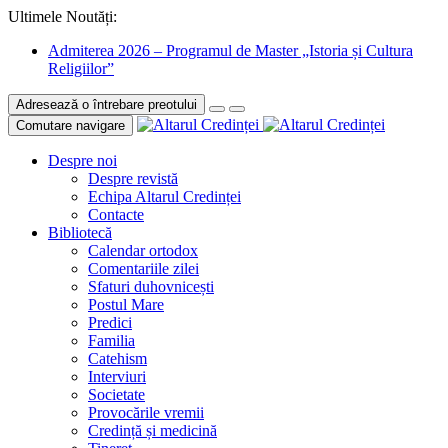
Ultimele Noutăți:
Admiterea 2026 – Programul de Master „Istoria și Cultura
Religiilor”
Adresează o întrebare preotului
Comutare navigare
Despre noi
Despre revistă
Echipa Altarul Credinței
Contacte
Bibliotecă
Calendar ortodox
Comentariile zilei
Sfaturi duhovnicești
Postul Mare
Predici
Familia
Catehism
Interviuri
Societate
Provocările vremii
Credință și medicină