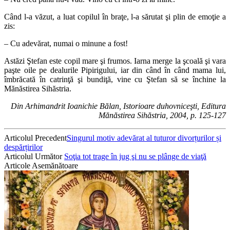
Când l-a văzut, a luat copilul în braţe, l-a sărutat şi plin de emoţie a
zis:
– Cu adevărat, numai o minune a fost!
Astăzi Ştefan este copil mare şi frumos. Iarna merge la şcoală şi vara
paşte oile pe dealurile Pipirigului, iar din când în când mama lui,
îmbrăcată în catrinţă şi bundiţă, vine cu Ştefan să se închine la
Mănăstirea Sihăstria.
Din Arhimandrit Ioanichie Bălan, Istorioare duhovniceşti, Editura
Mănăstirea Sihăstria, 2004, p. 125-127
Articolul Precedent
Singurul motiv adevărat al tuturor divorțurilor și
despărțirilor
Articolul Următor
Soţia tot trage în jug şi nu se plânge de viaţă
Articole Asemănătoare