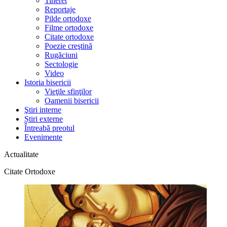
Tineret
Reportaje
Pilde ortodoxe
Filme ortodoxe
Citate ortodoxe
Poezie creştină
Rugăciuni
Sectologie
Video
Istoria bisericii
Vieţile sfinţilor
Oamenii bisericii
Ştiri interne
Știri externe
Întreabă preotul
Evenimente
Actualitate
Citate Ortodoxe