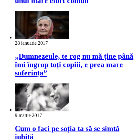
unui mare efort comun
28 ianuarie 2017
„Dumnezeule, te rog nu mă ține până
îmi îngrop toți copiii, e prea mare
suferința”
9 martie 2017
Cum o faci pe soția ta să se simtă
iubită