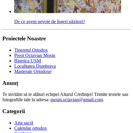
De ce avem nevoie de îngeri păzitori?
Proiectele Noastre
Tineretul Ortodox
Preot Octavian Moșin
Biserica USM
Localitatea Dumbrava
Masterate Ortodoxe
Anunț
Te invităm să te alături echipei Altarul Credinţei! Trimite textele sau
fotografiile tale la adresa:
mosin.octavian@gmail.com
.
Categorii
Arta sacră
Calendar ortodox