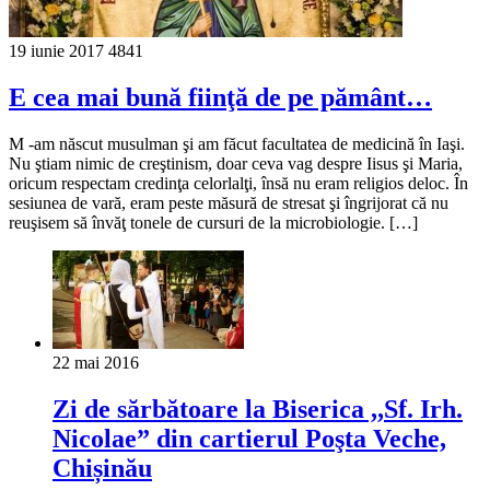
19 iunie 2017
4841
E cea mai bună fiinţă de pe pământ…
M -am născut musulman şi am făcut facultatea de medicină în Iaşi.
Nu ştiam nimic de creştinism, doar ceva vag despre Iisus şi Maria,
oricum respectam credinţa celorlalţi, însă nu eram religios deloc. În
sesiunea de vară, eram peste măsură de stresat şi îngrijorat că nu
reuşisem să învăţ tonele de cursuri de la microbiologie. […]
22 mai 2016
Zi de sărbătoare la Biserica ,,Sf. Irh.
Nicolae” din cartierul Poşta Veche,
Chișinău