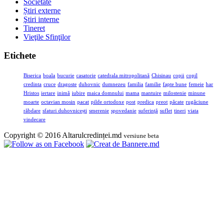
Societate
Știri externe
Ştiri interne
Tineret
Vieţile Sfinţilor
Etichete
Biserica
boala
bucurie
casatorie
catedrala mitropolitană
Chisinau
copii
copil
credinta
cruce
dragoste
duhovnic
dumnezeu
familia
familie
fapte bune
femeie
har
Hristos
iertare
inimă
iubire
maica domnului
mama
mantuire
milostenie
minune
moarte
octavian mosin
pacat
pilde ortodoxe
post
predica
preot
păcate
rugăciune
răbdare
sfaturi duhovnicești
smerenie
spovedanie
suferinţă
suflet
tineri
viata
vindecare
Copyright © 2016 Altarulcredinței.md
versiune beta