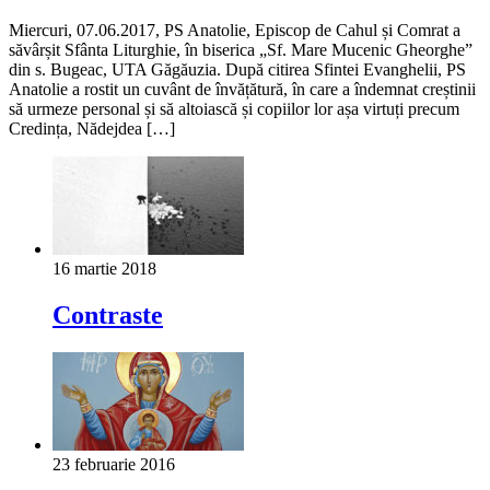
Miercuri, 07.06.2017, PS Anatolie, Episcop de Cahul și Comrat a
săvârșit Sfânta Liturghie, în biserica „Sf. Mare Mucenic Gheorghe”
din s. Bugeac, UTA Găgăuzia. După citirea Sfintei Evanghelii, PS
Anatolie a rostit un cuvânt de învățătură, în care a îndemnat creștinii
să urmeze personal și să altoiască și copiilor lor așa virtuți precum
Credința, Nădejdea […]
16 martie 2018
Contraste
23 februarie 2016