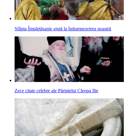
Sfânta Împărtăşanie ajută la îndumnezeirea noastră
Zece citate celebre ale Părintelui Cleopa Ilie