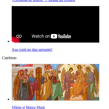
Aşa copii ne dau speranţe!
Catehism
Sfânta şi Marea Marţi