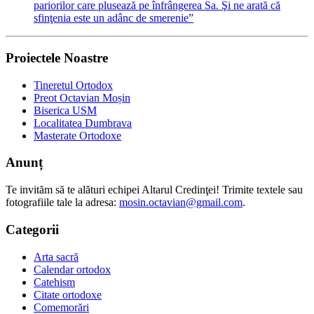
pariorilor care plusează pe înfrângerea Sa. Şi ne arată că
sfinţenia este un adânc de smerenie”
Proiectele Noastre
Tineretul Ortodox
Preot Octavian Moșin
Biserica USM
Localitatea Dumbrava
Masterate Ortodoxe
Anunț
Te invităm să te alături echipei Altarul Credinţei! Trimite textele sau
fotografiile tale la adresa:
mosin.octavian@gmail.com
.
Categorii
Arta sacră
Calendar ortodox
Catehism
Citate ortodoxe
Comemorări