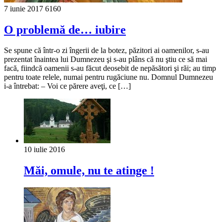
7 iunie 2017
6160
O problemă de… iubire
Se spune că într-o zi îngerii de la botez, păzitori ai oamenilor, s-au
prezentat înaintea lui Dumnezeu şi s-au plâns că nu ştiu ce să mai
facă, fiindcă oamenii s-au făcut deosebit de nepăsători şi răi; au timp
pentru toate relele, numai pentru rugăciune nu. Domnul Dumnezeu
i-a întrebat: – Voi ce părere aveţi, ce […]
10 iulie 2016
Măi, omule, nu te atinge !