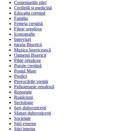
Comentariile zilei
Credință și medicină
Educația creștină
Familia
Femeia creștină
Filme ortodoxe
Iconografie
Interviuri
Istoria Bisericii
Muzica bisericească
Oamenii Bisericii
Pilde ortodoxe
Poezie creştină
Postul Mare
Predici
Provocările vremii
Psihoterapie ortodoxă
Reportaje
Rugăciuni
Sectologie
Seri duhovnicești
Sfaturi duhovnicești
Societate
Știri externe
Ştiri interne