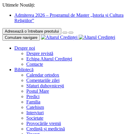
Ultimele Noutăți:
Admiterea 2026 – Programul de Master „Istoria și Cultura
Religiilor”
Adresează o întrebare preotului
Comutare navigare
Despre noi
Despre revistă
Echipa Altarul Credinței
Contacte
Bibliotecă
Calendar ortodox
Comentariile zilei
Sfaturi duhovnicești
Postul Mare
Predici
Familia
Catehism
Interviuri
Societate
Provocările vremii
Credință și medicină