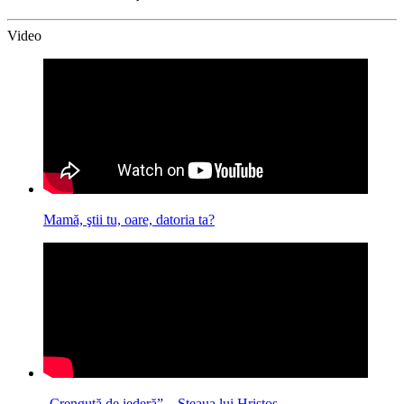
Video
Mamă, ştii tu, oare, datoria ta?
„Crenguţă de iederă” – Steaua lui Hristos