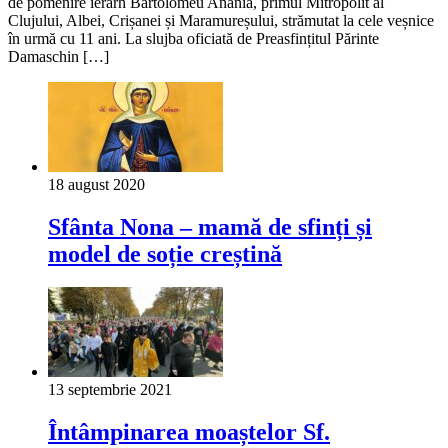
de pomenire ierarh Bartolomeu Anania, primul Mitropolit al
Clujului, Albei, Crișanei și Maramureșului, strămutat la cele veșnice
în urmă cu 11 ani. La slujba oficiată de Preasfințitul Părinte
Damaschin […]
18 august 2020
Sfânta Nona – mamă de sfinți și
model de soție creștină
13 septembrie 2021
Întâmpinarea moaștelor Sf.