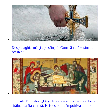
Despre aghiasmă și apa sfințită. Cum să ne folosim de
acestea?
Sâmbăta Patimilor: „Deşertat de slavă divină şi de toată
strălucirea Sa umană, Hristos biruie împotriva tuturor