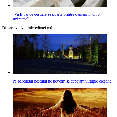
„Va fi vai de cei care se poartă printre oameni în chip
smintitor”
Din arhiva Altarulcredinței.md
Pe parcursul postului ne nevoim să căpătam virtuțile creștine