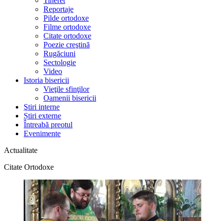
Tineret
Reportaje
Pilde ortodoxe
Filme ortodoxe
Citate ortodoxe
Poezie creştină
Rugăciuni
Sectologie
Video
Istoria bisericii
Vieţile sfinţilor
Oamenii bisericii
Ştiri interne
Știri externe
Întreabă preotul
Evenimente
Actualitate
Citate Ortodoxe