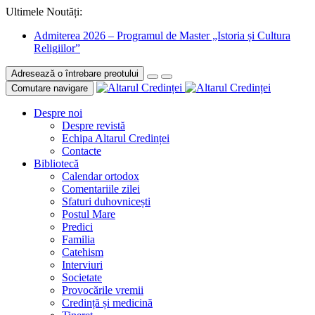
Ultimele Noutăți:
Admiterea 2026 – Programul de Master „Istoria și Cultura
Religiilor”
Adresează o întrebare preotului
Comutare navigare
Despre noi
Despre revistă
Echipa Altarul Credinței
Contacte
Bibliotecă
Calendar ortodox
Comentariile zilei
Sfaturi duhovnicești
Postul Mare
Predici
Familia
Catehism
Interviuri
Societate
Provocările vremii
Credință și medicină