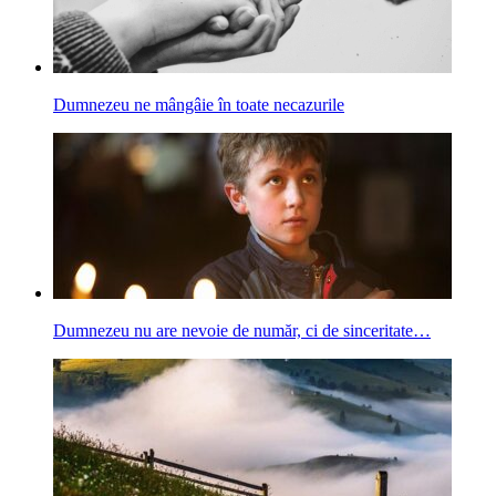
Dumnezeu ne mângâie în toate necazurile
Dumnezeu nu are nevoie de număr, ci de sinceritate…