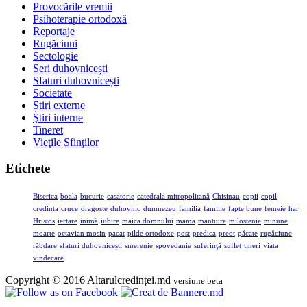
Provocările vremii
Psihoterapie ortodoxă
Reportaje
Rugăciuni
Sectologie
Seri duhovnicești
Sfaturi duhovnicești
Societate
Știri externe
Ştiri interne
Tineret
Vieţile Sfinţilor
Etichete
Biserica
boala
bucurie
casatorie
catedrala mitropolitană
Chisinau
copii
copil
credinta
cruce
dragoste
duhovnic
dumnezeu
familia
familie
fapte bune
femeie
har
Hristos
iertare
inimă
iubire
maica domnului
mama
mantuire
milostenie
minune
moarte
octavian mosin
pacat
pilde ortodoxe
post
predica
preot
păcate
rugăciune
răbdare
sfaturi duhovnicești
smerenie
spovedanie
suferinţă
suflet
tineri
viata
vindecare
Copyright © 2016 Altarulcredinței.md
versiune beta