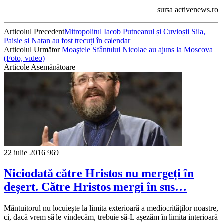
sursa activenews.ro
Articolul Precedent
Mitropolitul Iacob Putneanul și Cuvioșii Sila,
Paisie și Natan au fost trecuți în calendar
Articolul Următor
Moaştele Sfântului Nicolae au ajuns la Moscova
(Foto, video)
Articole Asemănătoare
22 iulie 2016
969
Niciodată către Hristos nu mergeți în
deșert. Către Hristos mergi în sus…
Mântuitorul nu locuiește la limita exterioară a mediocrităților noastre,
ci, dacă vrem să le vindecăm, trebuie să-L așezăm în limita interioară