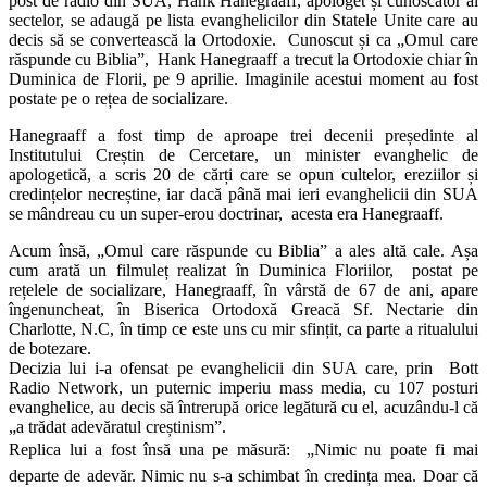
post de radio din SUA, Hank Hanegraaff, apologet și cunoscător al
sectelor, se adaugă pe lista evanghelicilor din Statele Unite care au
decis să se convertească la Ortodoxie. Cunoscut și ca „Omul care
răspunde cu Biblia”, Hank Hanegraaff a trecut la Ortodoxie chiar în
Duminica de Florii, pe 9 aprilie. Imaginile acestui moment au fost
postate pe o rețea de socializare.
Hanegraaff a fost timp de aproape trei decenii președinte al
Institutului Creștin de Cercetare, un minister evanghelic de
apologetică, a scris 20 de cărți care se opun cultelor, ereziilor și
credințelor necreștine, iar dacă până mai ieri evanghelicii din SUA
se mândreau cu un super-erou doctrinar, acesta era Hanegraaff.
Acum însă, „Omul care răspunde cu Biblia” a ales altă cale. Așa
cum arată un filmuleț realizat în Duminica Floriilor, postat pe
rețelele de socializare, Hanegraaff, în vârstă de 67 de ani, apare
îngenuncheat, în Biserica Ortodoxă Greacă Sf. Nectarie din
Charlotte, N.C, în timp ce este uns cu mir sfințit, ca parte a ritualului
de botezare.
Decizia lui i-a ofensat pe evanghelicii din SUA care, prin Bott
Radio Network, un puternic imperiu mass media, cu 107 posturi
evanghelice, au decis să întrerupă orice legătură cu el, acuzându-l că
„a trădat adevăratul creștinism”.
Replica lui a fost însă una pe măsură: „Nimic nu poate fi mai
departe de adevăr. Nimic nu s-a schimbat în credința mea. Doar că