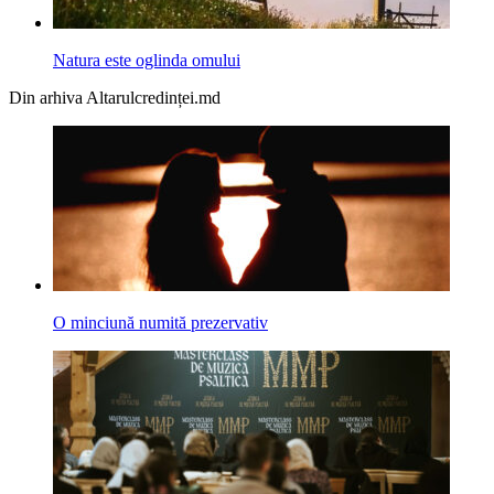
Natura este oglinda omului
Din arhiva Altarulcredinței.md
O minciună numită prezervativ