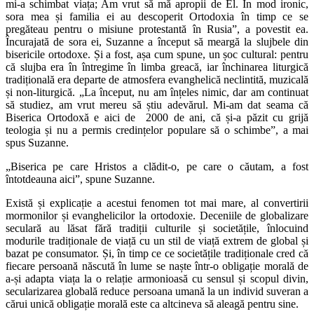
mi-a schimbat viața; Am vrut să mă apropii de El. În mod ironic,
sora mea și familia ei au descoperit Ortodoxia în timp ce se
pregăteau pentru o misiune protestantă în Rusia”, a povestit ea.
Încurajată de sora ei, Suzanne a început să meargă la slujbele din
bisericile ortodoxe. Și a fost, așa cum spune, un șoc cultural: pentru
că slujba era în întregime în limba greacă, iar închinarea liturgică
tradițională era departe de atmosfera evanghelică neclintită, muzicală
și non-liturgică. „La început, nu am înțeles nimic, dar am continuat
să studiez, am vrut mereu să știu adevărul. Mi-am dat seama că
Biserica Ortodoxă e aici de 2000 de ani, că și-a păzit cu grijă
teologia și nu a permis credințelor populare să o schimbe”, a mai
spus Suzanne.
„Biserica pe care Hristos a clădit-o, pe care o căutam, a fost
întotdeauna aici”, spune Suzanne.
Există și explicație a acestui fenomen tot mai mare, al convertirii
mormonilor și evanghelicilor la ortodoxie. Deceniile de globalizare
seculară au lăsat fără tradiții culturile și societățile, înlocuind
modurile tradiționale de viață cu un stil de viață extrem de global și
bazat pe consumator. Și, în timp ce ce societățile tradiționale cred că
fiecare persoană născută în lume se naște într-o obligație morală de
a-și adapta viața la o relație armonioasă cu sensul și scopul divin,
secularizarea globală reduce persoana umană la un individ suveran a
cărui unică obligație morală este ca altcineva să aleagă pentru sine.