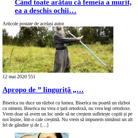
Când toate arătau că femeia a murit,
ea a deschis ochii…
Articole postate de același autor
12 mai 2020
551
Apropo de ” linguriță „…
Biserica nu duce un război cu lumea, Biserica nu poartă un război
cu nimeni, Biserica nu vrea o țară ortodoxă, nu vrea legi ortodoxe.
Vrem doar să avem un loc unde să ne creștem sufletește copiii și pe
noi înșine, într-o cale creștină. Nu vrem să impunem nimănui un alt
fel de gândire și de […]