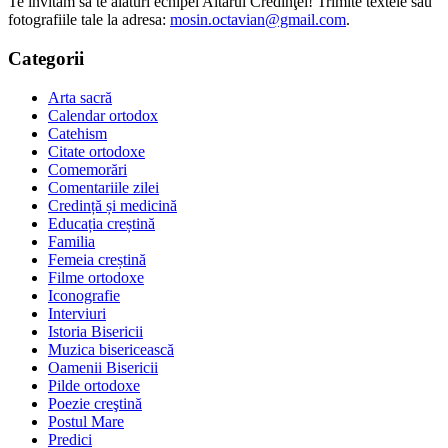
Te invităm să te alături echipei Altarul Credinţei! Trimite textele sau
fotografiile tale la adresa:
mosin.octavian@gmail.com
.
Categorii
Arta sacră
Calendar ortodox
Catehism
Citate ortodoxe
Comemorări
Comentariile zilei
Credință și medicină
Educația creștină
Familia
Femeia creștină
Filme ortodoxe
Iconografie
Interviuri
Istoria Bisericii
Muzica bisericească
Oamenii Bisericii
Pilde ortodoxe
Poezie creştină
Postul Mare
Predici