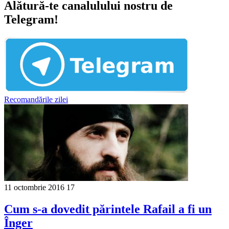
Alătură-te canalulului nostru de
Telegram!
Recomandările zilei
11 octombrie 2016
17
Cum s-a dovedit părintele Rafail a fi un
Înger