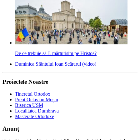
De ce trebuie să-L mărturisim pe Hristos?
Duminica Sfântului Ioan Scărarul (video)
Proiectele Noastre
Tineretul Ortodox
Preot Octavian Moșin
Biserica USM
Localitatea Dumbrava
Masterate Ortodoxe
Anunț