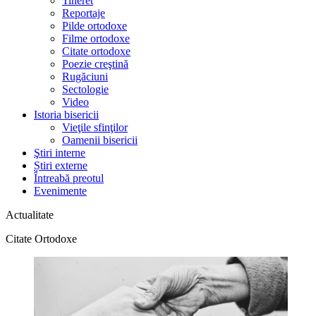
Tineret
Reportaje
Pilde ortodoxe
Filme ortodoxe
Citate ortodoxe
Poezie creştină
Rugăciuni
Sectologie
Video
Istoria bisericii
Vieţile sfinţilor
Oamenii bisericii
Ştiri interne
Știri externe
Întreabă preotul
Evenimente
Actualitate
Citate Ortodoxe