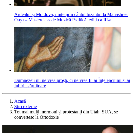
Ardealul și Moldova, unite prin cântul bizantin la Mănăstirea
Oașa – Masterclass de Muzică Psaltică, ediția a III-a
Dumnezeu nu ne vrea proşti, ci ne vrea fii ai Înţelepciunii şi ai
Iubirii stăruitoare
Acasă
Știri externe
Tot mai mulți mormoni și protestanți din Utah, SUA, se
convertesc la Ortodoxie