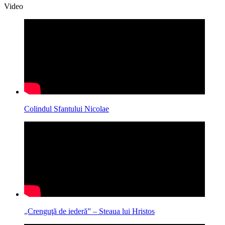
Video
Colindul Sfantului Nicolae
„Crenguţă de iederă” – Steaua lui Hristos