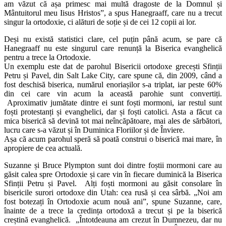
am văzut că așa primesc mai multă dragoste de la Domnul și
Mântuitorul meu Iisus Hristos”, a spus Hanegraaff, care nu a trecut
singur la ortodoxie, ci alături de soție și de cei 12 copii ai lor.
Deși nu există statistici clare, cel puțin până acum, se pare că
Hanegraaff nu este singurul care renunță la Biserica evanghelică
pentru a trece la Ortodoxie.
Un exemplu este dat de parohul Bisericii ortodoxe grecești Sfinții
Petru și Pavel, din Salt Lake City, care spune că, din 2009, când a
fost deschisă biserica, numărul enoriașilor s-a triplat, iar peste 60%
din cei care vin acum la această parohie sunt convertiți.
Aproximativ jumătate dintre ei sunt foști mormoni, iar restul sunt
foști protestanți și evanghelici, dar și foști catolici. Asta a făcut ca
mica biserică să devină tot mai neîncăpătoare, mai ales de sărbători,
lucru care s-a văzut și în Duminica Floriilor și de Înviere.
Așa că acum parohul speră să poată construi o biserică mai mare, în
apropiere de cea actuală.
Suzanne și Bruce Plympton sunt doi dintre foștii mormoni care au
găsit calea spre Ortodoxie și care vin în fiecare duminică la Biserica
Sfinții Petru și Pavel. Alți foști mormoni au găsit consolare în
bisericile surori ortodoxe din Utah: cea rusă și cea sârbă. „Noi am
fost botezați în Ortodoxie acum nouă ani”, spune Suzanne, care,
înainte de a trece la credința ortodoxă a trecut și pe la biserică
creștină evanghelică. „Întotdeauna am crezut în Dumnezeu, dar nu