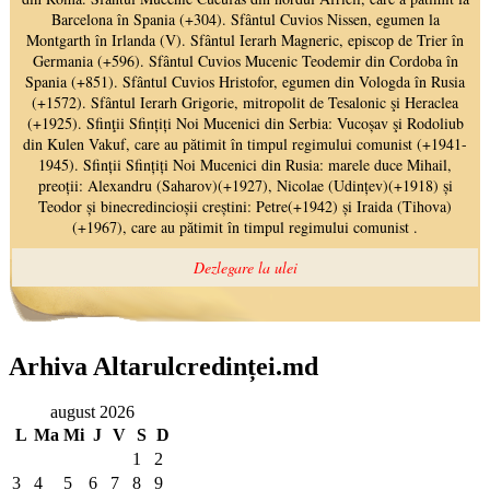
Arhiva Altarulcredinței.md
august 2026
L
Ma
Mi
J
V
S
D
1
2
3
4
5
6
7
8
9