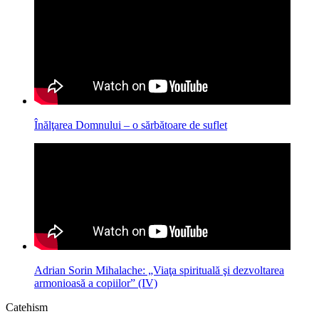
Înălţarea Domnului – o sărbătoare de suflet
Adrian Sorin Mihalache: „Viaţa spirituală şi dezvoltarea
armonioasă a copiilor” (IV)
Catehism