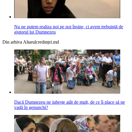
Nu ne putem realiza noi pe noi înşine, ci avem trebuinţă de
ajutorul lui Dumnezeu
Din arhiva Altarulcredinței.md
Dacă Dumnezeu ne iubește atât de mult, de ce îi place să ne
vadă în genunchi?