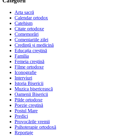
Categorii
Arta sacră
Calendar ortodox
Catehism
Citate ortodoxe
Comemorări
Comentariile zilei
Credință și medicină
Educația creștină
Familia
Femeia creștină
Filme ortodoxe
Iconografie
Interviuri
Istoria Bisericii
Muzica bisericească
Oamenii Bisericii
Pilde ortodoxe
Poezie creştină
Postul Mare
Predici
Provocările vremii
Psihoterapie ortodoxă
Reportaje