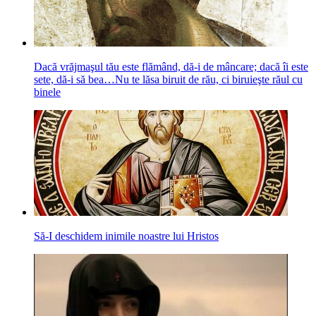
Dacă vrăjmaşul tău este flămând, dă-i de mâncare; dacă îi este
sete, dă-i să bea…Nu te lăsa biruit de rău, ci biruieşte răul cu
binele
Să-I deschidem inimile noastre lui Hristos