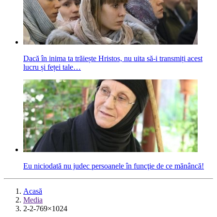
Dacă în inima ta trăiește Hristos, nu uita să-i transmiți acest
lucru și feței tale…
Eu niciodată nu judec persoanele în funcţie de ce mănâncă!
Acasă
Media
2-2-769×1024