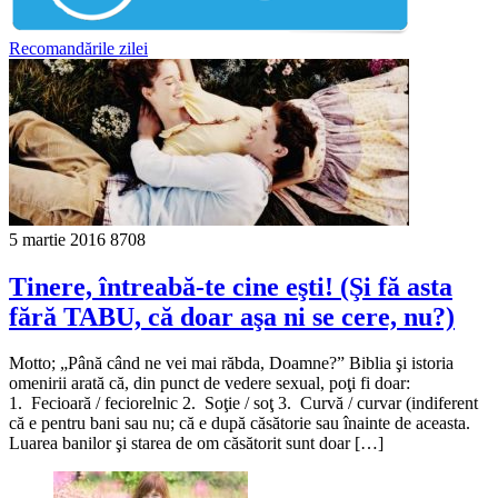
Recomandările zilei
5 martie 2016
8708
Tinere, întreabă-te cine eşti! (Şi fă asta
fără TABU, că doar aşa ni se cere, nu?)
Motto; „Până când ne vei mai răbda, Doamne?” Biblia şi istoria
omenirii arată că, din punct de vedere sexual, poţi fi doar:
1. Fecioară / feciorelnic 2. Soţie / soţ 3. Curvă / curvar (indiferent
că e pentru bani sau nu; că e după căsătorie sau înainte de aceasta.
Luarea banilor şi starea de om căsătorit sunt doar […]