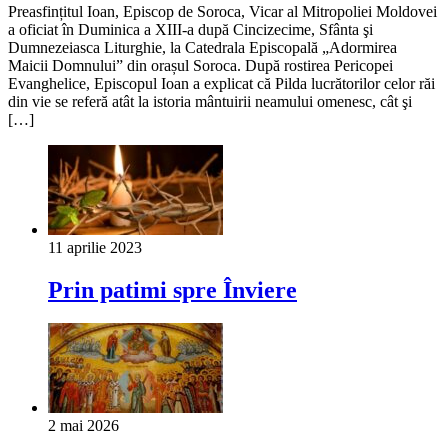
Preasfințitul Ioan, Episcop de Soroca, Vicar al Mitropoliei Moldovei
a oficiat în Duminica a XIII-a după Cincizecime, Sfânta şi
Dumnezeiasca Liturghie, la Catedrala Episcopală „Adormirea
Maicii Domnului” din orașul Soroca. După rostirea Pericopei
Evanghelice, Episcopul Ioan a explicat că Pilda lucrătorilor celor răi
din vie se referă atât la istoria mântuirii neamului omenesc, cât şi
[…]
11 aprilie 2023
Prin patimi spre Înviere
2 mai 2026