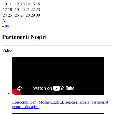
10
11
12
13
14
15
16
17
18
19
20
21
22
23
24
25
26
27
28
29
30
31
« iul.
Partenerii Noștri
Video
Episcopul Ioan (Moşneguţu): „Biserica şi şcoala: parteneriat
pentru educaţie.”