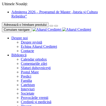
Ultimele Noutăți:
Admiterea 2026 – Programul de Master „Istoria și Cultura
Religiilor”
Adresează o întrebare preotului
Comutare navigare
Despre noi
Despre revistă
Echipa Altarul Credinței
Contacte
Bibliotecă
Calendar ortodox
Comentariile zilei
Sfaturi duhovnicești
Postul Mare
Predici
Familia
Catehism
Interviuri
Societate
Provocările vremii
Credință și medicină