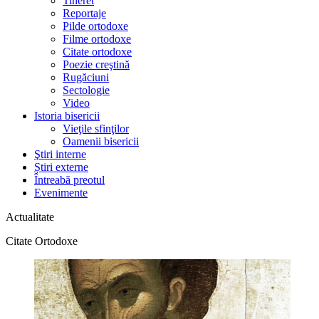
Tineret
Reportaje
Pilde ortodoxe
Filme ortodoxe
Citate ortodoxe
Poezie creştină
Rugăciuni
Sectologie
Video
Istoria bisericii
Vieţile sfinţilor
Oamenii bisericii
Ştiri interne
Știri externe
Întreabă preotul
Evenimente
Actualitate
Citate Ortodoxe