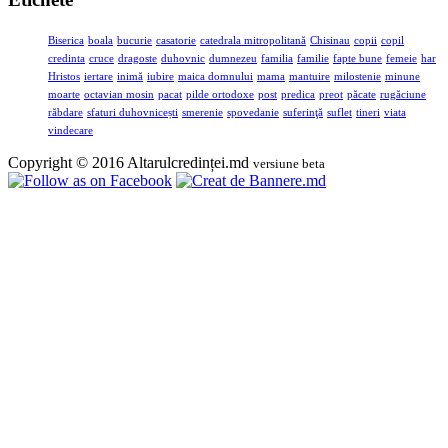
Biserica
boala
bucurie
casatorie
catedrala mitropolitană
Chisinau
copii
copil
credinta
cruce
dragoste
duhovnic
dumnezeu
familia
familie
fapte bune
femeie
har
Hristos
iertare
inimă
iubire
maica domnului
mama
mantuire
milostenie
minune
moarte
octavian mosin
pacat
pilde ortodoxe
post
predica
preot
păcate
rugăciune
răbdare
sfaturi duhovnicești
smerenie
spovedanie
suferinţă
suflet
tineri
viata
vindecare
Copyright © 2016 Altarulcredinței.md
versiune beta