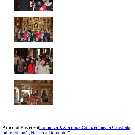
Articolul Precedent
Duminica XX-a după Cincizecime, la Catedrala
mitropolitană „Nașterea Domnului”