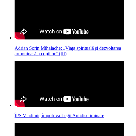
Adrian Sorin Mihalache: „Viaţa spirituală şi dezvoltarea
armonioasă a copiilor” (III)
ÎPS Vladimir, împotriva Legii Antidiscriminare