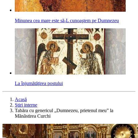
Minunea cea mare este să-L cunoaştem pe Dumnezeu
La înjumătăţirea postului
Acasă
Ştiri interne
Tabăra cu genericul „Dumnezeu, prietenul meu” la
Mănăstirea Curchi