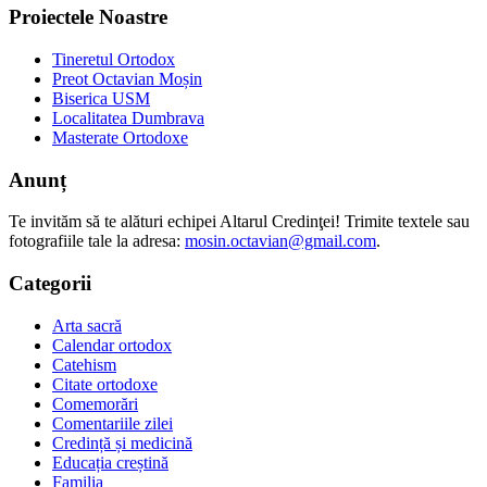
Proiectele Noastre
Tineretul Ortodox
Preot Octavian Moșin
Biserica USM
Localitatea Dumbrava
Masterate Ortodoxe
Anunț
Te invităm să te alături echipei Altarul Credinţei! Trimite textele sau
fotografiile tale la adresa:
mosin.octavian@gmail.com
.
Categorii
Arta sacră
Calendar ortodox
Catehism
Citate ortodoxe
Comemorări
Comentariile zilei
Credință și medicină
Educația creștină
Familia