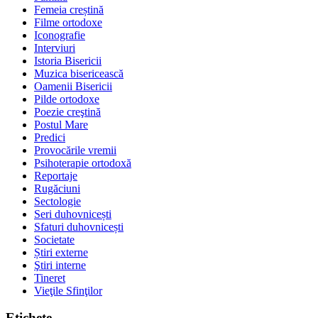
Femeia creștină
Filme ortodoxe
Iconografie
Interviuri
Istoria Bisericii
Muzica bisericească
Oamenii Bisericii
Pilde ortodoxe
Poezie creştină
Postul Mare
Predici
Provocările vremii
Psihoterapie ortodoxă
Reportaje
Rugăciuni
Sectologie
Seri duhovnicești
Sfaturi duhovnicești
Societate
Știri externe
Ştiri interne
Tineret
Vieţile Sfinţilor
Etichete