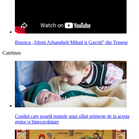
Biserica „Sfinţii Arhangheli Mihail şi Gavriil” din Truşeni
Catehism
Copilul care poartă numele unui sfânt primește de la acesta
ajutor și binecuvântare