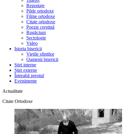
Tineret
Reportaje
Pilde ortodoxe
Filme ortodoxe
Citate ortodoxe
Poezie creştină
Rugăciuni
Sectologie
Video
Istoria bisericii
Vieţile sfinţilor
Oamenii bisericii
Ştiri interne
Știri externe
Întreabă preotul
Evenimente
Actualitate
Citate Ortodoxe