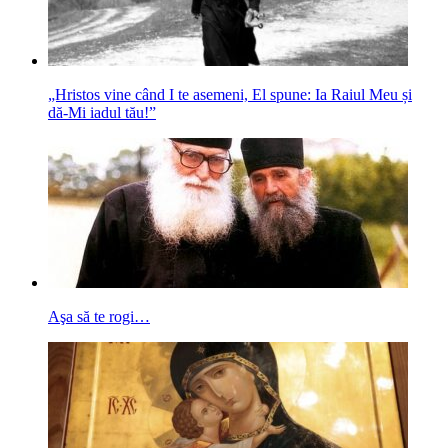
„Hristos vine când I te asemeni, El spune: Ia Raiul Meu și
dă‑Mi iadul tău!”
Aşa să te rogi…