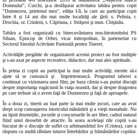
Domnului”, Curchi, şi-a desfăşurat activitatea tabăra pentru copii
"Dumnezeu, prietenul meu", ediția I-îi, la care au participat copii
între 8 și 14 ani din mai multe localităţi ale ţării: s. Pelinia, r.
Drochia, or. Criuleni, s. Căpriana, r. Străşeni şi mun. Chişinău.
Tabăra a fost organizată cu binecuvântarea nou-hirotonitului PS
Siluan, Episcop de Orhei, vicar mitropolitan, în parteneriat cu
Sectorul Sinodal Activitate Pastorală pentru Tineret.
Activităţile pregătite de organizatorii acestui proiect au fost multiple
şi s-au axat pe aspecte recreative, didactice, dar mai ales spirituale.
În prima zi copiii au participat la mai multe activităţi, menite să-i
ajute să se cunoască şi împrietenească. Programul taberei a
continuat cu vizionarea unui film, pe baza căruia s-au purtat discuţii
despre importanţa rugăciunii în viaţa noastră, dar şi despre dragostea
pe care trebuie să o avem faţă de Dumnezeu şi faţă de aproapele.
În a doua zi, tinerii au luat parte la mai multe jocuri, care au avut
drept scop cunoaşterea istoricului mănăstirii şi a vieţii monahale. Nu
au lipsit drumețiile, jocurile și concursurile în aer liber, cadrul natural
fiind unul deosebit de atractiv. În seara aceleiaşi zile copiii s-au
bucurat de o discuţie de suflet cu arhimandritul Iov (Cristea), care a
răspuns cu multă răbdare tuturor întrebărilor şi frământărilor copiilor.