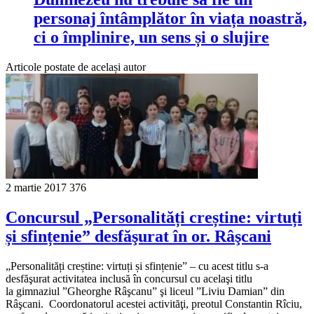
personaj întâmplător în viața noastră,
ci o împlinire, un sens și o slujire
Articole postate de același autor
2 martie 2017
376
Concursul „Personalități creștine: virtuți
și sfințenie” desfăşurat în or. Râşcani
„Personalități creștine: virtuți și sfințenie” – cu acest titlu s-a
desfăşurat activitatea inclusă în concursul cu acelaşi titlu
la gimnaziul ”Gheorghe Râşcanu” şi liceul ”Liviu Damian” din
Râşcani. Coordonatorul acestei activităţi, preotul Constantin Rîciu,