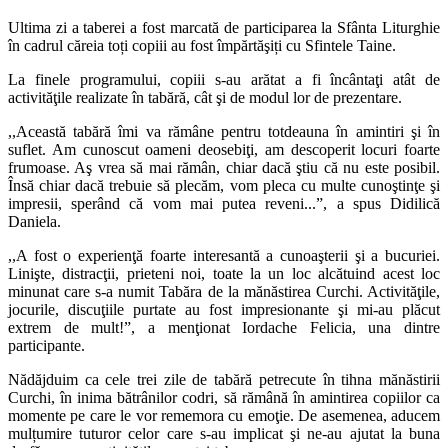
Ultima zi a taberei a fost marcată de participarea la Sfânta Liturghie
în cadrul căreia toți copiii au fost împărtăşiți cu Sfintele Taine.
La finele programului, copiii s-au arătat a fi încântaţi atât de
activităţile realizate în tabără, cât şi de modul lor de prezentare.
,,Această tabără îmi va rămâne pentru totdeauna în amintiri şi în
suflet. Am cunoscut oameni deosebiţi, am descoperit locuri foarte
frumoase. Aş vrea să mai rămân, chiar dacă ştiu că nu este posibil.
Însă chiar dacă trebuie să plecăm, vom pleca cu multe cunoştinţe şi
impresii, sperând că vom mai putea reveni...”, a spus Didilică
Daniela.
,,A fost o experienţă foarte interesantă a cunoaşterii şi a bucuriei.
Linişte, distracţii, prieteni noi, toate la un loc alcătuind acest loc
minunat care s-a numit Tabăra de la mănăstirea Curchi. Activităţile,
jocurile, discuţiile purtate au fost impresionante şi mi-au plăcut
extrem de mult!”, a menţionat Iordache Felicia, una dintre
participante.
Nădăjduim ca cele trei zile de tabără petrecute în tihna mănăstirii
Curchi, în inima bătrânilor codri, să rămână în amintirea copiilor ca
momente pe care le vor rememora cu emoţie. De asemenea, aducem
mulțumire tuturor celor care s-au implicat şi ne-au ajutat la buna