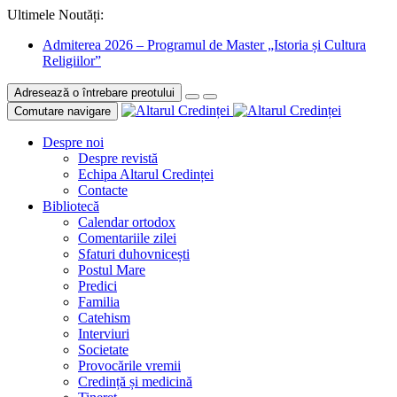
Ultimele Noutăți:
Admiterea 2026 – Programul de Master „Istoria și Cultura
Religiilor”
Adresează o întrebare preotului
Comutare navigare
Despre noi
Despre revistă
Echipa Altarul Credinței
Contacte
Bibliotecă
Calendar ortodox
Comentariile zilei
Sfaturi duhovnicești
Postul Mare
Predici
Familia
Catehism
Interviuri
Societate
Provocările vremii
Credință și medicină