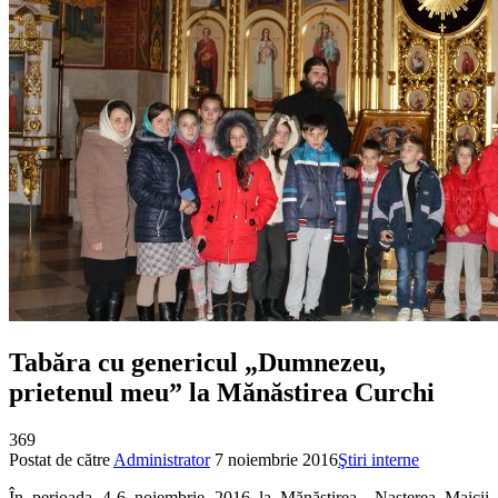
Tabăra cu genericul „Dumnezeu,
prietenul meu” la Mănăstirea Curchi
369
Postat de către
Administrator
7 noiembrie 2016
Ştiri interne
În perioada 4-6 noiembrie 2016 la Mănăstirea „Nașterea Maicii