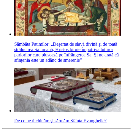
Sâmbăta Patimilor: „Deşertat de slavă divină şi de toată
strălucirea Sa umană, Hristos biruie împotriva tuturor
pariorilor care plusează pe înfrângerea Sa. Şi ne arată că
sfinţenia este un adânc de smerenie”
De ce ne închinăm şi sărutăm Sfânta Evanghelie?