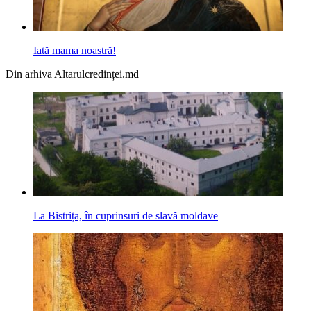
Iată mama noastră!
Din arhiva Altarulcredinței.md
La Bistrița, în cuprinsuri de slavă moldave