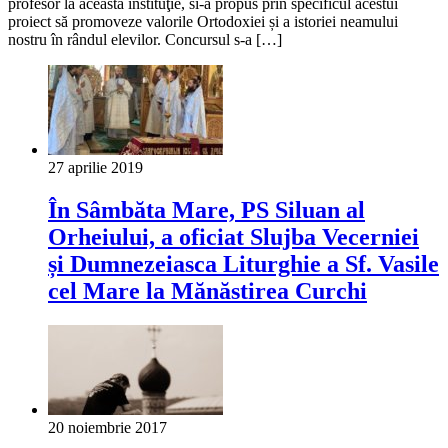
profesor la această instituţie, si-a propus prin specificul acestui
proiect să promoveze valorile Ortodoxiei și a istoriei neamului
nostru în rândul elevilor. Concursul s-a […]
27 aprilie 2019
În Sâmbăta Mare, PS Siluan al
Orheiului, a oficiat Slujba Vecerniei
și Dumnezeiasca Liturghie a Sf. Vasile
cel Mare la Mănăstirea Curchi
20 noiembrie 2017