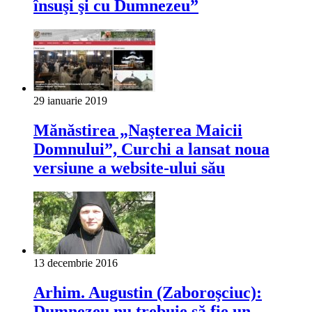
însuşi şi cu Dumnezeu”
29 ianuarie 2019
Mănăstirea „Naşterea Maicii
Domnului”, Curchi a lansat noua
versiune a website-ului său
13 decembrie 2016
Arhim. Augustin (Zaboroşciuc):
Dumnezeu nu trebuie să fie un