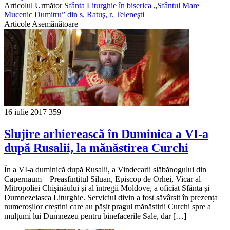
Articolul Următor
Sfânta Liturghie în biserica „Sfântul Mare
Mucenic Dumitru” din s. Ratuş, r. Teleneşti
Articole Asemănătoare
16 iulie 2017
359
Slujire arhierească în Duminica a VI-a
după Rusalii, la mănăstirea Curchi
În a VI-a duminică după Rusalii, a Vindecarii slăbănogului din
Capernaum – Preasfinţitul Siluan, Episcop de Orhei, Vicar al
Mitropoliei Chișinăului și al întregii Moldove, a oficiat Sfânta și
Dumnezeiasca Liturghie. Serviciul divin a fost săvârșit în prezența
numeroșilor creștini care au pășit pragul mănăstirii Curchi spre a
mulțumi lui Dumnezeu pentru binefacerile Sale, dar […]