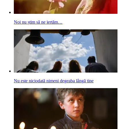
Noi nu știm să ne iertăm…
Nu este niciodată nimeni degeaba lângă tine