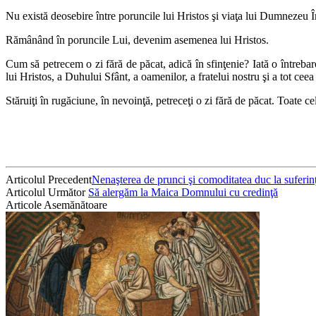
Nu există deosebire între poruncile lui Hristos şi viaţa lui Dumnezeu Î
Rămânând în poruncile Lui, devenim asemenea lui Hristos.
Cum să petrecem o zi fără de păcat, adică în sfinţenie? Iată o întreba
lui Hristos, a Duhului Sfânt, a oamenilor, a fratelui nostru şi a tot ceea
Stăruiţi în rugăciune, în nevoinţă, petreceţi o zi fără de păcat. Toate 
Articolul Precedent
Nenaşterea de prunci şi comoditatea duc la suferinţ
Articolul Următor
Să alergăm la Maica Domnului cu credinţă
Articole Asemănătoare