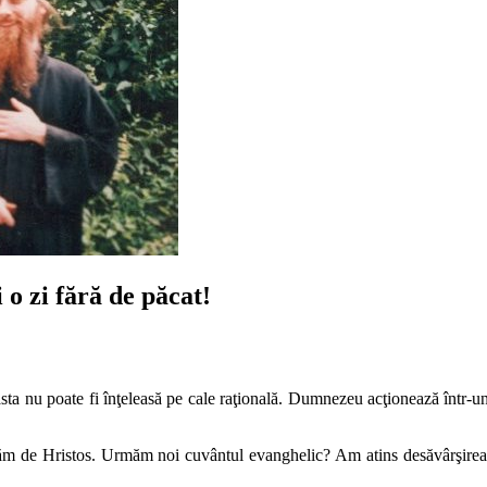
 o zi fără de păcat!
ta nu poate fi înţeleasă pe cale raţională. Dumnezeu acţionează într-un 
lăm de Hristos. Urmăm noi cuvântul evanghelic? Am atins desăvârşirea, a