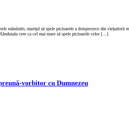
le mănăstiri, stareţul să spele picioarele a doisprezece din vieţuitorii m
 Rânduiala cere ca cel mai mare să spele picioarele celor […]
preună-vorbitor cu Dumnezeu