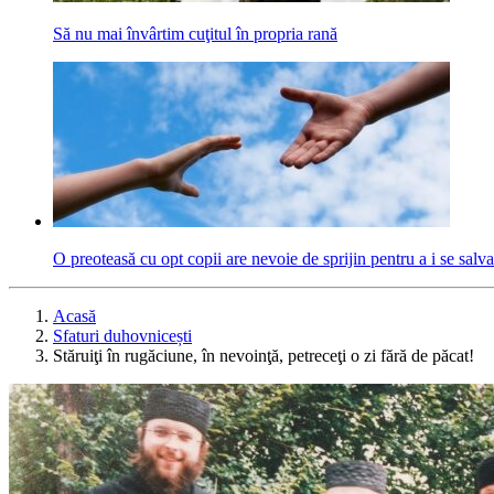
Să nu mai învârtim cuţitul în propria rană
O preoteasă cu opt copii are nevoie de sprijin pentru a i se salva
Acasă
Sfaturi duhovnicești
Stăruiţi în rugăciune, în nevoinţă, petreceţi o zi fără de păcat!