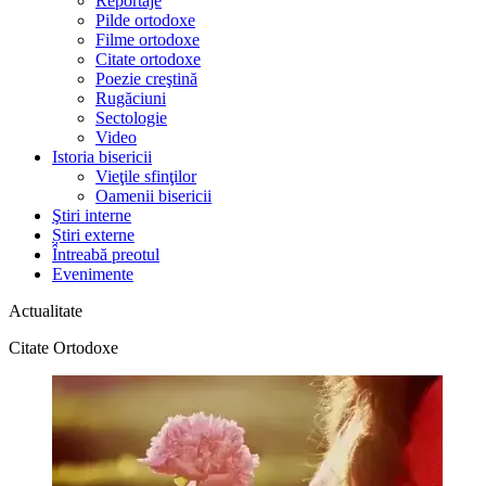
Reportaje
Pilde ortodoxe
Filme ortodoxe
Citate ortodoxe
Poezie creştină
Rugăciuni
Sectologie
Video
Istoria bisericii
Vieţile sfinţilor
Oamenii bisericii
Ştiri interne
Știri externe
Întreabă preotul
Evenimente
Actualitate
Citate Ortodoxe