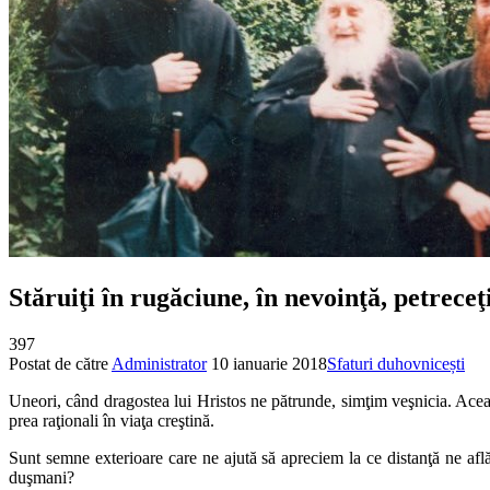
Stăruiţi în rugăciune, în nevoinţă, petreceţi
397
Postat de către
Administrator
10 ianuarie 2018
Sfaturi duhovnicești
Uneori, când dragostea lui Hristos ne pătrunde, simţim veşnicia. Aceas
prea raţionali în viaţa creştină.
Sunt semne exterioare care ne ajută să apreciem la ce distanţă ne af
duşmani?