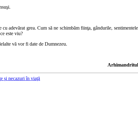
nsuşi.
re cu adevărat grea. Cum să ne schimbăm fiinţa, gândurile, sentimentele ş
 ce este viu?
celelalte vă vor fi date de Dumnezeu.
Arhimandritul
e şi necazuri în viaţă