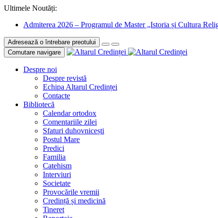
Ultimele Noutăți:
Admiterea 2026 – Programul de Master „Istoria și Cultura Relig
Adresează o întrebare preotului
Comutare navigare
Despre noi
Despre revistă
Echipa Altarul Credinței
Contacte
Bibliotecă
Calendar ortodox
Comentariile zilei
Sfaturi duhovnicești
Postul Mare
Predici
Familia
Catehism
Interviuri
Societate
Provocările vremii
Credință și medicină
Tineret