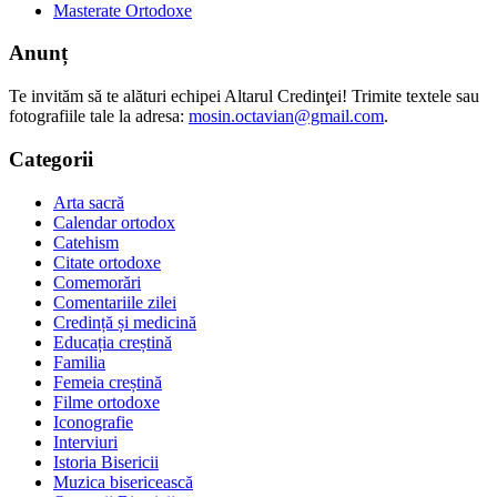
Masterate Ortodoxe
Anunț
Te invităm să te alături echipei Altarul Credinţei! Trimite textele sau
fotografiile tale la adresa:
mosin.octavian@gmail.com
.
Categorii
Arta sacră
Calendar ortodox
Catehism
Citate ortodoxe
Comemorări
Comentariile zilei
Credință și medicină
Educația creștină
Familia
Femeia creștină
Filme ortodoxe
Iconografie
Interviuri
Istoria Bisericii
Muzica bisericească