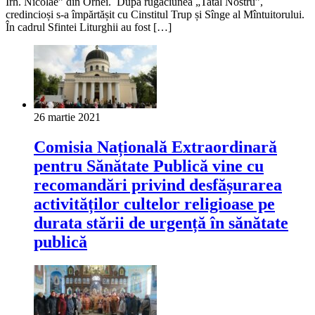
Irh. Nicolae” din Orhei. După rugăciunea „Tatăl Nostru”,
credincioși s-a împărtășit cu Cinstitul Trup și Sînge al Mîntuitorului.
În cadrul Sfintei Liturghii au fost […]
26 martie 2021
Comisia Națională Extraordinară
pentru Sănătate Publică vine cu
recomandări privind desfășurarea
activităților cultelor religioase pe
durata stării de urgență în sănătate
publică