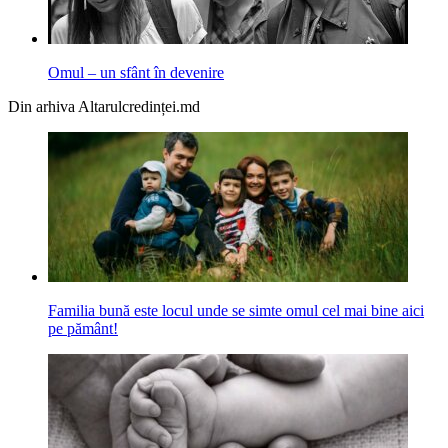
Omul – un sfânt în devenire
Din arhiva Altarulcredinței.md
Familia bună este locul unde se simte omul cel mai bine aici
pe pământ!