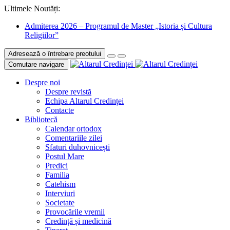
Ultimele Noutăți:
Admiterea 2026 – Programul de Master „Istoria și Cultura
Religiilor”
Adresează o întrebare preotului
Comutare navigare
Despre noi
Despre revistă
Echipa Altarul Credinței
Contacte
Bibliotecă
Calendar ortodox
Comentariile zilei
Sfaturi duhovnicești
Postul Mare
Predici
Familia
Catehism
Interviuri
Societate
Provocările vremii
Credință și medicină