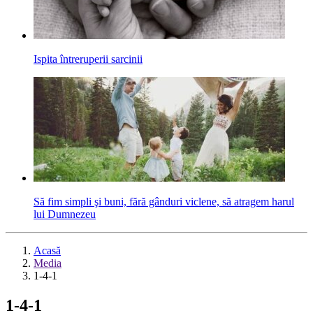
Ispita întreruperii sarcinii
Să fim simpli şi buni, fără gânduri viclene, să atragem harul
lui Dumnezeu
Acasă
Media
1-4-1
1-4-1