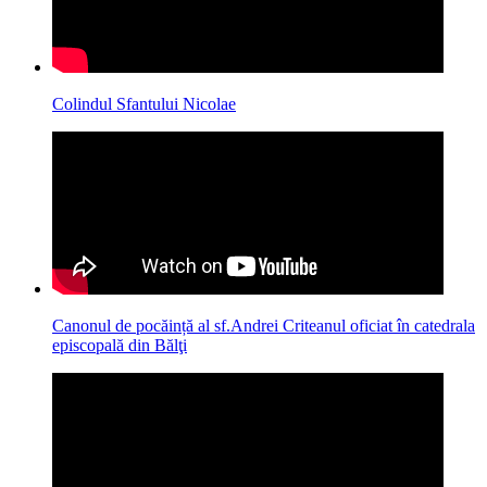
Colindul Sfantului Nicolae
Canonul de pocăință al sf.Andrei Criteanul oficiat în catedrala
episcopală din Bălţi