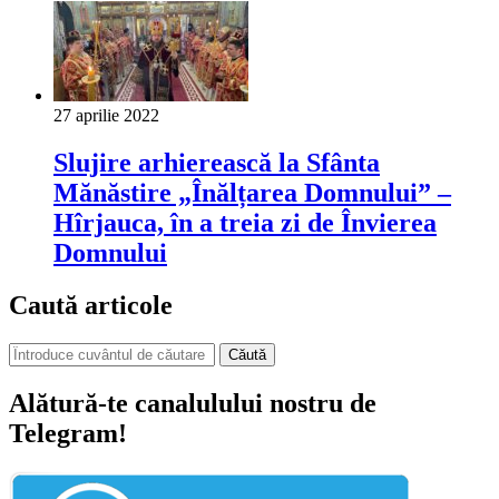
27 aprilie 2022
Slujire arhierească la Sfânta
Mănăstire „Înălțarea Domnului” –
Hîrjauca, în a treia zi de Învierea
Domnului
Caută articole
Căută
Alătură-te canalulului nostru de
Telegram!