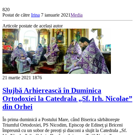
820
Postat de către
Irina
7 ianuarie 2021
Media
Articole postate de același autor
21 martie 2021
1876
Slujbă Arhierească în Duminica
Ortodoxiei la Catedrala „Sf. Irh. Nicolae”
din Orhei
În prima duminică a Postului Mare, când Biserica sărbătoreşte
Triumful Ortodoxiei, PS Nicodim, Episcop de Edineţ şi Briceni
împreună cu un sobor de preoți și diaconi a slujit la Catedrala „Sf.