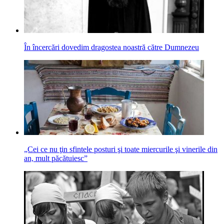
În încercări dovedim dragostea noastră către Dumnezeu
„Cei ce nu ţin sfintele posturi şi toate miercurile şi vinerile din
an, mult păcătuiesc”