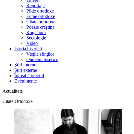
Tineret
Reportaje
Pilde ortodoxe
Filme ortodoxe
Citate ortodoxe
Poezie creştină
Rugăciuni
Sectologie
Video
Istoria bisericii
Vieţile sfinţilor
Oamenii bisericii
Ştiri interne
Știri externe
Întreabă preotul
Evenimente
Actualitate
Citate Ortodoxe