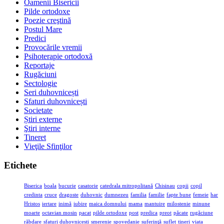
Oamenii Bisericii
Pilde ortodoxe
Poezie creştină
Postul Mare
Predici
Provocările vremii
Psihoterapie ortodoxă
Reportaje
Rugăciuni
Sectologie
Seri duhovnicești
Sfaturi duhovnicești
Societate
Știri externe
Ştiri interne
Tineret
Vieţile Sfinţilor
Etichete
Biserica
boala
bucurie
casatorie
catedrala mitropolitană
Chisinau
copii
copil
credinta
cruce
dragoste
duhovnic
dumnezeu
familia
familie
fapte bune
femeie
har
Hristos
iertare
inimă
iubire
maica domnului
mama
mantuire
milostenie
minune
moarte
octavian mosin
pacat
pilde ortodoxe
post
predica
preot
păcate
rugăciune
răbdare
sfaturi duhovnicești
smerenie
spovedanie
suferinţă
suflet
tineri
viata