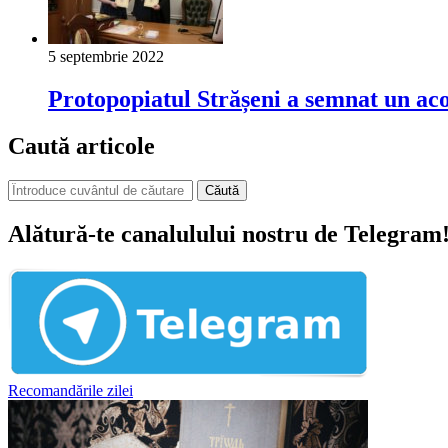
5 septembrie 2022
Protopopiatul Strășeni a semnat un aco
Caută articole
Căută
Alătură-te canalulului nostru de Telegram
Recomandările zilei