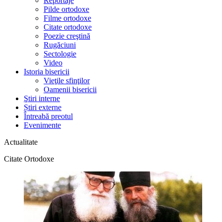
Reportaje
Pilde ortodoxe
Filme ortodoxe
Citate ortodoxe
Poezie creştină
Rugăciuni
Sectologie
Video
Istoria bisericii
Vieţile sfinţilor
Oamenii bisericii
Ştiri interne
Știri externe
Întreabă preotul
Evenimente
Actualitate
Citate Ortodoxe