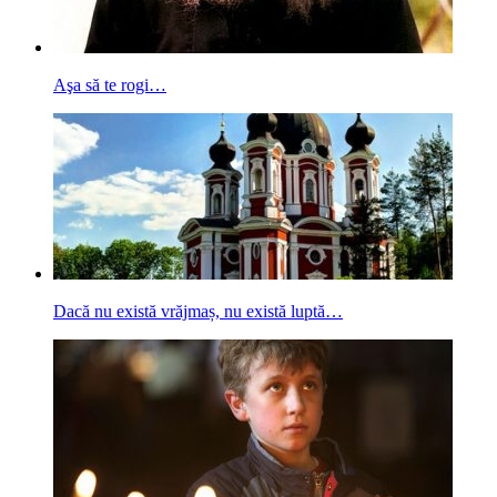
Aşa să te rogi…
Dacă nu există vrăjmaș, nu există luptă…