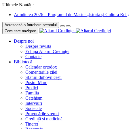
Ultimele Noutăți:
Admiterea 2026 – Programul de Master „Istoria și Cultura Relig
Adresează o întrebare preotului
Comutare navigare
Despre noi
Despre revistă
Echipa Altarul Credinței
Contacte
Bibliotecă
Calendar ortodox
Comentariile zilei
Sfaturi duhovnicești
Postul Mare
Predici
Familia
Catehism
Interviuri
Societate
Provocările vremii
Credință și medicină
Tineret