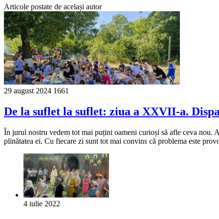
Articole postate de același autor
29 august 2024
1661
De la suflet la suflet: ziua a XXVII-a. Disp
În jurul nostru vedem tot mai puțini oameni curioși să afle ceva nou. Ai i
plinătatea ei. Cu fiecare zi sunt tot mai convins că problema este pro
4 iulie 2022