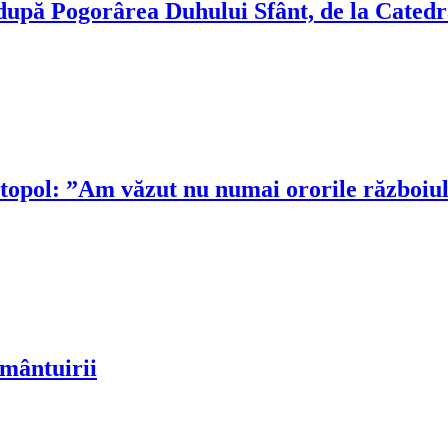
a după Pogorârea Duhului Sfânt, de la Cated
itopol: ”Am văzut nu numai ororile războiul
 mântuirii