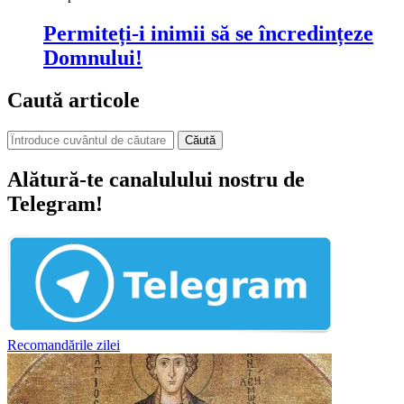
Permiteți-i inimii să se încredințeze
Domnului!
Caută articole
Căută
Alătură-te canalulului nostru de
Telegram!
Recomandările zilei