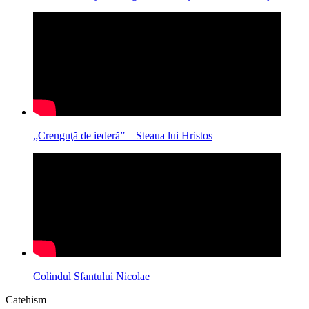
„Crenguţă de iederă” – Steaua lui Hristos
Colindul Sfantului Nicolae
Catehism