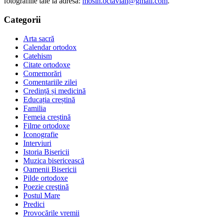
fotografiile tale la adresa:
mosin.octavian@gmail.com
.
Categorii
Arta sacră
Calendar ortodox
Catehism
Citate ortodoxe
Comemorări
Comentariile zilei
Credință și medicină
Educația creștină
Familia
Femeia creștină
Filme ortodoxe
Iconografie
Interviuri
Istoria Bisericii
Muzica bisericească
Oamenii Bisericii
Pilde ortodoxe
Poezie creştină
Postul Mare
Predici
Provocările vremii