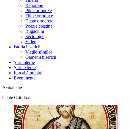
Tineret
Reportaje
Pilde ortodoxe
Filme ortodoxe
Citate ortodoxe
Poezie creştină
Rugăciuni
Sectologie
Video
Istoria bisericii
Vieţile sfinţilor
Oamenii bisericii
Ştiri interne
Știri externe
Întreabă preotul
Evenimente
Actualitate
Citate Ortodoxe