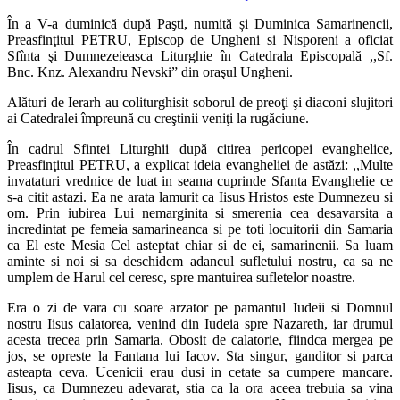
În a V-a duminică după Paşti, numită și Duminica Samarinencii,
Preasfinţitul PETRU, Episcop de Ungheni si Nisporeni a oficiat
Sfînta şi Dumnezeieasca Liturghie în Catedrala Episcopală ,,Sf.
Bnc. Knz. Alexandru Nevski” din oraşul Ungheni.
Alături de Ierarh au coliturghisit soborul de preoţi şi diaconi slujitori
ai Catedralei împreună cu creştinii veniţi la rugăciune.
În cadrul Sfintei Liturghii după citirea pericopei evanghelice,
Preasfinţitul PETRU, a explicat ideia evangheliei de astăzi: ,,Multe
invataturi vrednice de luat in seama cuprinde Sfanta Evanghelie ce
s-a citit astazi. Ea ne arata lamurit ca Iisus Hristos este Dumnezeu si
om. Prin iubirea Lui nemarginita si smerenia cea desavarsita a
incredintat pe femeia samarineanca si pe toti locuitorii din Samaria
ca El este Mesia Cel asteptat chiar si de ei, samarinenii. Sa luam
aminte si noi si sa deschidem adancul sufletului nostru, ca sa ne
umplem de Harul cel ceresc, spre mantuirea sufletelor noastre.
Era o zi de vara cu soare arzator pe pamantul Iudeii si Domnul
nostru Iisus calatorea, venind din Iudeia spre Nazareth, iar drumul
acesta trecea prin Samaria. Obosit de calatorie, fiindca mergea pe
jos, se opreste la Fantana lui Iacov. Sta singur, ganditor si parca
asteapta ceva. Ucenicii erau dusi in cetate sa cumpere mancare.
Iisus, ca Dumnezeu adevarat, stia ca la ora aceea trebuia sa vina