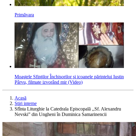
Primăvara
Moaştele Sfinţilor Închisorilor şi icoanele părintelui Iustin
Pârvu, filmate izvorând mir (Video)
Acasă
Ştiri interne
Sfînta Liturghie la Catedrala Episcopală ,,Sf. Alexandru
Nevski” din Ungheni în Duminica Samarinencii