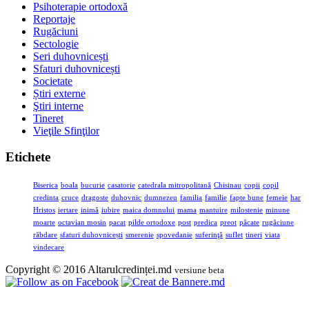
Psihoterapie ortodoxă
Reportaje
Rugăciuni
Sectologie
Seri duhovnicești
Sfaturi duhovnicești
Societate
Știri externe
Ştiri interne
Tineret
Vieţile Sfinţilor
Etichete
Biserica
boala
bucurie
casatorie
catedrala mitropolitană
Chisinau
copii
copil
credinta
cruce
dragoste
duhovnic
dumnezeu
familia
familie
fapte bune
femeie
har
Hristos
iertare
inimă
iubire
maica domnului
mama
mantuire
milostenie
minune
moarte
octavian mosin
pacat
pilde ortodoxe
post
predica
preot
păcate
rugăciune
răbdare
sfaturi duhovnicești
smerenie
spovedanie
suferinţă
suflet
tineri
viata
vindecare
Copyright © 2016 Altarulcredinței.md
versiune beta