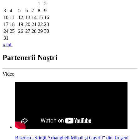
1
2
3
4
5
6
7
8
9
10
11
12
13
14
15
16
17
18
19
20
21
22
23
24
25
26
27
28
29
30
31
« iul.
Partenerii Noștri
Video
Biserica „Sfinţii Arhangheli Mihail şi Gavriil” din Truşeni