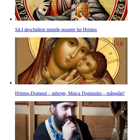
Să-I deschidem inimile noastre lui Hristos
Hristos-Domnul – iubește, Maica Domnului – mângâie!