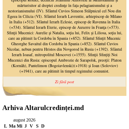
Arhiva Altarulcredinței.md
august 2026
L
Ma
Mi
J
V
S
D