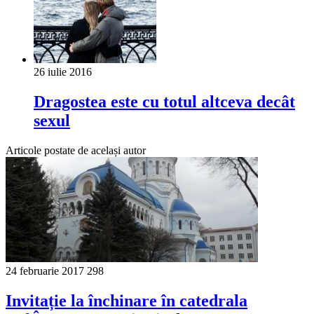
26 iulie 2016
Dragostea este cu totul altceva decât
sexul
Articole postate de același autor
24 februarie 2017
298
Invitație la închinare în catedrala