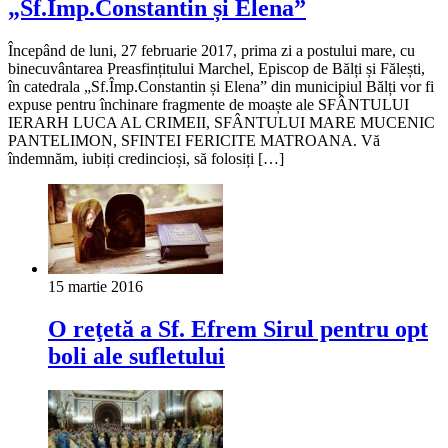
„Sf.Împ.Constantin și Elena”
Începând de luni, 27 februarie 2017, prima zi a postului mare, cu
binecuvântarea Preasfințitului Marchel, Episcop de Bălți și Fălești,
în catedrala „Sf.Împ.Constantin și Elena” din municipiul Bălți vor fi
expuse pentru închinare fragmente de moaște ale SFÂNTULUI
IERARH LUCA AL CRIMEII, SFÂNTULUI MARE MUCENIC
PANTELIMON, SFINTEI FERICITE MATROANA. Vă
îndemnăm, iubiți credincioși, să folosiți […]
15 martie 2016
O reţetă a Sf. Efrem Sirul pentru opt
boli ale sufletului