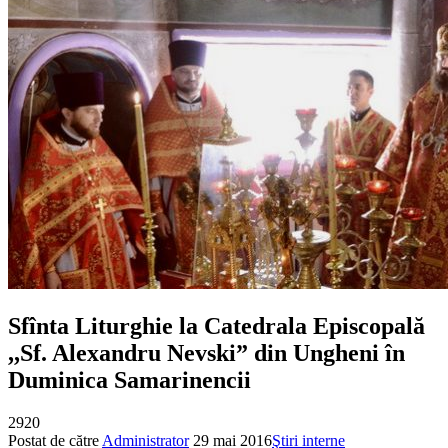
Sfînta Liturghie la Catedrala Episcopală
,,Sf. Alexandru Nevski” din Ungheni în
Duminica Samarinencii
2920
Postat de către
Administrator
29 mai 2016
Ştiri interne