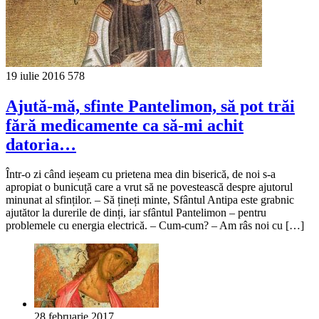
19 iulie 2016
578
Ajută-mă, sfinte Pantelimon, să pot trăi
fără medicamente ca să-mi achit
datoria…
Într-o zi când ieșeam cu prietena mea din biserică, de noi s-a
apropiat o bunicuță care a vrut să ne povestească despre ajutorul
minunat al sfinților. – Să țineți minte, Sfântul Antipa este grabnic
ajutător la durerile de dinți, iar sfântul Pantelimon – pentru
problemele cu energia electrică. – Cum-cum? – Am râs noi cu […]
28 februarie 2017