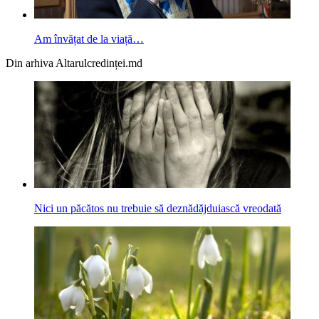
Am învățat de la viață…
Din arhiva Altarulcredinței.md
Nici un păcătos nu trebuie să deznădăjduiască vreodată