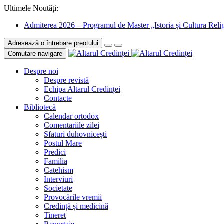
Ultimele Noutăți:
Admiterea 2026 – Programul de Master „Istoria și Cultura Relig
Adresează o întrebare preotului
Comutare navigare
Despre noi
Despre revistă
Echipa Altarul Credinței
Contacte
Bibliotecă
Calendar ortodox
Comentariile zilei
Sfaturi duhovnicești
Postul Mare
Predici
Familia
Catehism
Interviuri
Societate
Provocările vremii
Credință și medicină
Tineret