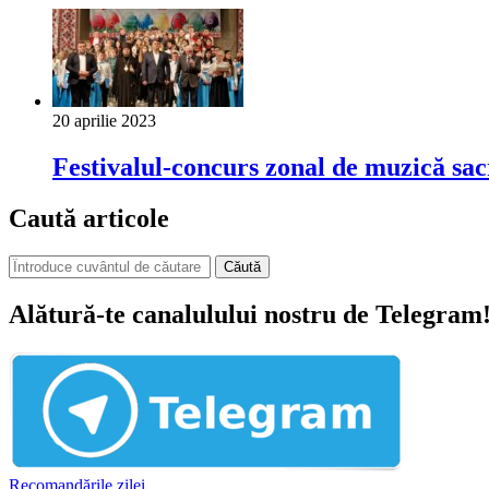
20 aprilie 2023
Festivalul-concurs zonal de muzică sac
Caută articole
Căută
Alătură-te canalulului nostru de Telegram
Recomandările zilei