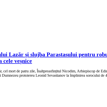
ului Lazăr și slujba Parastasului pentru ro
a cele veșnice
, cel mort de patru zile, Înaltpreasfințitul Nicodim, Arhiepiscop de Edine
lui Dumnezeu protoiereu Leonid Sevastianov la împlinirea sorocului de 4