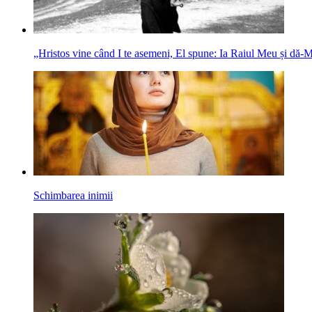
„Hristos vine când I te asemeni, El spune: Ia Raiul Meu și dă‑M
Schimbarea inimii