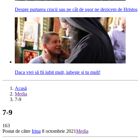
Despre purtarea crucii sau pe cât de uşor ne dezicem de Hristos
Daca vrei să fii iubit mult, iubeşte şi tu mult!
Acasă
Media
7-9
7-9
163
Postat de către
Irina
8 octombrie 2021
Media