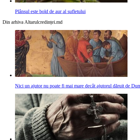
Plânsul este bold de aur al sufletului
Din arhiva Altarulcredinței.md
Nici un ajutor nu poate fi mai mare decât ajutorul dăruit de D