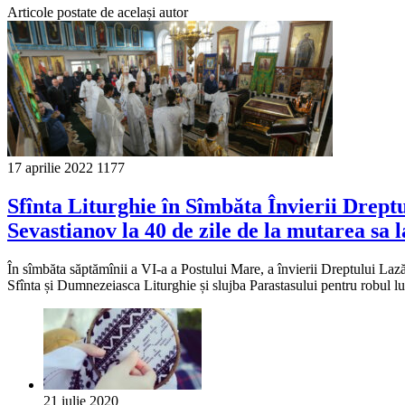
Articole postate de același autor
17 aprilie 2022
1177
Sfînta Liturghie în Sîmbăta Învierii Drept
Sevastianov la 40 de zile de la mutarea sa l
În sîmbăta săptămînii a VI-a a Postului Mare, a învierii Dreptului Lazăr
Sfînta și Dumnezeiasca Liturghie și slujba Parastasului pentru robul 
21 iulie 2020