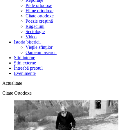
Reportaje
Pilde ortodoxe
Filme ortodoxe
Citate ortodoxe
Poezie creştină
Rugăciuni
Sectologie
Video
Istoria bisericii
Vieţile sfinţilor
Oamenii bisericii
Ştiri interne
Știri externe
Întreabă preotul
Evenimente
Actualitate
Citate Ortodoxe