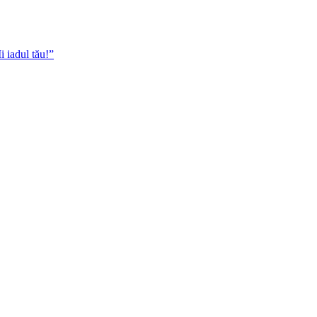
i iadul tău!”