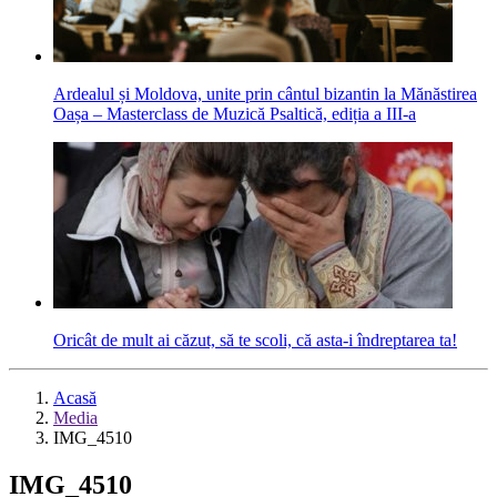
Ardealul și Moldova, unite prin cântul bizantin la Mănăstirea
Oașa – Masterclass de Muzică Psaltică, ediția a III-a
Oricât de mult ai căzut, să te scoli, că asta-i îndreptarea ta!
Acasă
Media
IMG_4510
IMG_4510