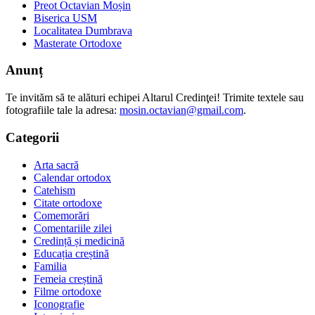
Preot Octavian Moșin
Biserica USM
Localitatea Dumbrava
Masterate Ortodoxe
Anunț
Te invităm să te alături echipei Altarul Credinţei! Trimite textele sau
fotografiile tale la adresa:
mosin.octavian@gmail.com
.
Categorii
Arta sacră
Calendar ortodox
Catehism
Citate ortodoxe
Comemorări
Comentariile zilei
Credință și medicină
Educația creștină
Familia
Femeia creștină
Filme ortodoxe
Iconografie