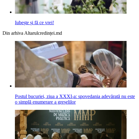
Iubește și fă ce vrei!
Din arhiva Altarulcredinței.md
Postul bucuriei, ziua a XXXI-a: spovedania adevărată nu este
o simplă enumerare a greșelilor