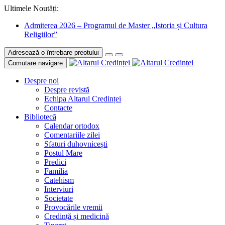
Ultimele Noutăți:
Admiterea 2026 – Programul de Master „Istoria și Cultura
Religiilor”
Adresează o întrebare preotului
Comutare navigare
Despre noi
Despre revistă
Echipa Altarul Credinței
Contacte
Bibliotecă
Calendar ortodox
Comentariile zilei
Sfaturi duhovnicești
Postul Mare
Predici
Familia
Catehism
Interviuri
Societate
Provocările vremii
Credință și medicină