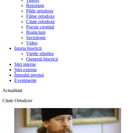
Tineret
Reportaje
Pilde ortodoxe
Filme ortodoxe
Citate ortodoxe
Poezie creştină
Rugăciuni
Sectologie
Video
Istoria bisericii
Vieţile sfinţilor
Oamenii bisericii
Ştiri interne
Știri externe
Întreabă preotul
Evenimente
Actualitate
Citate Ortodoxe