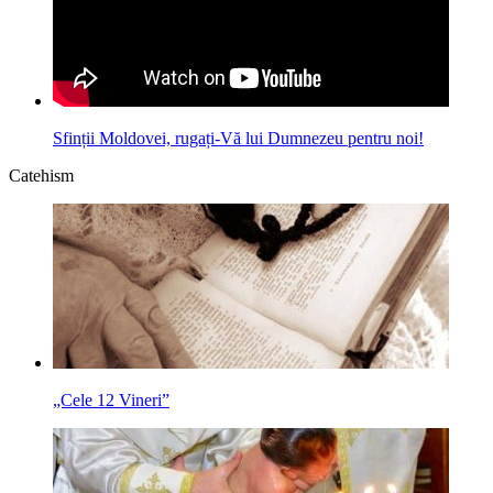
Sfinții Moldovei, rugați-Vă lui Dumnezeu pentru noi!
Catehism
„Cele 12 Vineri”