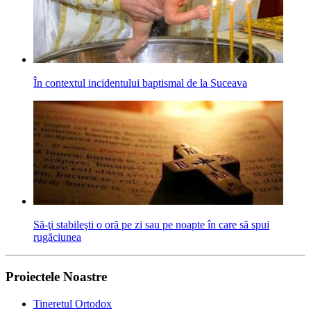
În contextul incidentului baptismal de la Suceava
Să-ţi stabileşti o oră pe zi sau pe noapte în care să spui
rugăciunea
Proiectele Noastre
Tineretul Ortodox