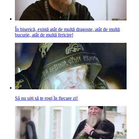
În biserică, există atât de multă dragoste, atât de multă
bucurie, atât de multă fericire!
Să nu uiți să te rogi în fiecare zi!