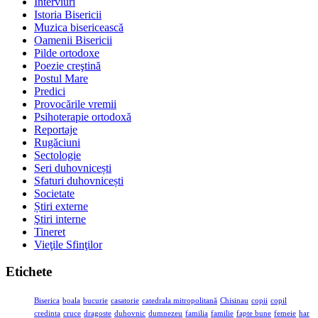
Interviuri
Istoria Bisericii
Muzica bisericească
Oamenii Bisericii
Pilde ortodoxe
Poezie creştină
Postul Mare
Predici
Provocările vremii
Psihoterapie ortodoxă
Reportaje
Rugăciuni
Sectologie
Seri duhovnicești
Sfaturi duhovnicești
Societate
Știri externe
Ştiri interne
Tineret
Vieţile Sfinţilor
Etichete
Biserica
boala
bucurie
casatorie
catedrala mitropolitană
Chisinau
copii
copil
credinta
cruce
dragoste
duhovnic
dumnezeu
familia
familie
fapte bune
femeie
har