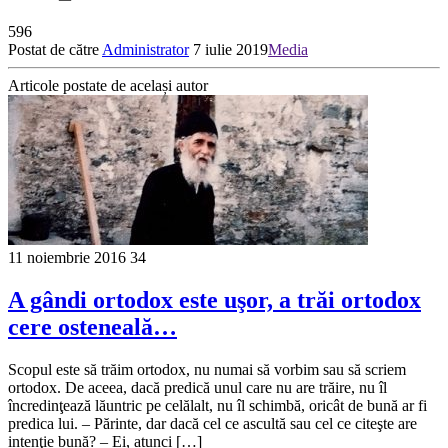
596
Postat de către
Administrator
7 iulie 2019
Media
Articole postate de același autor
11 noiembrie 2016
34
A gândi ortodox este uşor, a trăi ortodox
cere osteneală…
Scopul este să trăim ortodox, nu numai să vorbim sau să scriem
ortodox. De aceea, dacă predică unul care nu are trăire, nu îl
încredinţează lăuntric pe celălalt, nu îl schimbă, oricât de bună ar fi
predica lui. – Părinte, dar dacă cel ce ascultă sau cel ce citeşte are
intenţie bună? – Ei, atunci […]