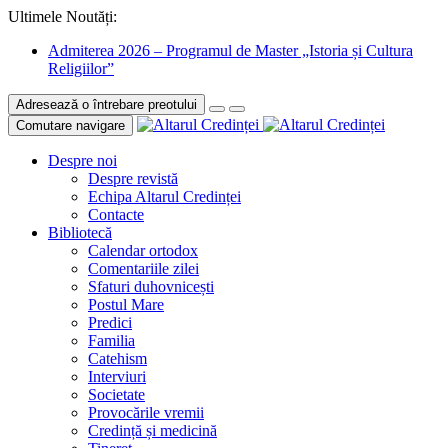
Ultimele Noutăți:
Admiterea 2026 – Programul de Master „Istoria și Cultura
Religiilor”
Adresează o întrebare preotului
Comutare navigare
Despre noi
Despre revistă
Echipa Altarul Credinței
Contacte
Bibliotecă
Calendar ortodox
Comentariile zilei
Sfaturi duhovnicești
Postul Mare
Predici
Familia
Catehism
Interviuri
Societate
Provocările vremii
Credință și medicină