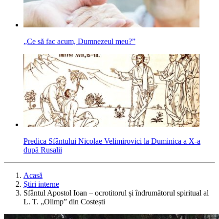
„Ce să fac acum, Dumnezeul meu?”
Predica Sfântului Nicolae Velimirovici la Duminica a X-a
după Rusalii
Acasă
Ştiri interne
Sfântul Apostol Ioan – ocrotitorul și îndrumătorul spiritual al
L. T. „Olimp” din Costești