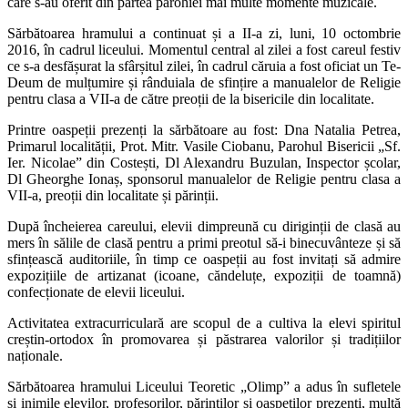
care s-au oferit din partea parohiei mai multe momente muzicale.
Sărbătoarea hramului a continuat și a II-a zi, luni, 10 octombrie
2016, în cadrul liceului. Momentul central al zilei a fost careul festiv
ce s-a desfășurat la sfârșitul zilei, în cadrul căruia a fost oficiat un Te-
Deum de mulțumire și rânduiala de sfințire a manualelor de Religie
pentru clasa a VII-a de către preoții de la bisericile din localitate.
Printre oaspeții prezenți la sărbătoare au fost: Dna Natalia Petrea,
Primarul localității, Prot. Mitr. Vasile Ciobanu, Parohul Bisericii „Sf.
Ier. Nicolae” din Costești, Dl Alexandru Buzulan, Inspector școlar,
Dl Gheorghe Ionaș, sponsorul manualelor de Religie pentru clasa a
VII-a, preoții din localitate și părinții.
După încheierea careului, elevii dimpreună cu diriginții de clasă au
mers în sălile de clasă pentru a primi preotul să-i binecuvânteze și să
sfințească auditoriile, în timp ce oaspeții au fost invitați să admire
expozițiile de artizanat (icoane, căndeluțe, expoziții de toamnă)
confecționate de elevii liceului.
Activitatea extracurriculară are scopul de a cultiva la elevi spiritul
creștin-ortodox în promovarea și păstrarea valorilor și tradițiilor
naționale.
Sărbătoarea hramului Liceului Teoretic „Olimp” a adus în sufletele
și inimile elevilor, profesorilor, părinților și oaspeților prezenți, multă