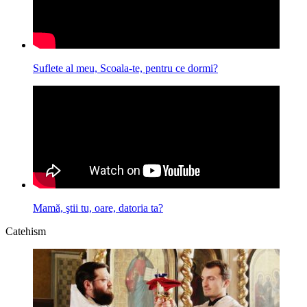
Suflete al meu, Scoala-te, pentru ce dormi?
Mamă, ştii tu, oare, datoria ta?
Catehism