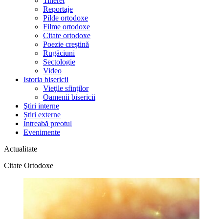
Tineret
Reportaje
Pilde ortodoxe
Filme ortodoxe
Citate ortodoxe
Poezie creştină
Rugăciuni
Sectologie
Video
Istoria bisericii
Vieţile sfinţilor
Oamenii bisericii
Ştiri interne
Știri externe
Întreabă preotul
Evenimente
Actualitate
Citate Ortodoxe