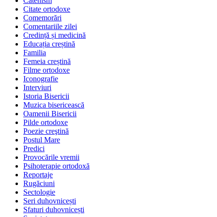
Catehism
Citate ortodoxe
Comemorări
Comentariile zilei
Credință și medicină
Educația creștină
Familia
Femeia creștină
Filme ortodoxe
Iconografie
Interviuri
Istoria Bisericii
Muzica bisericească
Oamenii Bisericii
Pilde ortodoxe
Poezie creştină
Postul Mare
Predici
Provocările vremii
Psihoterapie ortodoxă
Reportaje
Rugăciuni
Sectologie
Seri duhovnicești
Sfaturi duhovnicești