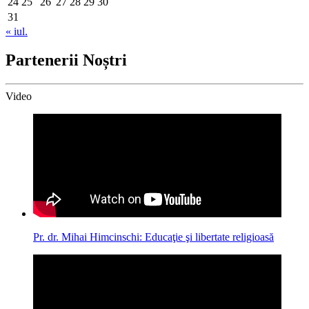
24
25
26
27
28
29
30
31
« iul.
Partenerii Noștri
Video
Pr. dr. Mihai Himcinschi: Educaţie şi libertate religioasă