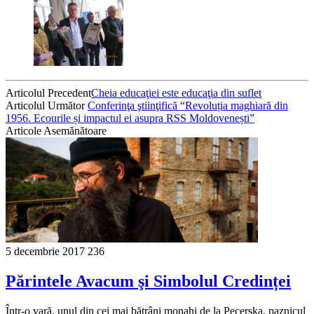
Articolul Precedent
Cheia educaţiei este educaţia din suflet
Articolul Următor
Conferinţa ştiinţifică “Revoluția maghiară din
1956. Ecourile și impactul ei asupra RSS Moldovenești”
Articole Asemănătoare
5 decembrie 2017
236
Părintele Avacum şi Simbolul Credinței
Într-o vară, unul din cei mai bătrâni monahi de la Pecerska, paznicul