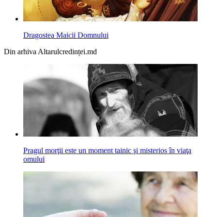
Dragostea Maicii Domnului
Din arhiva Altarulcredinței.md
Pragul morţii este un moment tainic şi misterios în viaţa
omului