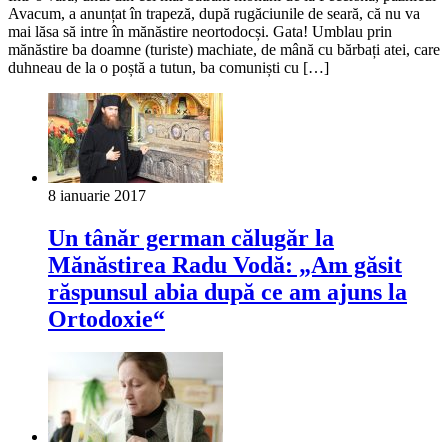
Avacum, a anunțat în trapeză, după rugăciunile de seară, că nu va
mai lăsa să intre în mănăstire neortodocși. Gata! Umblau prin
mănăstire ba doamne (turiste) machiate, de mână cu bărbați atei, care
duhneau de la o poștă a tutun, ba comuniști cu […]
8 ianuarie 2017
Un tânăr german călugăr la
Mănăstirea Radu Vodă: „Am găsit
răspunsul abia după ce am ajuns la
Ortodoxie“