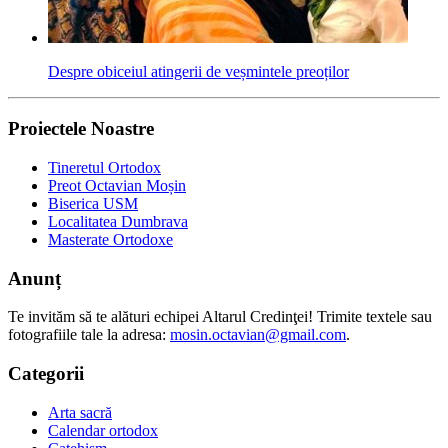
Despre obiceiul atingerii de veșmintele preoților
Proiectele Noastre
Tineretul Ortodox
Preot Octavian Moșin
Biserica USM
Localitatea Dumbrava
Masterate Ortodoxe
Anunț
Te invităm să te alături echipei Altarul Credinţei! Trimite textele sau
fotografiile tale la adresa:
mosin.octavian@gmail.com
.
Categorii
Arta sacră
Calendar ortodox