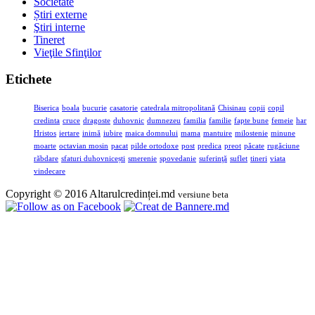
Societate
Știri externe
Ştiri interne
Tineret
Vieţile Sfinţilor
Etichete
Biserica
boala
bucurie
casatorie
catedrala mitropolitană
Chisinau
copii
copil
credinta
cruce
dragoste
duhovnic
dumnezeu
familia
familie
fapte bune
femeie
har
Hristos
iertare
inimă
iubire
maica domnului
mama
mantuire
milostenie
minune
moarte
octavian mosin
pacat
pilde ortodoxe
post
predica
preot
păcate
rugăciune
răbdare
sfaturi duhovnicești
smerenie
spovedanie
suferinţă
suflet
tineri
viata
vindecare
Copyright © 2016 Altarulcredinței.md
versiune beta