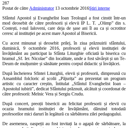
287
Postat de către
Administrator
13 octombrie 2016
Ştiri interne
Sfântul Apostol și Evanghelist Ioan Teologul a fost cinstit într-un
mod deosebit de către profesorii și elevii IP L. T. „Olimp” din s.
Costești, r-nul Ialoveni, care deja de șase ani îl au ca și ocrotitor
ceresc al instituției pe acest mare Apostol al Bisericii.
Cu acest minunat și deosebit prilej, în ziua prăznuirii sfântului,
duminică, 9 octombrie 2016, profesorii și elevii instituției de
învățământ au participat la Sfânta Liturghie oficiată la biserica cu
hramul „Sf. Ier. Nicolae” din localitate, unde a fost săvârșit și un Te-
Deum de mulțumire și sănătate pentru corpul didactic și învățăcei.
După încheierea Sfintei Liturghii, elevii și profesorii, dimpreună cu
Ansamblul folcloric al școlii „Păjurița” au prezentat un program
artistic cu caracter creștin, întitulat „Sfântul Evanghelist Ioan –
Apostolul iubirii”, dedicat Sfântului prăznuit, alcătuit și coordonat de
către profesorii: Melnic Vera și Sergiu Crudu.
După concert, preoții bisericii au felicitat profesorii și elevii cu
ocazia hramului instituției de învățământ, dăruind totodată
profesorilor mici daruri în legătură cu sărbătorea zilei pedagogului.
De asemenea, oaspeții au fost invitați la o agapă de sărbătoare, la