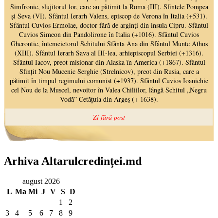
Arhiva Altarulcredinței.md
august 2026
L
Ma
Mi
J
V
S
D
1
2
3
4
5
6
7
8
9