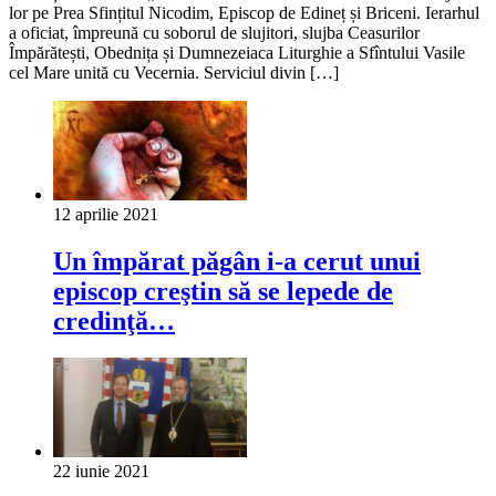
lor pe Prea Sfințitul Nicodim, Episcop de Edineț și Briceni. Ierarhul
a oficiat, împreună cu soborul de slujitori, slujba Ceasurilor
Împărătești, Obednița și Dumnezeiaca Liturghie a Sfîntului Vasile
cel Mare unită cu Vecernia. Serviciul divin […]
12 aprilie 2021
Un împărat păgân i-a cerut unui
episcop creştin să se lepede de
credinţă…
22 iunie 2021