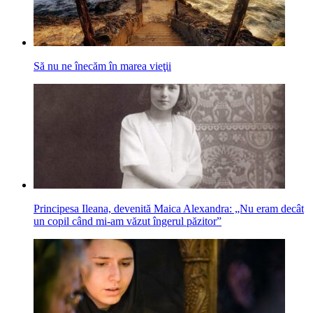
Să nu ne înecăm în marea vieţii
Principesa Ileana, devenită Maica Alexandra: „Nu eram decât
un copil când mi-am văzut îngerul păzitor”