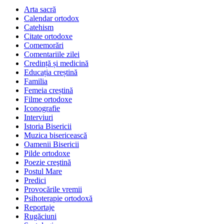
Arta sacră
Calendar ortodox
Catehism
Citate ortodoxe
Comemorări
Comentariile zilei
Credință și medicină
Educația creștină
Familia
Femeia creștină
Filme ortodoxe
Iconografie
Interviuri
Istoria Bisericii
Muzica bisericească
Oamenii Bisericii
Pilde ortodoxe
Poezie creştină
Postul Mare
Predici
Provocările vremii
Psihoterapie ortodoxă
Reportaje
Rugăciuni