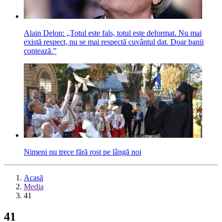
Alain Delon: „Totul este fals, totul este deformat. Nu mai
există respect, nu se mai respectă cuvântul dat. Doar banii
contează.”
Nimeni nu trece fără rost pe lângă noi
Acasă
Media
41
41