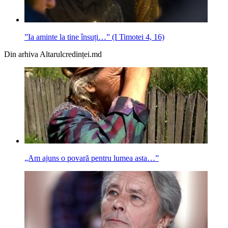
”Ia aminte la tine însuți…” (I Timotei 4, 16)
Din arhiva Altarulcredinței.md
„Am ajuns o povară pentru lumea asta…”