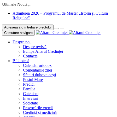
Ultimele Noutăți:
Admiterea 2026 – Programul de Master „Istoria și Cultura
Religiilor”
Adresează o întrebare preotului
Comutare navigare
Despre noi
Despre revistă
Echipa Altarul Credinței
Contacte
Bibliotecă
Calendar ortodox
Comentariile zilei
Sfaturi duhovnicești
Postul Mare
Predici
Familia
Catehism
Interviuri
Societate
Provocările vremii
Credință și medicină