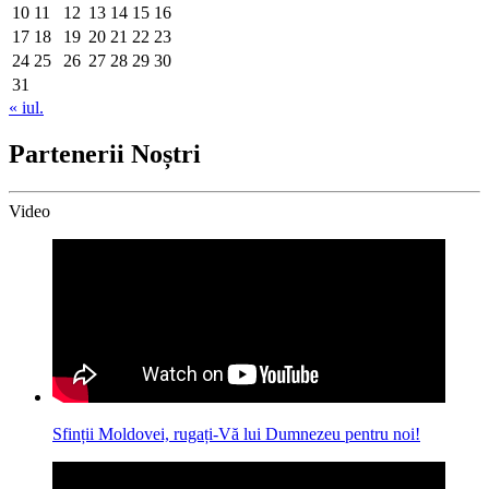
10
11
12
13
14
15
16
17
18
19
20
21
22
23
24
25
26
27
28
29
30
31
« iul.
Partenerii Noștri
Video
Sfinții Moldovei, rugați-Vă lui Dumnezeu pentru noi!