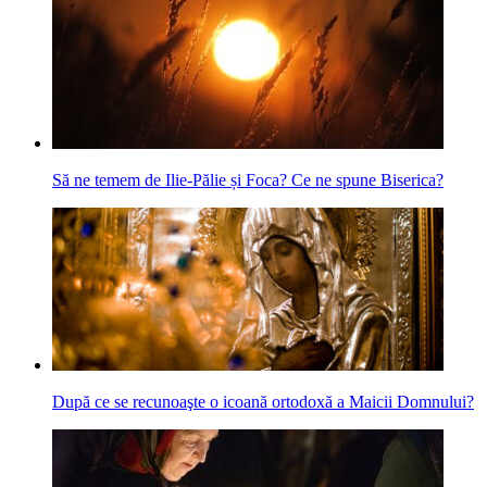
Să ne temem de Ilie-Pălie și Foca? Ce ne spune Biserica?
După ce se recunoaşte o icoană ortodoxă a Maicii Domnului?