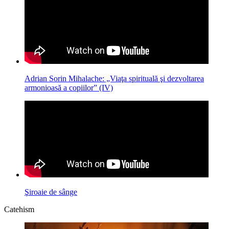
Adrian Sorin Mihalache: „Viaţa spirituală şi dezvoltarea
armonioasă a copiilor” (IV)
Şiroaie de sânge
Catehism