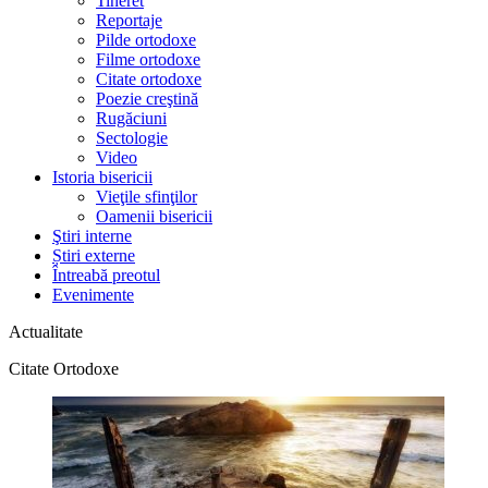
Tineret
Reportaje
Pilde ortodoxe
Filme ortodoxe
Citate ortodoxe
Poezie creştină
Rugăciuni
Sectologie
Video
Istoria bisericii
Vieţile sfinţilor
Oamenii bisericii
Ştiri interne
Știri externe
Întreabă preotul
Evenimente
Actualitate
Citate Ortodoxe