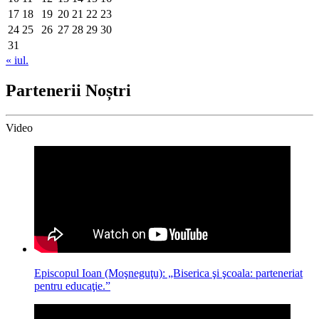
17
18
19
20
21
22
23
24
25
26
27
28
29
30
31
« iul.
Partenerii Noștri
Video
Episcopul Ioan (Moşneguţu): „Biserica şi şcoala: parteneriat
pentru educaţie.”