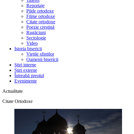
Tineret
Reportaje
Pilde ortodoxe
Filme ortodoxe
Citate ortodoxe
Poezie creştină
Rugăciuni
Sectologie
Video
Istoria bisericii
Vieţile sfinţilor
Oamenii bisericii
Ştiri interne
Știri externe
Întreabă preotul
Evenimente
Actualitate
Citate Ortodoxe