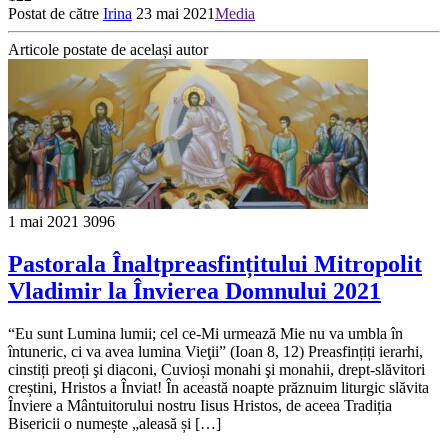
Postat de către
Irina
23 mai 2021
Media
Articole postate de același autor
1 mai 2021
3096
Pastorala Înaltpreasfințitului Mitropolit
Vladimir la Învierea Domnului 2021
“Eu sunt Lumina lumii; cel ce-Mi urmează Mie nu va umbla în
întuneric, ci va avea lumina Vieţii” (Ioan 8, 12) Preasfințiți ierarhi,
cinstiți preoți şi diaconi, Cuvioși monahi şi monahii, drept-slăvitori
creștini, Hristos a Înviat! În această noapte prăznuim liturgic slăvita
Înviere a Mântuitorului nostru Iisus Hristos, de aceea Tradiția
Bisericii o numește „aleasă și […]