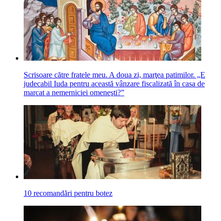
Scrisoare către fratele meu. A doua zi, marţea patimilor. „E
judecabil Iuda pentru această vânzare fiscalizată în casa de
marcat a nemerniciei omeneşti?”
10 recomandări pentru botez