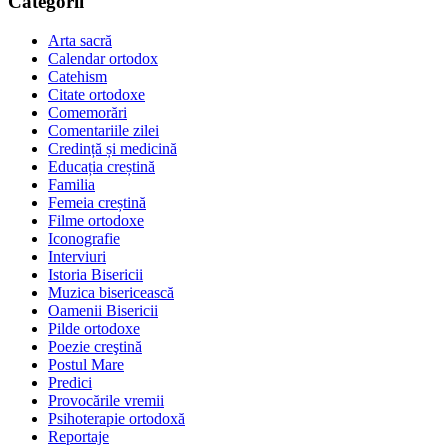
Categorii
Arta sacră
Calendar ortodox
Catehism
Citate ortodoxe
Comemorări
Comentariile zilei
Credință și medicină
Educația creștină
Familia
Femeia creștină
Filme ortodoxe
Iconografie
Interviuri
Istoria Bisericii
Muzica bisericească
Oamenii Bisericii
Pilde ortodoxe
Poezie creştină
Postul Mare
Predici
Provocările vremii
Psihoterapie ortodoxă
Reportaje