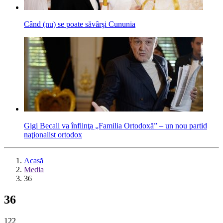
Când (nu) se poate săvârşi Cununia
Gigi Becali va înfiinţa „Familia Ortodoxă” – un nou partid
naţionalist ortodox
Acasă
Media
36
36
122