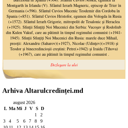
Arhiva Altarulcredinței.md
august 2026
L
Ma
Mi
J
V
S
D
1
2
3
4
5
6
7
8
9
10
11
12
13
14
15
16