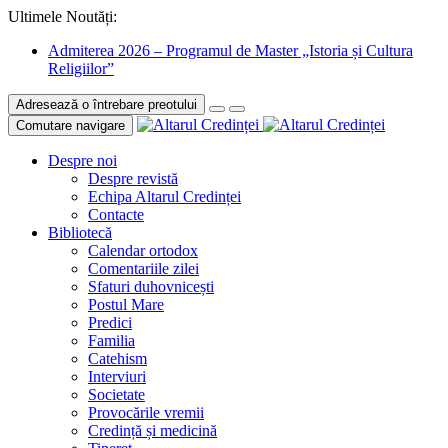
Ultimele Noutăți:
Admiterea 2026 – Programul de Master „Istoria și Cultura
Religiilor”
Adresează o întrebare preotului
Comutare navigare
Despre noi
Despre revistă
Echipa Altarul Credinței
Contacte
Bibliotecă
Calendar ortodox
Comentariile zilei
Sfaturi duhovnicești
Postul Mare
Predici
Familia
Catehism
Interviuri
Societate
Provocările vremii
Credință și medicină