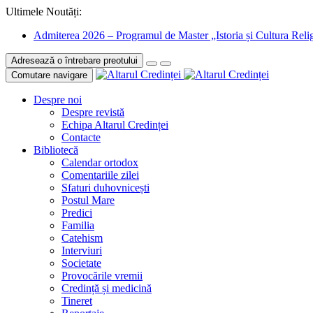
Ultimele Noutăți:
Admiterea 2026 – Programul de Master „Istoria și Cultura Relig
Adresează o întrebare preotului
Comutare navigare
Despre noi
Despre revistă
Echipa Altarul Credinței
Contacte
Bibliotecă
Calendar ortodox
Comentariile zilei
Sfaturi duhovnicești
Postul Mare
Predici
Familia
Catehism
Interviuri
Societate
Provocările vremii
Credință și medicină
Tineret