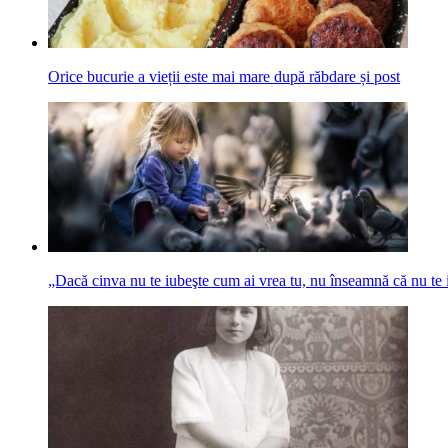
Orice bucurie a vieții este mai mare după răbdare și post
„Dacă cinva nu te iubeşte cum ai vrea tu, nu înseamnă că nu te 