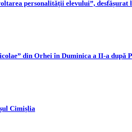
ltarea personalității elevului”, desfășurat 
icolae” din Orhei în Duminica a II-a după P
șul Cimișlia