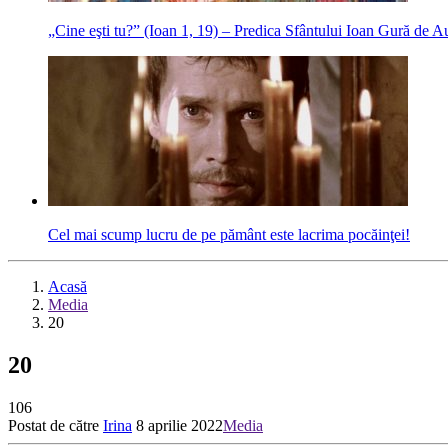
„Cine eşti tu?” (Ioan 1, 19) – Predica Sfântului Ioan Gură de A
Cel mai scump lucru de pe pământ este lacrima pocăinţei!
Acasă
Media
20
20
106
Postat de către
Irina
8 aprilie 2022
Media