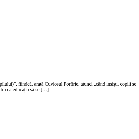
lului)”, fiindcă, arată Cuviosul Porfirie, atunci „când insiști, copiii se
ntru ca educația să se […]