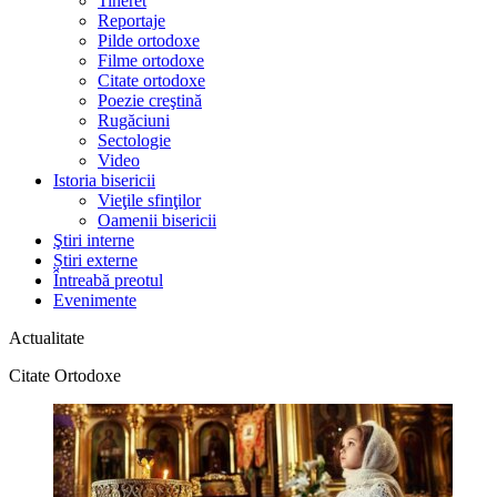
Tineret
Reportaje
Pilde ortodoxe
Filme ortodoxe
Citate ortodoxe
Poezie creştină
Rugăciuni
Sectologie
Video
Istoria bisericii
Vieţile sfinţilor
Oamenii bisericii
Ştiri interne
Știri externe
Întreabă preotul
Evenimente
Actualitate
Citate Ortodoxe