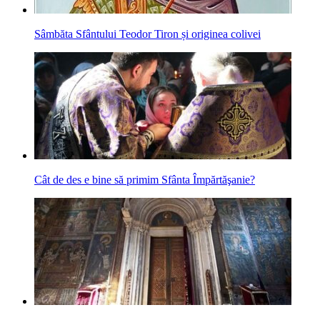
Sâmbăta Sfântului Teodor Tiron și originea colivei
Cât de des e bine să primim Sfânta Împărtăşanie?