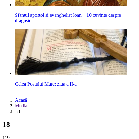
Sfantul apostol si evanghelist Ioan – 10 cuvinte despre
dragoste
Calea Postului Mare: ziua a II-a
Acasă
Media
18
18
119