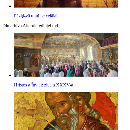
Păziţi-vă unul pe celălalt…
Din arhiva Altarulcredinței.md
Hristos a Înviat: ziua a XXXV-a