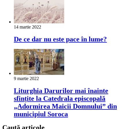
14 martie 2022
De ce dar nu este pace în lume?
9 martie 2022
Liturghia Darurilor mai înainte
sfințite la Catedrala episcopală
„Adormirea Maicii Domnului” din
municipiul Soroca
Caută articole