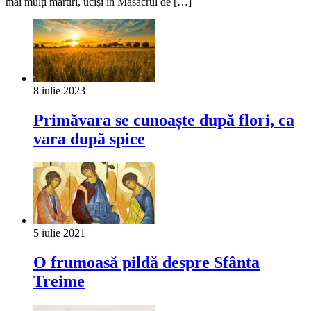
mai mulți martiri, uciși în Masacrul de […]
8 iulie 2023
Primăvara se cunoaște după flori, ca
vara după spice
5 iulie 2021
O frumoasă pildă despre Sfânta
Treime