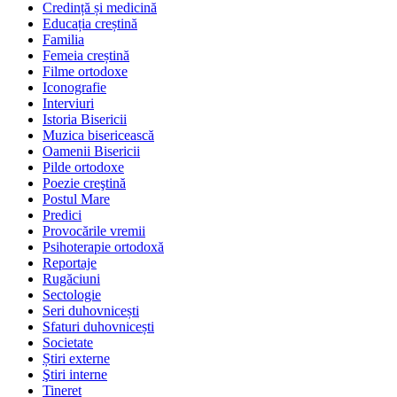
Credință și medicină
Educația creștină
Familia
Femeia creștină
Filme ortodoxe
Iconografie
Interviuri
Istoria Bisericii
Muzica bisericească
Oamenii Bisericii
Pilde ortodoxe
Poezie creştină
Postul Mare
Predici
Provocările vremii
Psihoterapie ortodoxă
Reportaje
Rugăciuni
Sectologie
Seri duhovnicești
Sfaturi duhovnicești
Societate
Știri externe
Ştiri interne
Tineret