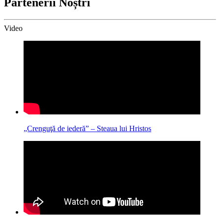
Partenerii Noștri
Video
„Crenguţă de iederă” – Steaua lui Hristos