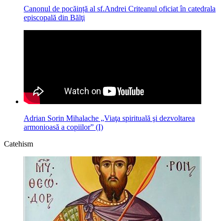
Canonul de pocăință al sf.Andrei Criteanul oficiat în catedrala
episcopală din Bălţi
Adrian Sorin Mihalache „Viaţa spirituală şi dezvoltarea
armonioasă a copiilor” (I)
Catehism