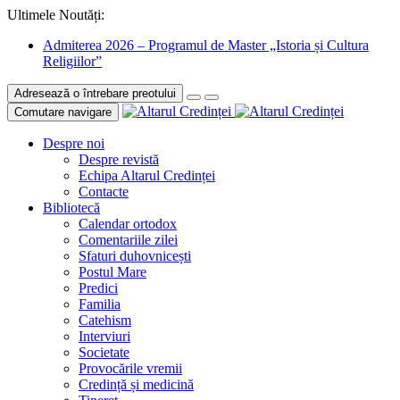
Ultimele Noutăți:
Admiterea 2026 – Programul de Master „Istoria și Cultura
Religiilor”
Adresează o întrebare preotului
Comutare navigare
Despre noi
Despre revistă
Echipa Altarul Credinței
Contacte
Bibliotecă
Calendar ortodox
Comentariile zilei
Sfaturi duhovnicești
Postul Mare
Predici
Familia
Catehism
Interviuri
Societate
Provocările vremii
Credință și medicină