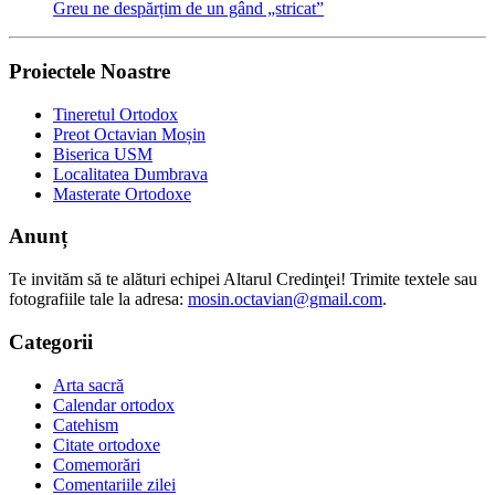
Greu ne despărțim de un gând „stricat”
Proiectele Noastre
Tineretul Ortodox
Preot Octavian Moșin
Biserica USM
Localitatea Dumbrava
Masterate Ortodoxe
Anunț
Te invităm să te alături echipei Altarul Credinţei! Trimite textele sau
fotografiile tale la adresa:
mosin.octavian@gmail.com
.
Categorii
Arta sacră
Calendar ortodox
Catehism
Citate ortodoxe
Comemorări
Comentariile zilei