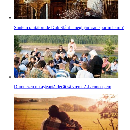
Suntem purtători de Duh Sfânt – neglijăm sau sporim harul?
Dumnezeu nu așteaptă decât să vrem să-L cunoaștem