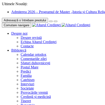
Ultimele Noutăți:
Admiterea 2026 – Programul de Master „Istoria și Cultura Relig
Adresează o întrebare preotului
Comutare navigare
Despre noi
Despre revistă
Echipa Altarul Credinței
Contacte
Bibliotecă
Calendar ortodox
Comentariile zilei
Sfaturi duhovnicești
Postul Mare
Predici
Familia
Catehism
Interviuri
Societate
Provocările vremii
Credință și medicină
Tineret