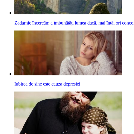
Zadarnic încercăm a îmbunătăţi lumea dacă, mai întâi ori concomi
Iubirea de sine este cauza depresiei