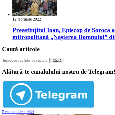
12 februarie 2022
Preasfințitul Ioan, Episcop de Soroca a
mitropolitană „Nașterea Domnului” di
Caută articole
Căută
Alătură-te canalulului nostru de Telegram
Recomandările zilei