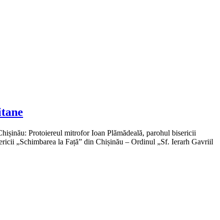
itane
 Chișinău: Protoiereul mitrofor Ioan Plămădeală, parohul bisericii
ericii „Schimbarea la Față” din Chișinău – Ordinul „Sf. Ierarh Gavriil