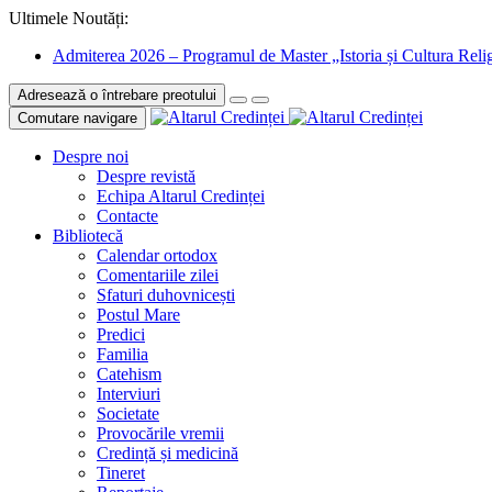
Ultimele Noutăți:
Admiterea 2026 – Programul de Master „Istoria și Cultura Relig
Adresează o întrebare preotului
Comutare navigare
Despre noi
Despre revistă
Echipa Altarul Credinței
Contacte
Bibliotecă
Calendar ortodox
Comentariile zilei
Sfaturi duhovnicești
Postul Mare
Predici
Familia
Catehism
Interviuri
Societate
Provocările vremii
Credință și medicină
Tineret