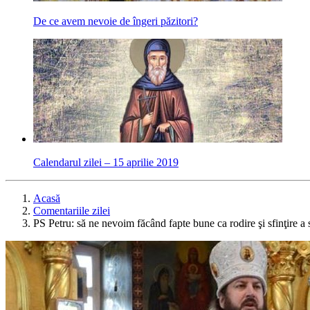
De ce avem nevoie de îngeri păzitori?
Calendarul zilei – 15 aprilie 2019
Acasă
Comentariile zilei
PS Petru: să ne nevoim făcând fapte bune ca rodire şi sfinţire a 