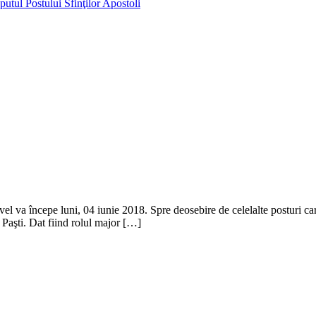
putul Postului Sfinţilor Apostoli
vel va începe luni, 04 iunie 2018. Spre deosebire de celelalte posturi car
r Paşti. Dat fiind rolul major […]