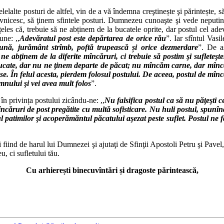
lelalte posturi de altfel, vin de a vă îndemna creştinește şi părintește, 
nicesc, să ţinem sfintele posturi. Dumnezeu cunoaşte şi vede neputinţa
les că, trebuie să ne abținem de la bucatele oprite, dar postul cel ad
une: ,,
Adevăratul post este depărtarea de orice rău
”. Iar sfîntul Vasi
ciună, jurământ strîmb, poftă trupească și orice dezmerdare
”. De a
e abţinem de la diferite mîncăruri, ci trebuie să postim şi sufleteşte
ucate, dar nu ne ţinem departe de păcat; nu mîncăm carne, dar mînc
ase. În felul acesta, pierdem folosul postului. De aceea, postul de mînc
nului şi vei avea mult folos
”.
n privința postului zicându-ne: ,,
Nu falsifica postul ca să nu păţeşti 
mîncăruri de post pregătite cu multă sofisticare. Nu huli postul, spunî
ul patimilor şi acoperămăntul păcatului aşezat peste suflet. Postul n
.
i fiind de harul lui Dumnezei şi ajutaţi de Sfinţii Apostoli Petru şi Pave
, ci sufletului tău.
Cu arhierești binecuvîntări
și dragoste părintească,