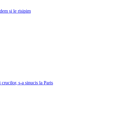
dem şi le risipim
ucilor, s-a sinucis la Paris