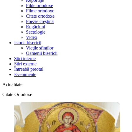
Reportaje
Pilde ortodoxe
Filme ortodoxe
Citate ortodoxe
Poezie creştină
Rugăciuni
Sectologie
Video
Istoria bisericii
Vieţile sfinţilor
Oamenii bisericii
Ştiri interne
Știri externe
Întreabă preotul
Evenimente
Actualitate
Citate Ortodoxe