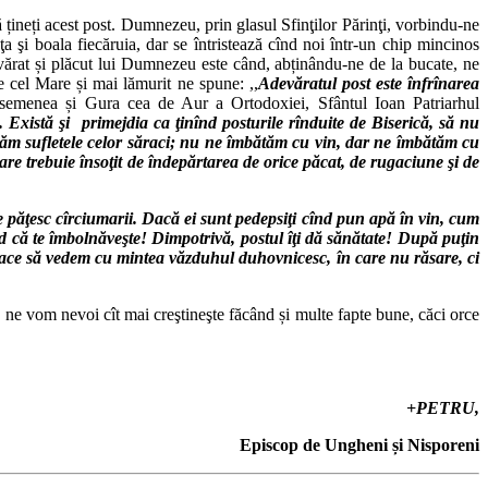
să țineți acest post. Dumnezeu, prin glasul Sfinţilor Părinţi, vorbindu-ne
 şi boala fiecăruia, dar se întristează cînd noi într-un chip mincinos
evărat și plăcut lui Dumnezeu este când, abținându-ne de la bucate, ne
le cel Mare și mai lămurit ne spune: ,,
Adevăratul post este înfrînarea
semenea și Gura cea de Aur a Ortodoxiei, Sfântul Ioan Patriarhul
. Există şi primejdia ca ţinînd posturile rînduite de Biserică, să nu
ăm sufletele celor săraci; nu ne îmbătăm cu vin, dar ne îmbătăm cu
are trebuie însoţit de îndepărtarea de orice păcat, de rugaciune şi de
ce păţesc cîrciumarii. Dacă ei sunt pedepsiţi cînd pun apă în vin, cum
nd că te îmbol­năveşte! Dimpotrivă, postul îţi dă sănătate! După puţin
e face să vedem cu mintea văzduhul duhovnicesc, în care nu răsare, ci
l, ne vom nevoi cît mai creştineşte făcând și multe fapte bune, căci orce
+PETRU,
Episcop de Ungheni
și Nisporeni