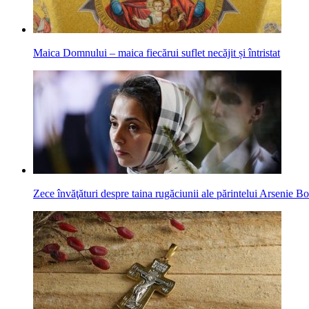
Maica Domnului – maica fiecărui suflet necăjit și întristat
Zece învăţături despre taina rugăciunii ale părintelui Arsenie B