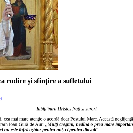
rodire şi sfinţire a sufletului
i
Iubiţi întru Hristos fraţi şi surori
ri, cea mai mare atenţie o acordă doar Postului Mare. Această neglijenţă 
erarh Ioan Gură de Aur: ,,
Mulţi creştini, nedînd o prea mare importanţă
i nu este înfricoşător pentru noi, ci pentru diavoli
”.