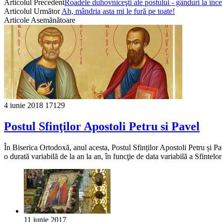
Articolul Precedent
Roadele duhovniceşti ale postului - gânduri la înce
Articolul Următor
Ah, mândria asta mi le fură pe toate!
Articole Asemănătoare
4 iunie 2018
17129
Postul Sfinţilor Apostoli Petru si Pavel
În Biserica Ortodoxă, anul acesta, Postul Sfinților Apostoli Petru și Pa
o durată variabilă de la an la an, în funcţie de data variabilă a Sfintelo
11 iunie 2017