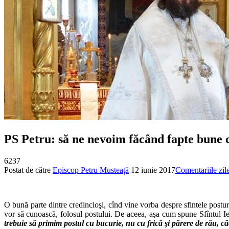
PS Petru: să ne nevoim făcând fapte bune ca 
6237
Postat de către
Episcop Petru Musteață
12 iunie 2017
Comentariile zile
O bună parte dintre credincioşi, cînd vine vorba despre sfintele postu
vor să cunoască, folosul postului. De aceea, aşa cum spune Sfîntul I
trebuie să primim postul cu bucurie, nu cu frică şi părere de rău, căc