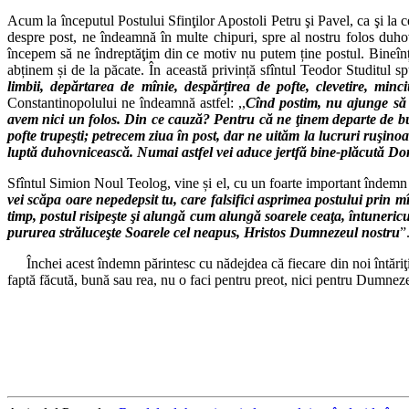
Acum la începutul Postului Sfinţilor Apostoli Petru şi Pavel, ca şi la ce
despre post, ne îndeamnă în multe chipuri, spre al nostru folos duhov
începem să ne îndreptăţim din ce motiv nu putem ține postul. Bineînțe
abținem și de la păcate. În această privință sfîntul Teodor Studitul sp
limbii, depărtarea de mînie, despărțirea de pofte, clevetire, min
Constantinopolului ne îndeamnă astfel: ,,
Cînd postim, nu ajunge să n
avem nici un folos. Din ce cauză? Pentru că ne ţinem departe de b
pofte trupeşti; petrecem ziua în post, dar ne uităm la lucruri ruşino
luptă duhovnicească. Numai astfel vei aduce jertfă bine-plăcută Dom
Sfîntul Simion Noul Teolog, vine și el, cu un foarte important îndemn î
vei scăpa oare nepedepsit tu, care fal­sifici asprimea postului prin 
timp, postul risipeşte şi alungă cum alungă soarele ceaţa, întuneric
pururea străluceşte Soarele cel neapus, Hristos Dumnezeul nostru
”
Închei acest îndemn părintesc cu nădejdea că fiecare din noi întăriţ
faptă făcută, bună sau rea, nu o faci pentru preot, nici pentru Dumnezeu