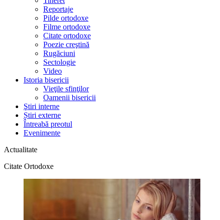
Tineret
Reportaje
Pilde ortodoxe
Filme ortodoxe
Citate ortodoxe
Poezie creştină
Rugăciuni
Sectologie
Video
Istoria bisericii
Vieţile sfinţilor
Oamenii bisericii
Ştiri interne
Știri externe
Întreabă preotul
Evenimente
Actualitate
Citate Ortodoxe