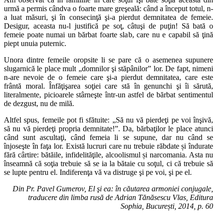
urmă a permis cândva o foarte mare greşeală: când a început totul, n-
a luat măsuri, şi în consecinţă şi-a pierdut demnitatea de femeie.
Desigur, aceasta nu-l justifică pe soţ, câtuşi de puţin! Să bată o
femeie poate numai un bărbat foarte slab, care nu e capabil să ţină
piept unuia puternic.
Unora dintre femeile oropsite li se pare că o asemenea supunere
slugarnică le place mult „domnilor şi stăpânilor” lor. De fapt, nimeni
n-are nevoie de o femeie care şi-a pierdut demnitatea, care este
frântă moral. Înfăţişarea soţiei care stă în genunchi şi îi sărută,
literalmente, picioarele stârneşte într-un astfel de bărbat sentimentul
de dezgust, nu de milă.
Altfel spus, femeile pot fi sfătuite: „Să nu vă pierdeţi pe voi înşivă,
să nu vă pierdeţi propria demnitate!”. Da, bărbaţilor le place atunci
când sunt ascultaţi, când femeia li se supune, dar nu când se
înjoseşte în faţa lor. Există lucruri care nu trebuie răbdate și îndurate
fără cârtire: bătăile, infidelităţile, alcoolismul și narcomania. Asta nu
înseamnă că soţia trebuie să se ia la bătaie cu soţul, ci că trebuie să
se lupte pentru el. Indiferenţa vă va distruge şi pe voi, şi pe el.
Din Pr. Pavel Gumerov, El şi ea: în căutarea armoniei conjugale,
traducere din limba rusă de Adrian Tănăsescu Vlas, Editura
Sophia, București, 2014, p. 60