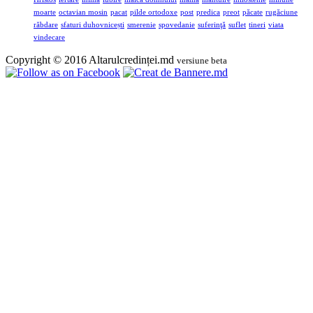
moarte
octavian mosin
pacat
pilde ortodoxe
post
predica
preot
păcate
rugăciune
răbdare
sfaturi duhovnicești
smerenie
spovedanie
suferinţă
suflet
tineri
viata
vindecare
Copyright © 2016 Altarulcredinței.md
versiune beta