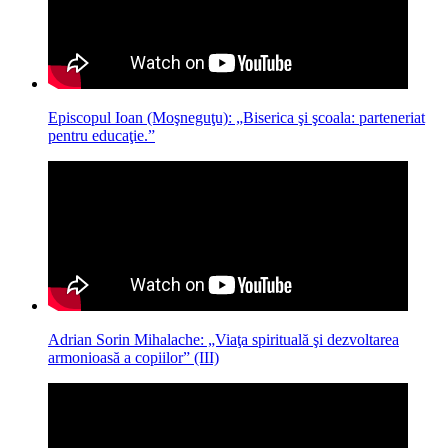
Episcopul Ioan (Moşneguţu): „Biserica şi şcoala: parteneriat
pentru educaţie.”
Adrian Sorin Mihalache: „Viaţa spirituală şi dezvoltarea
armonioasă a copiilor” (III)