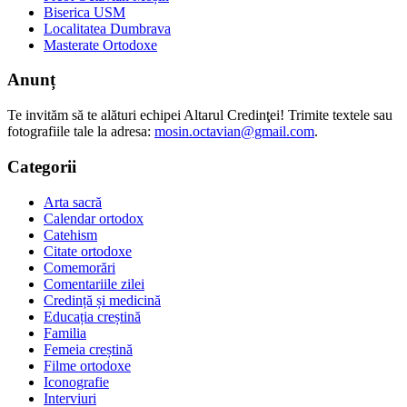
Biserica USM
Localitatea Dumbrava
Masterate Ortodoxe
Anunț
Te invităm să te alături echipei Altarul Credinţei! Trimite textele sau
fotografiile tale la adresa:
mosin.octavian@gmail.com
.
Categorii
Arta sacră
Calendar ortodox
Catehism
Citate ortodoxe
Comemorări
Comentariile zilei
Credință și medicină
Educația creștină
Familia
Femeia creștină
Filme ortodoxe
Iconografie
Interviuri