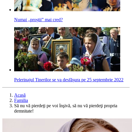
Numai „proștii” mai cred?
Pelerinajul Tinerilor se va desfășura pe 25 septembrie 2022
Acasă
Familia
Să nu vă pierdeţi pe voi înşivă, să nu vă pierdeţi propria
demnitate!