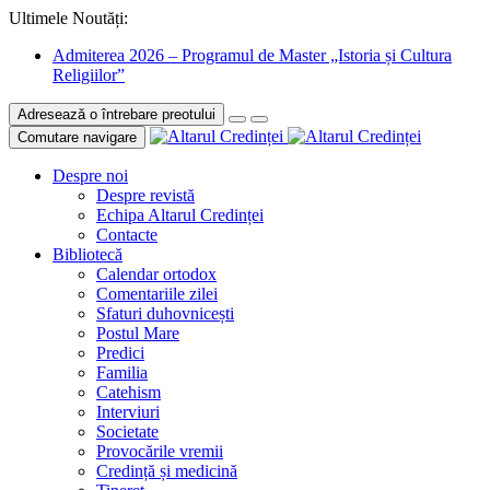
Ultimele Noutăți:
Admiterea 2026 – Programul de Master „Istoria și Cultura
Religiilor”
Adresează o întrebare preotului
Comutare navigare
Despre noi
Despre revistă
Echipa Altarul Credinței
Contacte
Bibliotecă
Calendar ortodox
Comentariile zilei
Sfaturi duhovnicești
Postul Mare
Predici
Familia
Catehism
Interviuri
Societate
Provocările vremii
Credință și medicină