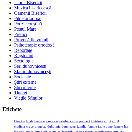
Istoria Bisericii
Muzica bisericească
Oamenii Bisericii
Pilde ortodoxe
Poezie creştină
Postul Mare
Predici
Provocările vremii
Psihoterapie ortodoxă
Reportaje
Rugăciuni
Sectologie
Seri duhovnicești
Sfaturi duhovnicești
Societate
Știri externe
Ştiri interne
Tineret
Vieţile Sfinţilor
Etichete
Biserica
boala
bucurie
casatorie
catedrala mitropolitană
Chisinau
copii
copil
credinta
cruce
dragoste
duhovnic
dumnezeu
familia
familie
fapte bune
femeie
har
Hristos
iertare
inimă
iubire
maica domnului
mama
mantuire
milostenie
minune