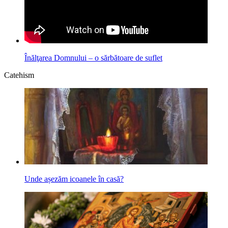
Înălţarea Domnului – o sărbătoare de suflet
Catehism
Unde așezăm icoanele în casă?