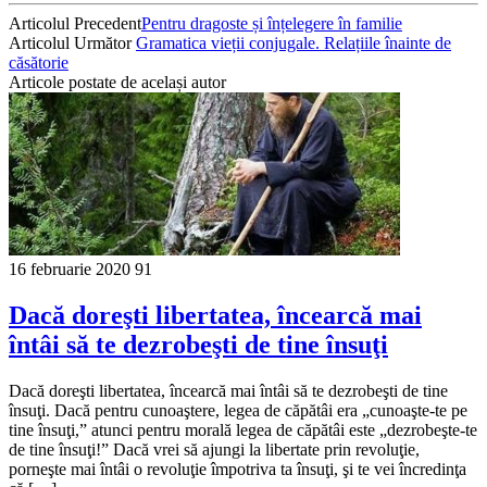
Articolul Precedent
Pentru dragoste și înțelegere în familie
Articolul Următor
Gramatica vieții conjugale. Relațiile înainte de
căsătorie
Articole postate de același autor
16 februarie 2020
91
Dacă doreşti libertatea, încearcă mai
întâi să te dezrobeşti de tine însuţi
Dacă doreşti libertatea, încearcă mai întâi să te dezrobeşti de tine
însuţi. Dacă pentru cunoaştere, legea de căpătâi era „cunoaşte-te pe
tine însuţi,” atunci pentru morală legea de căpătâi este „dezrobeşte-te
de tine însuţi!” Dacă vrei să ajungi la libertate prin revoluţie,
porneşte mai întâi o revoluţie împotriva ta însuţi, şi te vei încredinţa