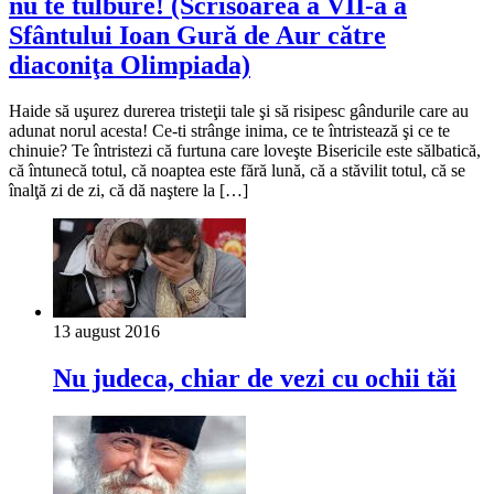
nu te tulbure! (Scrisoarea a VII-a a
Sfântului Ioan Gură de Aur către
diaconiţa Olimpiada)
Haide să uşurez durerea tristeţii tale şi să risipesc gândurile care au
adunat norul acesta! Ce-ti strânge inima, ce te întristează şi ce te
chinuie? Te întristezi că furtuna care loveşte Bisericile este sălbatică,
că întunecă totul, că noaptea este fără lună, că a stăvilit totul, că se
înalţă zi de zi, că dă naştere la […]
13 august 2016
Nu judeca, chiar de vezi cu ochii tăi