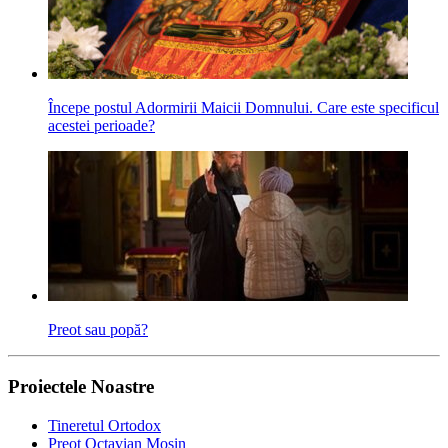
Începe postul Adormirii Maicii Domnului. Care este specificul
acestei perioade?
Preot sau popă?
Proiectele Noastre
Tineretul Ortodox
Preot Octavian Moșin