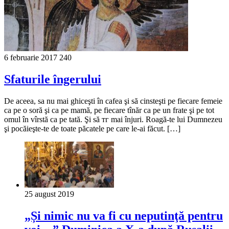
6 februarie 2017
240
Sfaturile îngerului
De aceea, sa nu mai ghiceşti în cafea şi să cinsteşti pe fiecare femeie
ca pe o soră şi ca pe mamă, pe fiecare tînăr ca pe un frate şi pe tot
omul în vîrstă ca pe tată. Şi să тг mai înjuri. Roagă-te lui Dumnezeu
şi pocăieşte-te de toate păcatele pe care le-ai făcut. […]
25 august 2019
„Și nimic nu va fi cu neputinţă pentru