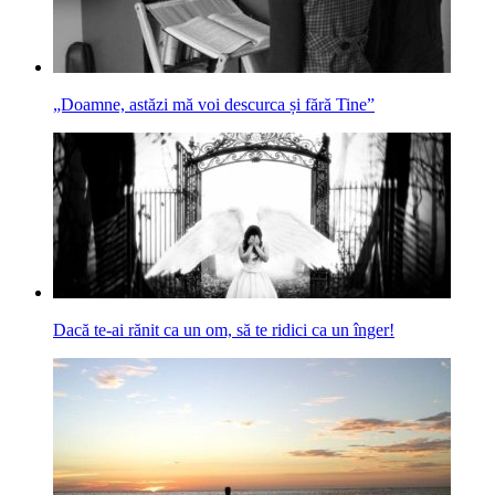
„Doamne, astăzi mă voi descurca și fără Tine”
Dacă te-ai rănit ca un om, să te ridici ca un înger!