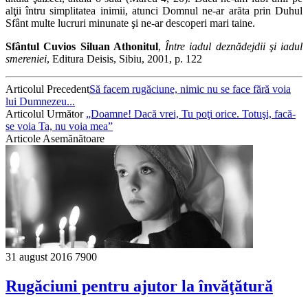
alţii întru simplitatea inimii, atunci Domnul ne-ar arăta prin Duhul
Sfânt multe lucruri minunate şi ne-ar descoperi mari taine.
Sfântul Cuvios Siluan Athonitul
,
Între iadul deznădejdii şi iadul
smereniei
, Editura Deisis, Sibiu, 2001, p. 122
Articolul Precedent
Să facem rugăciune, nimic nu se face fără voia
lui Dumnezeu...
Articolul Următor
„Doamne! Dacă vrei, Tu poţi orice. Totuşi, facă-
se voia Ta, nu voia mea”
Articole Asemănătoare
31 august 2016
7900
Rugăciuni pentru ajutor la învăţătură