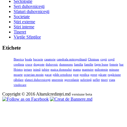
Sectologie
Seri duhovnicești
Sfaturi duhovnicești
Societate
Știri externe
Ştiri interne
Tineret
Vieţile Sfinţilor
Etichete
Biserica
boala
bucurie
casatorie
catedrala mitropolitană
Chisinau
copii
copil
credinta
cruce
dragoste
duhovnic
dumnezeu
familia
familie
fapte bune
femeie
har
Hristos
iertare
inimă
iubire
maica domnului
mama
mantuire
milostenie
minune
moarte
octavian mosin
pacat
pilde ortodoxe
post
predica
preot
păcate
rugăciune
răbdare
sfaturi duhovnicești
smerenie
spovedanie
suferinţă
suflet
tineri
viata
vindecare
Copyright © 2016 Altarulcredinței.md
versiune beta