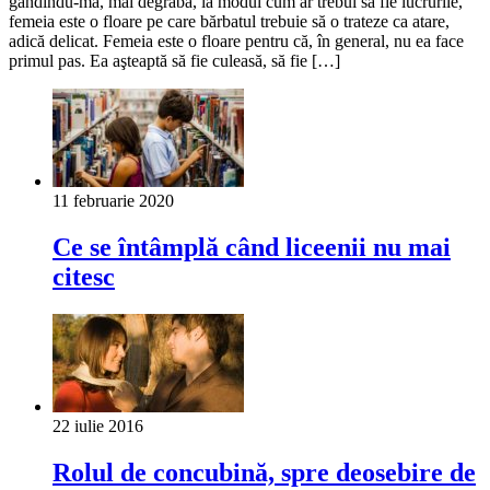
gândindu-mă, mai degrabă, la modul cum ar trebui să fie lucrurile,
femeia este o floare pe care bărbatul trebuie să o trateze ca atare,
adică delicat. Femeia este o floare pentru că, în general, nu ea face
primul pas. Ea aşteaptă să fie culeasă, să fie […]
11 februarie 2020
Ce se întâmplă când liceenii nu mai
citesc
22 iulie 2016
Rolul de concubină, spre deosebire de