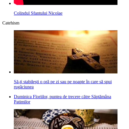
Colindul Sfantului Nicolae
Catehism
Să-ţi stabileşti o oră pe zi sau pe noapte în care să spui
rugăciunea
Duminica Floriilor, puntea de trecere către Săptămâna
Patimilor