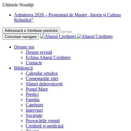
Ultimele Noutăți:
Admiterea 2026 – Programul de Master „Istoria și Cultura
Religiilor”
Adresează o întrebare preotului
Comutare navigare
Despre noi
Despre revistă
Echipa Altarul Credinței
Contacte
Bibliotecă
Calendar ortodox
Comentariile zilei
Sfaturi duhovnicești
Postul Mare
Predici
Familia
Catehism
Interviuri
Societate
Provocările vremii
Credință și medicină