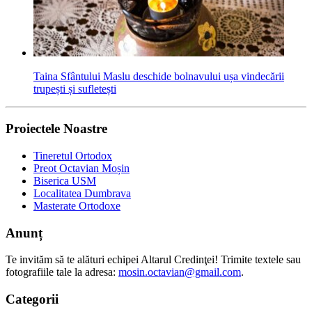
Taina Sfântului Maslu deschide bolnavului ușa vindecării
trupești și sufletești
Proiectele Noastre
Tineretul Ortodox
Preot Octavian Moșin
Biserica USM
Localitatea Dumbrava
Masterate Ortodoxe
Anunț
Te invităm să te alături echipei Altarul Credinţei! Trimite textele sau
fotografiile tale la adresa:
mosin.octavian@gmail.com
.
Categorii