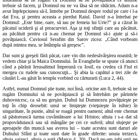
trebuie să facem, şi Domnul nu ne va lăsa să ne rătăcim. Adam n-a
avut înţelepciunea să-L întrebe pe Domnul despre rodul pe care i l-a
dat Eva, şi pentru aceasta a pierdut Raiul. David n-a întrebat pe
Domnul: „Este bine, oare, să iau pe femeia lui Urie?” şi a căzut în
păcatul uciderii şi al preacurviei. Aşa şi toţi sfinţii care au păcătuit,
au păcătuit pentru că n-au chemat pe Domnul să-i ajute şi să-i
povăţuiască. Cuviosul Serafim din Sarov zicea: „Când vorbeam
după mintea mea, se întâmpla să greşesc”.
Dar sunt şi greşeli fără păcat, care vin din nedesăvârşirea noastră; le
vedem chiar şi la Maica Domnului. În Evanghelie se spune că atunci
când a părăsit Ierusalimul împreună cu Iosif, ea credea că Fiul ei
mergea cu rudele sau cunoscuţii... Şi abia la capătul a trei zile de
căutări L-au găsit în templu vorbind cu cărturarii (Luca 2, 44).
Astfel, numai Domnul ştie toate, noi însă, oricine am fi, trebuie să ne
rugăm Domnului să ne povăţuiască şi să întrebăm pe părintele
duhovnicesc, ca să nu greşim. Duhul lui Dumnezeu povăţuieşte pe
toţi în chip deosebit: unul se linişteşte (vieţuieşte în isihie) în
singurătate, în pustie, altul se roagă pentru oameni; altul este chemat
să păstorească turma cuvântătoare a lui Hristos; altuia i s-a dat să
propovăduiască sau să mângâie pe cei ce suferă; altul slujeşte pe
aproapele din muncă sau averea lui – toate acestea sunt daruri ale
Duhului Sfânt şi toate sunt date în grade diferite: unuia treizeci,
altuia şaizeci, altuia o sută (Marcu 4, 20). Dacă ne-am iubi unii pe