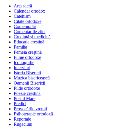
Arta sacră
Calendar ortodox
Catehism
Citate ortodoxe
Comemorări
Comentariile zilei
Credință și medicină
Educația creștină
Familia
Femeia creștină
Filme ortodoxe
Iconografie
Interviuri
Istoria Bisericii
Muzica bisericească
Oamenii Bisericii
Pilde ortodoxe
Poezie creştină
Postul Mare
Predici
Provocările vremii
Psihoterapie ortodoxă
Reportaje
Rugăciuni