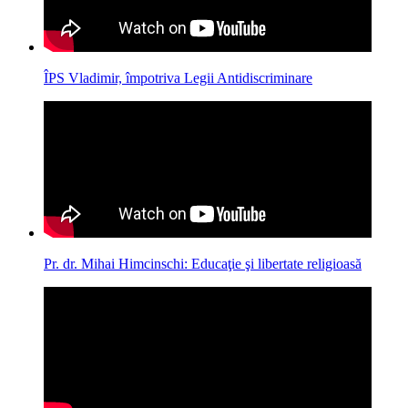
ÎPS Vladimir, împotriva Legii Antidiscriminare
Pr. dr. Mihai Himcinschi: Educaţie şi libertate religioasă