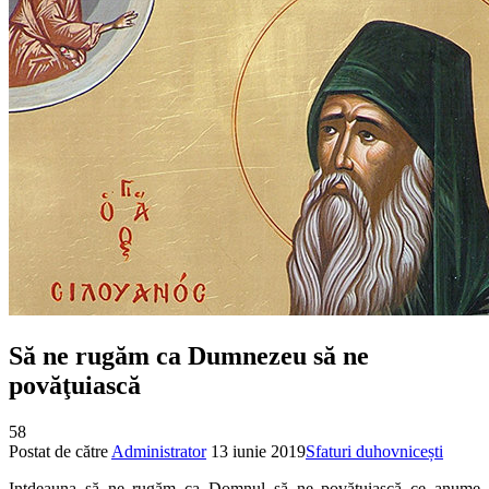
Să ne rugăm ca Dumnezeu să ne
povăţuiască
58
Postat de către
Administrator
13 iunie 2019
Sfaturi duhovnicești
Intdeauna să ne rugăm ca Domnul să ne povăţuiască ce anume