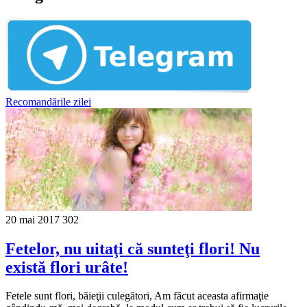
Recomandările zilei
20 mai 2017
302
Fetelor, nu uitaţi că sunteţi flori! Nu
există flori urâte!
Fetele sunt flori, băieţii culegători, Am făcut aceasta afirmaţie