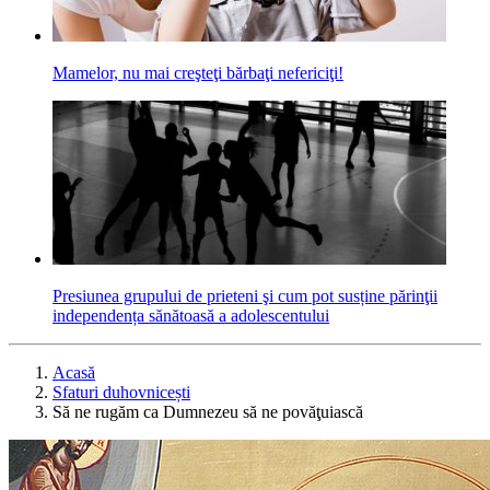
Mamelor, nu mai creşteţi bărbaţi nefericiţi!
Presiunea grupului de prieteni şi cum pot susține părinţii
independența sănătoasă a adolescentului
Acasă
Sfaturi duhovnicești
Să ne rugăm ca Dumnezeu să ne povăţuiască