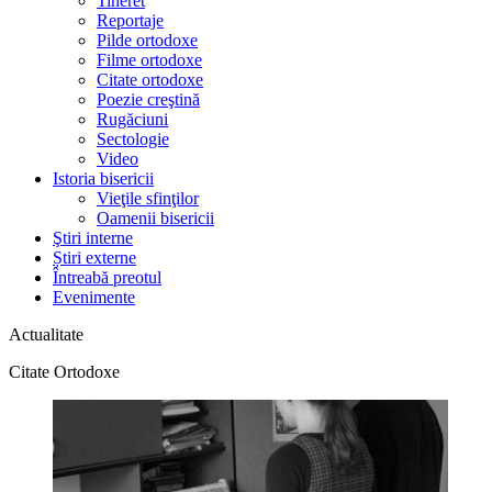
Tineret
Reportaje
Pilde ortodoxe
Filme ortodoxe
Citate ortodoxe
Poezie creştină
Rugăciuni
Sectologie
Video
Istoria bisericii
Vieţile sfinţilor
Oamenii bisericii
Ştiri interne
Știri externe
Întreabă preotul
Evenimente
Actualitate
Citate Ortodoxe