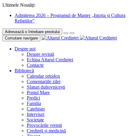
Ultimele Noutăți:
Admiterea 2026 – Programul de Master „Istoria și Cultura
Religiilor”
Adresează o întrebare preotului
Comutare navigare
Despre noi
Despre revistă
Echipa Altarul Credinței
Contacte
Bibliotecă
Calendar ortodox
Comentariile zilei
Sfaturi duhovnicești
Postul Mare
Predici
Familia
Catehism
Interviuri
Societate
Provocările vremii
Credință și medicină