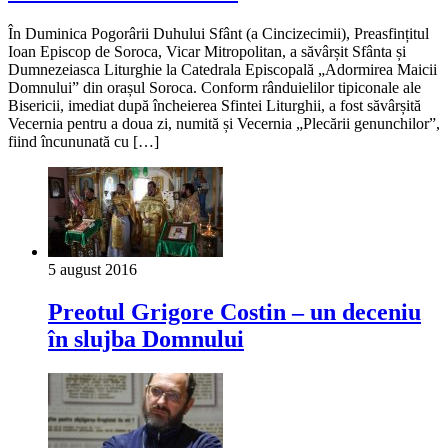
În Duminica Pogorârii Duhului Sfânt (a Cincizecimii), Preasfințitul
Ioan Episcop de Soroca, Vicar Mitropolitan, a săvârșit Sfânta și
Dumnezeiasca Liturghie la Catedrala Episcopală „Adormirea Maicii
Domnului” din orașul Soroca. Conform rânduielilor tipiconale ale
Bisericii, imediat după încheierea Sfintei Liturghii, a fost săvârșită
Vecernia pentru a doua zi, numită și Vecernia „Plecării genunchilor”,
fiind încununată cu […]
5 august 2016
Preotul Grigore Costin – un deceniu
în slujba Domnului