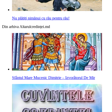
Nu plătiţi nimănui cu rău pentru rău!
Din arhiva Altarulcredinței.md
Sfântul Mare Mucenic Dimitrie – Izvorâtorul De Mir