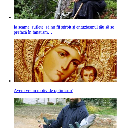
Ia seama, suflete, să nu fii ştirbit și entuziasmul tău să se
prefacă în fanatism…
Avem vreun motiv de optimism?