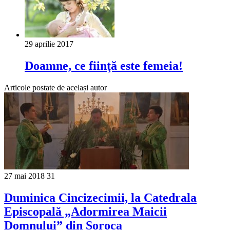
29 aprilie 2017
Doamne, ce fiinţă este femeia!
Articole postate de același autor
27 mai 2018
31
Duminica Cincizecimii, la Catedrala
Episcopală „Adormirea Maicii
Domnului” din Soroca