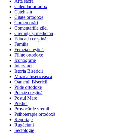
Arta sacră
Calendar ortodox
Catehism
Citate ortodoxe
Comemorări
Comentariile zilei
Credință și medicină
Educația creștină
Familia
Femeia creștină
Filme ortodoxe
Iconografie
Interviuri
Istoria Bisericii
Muzica bisericească
Oamenii Bisericii
Pilde ortodoxe
Poezie creştină
Postul Mare
Predici
Provocările vremii
Psihoterapie ortodoxă
Reportaje
Rugăciuni
Sectologie