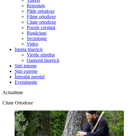
Tineret
Reportaje
Pilde ortodoxe
Filme ortodoxe
Citate ortodoxe
Poezie creştină
Rugăciuni
Sectologie
Video
Istoria bisericii
Vieţile sfinţilor
Oamenii bisericii
Ştiri interne
Știri externe
Întreabă preotul
Evenimente
Actualitate
Citate Ortodoxe