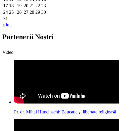
17
18
19
20
21
22
23
24
25
26
27
28
29
30
31
« iul.
Partenerii Noștri
Video
Pr. dr. Mihai Himcinschi: Educaţie şi libertate religioasă