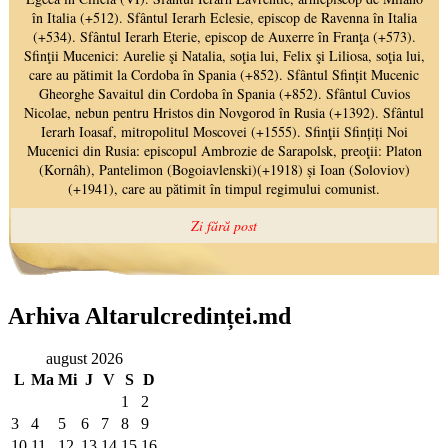
Arhiva Altarulcredinței.md
august 2026
L
Ma
Mi
J
V
S
D
1
2
3
4
5
6
7
8
9
10
11
12
13
14
15
16