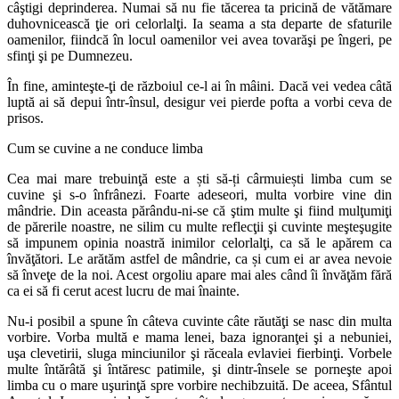
câştigi deprinderea. Numai să nu fie tăcerea ta pricină de vătămare
duhovnicească ţie ori celorlalţi. Ia seama a sta departe de sfaturile
oamenilor, fiindcă în locul oamenilor vei avea tovarăşi pe îngeri, pe
sfinţi şi pe Dumnezeu.
În fine, aminteşte-ţi de războiul ce-l ai în mâini. Dacă vei vedea câtă
luptă ai să depui într-însul, desigur vei pierde pofta a vorbi ceva de
prisos.
Cum se cuvine a ne conduce limba
Cea mai mare trebuinţă este a ști să-ți cârmuiești limba cum se
cuvine şi s-o înfrânezi. Foarte adeseori, multa vorbire vine din
mândrie. Din aceasta părându-ni-se că ştim multe şi fiind mulţumiţi
de părerile noastre, ne silim cu multe reflecţii şi cuvinte meşteşugite
să impunem opinia noastră inimilor celorlalţi, ca să le apărem ca
învăţători. Le arătăm astfel de mândrie, ca și cum ei ar avea nevoie
să înveţe de la noi. Acest orgoliu apare mai ales când îi învăţăm fără
ca ei să fi cerut acest lucru de mai înainte.
Nu-i posibil a spune în câteva cuvinte câte răutăţi se nasc din multa
vorbire. Vorba multă e mama lenei, baza ignoranţei şi a nebuniei,
uşa clevetirii, sluga minciunilor şi răceala evlaviei fierbinţi. Vorbele
multe întărâtă şi întăresc patimile, şi dintr-însele se porneşte apoi
limba cu o mare uşurinţă spre vorbire nechibzuită. De aceea, Sfântul