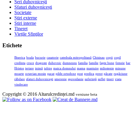
Seri duhovnicești
Sfaturi duhovnicești
Societate
Știri externe
Ştiri interne
Tineret
Vieţile Sfinţilor
Etichete
Biserica
boala
bucurie
casatorie
catedrala mitropolitană
Chisinau
copii
copil
credinta
cruce
dragoste
duhovnic
dumnezeu
familia
familie
fapte bune
femeie
har
Hristos
iertare
inimă
iubire
maica domnului
mama
mantuire
milostenie
minune
moarte
octavian mosin
pacat
pilde ortodoxe
post
predica
preot
păcate
rugăciune
răbdare
sfaturi duhovnicești
smerenie
spovedanie
suferinţă
suflet
tineri
viata
vindecare
Copyright © 2016 Altarulcredinței.md
versiune beta