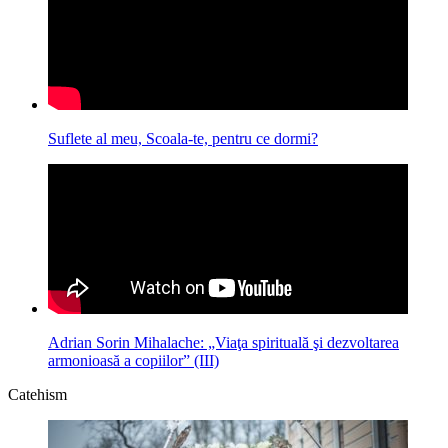
Suflete al meu, Scoala-te, pentru ce dormi?
Adrian Sorin Mihalache: „Viaţa spirituală şi dezvoltarea
armonioasă a copiilor” (III)
Catehism