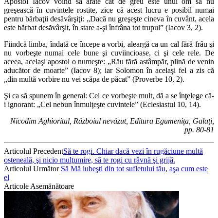
Apostol Iacov voind să arate cât de greu este unui om să nu
greşească în cuvintele rostite, zice că acest lucru e posibil numai
pentru bărbaţii desăvârşiţi: „Dacă nu greşeşte cineva în cuvânt, acela
este bărbat desăvârşit, în stare a-şi înfrâna tot trupul” (Iacov 3, 2).
Fiindcă limba, îndată ce începe a vorbi, aleargă ca un cal fără frâu şi
nu vorbeşte numai cele bune şi cuviincioase, ci şi cele rele. De
aceea, acelaşi apostol o numeşte: „Rău fără astâmpăr, plină de venin
aducător de moarte” (Iacov 8); iar Solomon în acelaşi fel a zis că
„din multă vorbire nu vei scăpa de păcat” (Proverbe 10, 2).
Şi ca să spunem în general: Cel ce vorbeşte mult, dă a se înţelege că-
i ignorant: „Cel nebun înmulţeşte cuvintele” (Eclesiastul 10, 14).
Nicodim Aghioritul, Războiul nevăzut, Editura Egumenița, Galați,
pp. 80-81
Articolul Precedent
Să te rogi. Chiar dacă vezi în rugăciune multă
osteneală, şi nicio mulţumire, să te rogi cu râvnă şi grijă.
Articolul Următor
Să Mă iubeşti din tot sufletului tău, aşa cum este
el
Articole Asemănătoare