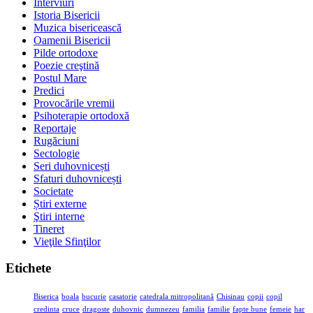
Interviuri
Istoria Bisericii
Muzica bisericească
Oamenii Bisericii
Pilde ortodoxe
Poezie creştină
Postul Mare
Predici
Provocările vremii
Psihoterapie ortodoxă
Reportaje
Rugăciuni
Sectologie
Seri duhovnicești
Sfaturi duhovnicești
Societate
Știri externe
Ştiri interne
Tineret
Vieţile Sfinţilor
Etichete
Biserica
boala
bucurie
casatorie
catedrala mitropolitană
Chisinau
copii
copil
credinta
cruce
dragoste
duhovnic
dumnezeu
familia
familie
fapte bune
femeie
har