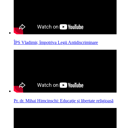
ÎPS Vladimir, împotriva Legii Antidiscriminare
Pr. dr. Mihai Himcinschi: Educaţie şi libertate religioasă