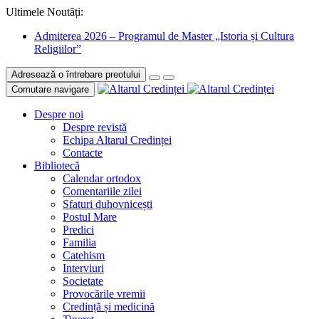
Ultimele Noutăți:
Admiterea 2026 – Programul de Master „Istoria și Cultura
Religiilor”
Adresează o întrebare preotului
Comutare navigare
Despre noi
Despre revistă
Echipa Altarul Credinței
Contacte
Bibliotecă
Calendar ortodox
Comentariile zilei
Sfaturi duhovnicești
Postul Mare
Predici
Familia
Catehism
Interviuri
Societate
Provocările vremii
Credință și medicină