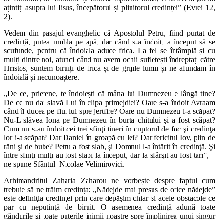
ațintiți asupra lui Iisus, începătorul și plinitorul credin­ței” (Evrei 12,
2).
Vedem din pasajul evanghelic că Apostolul Petru, fiind purtat de
credință, putea umbla pe apă, dar când s-a îndoit, a început să se
scufunde, pentru că îndoiala aduce frica. La fel se întâmplă și cu
mulți dintre noi, atunci când nu avem ochii sufletești îndreptați către
Hristos, suntem biruiți de frică și de grijile lumii și ne afundăm în
îndoială și necunoaștere.
„De ce, prietene, te îndoiești că mâna lui Dumnezeu e lângă tine?
De ce nu dai slavă Lui în clipa primejdiei? Oare s-a îndoit Avraam
când îl ducea pe fiul lui spre jertfire? Oare nu Dumnezeu l-a scăpat?
Nu-L slăvea Iona pe Dumnezeu în burta chitului şi a fost scăpat?
Cum nu s-au îndoit cei trei sfinţi tineri în cuptorul de foc şi credinţa
lor i-a scăpat? Dar Daniel în groapă cu lei? Dar fericitul Iov, plin de
răni şi de bube? Petru a fost slab, şi Domnul l-a întărit în credinţă. Şi
între sfinţi mulţi au fost slabi la început, dar la sfârşit au fost tari”, –
ne spune Sfântul Nicolae Velimirovici.
Arhimandritul Zaharia Zaharou ne vorbește despre faptul cum
trebuie să ne trăim credința: „Nădejde mai presus de orice nădejde”
este definiţia credinţei prin care depăşim chiar şi acele obstacole ce
par cu neputinţă de biruit. O asemenea credinţă adună toate
gândurile şi toate puterile inimii noastre spre împlinirea unui singur