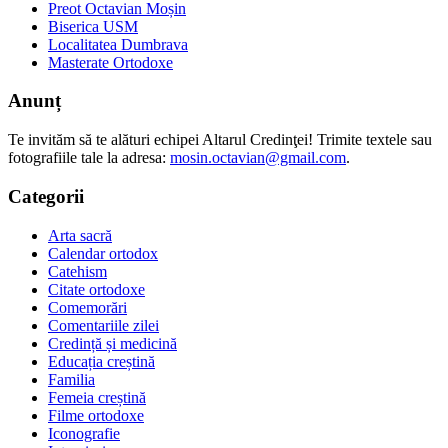
Preot Octavian Moșin
Biserica USM
Localitatea Dumbrava
Masterate Ortodoxe
Anunț
Te invităm să te alături echipei Altarul Credinţei! Trimite textele sau
fotografiile tale la adresa:
mosin.octavian@gmail.com
.
Categorii
Arta sacră
Calendar ortodox
Catehism
Citate ortodoxe
Comemorări
Comentariile zilei
Credință și medicină
Educația creștină
Familia
Femeia creștină
Filme ortodoxe
Iconografie