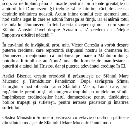
scop: să ne luptăm până la moarte pentru a birui toate greutăţile cu
ajutorul lui Dumnezeu. Şi trebuie să le biruim, căci de aceasta
depinde mântuirea noastră. Acum inima omului este asemeni unui
nod strâns legat în care se adună întreaga sa fiinţă, iar el atârnă totul
de mila lui Dumnezeu. În felul acesta începem şi noi – cum spune
Sfântul Apostol Pavel despre Avraam – să credem cu nădejde
împotriva oricărei nădejdi.”
În cuvântul de învățătură, prot. mitr. Victor Ceresău a vorbit despre
puterea credinței care reprezintă răspunsul nostru la chemarea lui
Dumnezeu, menționând că umblarea pe mare a Mântuitorului și
potolirea furtunii ne arată încă una din formele de manifestare a
puterii și a tainei lui Hristos, dar și puterea adevăratei credințe în El.
Astăzi Biserica creștin ortodoxă îl prăznuiește pe Sfântul Mare
Mucenic și Tămăduitor Pantelimon. După săvârșirea Sfintei
Liturghii a fost oficiată Taina Sfântului Maslu, Taină care, prin
rugăciunile preoţilor şi prin ungerea trupului cu untdelemn sfinţit,
împărtăşeşte credincioşilor harul dumnezeiesc pentru tămăduirea
bolilor trupeşti şi sufleteşti, pentru iertarea păcatelor şi întărirea
sufletului.
Obștea Mănăstirii Suruceni păstrează cu evlavie o raclă cu părticele
din sfintele moaște ale Sfântului Mare Mucenic Pantelimon.