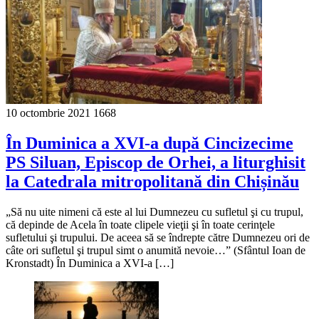
10 octombrie 2021
1668
În Duminica a XVI-a după Cincizecime
PS Siluan, Episcop de Orhei, a liturghisit
la Catedrala mitropolitană din Chișinău
„Să nu uite nimeni că este al lui Dumnezeu cu sufletul şi cu trupul,
că depinde de Acela în toate clipele vieţii şi în toate cerinţele
sufletului şi trupului. De aceea să se îndrepte către Dumnezeu ori de
câte ori sufletul şi trupul simt o anumită nevoie…” (Sfântul Ioan de
Kronstadt) În Duminica a XVI-a […]