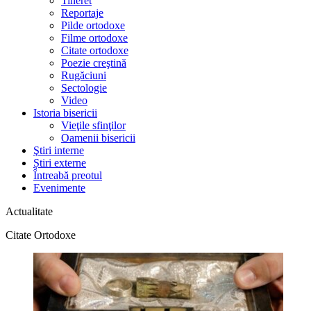
Tineret
Reportaje
Pilde ortodoxe
Filme ortodoxe
Citate ortodoxe
Poezie creştină
Rugăciuni
Sectologie
Video
Istoria bisericii
Vieţile sfinţilor
Oamenii bisericii
Ştiri interne
Știri externe
Întreabă preotul
Evenimente
Actualitate
Citate Ortodoxe