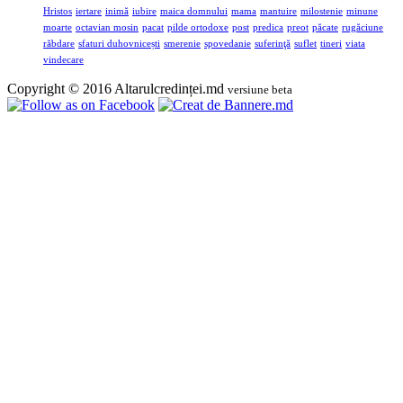
Hristos
iertare
inimă
iubire
maica domnului
mama
mantuire
milostenie
minune
moarte
octavian mosin
pacat
pilde ortodoxe
post
predica
preot
păcate
rugăciune
răbdare
sfaturi duhovnicești
smerenie
spovedanie
suferinţă
suflet
tineri
viata
vindecare
Copyright © 2016 Altarulcredinței.md
versiune beta