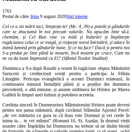
1761
Postat de către
Irina
9 august 2020
Ştiri interne
Cel ce a zis mării taci, liniștește-te! (Mc. 4, 39) a potolit și gândurile
care se zbuciumă în noi precum valurile. Nu apucăm bine să-L
chemăm, și Cel Bun vine cu milă și îndurări și împlinește
rugăciunea celui ce se roagă, și risipește norul întristării, și aduce în
inimă lumină prin gândurile bune. Și ce nu face? Dacă și pentru noi
S-a predat pe Sine până la moarte, încă moarte pe cruce, Cum nu
ne va da toate împreună cu El? (Sfântul Teodor Studitul)
Duminica a 9-a după Rusalii a reunit în rugăciune obştea Mănăstirii
Suruceni și credincioșii veniți pentru a participa la Sfânta
Liturghie. Pericopa evanghelică a acestei Duminici relatează, în
continuarea minunii înmulțirii pâinii și a peștilor din duminica
precedentă, o altă minu­ne, și anume umblarea lui Hristos pe Marea
Galileii în timpul unei furtuni și potolirea acesteia.
Credința sinceră în Dumnezeirea Mântuitorului Hristos poate deveni
pentru noi șansa mântuirii, după cuvântul Sfântului Apostol Pavel:
„de vei mărturisi cu gura ta că Iisus este Domnul și vei crede în
inima ta… te vei mântui” (Romani 10, 9). Așadar, în drumul vieții
noastre către Împărăția lui Dumnezeu nu trebuie să ne lăsăm biruiți
de furtunile, de vânturile și valurile ispitelor lumii, ci să avem „ochii