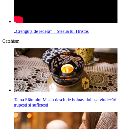
„Crenguţă de iederă” – Steaua lui Hristos
Catehism
Taina Sfântului Maslu deschide bolnavului ușa vindecării
trupești și sufletești