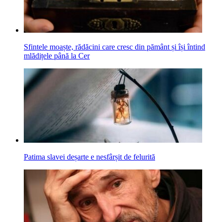
Sfintele moaște, rădăcini care cresc din pământ și își întind
mlădițele până la Cer
Patima slavei deșarte e nesfârșit de felurită