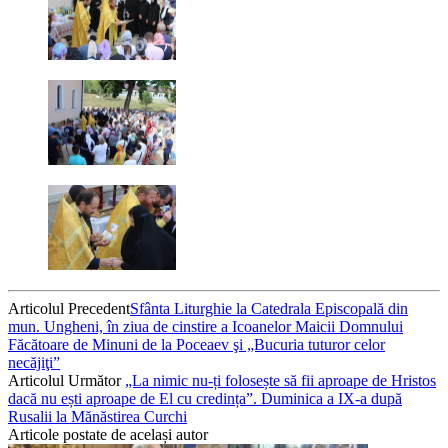
Articolul Precedent
Sfânta Liturghie la Catedrala Episcopală din
mun. Ungheni, în ziua de cinstire a Icoanelor Maicii Domnului
Făcătoare de Minuni de la Poceaev şi „Bucuria tuturor celor
necăjiţi”
Articolul Următor
„La nimic nu-ți folosește să fii aproape de Hristos
dacă nu ești aproape de El cu credința”. Duminica a IX-a după
Rusalii la Mănăstirea Curchi
Articole postate de același autor