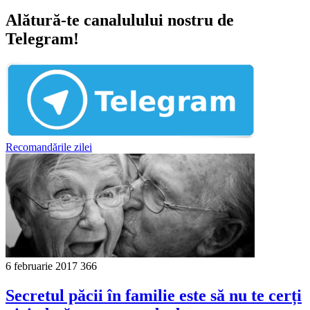
Alătură-te canalulului nostru de
Telegram!
Recomandările zilei
6 februarie 2017
366
Secretul păcii în familie este să nu te cerți