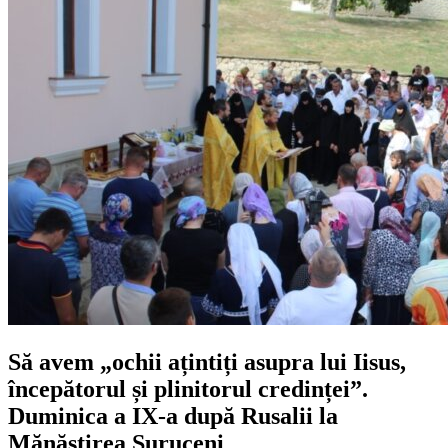
Să avem „ochii ațintiți asupra lui Iisus,
începătorul și plinitorul credin­ței”.
Duminica a IX-a după Rusalii la
Mănăstirea Suruceni