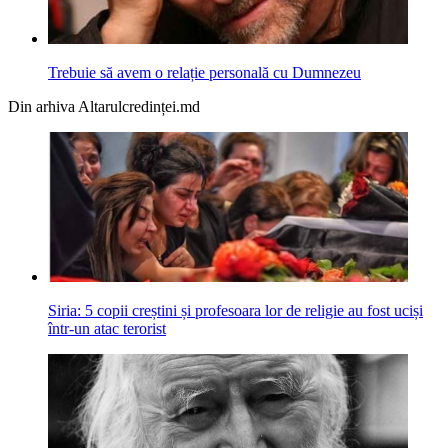
Trebuie să avem o relație personală cu Dumnezeu
Din arhiva Altarulcredinței.md
Siria: 5 copii creștini și profesoara lor de religie au fost uciși
într-un atac terorist