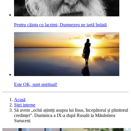
Pentru căinţa cu lacrimi, Dumnezeu ne iartă îndată
Este OK, sunt spiritual!
Acasă
Ştiri interne
Să avem „ochii ațintiți asupra lui Iisus, începătorul și plinitorul
credin­ței”. Duminica a IX-a după Rusalii la Mănăstirea
Suruceni