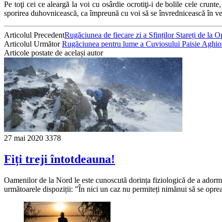
Pe toţi cei ce aleargă la voi cu osârdie ocrotiţi-i de bolile cele crunte
sporirea duhovnicească, ca împreună cu voi să se învrednicească în veacu
Articolul Precedent
Rugăciunea de fiecare zi a Sfinților Stareți de la O
Articolul Următor
Rugăciunea pentru lume a Cuviosului Paisie Aghior
Articole postate de același autor
27 mai 2020
3378
Fiți treji întotdeauna!
Oamenilor de la Nord le este cunoscută dorința fiziologică de a adormi
următoarele dispoziții: ”În nici un caz nu permiteți nimănui să se opre