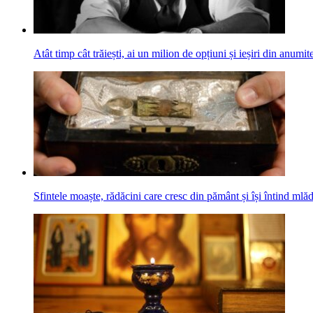
Atât timp cât trăiești, ai un milion de opțiuni și ieșiri din anumite
Sfintele moaște, rădăcini care cresc din pământ și își întind mlăd