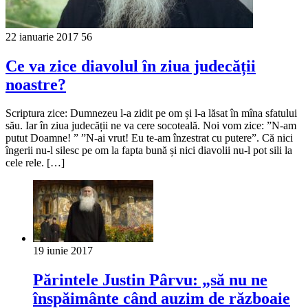
22 ianuarie 2017
56
Ce va zice diavolul în ziua judecății
noastre?
Scriptura zice: Dumnezeu l-a zidit pe om și l-a lăsat în mîna sfatului
său. Iar în ziua judecății ne va cere socoteală. Noi vom zice: ”N-am
putut Doamne! ” ”N-ai vrut! Eu te-am înzestrat cu putere”. Că nici
îngerii nu-l silesc pe om la fapta bună și nici diavolii nu-l pot sili la
cele rele. […]
19 iunie 2017
Părintele Justin Pârvu: „să nu ne
înspăimânte când auzim de războaie