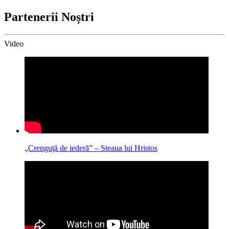
Partenerii Noștri
Video
„Crenguţă de iederă” – Steaua lui Hristos