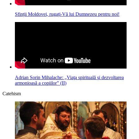
Sfinții Moldovei, rugați-Vă lui Dumnezeu pentru noi!
Adrian Sorin Mihalache: „Viaţa spirituală şi dezvoltarea
armonioasă a copiilor” (II)
Catehism