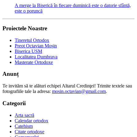
A merge la Biserică în fiecare duminică este o datorie sfântă,
este o poruncă
Proiectele Noastre
Tineretul Ortodox
Preot Octavian Moșin
Biserica USM
Localitatea Dumbrava
Masterate Ortodoxe
Anunț
Te invităm să te alături echipei Altarul Credinţei! Trimite textele sau
fotografiile tale la adresa:
mosin.octavian@gmail.com
.
Categorii
Arta sacră
Calendar ortodox
Catehism
Citate ortodoxe