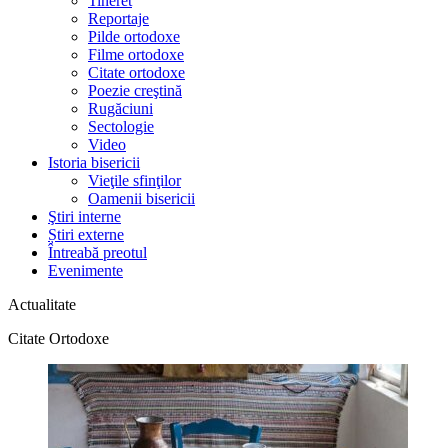
Tineret
Reportaje
Pilde ortodoxe
Filme ortodoxe
Citate ortodoxe
Poezie creştină
Rugăciuni
Sectologie
Video
Istoria bisericii
Vieţile sfinţilor
Oamenii bisericii
Ştiri interne
Știri externe
Întreabă preotul
Evenimente
Actualitate
Citate Ortodoxe