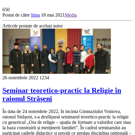
650
Postat de către
Irina
18 mai 2021
Media
Articole postate de același autor
26 noiembrie 2022
1234
Seminar teoretico-practic la Religie în
raionul Strășeni
În data de 24 noiembrie 2022, în incinta Gimnaziului Voinova,
raionul Strășeni, s-a desfășurat seminarul teoretico-practic la religie
cu genericul „Ora de religie – spațiu de formare a valorilor care stau
la baza construirii și menținerii familiei”. În cadrul seminarului au
participat cadrele didactice și preoții ce predau disciplina opțională –