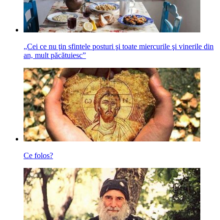
„Cei ce nu ţin sfintele posturi şi toate miercurile şi vinerile din
an, mult păcătuiesc”
Ce folos?