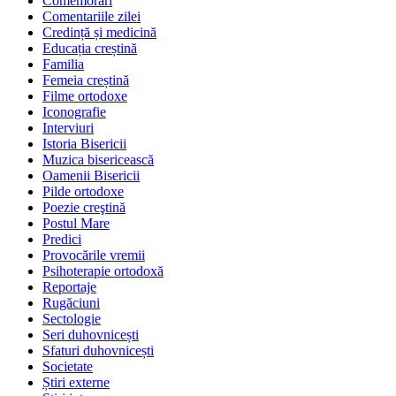
Comemorări
Comentariile zilei
Credință și medicină
Educația creștină
Familia
Femeia creștină
Filme ortodoxe
Iconografie
Interviuri
Istoria Bisericii
Muzica bisericească
Oamenii Bisericii
Pilde ortodoxe
Poezie creştină
Postul Mare
Predici
Provocările vremii
Psihoterapie ortodoxă
Reportaje
Rugăciuni
Sectologie
Seri duhovnicești
Sfaturi duhovnicești
Societate
Știri externe