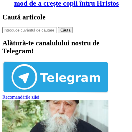
mod de a crește copii întru Hristos
Caută articole
Căută
Alătură-te canalulului nostru de
Telegram!
Recomandările zilei