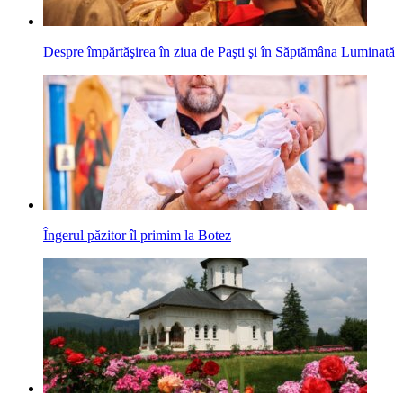
Despre împărtăşirea în ziua de Paşti şi în Săptămâna Luminată
Îngerul păzitor îl primim la Botez