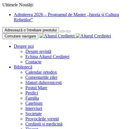
Ultimele Noutăți:
Admiterea 2026 – Programul de Master „Istoria și Cultura
Religiilor”
Adresează o întrebare preotului
Comutare navigare
Despre noi
Despre revistă
Echipa Altarul Credinței
Contacte
Bibliotecă
Calendar ortodox
Comentariile zilei
Sfaturi duhovnicești
Postul Mare
Predici
Familia
Catehism
Interviuri
Societate
Provocările vremii
Credință și medicină