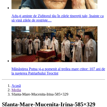
Adu-ţi aminte de Ziditorul tău în zilele tinereţii tale, înainte ca
să vină zilele de restrişte…
Mănăstirea Putna și-a pomenit al treilea mare ctitor: 107 ani de
la nașterea Patriarhului Teoctist
Acasă
Media
Sfanta-Mare-Mucenita-Irina-585×329
Sfanta-Mare-Mucenita-Irina-585×329