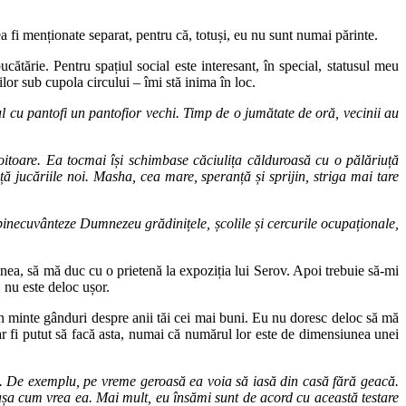
a fi menționate separat, pentru că, totuși, eu nu sunt numai părinte.
ucătărie. Pentru spațiul social este interesant, în special, statusul meu
lor sub cupola circului – îmi stă inima în loc.
l cu pantofi un pantofior vechi. Timp de o jumătate de oră, vecinii au
itoare. Ea tocmai își schimbase căciulița călduroasă cu o pălăriuță
ță jucăriile noi. Masha, cea mare, speranță și sprijin, striga mai tare
ă binecuvânteze Dumnezeu grădinițele, școlile și cercurile ocupaționale,
menea, să mă duc cu o prietenă la expoziția lui Serov. Apoi trebuie să-mi
, nu este deloc ușor.
în minte gânduri despre anii tăi cei mai buni. Eu nu doresc deloc să mă
ar fi putut să facă asta, numai că numărul lor este de dimensiunea unei
ea. De exemplu, pe vreme geroasă ea voia să iasă din casă fără geacă.
r așa cum vrea ea. Mai mult, eu însămi sunt de acord cu această testare