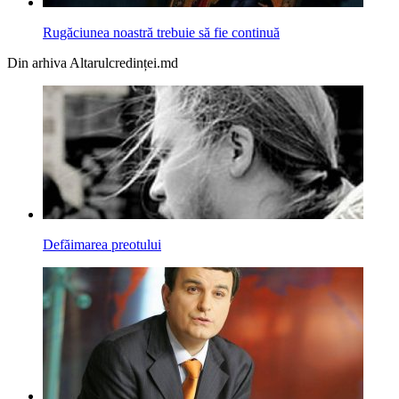
Rugăciunea noastră trebuie să fie continuă
Din arhiva Altarulcredinței.md
Defăimarea preotului