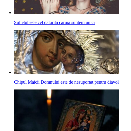
Sufletul este cel datorită căruia suntem unici
Chipul Maicii Domnului este de nesuportat pentru diavol