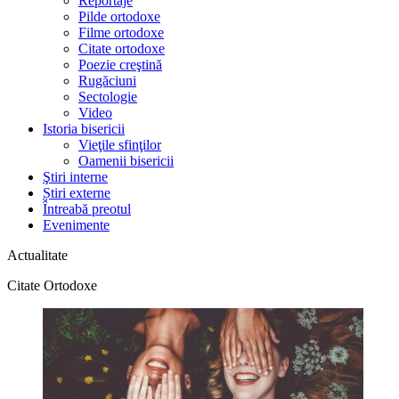
Reportaje
Pilde ortodoxe
Filme ortodoxe
Citate ortodoxe
Poezie creştină
Rugăciuni
Sectologie
Video
Istoria bisericii
Vieţile sfinţilor
Oamenii bisericii
Ştiri interne
Știri externe
Întreabă preotul
Evenimente
Actualitate
Citate Ortodoxe