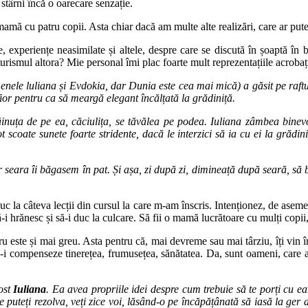
 stârni încă o oarecare senzație.
amă cu patru copii. Asta chiar dacă am multe alte realizări, care ar pute
e, experiențe neasimilate și altele, despre care se discută în șoaptă în b
urismul altora? Mie personal îmi plac foarte mult reprezentațiile acrobați
enele luliana și Evdokia, dar Dunia este cea mai mică) a găsit pe raftu
ofior pentru ca să meargă elegant încălțată la grădiniță.
nuța de pe ea, căciulița, se tăvălea pe podea. Iuliana zâmbea binevo
coate sunete foarte stridente, dacă le interzici să ia cu ei la grădini
Iar seara îi băgasem în pat. Și așa, zi după zi, dimineață după seară, s
 duc la câteva lecții din cursul la care m-am înscris. Intenționez, de ase
ă-i hrănesc și să-i duc la culcare. Să fii o mamă lucrătoare cu mulți copii
u este și mai greu. Asta pentru că, mai devreme sau mai târziu, îți vin 
 să-i compenseze tinerețea, frumusețea, sănătatea. Da, sunt oameni, care 
ost
Iuliana
. Ea avea propriile idei despre cum trebuie să te porți cu 
e puteți rezolva, veți zice voi, lăsând-o pe încăpățânată să iasă la ge