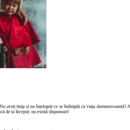
veți timp și nu înțelegeți ce se întâmplă cu viața dumneavoastră? Acest
ă de la început: nu există răspunsuri!