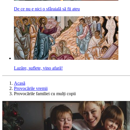
De ce nu e nici o sfâraială să fii ateu
Lazăre, suflete, vino afară!
Acasă
Provocările vremii
Provocările familiei cu mulți copii