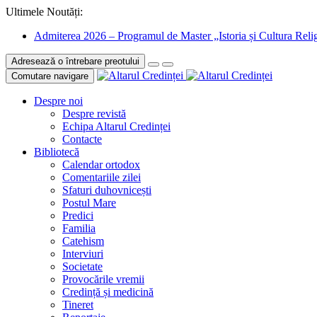
Ultimele Noutăți:
Admiterea 2026 – Programul de Master „Istoria și Cultura Relig
Adresează o întrebare preotului
Comutare navigare
Despre noi
Despre revistă
Echipa Altarul Credinței
Contacte
Bibliotecă
Calendar ortodox
Comentariile zilei
Sfaturi duhovnicești
Postul Mare
Predici
Familia
Catehism
Interviuri
Societate
Provocările vremii
Credință și medicină
Tineret