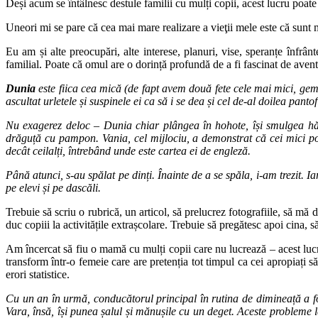
Deși acum se întâlnesc destule familii cu mulți copii, acest lucru poate
Uneori mi se pare că cea mai mare realizare a vieţii mele este că sunt m
Eu am și alte preocupări, alte interese, planuri, vise, speranțe înfrânt
familial. Poate că omul are o dorință profundă de a fi fascinat de avent
Dunia
este fiica cea mică (de fapt avem două fete cele mai mici, gem
ascultat urletele și suspinele ei ca să i se dea și cel de-al doilea pant
Nu exagerez deloc – Dunia chiar plângea în hohote, își smulgea hăi
drăguță cu pampon. Vania, cel mijlociu, a demonstrat că cei mici pot s
decât ceilalți, întrebând unde este cartea ei de engleză.
Până atunci, s-au spălat pe dinți. Înainte de a se spăla, i-am trezit. 
pe elevi și pe dascăli.
Trebuie să scriu o rubrică, un articol, să prelucrez fotografiile, să mă
duc copiii la activitățile extrașcolare. Trebuie să pregătesc apoi cina, s
Am încercat să fiu o mamă cu mulți copii care nu lucrează – acest lucr
transform într-o femeie care are pretenția tot timpul ca cei apropiați
erori statistice.
Cu un an în urmă, conducătorul principal în rutina de dimineață a f
Vara, însă, își punea șalul și mănușile cu un deget. Aceste probleme l