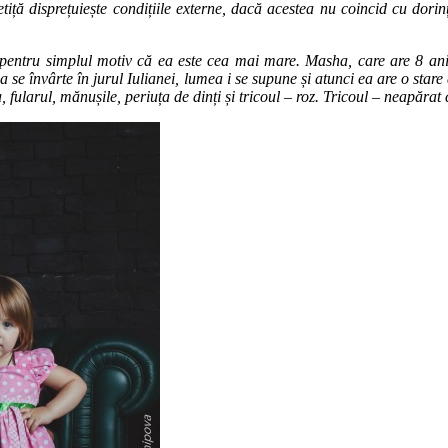
etiță disprețuiește condițiile externe, dacă acestea nu coincid cu dorin
pentru simplul motiv că ea este cea mai mare. Masha, care are 8 ani, 
 se învârte în jurul Iulianei, lumea i se supune și atunci ea are o stare 
, fularul, mănușile, periuța de dinți și tricoul – roz. Tricoul – neapăra