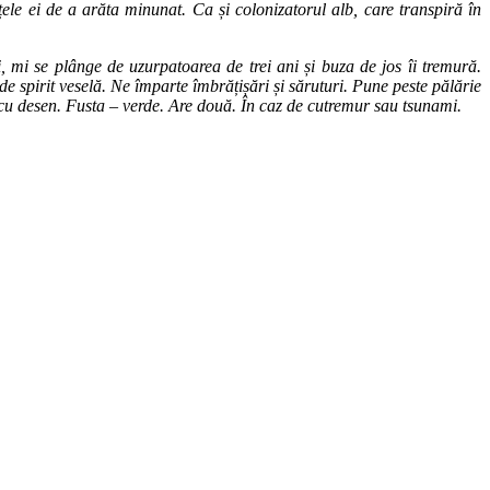
țele ei de a arăta minunat. Ca și colonizatorul alb, care transpiră în
mi se plânge de uzurpatoarea de trei ani și buza de jos îi tremură.
de spirit veselă. Ne împarte îmbrățișări și săruturi. Pune peste pălărie
t cu desen. Fusta – verde. Are două. În caz de cutremur sau tsunami.