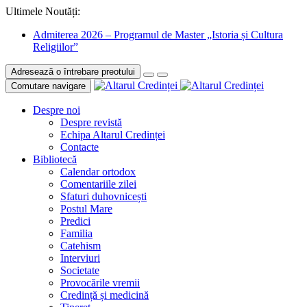
Ultimele Noutăți:
Admiterea 2026 – Programul de Master „Istoria și Cultura
Religiilor”
Adresează o întrebare preotului
Comutare navigare
Despre noi
Despre revistă
Echipa Altarul Credinței
Contacte
Bibliotecă
Calendar ortodox
Comentariile zilei
Sfaturi duhovnicești
Postul Mare
Predici
Familia
Catehism
Interviuri
Societate
Provocările vremii
Credință și medicină