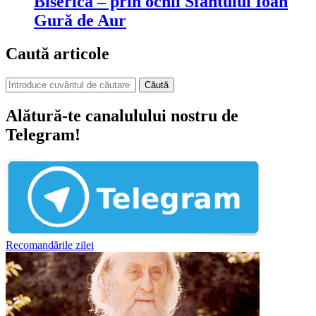
Biserica – prin ochii Sfântului Ioan
Gură de Aur
Caută articole
Căută
Alătură-te canalulului nostru de
Telegram!
Recomandările zilei