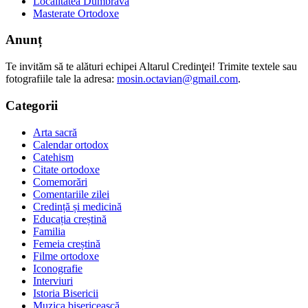
Localitatea Dumbrava
Masterate Ortodoxe
Anunț
Te invităm să te alături echipei Altarul Credinţei! Trimite textele sau
fotografiile tale la adresa:
mosin.octavian@gmail.com
.
Categorii
Arta sacră
Calendar ortodox
Catehism
Citate ortodoxe
Comemorări
Comentariile zilei
Credință și medicină
Educația creștină
Familia
Femeia creștină
Filme ortodoxe
Iconografie
Interviuri
Istoria Bisericii
Muzica bisericească