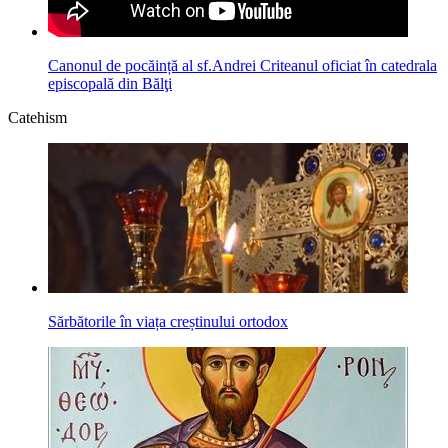
Canonul de pocăință al sf.Andrei Criteanul oficiat în catedrala
episcopală din Bălţi
Catehism
Sărbătorile în viața creștinului ortodox