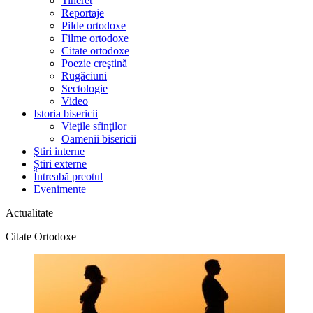
Tineret
Reportaje
Pilde ortodoxe
Filme ortodoxe
Citate ortodoxe
Poezie creştină
Rugăciuni
Sectologie
Video
Istoria bisericii
Vieţile sfinţilor
Oamenii bisericii
Ştiri interne
Știri externe
Întreabă preotul
Evenimente
Actualitate
Citate Ortodoxe