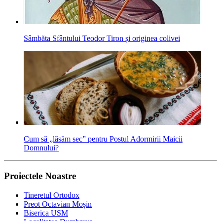
Sâmbăta Sfântului Teodor Tiron și originea colivei
Cum să „lăsăm sec” pentru Postul Adormirii Maicii
Domnului?
Proiectele Noastre
Tineretul Ortodox
Preot Octavian Moșin
Biserica USM