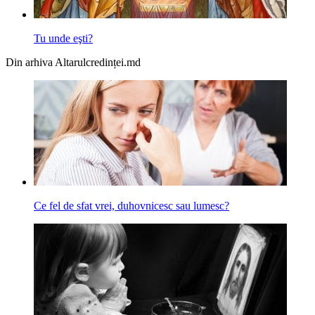
Tu unde eşti?
Din arhiva Altarulcredinței.md
Ce fel de sfat vrei, duhovnicesc sau lumesc?