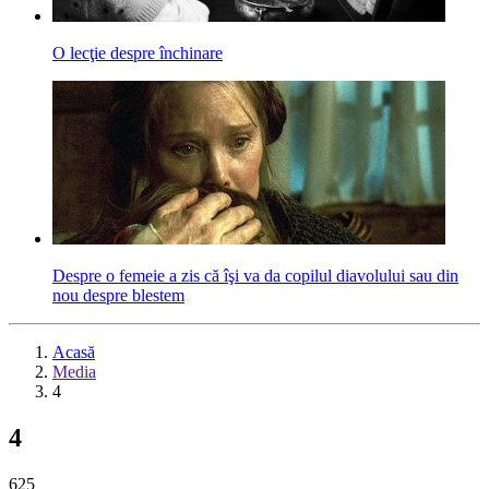
O lecţie despre închinare
Despre o femeie a zis că îşi va da copilul diavolului sau din
nou despre blestem
Acasă
Media
4
4
625