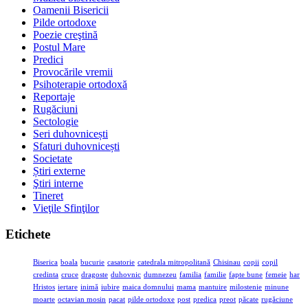
Oamenii Bisericii
Pilde ortodoxe
Poezie creştină
Postul Mare
Predici
Provocările vremii
Psihoterapie ortodoxă
Reportaje
Rugăciuni
Sectologie
Seri duhovnicești
Sfaturi duhovnicești
Societate
Știri externe
Ştiri interne
Tineret
Vieţile Sfinţilor
Etichete
Biserica
boala
bucurie
casatorie
catedrala mitropolitană
Chisinau
copii
copil
credinta
cruce
dragoste
duhovnic
dumnezeu
familia
familie
fapte bune
femeie
har
Hristos
iertare
inimă
iubire
maica domnului
mama
mantuire
milostenie
minune
moarte
octavian mosin
pacat
pilde ortodoxe
post
predica
preot
păcate
rugăciune