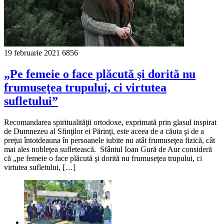
19 februarie 2021
6856
„Pe femeie o face plăcută şi dorită nu
frumuseţea trupului, ci virtutea
sufletului”
Recomandarea spiritualităţii ortodoxe, exprimată prin glasul inspirat
de Dumnezeu al Sfinţilor ei Părinţi, este aceea de a căuta şi de a
preţui întotdeauna în persoanele iubite nu atât frumuseţea fizică, cât
mai ales no­bleţea sufletească. Sfântul Ioan Gură de Aur consideră
că „pe femeie o face plăcută şi dorită nu frumuseţea trupului, ci
virtutea sufletului, […]