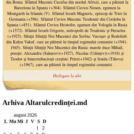
Arhiva Altarulcredinței.md
august 2026
L
Ma
Mi
J
V
S
D
1
2