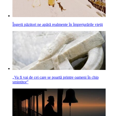
Îngerii păzitori ne apără realmente în împrejurările vieţii
„Va fi vai de cei care se poartă printre oameni în chip
smintitor”