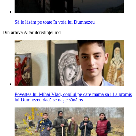
Să le lăsăm pe toate în voia lui Dumnezeu
Din arhiva Altarulcredinței.md
Povestea lui Mihai Vlad, copilul pe care mama sa i l-a promis
lui Dumnezeu dacă se naște sănătos