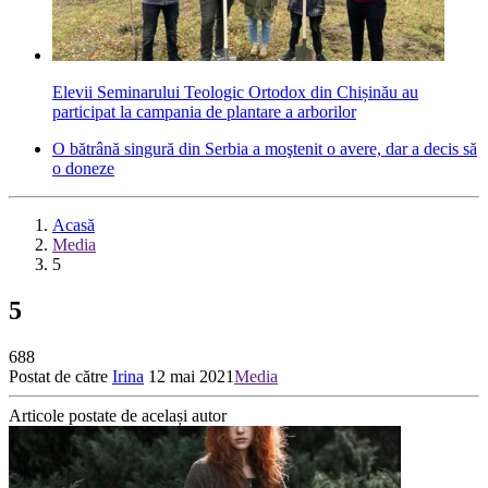
Elevii Seminarului Teologic Ortodox din Chișinău au
participat la campania de plantare a arborilor
O bătrână singură din Serbia a moştenit o avere, dar a decis să
o doneze
Acasă
Media
5
5
688
Postat de către
Irina
12 mai 2021
Media
Articole postate de același autor