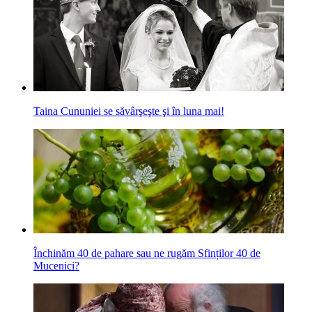
Taina Cununiei se săvârşeşte şi în luna mai!
Închinăm 40 de pahare sau ne rugăm Sfinților 40 de
Mucenici?