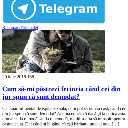
Recomandările zilei
20 iulie 2018
168
Cum să-mi păstrezi fecioria când cei din
jur spun că sunt demodat?
Ca tânăr influenţat de ispita sexuală, cum pot să rămân cast, când cei
din jur spun că sunt demodat? Acuma eu zic că dacă ţii la partea asta
numai ca la o modă sau la o nemodă, meriţi soarta să transpiri pentru
castitatea ta. Dar când ai în gând că eşti bărbatul unic al unei […]