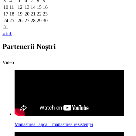
3
4
5
6
7
8
9
10
11
12
13
14
15
16
17
18
19
20
21
22
23
24
25
26
27
28
29
30
31
« iul.
Partenerii Noștri
Video
Mănăstirea Japca – mănăstirea rezistenței