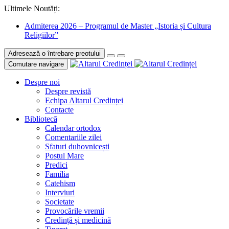
Ultimele Noutăți:
Admiterea 2026 – Programul de Master „Istoria și Cultura
Religiilor”
Adresează o întrebare preotului
Comutare navigare
Despre noi
Despre revistă
Echipa Altarul Credinței
Contacte
Bibliotecă
Calendar ortodox
Comentariile zilei
Sfaturi duhovnicești
Postul Mare
Predici
Familia
Catehism
Interviuri
Societate
Provocările vremii
Credință și medicină