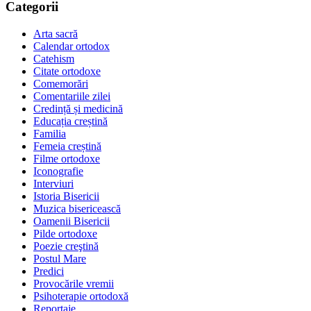
Categorii
Arta sacră
Calendar ortodox
Catehism
Citate ortodoxe
Comemorări
Comentariile zilei
Credință și medicină
Educația creștină
Familia
Femeia creștină
Filme ortodoxe
Iconografie
Interviuri
Istoria Bisericii
Muzica bisericească
Oamenii Bisericii
Pilde ortodoxe
Poezie creştină
Postul Mare
Predici
Provocările vremii
Psihoterapie ortodoxă
Reportaje