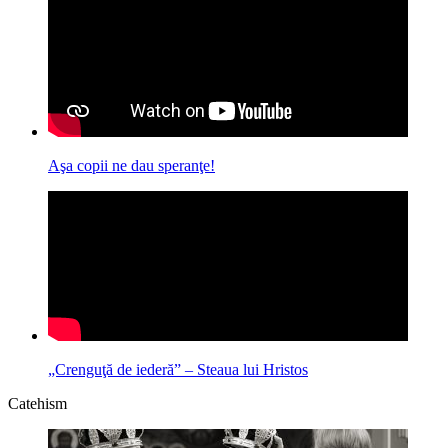
Aşa copii ne dau speranţe!
„Crenguţă de iederă” – Steaua lui Hristos
Catehism