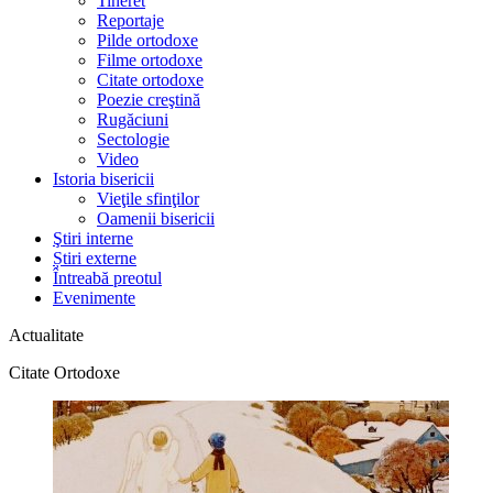
Tineret
Reportaje
Pilde ortodoxe
Filme ortodoxe
Citate ortodoxe
Poezie creştină
Rugăciuni
Sectologie
Video
Istoria bisericii
Vieţile sfinţilor
Oamenii bisericii
Ştiri interne
Știri externe
Întreabă preotul
Evenimente
Actualitate
Citate Ortodoxe