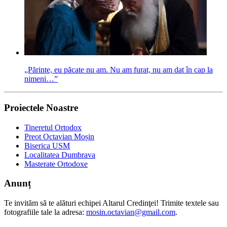
„Părinte, eu păcate nu am. Nu am furat, nu am dat în cap la
nimeni…”
Proiectele Noastre
Tineretul Ortodox
Preot Octavian Moșin
Biserica USM
Localitatea Dumbrava
Masterate Ortodoxe
Anunț
Te invităm să te alături echipei Altarul Credinţei! Trimite textele sau
fotografiile tale la adresa:
mosin.octavian@gmail.com
.