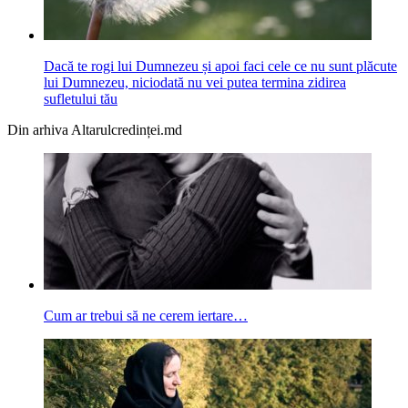
Dacă te rogi lui Dumnezeu și apoi faci cele ce nu sunt plăcute
lui Dumnezeu, niciodată nu vei putea termina zidirea
sufletului tău
Din arhiva Altarulcredinței.md
Cum ar trebui să ne cerem iertare…