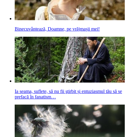
Binecuvântează, Doamne, pe vrăjmașii mei!
Ia seama, suflete, să nu fii ştirbit și entuziasmul tău să se
prefacă în fanatism…