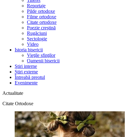
Tineret
Reportaje
Pilde ortodoxe
Filme ortodoxe
Citate ortodoxe
Poezie creştină
Rugăciuni
Sectologie
Video
Istoria bisericii
Vieţile sfinţilor
Oamenii bisericii
Ştiri interne
Știri externe
Întreabă preotul
Evenimente
Actualitate
Citate Ortodoxe