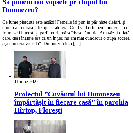
Să punem noi vopsele pe chipul lui
Dumnezeu?
Ce lume pierdută este astăzi! Femeile își pun în păr niște cleiuri, și
cum mai miroase! Te apucă alergia. Cînd văd o femeie modernă, cu
frumuseți lumești și parfumuri, mă scîrbesc lăuntric. Am văzut o fată
care, deși înainte era ca un înger, nu am mai cunoscut-o după acceea
așa cum era vopsită”. Dumnezeu le-a […]
11 iulie 2022
Proiectul ”Cuvântul lui Dumnezeu
împărtășit în fiecare casă” în parohia
Hîrtop, Florești