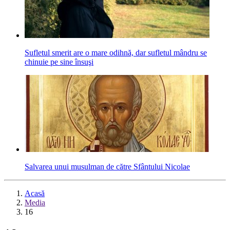
Sufletul smerit are o mare odihnă, dar sufletul mândru se
chinuie pe sine însuşi
Sal­va­rea unui musul­man de către Sfân­tu­lui Nico­lae
Acasă
Media
16