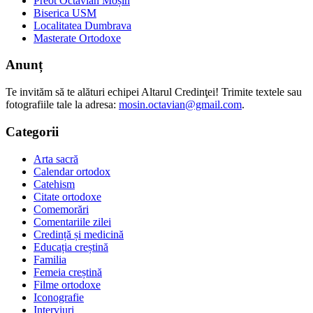
Preot Octavian Moșin
Biserica USM
Localitatea Dumbrava
Masterate Ortodoxe
Anunț
Te invităm să te alături echipei Altarul Credinţei! Trimite textele sau
fotografiile tale la adresa:
mosin.octavian@gmail.com
.
Categorii
Arta sacră
Calendar ortodox
Catehism
Citate ortodoxe
Comemorări
Comentariile zilei
Credință și medicină
Educația creștină
Familia
Femeia creștină
Filme ortodoxe
Iconografie
Interviuri