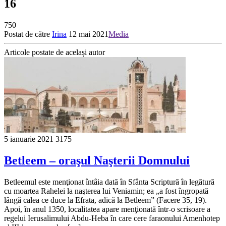
16
750
Postat de către
Irina
12 mai 2021
Media
Articole postate de același autor
5 ianuarie 2021
3175
Betleem – oraşul Naşterii Domnului
Betleemul este menţionat întâia dată în Sfânta Scriptură în legătură
cu moartea Rahelei la naşterea lui Veniamin; ea „a fost îngropată
lângă calea ce duce la Efrata, adică la Betleem” (Facere 35, 19).
Apoi, în anul 1350, localitatea apare menţionată într-o scrisoare a
regelui Ierusalimului Abdu-Heba în care cere faraonului Amenhotep