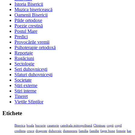
Istoria Bisericii
Muzica bisericească
Oamenii Bisericii
Pilde ortodoxe
Poezie creştină
Postul Mare
Predici
Provocările vremii
Psihoterapie ortodoxă
Reportaje
Rugăciuni
Sectologie
Seri duhovnicești
Sfaturi duhovnicești
Societate
Știri externe
Ştiri interne
Tineret
Vieţile Sfinţilor
Etichete
Biserica
boala
bucurie
casatorie
catedrala mitropolitană
Chisinau
copii
copil
credinta
cruce
dragoste
duhovnic
dumnezeu
familia
familie
fapte bune
femeie
har