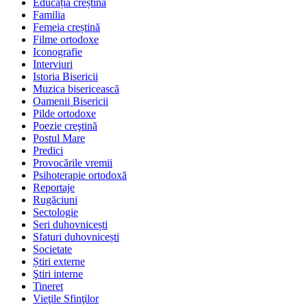
Educația creștină
Familia
Femeia creștină
Filme ortodoxe
Iconografie
Interviuri
Istoria Bisericii
Muzica bisericească
Oamenii Bisericii
Pilde ortodoxe
Poezie creştină
Postul Mare
Predici
Provocările vremii
Psihoterapie ortodoxă
Reportaje
Rugăciuni
Sectologie
Seri duhovnicești
Sfaturi duhovnicești
Societate
Știri externe
Ştiri interne
Tineret
Vieţile Sfinţilor