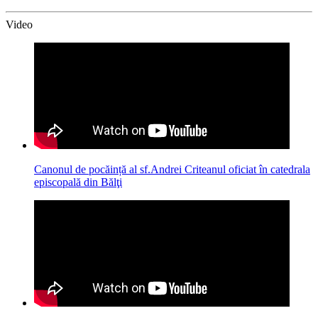
Video
Canonul de pocăință al sf.Andrei Criteanul oficiat în catedrala
episcopală din Bălţi