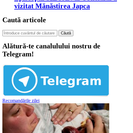
vizitat Mănăstirea Japca
Caută articole
Căută
Alătură-te canalulului nostru de
Telegram!
Recomandările zilei