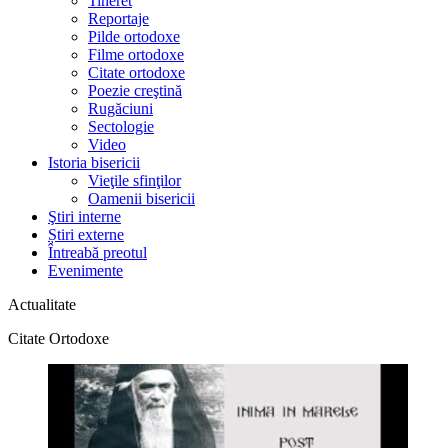
Tineret
Reportaje
Pilde ortodoxe
Filme ortodoxe
Citate ortodoxe
Poezie creştină
Rugăciuni
Sectologie
Video
Istoria bisericii
Vieţile sfinţilor
Oamenii bisericii
Ştiri interne
Știri externe
Întreabă preotul
Evenimente
Actualitate
Citate Ortodoxe