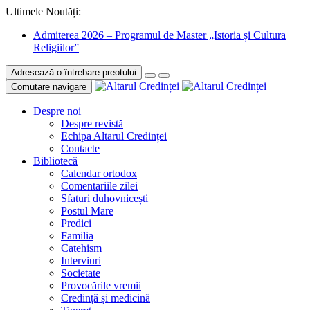
Ultimele Noutăți:
Admiterea 2026 – Programul de Master „Istoria și Cultura
Religiilor”
Adresează o întrebare preotului
Comutare navigare
Despre noi
Despre revistă
Echipa Altarul Credinței
Contacte
Bibliotecă
Calendar ortodox
Comentariile zilei
Sfaturi duhovnicești
Postul Mare
Predici
Familia
Catehism
Interviuri
Societate
Provocările vremii
Credință și medicină