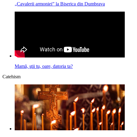
„Cavalerii armoniei” la Biserica din Dumbrava
Mamă, ştii tu, oare, datoria ta?
Catehism