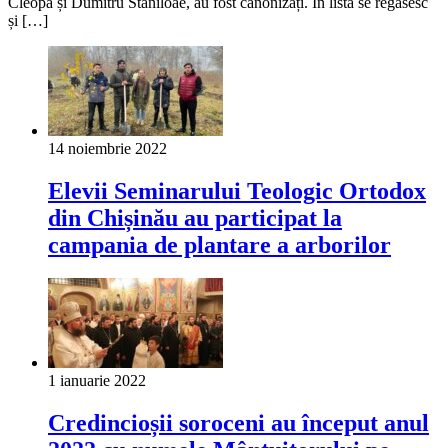
Cleopa și Dumitru Stăniloae, au fost canonizați. În listă se regăsesc
și […]
14 noiembrie 2022
Elevii Seminarului Teologic Ortodox
din Chișinău au participat la
campania de plantare a arborilor
1 ianuarie 2022
Credincioșii soroceni au început anul