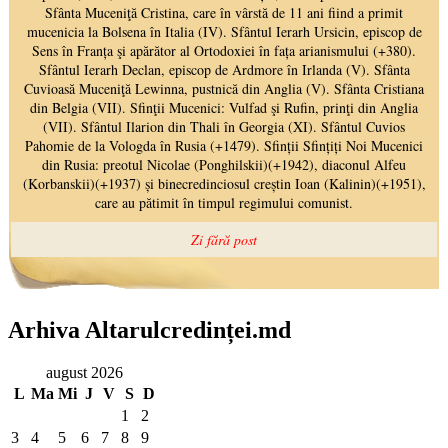
Arhiva Altarulcredinței.md
august 2026
L
Ma
Mi
J
V
S
D
1
2
3
4
5
6
7
8
9