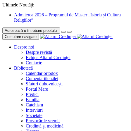
Ultimele Noutăți:
Admiterea 2026 – Programul de Master „Istoria și Cultura
Religiilor”
Adresează o întrebare preotului
Comutare navigare
Despre noi
Despre revistă
Echipa Altarul Credinței
Contacte
Bibliotecă
Calendar ortodox
Comentariile zilei
Sfaturi duhovnicești
Postul Mare
Predici
Familia
Catehism
Interviuri
Societate
Provocările vremii
Credință și medicină