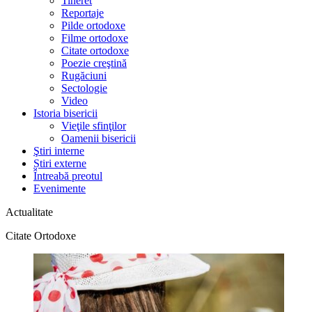
Tineret
Reportaje
Pilde ortodoxe
Filme ortodoxe
Citate ortodoxe
Poezie creştină
Rugăciuni
Sectologie
Video
Istoria bisericii
Vieţile sfinţilor
Oamenii bisericii
Ştiri interne
Știri externe
Întreabă preotul
Evenimente
Actualitate
Citate Ortodoxe