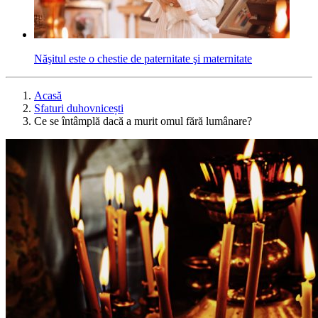
Năşitul este o chestie de paternitate şi maternitate
Acasă
Sfaturi duhovnicești
Ce se întâmplă dacă a murit omul fără lumânare?