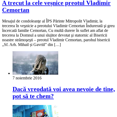
A trecut la cele veșnice preotul Vladimir
Cemortan
Mesajul de condoleanţe al ÎPS Părinte Mitropolit Vladimir, la
trecerea în veşnicie a preotului Vladimir Cemortan Îndurerată şi greu
încercată familie Cemortan, Cu multă durere în suflet am aflat de
trecerea la Domnul a unui slujitor devotat şi statornic al Bisericii
noastre strămoşeşti – preotul Vladimir Cemortan, parohul bisericii
„Sf. Arh. Mihail și Gavriil” din […]
7 noiembrie 2016
Dacă vreodată voi avea nevoie de tine,
pot să te chem?