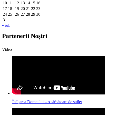
10
11
12
13
14
15
16
17
18
19
20
21
22
23
24
25
26
27
28
29
30
31
« iul.
Partenerii Noștri
Video
Înălţarea Domnului – o sărbătoare de suflet