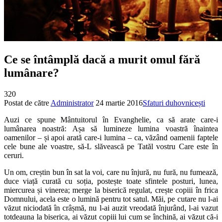
Ce se întâmplă dacă a murit omul fără
lumânare?
320
Postat de către
Administrator
24 martie 2016
Sfaturi duhovnicești
Auzi ce spune Mântuitorul în Evanghelie, ca să arate care-i
lumânarea noastră: Așa să lumineze lumina voastră înaintea
oamenilor – și apoi arată care-i lumina – ca, văzând oamenii faptele
cele bune ale voastre, să-L slăvească pe Tatăl vostru Care este în
ceruri.
Un om, creștin bun în sat la voi, care nu înjură, nu fură, nu fumează,
duce viață curată cu soția, postește toate sfintele posturi, lunea,
miercurea și vinerea; merge la biserică regulat, crește copiii în frica
Domnului, acela este o lumină pentru tot satul. Măi, pe cutare nu l-ai
văzut niciodată în crâșmă, nu l-ai auzit vreodată înjurând, l-ai vazut
totdeauna la biserica, ai văzut copiii lui cum se închină, ai văzut că-i