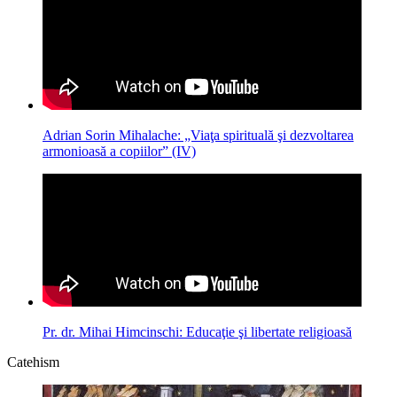
Adrian Sorin Mihalache: „Viaţa spirituală şi dezvoltarea
armonioasă a copiilor” (IV)
Pr. dr. Mihai Himcinschi: Educaţie şi libertate religioasă
Catehism