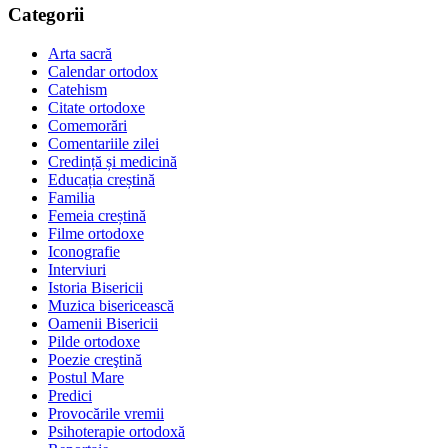
Categorii
Arta sacră
Calendar ortodox
Catehism
Citate ortodoxe
Comemorări
Comentariile zilei
Credință și medicină
Educația creștină
Familia
Femeia creștină
Filme ortodoxe
Iconografie
Interviuri
Istoria Bisericii
Muzica bisericească
Oamenii Bisericii
Pilde ortodoxe
Poezie creştină
Postul Mare
Predici
Provocările vremii
Psihoterapie ortodoxă