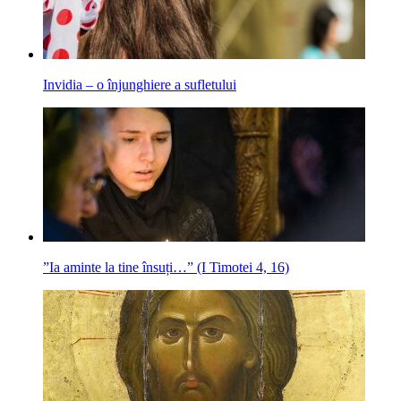
Invidia – o înjunghiere a sufletului
”Ia aminte la tine însuți…” (I Timotei 4, 16)