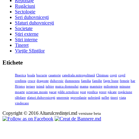
Reportaje
Rugăciuni
Sectologie
Seri duhovnicești
Sfaturi duhovnicești
Societate
Știri externe
Ştiri interne
Tineret
Vieţile Sfinţilor
Etichete
Biserica
boala
bucurie
casatorie
catedrala mitropolitană
Chisinau
copii
copil
credinta
cruce
dragoste
duhovnic
dumnezeu
familia
familie
fapte bune
femeie
har
Hristos
iertare
inimă
iubire
maica domnului
mama
mantuire
milostenie
minune
moarte
octavian mosin
pacat
pilde ortodoxe
post
predica
preot
păcate
rugăciune
răbdare
sfaturi duhovnicești
smerenie
spovedanie
suferinţă
suflet
tineri
viata
vindecare
Copyright © 2016 Altarulcredinței.md
versiune beta