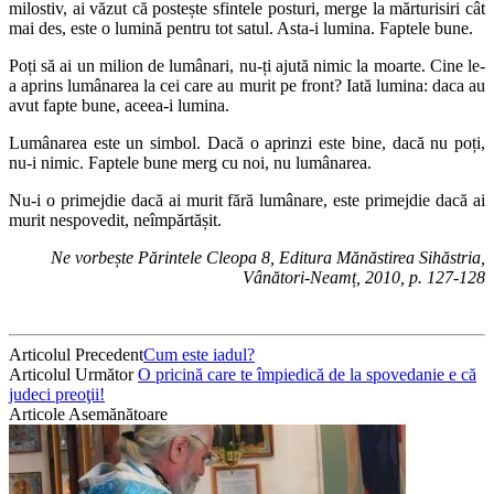
milostiv, ai văzut că postește sfintele posturi, merge la mărturisiri cât
mai des, este o lumină pentru tot satul. Asta-i lumina. Faptele bune.
Poți să ai un milion de lumânari, nu-ți ajută nimic la moarte. Cine le-
a aprins lumânarea la cei care au murit pe front? Iată lumina: daca au
avut fapte bune, aceea-i lumina.
Lumânarea este un simbol. Dacă o aprinzi este bine, dacă nu poți,
nu-i nimic. Faptele bune merg cu noi, nu lumânarea.
Nu-i o primejdie dacă ai murit fără lumânare, este primejdie dacă ai
murit nespovedit, neîmpărtășit.
Ne vorbește Părintele Cleopa 8, Editura Mănăstirea Sihăstria,
Vânători-Neamț, 2010, p. 127-128
Articolul Precedent
Cum este iadul?
Articolul Următor
O pricină care te împiedică de la spovedanie e că
judeci preoţii!
Articole Asemănătoare