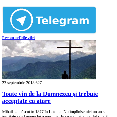
Recomandările zilei
23 septembrie 2018
627
Toate vin de la Dumnezeu şi trebuie
acceptate ca atare
Mihail s-a născut în 1877 în Letonia. Nu împlinise nici un an şi
jumătate când mama lui a murit, iar la şase ani şi-a pierdut şi tatăl.