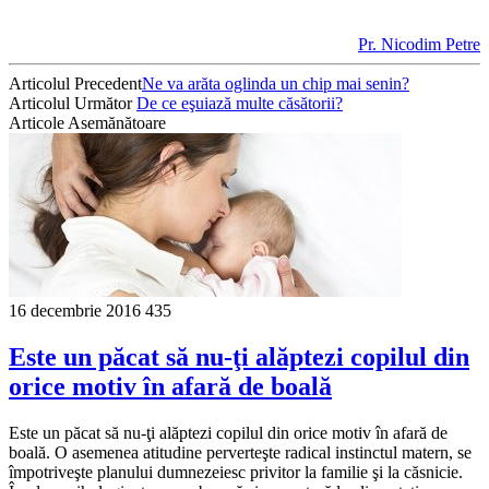
Pr. Nicodim Petre
Articolul Precedent
Ne va arăta oglinda un chip mai senin?
Articolul Următor
De ce eşuiază multe căsătorii?
Articole Asemănătoare
16 decembrie 2016
435
Este un păcat să nu-ţi alăptezi copilul din
orice motiv în afară de boală
Este un păcat să nu-ţi alăptezi copilul din orice motiv în afară de
boală. O asemenea atitudine perverteşte radical instinctul matern, se
împotriveşte planului dumnezeiesc privitor la familie şi la căsnicie.