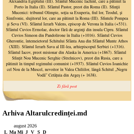
Arhiva Altarulcredinței.md
august 2026
L
Ma
Mi
J
V
S
D