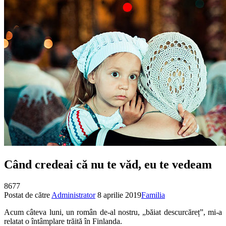
Când credeai că nu te văd, eu te vedeam
8677
Postat de către
Administrator
8 aprilie 2019
Familia
Acum câteva luni, un român de-al nostru, „băiat descurcăreț”, mi-a
relatat o întâmplare trăită în Finlanda.