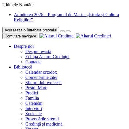
Ultimele Noutăți:
Admiterea 2026 – Programul de Master „Istoria și Cultura
Religiilor”
Adresează o întrebare preotului
Comutare navigare
Despre noi
Despre revistă
Echipa Altarul Credinței
Contacte
Bibliotecă
Calendar ortodox
Comentariile zilei
Sfaturi duhovnicești
Postul Mare
Predici
Familia
Catehism
Interviuri
Societate
Provocările vremii
Credință și medicină