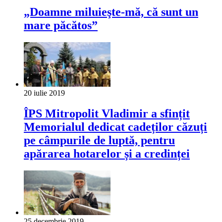
„Doamne miluieşte-mă, că sunt un
mare păcătos”
20 iulie 2019
ÎPS Mitropolit Vladimir a sfințit
Memorialul dedicat cadeților căzuți
pe câmpurile de luptă, pentru
apărarea hotarelor și a credinței
25 decembrie 2019