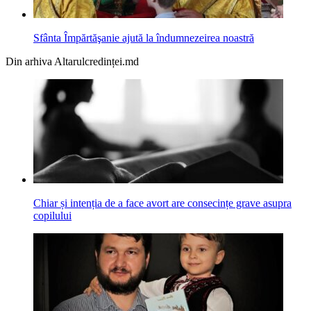
Sfânta Împărtăşanie ajută la îndumnezeirea noastră
Din arhiva Altarulcredinței.md
Chiar și intenția de a face avort are consecințe grave asupra
copilului