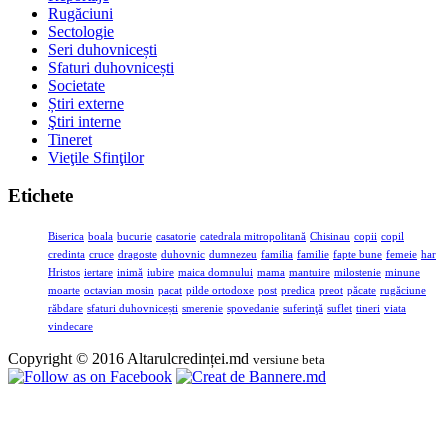
Rugăciuni
Sectologie
Seri duhovnicești
Sfaturi duhovnicești
Societate
Știri externe
Ştiri interne
Tineret
Vieţile Sfinţilor
Etichete
Biserica
boala
bucurie
casatorie
catedrala mitropolitană
Chisinau
copii
copil
credinta
cruce
dragoste
duhovnic
dumnezeu
familia
familie
fapte bune
femeie
har
Hristos
iertare
inimă
iubire
maica domnului
mama
mantuire
milostenie
minune
moarte
octavian mosin
pacat
pilde ortodoxe
post
predica
preot
păcate
rugăciune
răbdare
sfaturi duhovnicești
smerenie
spovedanie
suferinţă
suflet
tineri
viata
vindecare
Copyright © 2016 Altarulcredinței.md
versiune beta