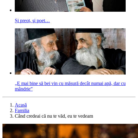
Și preot, şi poet…
„E mai bine să bei vin cu măsură decât numai apă, dar cu
mândrie”
Acasă
Familia
Când credeai că nu te văd, eu te vedeam