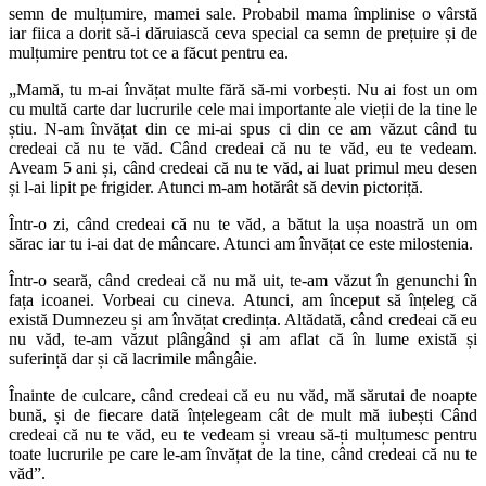
semn de mulțumire, mamei sale. Probabil mama împlinise o vârstă
iar fiica a dorit să-i dăruiască ceva special ca semn de prețuire și de
mulțumire pentru tot ce a făcut pentru ea.
„Mamă, tu m-ai învățat multe fără să-mi vorbești. Nu ai fost un om
cu multă carte dar lucrurile cele mai importante ale vieții de la tine le
știu. N-am învățat din ce mi-ai spus ci din ce am văzut când tu
credeai că nu te văd. Când credeai că nu te văd, eu te vedeam.
Aveam 5 ani și, când credeai că nu te văd, ai luat primul meu desen
și l-ai lipit pe frigider. Atunci m-am hotărât să devin pictoriță.
Într-o zi, când credeai că nu te văd, a bătut la ușa noastră un om
sărac iar tu i-ai dat de mâncare. Atunci am învățat ce este milostenia.
Într-o seară, când credeai că nu mă uit, te-am văzut în genunchi în
fața icoanei. Vorbeai cu cineva. Atunci, am început să înțeleg că
există Dumnezeu și am învățat credința. Altădată, când credeai că eu
nu văd, te-am văzut plângând și am aflat că în lume există și
suferință dar și că lacrimile mângâie.
Înainte de culcare, când credeai că eu nu văd, mă sărutai de noapte
bună, și de fiecare dată înțelegeam cât de mult mă iubești Când
credeai că nu te văd, eu te vedeam și vreau să-ți mulțumesc pentru
toate lucrurile pe care le-am învățat de la tine, când credeai că nu te
văd”.