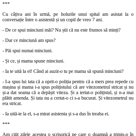
***
Cu câțiva ani în urmă, pe holurile unui spital am asistat la o
conversație între o asistentă și un copil de vreo 7 ani.
- De ce spui minciuni măi? Nu știi că nu este frumos să minți?
- Dar ce minciună am spus?
- Păi spui numai minciuni.
- Și ce, și mama spune minciuni.
- Ia te uită la el! Când ai auzit-o tu pe mama să spună minciuni?
- I-a spus lui tata că a oprit-o poliția pentru că a mers prea repede cu
mașina și mama i-a spus polițistului că are vitezometrul stricat și nu
și-a dat seama că a depășit viteza. Și a iertat-o polițistul, și n-a mai
plătit amenda. Și tata nu a certat-o ci s-a bucurat. Și vitezometrul nu
era stricat.
- Ia uită-te la el, s-a mirat asistenta și s-a dus în treaba ei.
***
Am citit zilele acestea o scrisorică pe care o doamnă a trimis-o în