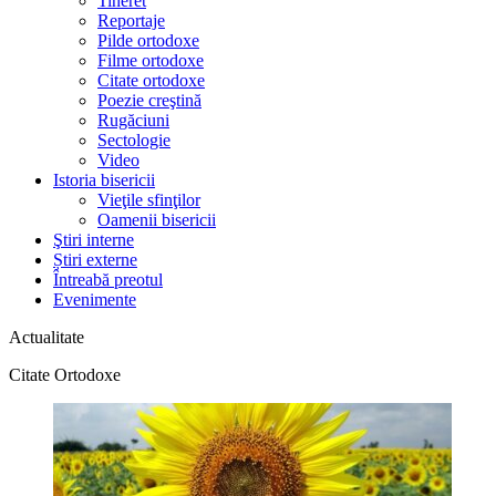
Tineret
Reportaje
Pilde ortodoxe
Filme ortodoxe
Citate ortodoxe
Poezie creştină
Rugăciuni
Sectologie
Video
Istoria bisericii
Vieţile sfinţilor
Oamenii bisericii
Ştiri interne
Știri externe
Întreabă preotul
Evenimente
Actualitate
Citate Ortodoxe