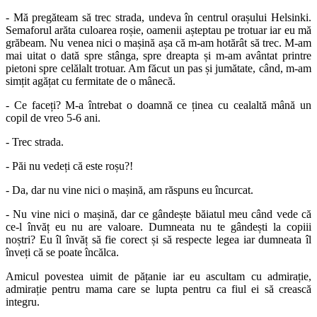
- Mă pregăteam să trec strada, undeva în centrul orașului Helsinki.
Semaforul arăta culoarea roșie, oamenii așteptau pe trotuar iar eu mă
grăbeam. Nu venea nici o mașină așa că m-am hotărât să trec. M-am
mai uitat o dată spre stânga, spre dreapta și m-am avântat printre
pietoni spre celălalt trotuar. Am făcut un pas și jumătate, când, m-am
simțit agățat cu fermitate de o mânecă.
- Ce faceți? M-a întrebat o doamnă ce ținea cu cealaltă mână un
copil de vreo 5-6 ani.
- Trec strada.
- Păi nu vedeți că este roșu?!
- Da, dar nu vine nici o mașină, am răspuns eu încurcat.
- Nu vine nici o mașină, dar ce gândește băiatul meu când vede că
ce-l învăț eu nu are valoare. Dumneata nu te gândești la copiii
noștri? Eu îl învăț să fie corect și să respecte legea iar dumneata îl
înveți că se poate încălca.
Amicul povestea uimit de pățanie iar eu ascultam cu admirație,
admirație pentru mama care se lupta pentru ca fiul ei să crească
integru.