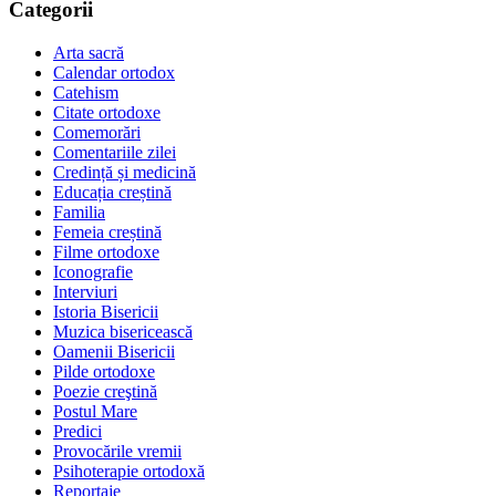
Categorii
Arta sacră
Calendar ortodox
Catehism
Citate ortodoxe
Comemorări
Comentariile zilei
Credință și medicină
Educația creștină
Familia
Femeia creștină
Filme ortodoxe
Iconografie
Interviuri
Istoria Bisericii
Muzica bisericească
Oamenii Bisericii
Pilde ortodoxe
Poezie creştină
Postul Mare
Predici
Provocările vremii
Psihoterapie ortodoxă
Reportaje